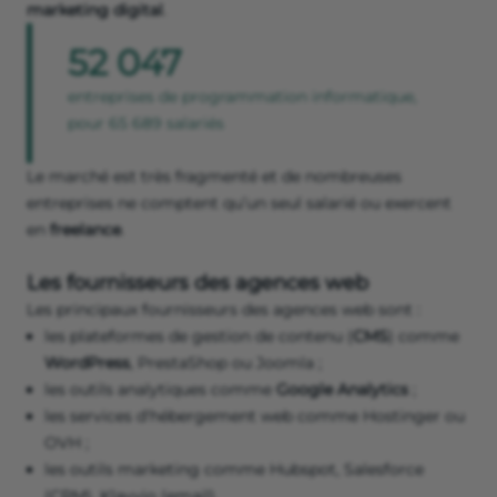
marketing digital
.
52 047
entreprises de programmation informatique,
pour 65 689 salariés
Le marché est très fragmenté et de nombreuses
entreprises ne comptent qu’un seul salarié ou exercent
en
freelance
.
Les fournisseurs des agences web
Les principaux fournisseurs des agences web sont :
les plateformes de gestion de contenu (
CMS
) comme
WordPress
, PrestaShop ou Joomla ;
les outils analytiques comme
Google Analytics
;
les services d'hébergement web comme Hostinger ou
OVH ;
les outils marketing comme Hubspot, Salesforce
(CRM), Klavyio (email).