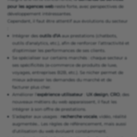
pour les agences web
reste forte, avec perspectives de
développement intéressantes.
Cependant, il faut être attentif aux évolutions du secteur
:
Intégrer des
outils d’IA
aux prestations (chatbots,
outils d’analytics, etc.), afin de renforcer l’attractivité et
d’optimiser les performances de ses clients.
Se spécialiser sur certains marchés : chaque secteur a
ses spécificités (e-commerce de produits de luxe,
voyages, entreprises B2B, etc.). Se nicher permet de
mieux adresser les demandes du marché et de
facturer plus cher.
Améliorer l’
expérience utilisateur
:
UX design
,
CRO
, des
nouveaux métiers du web apparaissent, il faut les
intégrer à son offre de prestations.
S’adapter aux usages :
recherche vocale
, vidéo, réalité
augmentée… Les règles de référencement, mais aussi
d’utilisation du web évoluent constamment.