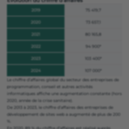
Évolution du chiffre d’affaires
2019
75 419,7
2020
73 657,1
2021
80 165,8
2022
94 900*
2023
103 400*
2024
107 000*
Le chiffre d’affaires global du secteur des entreprises de
programmation, conseil et autres activités
informatiques affiche une augmentation constante (hors
2020, année de la crise sanitaire).
De 2013 à 2023, le chiffre d’affaires des entreprises de
développement de sites web a augmenté de plus de 200
%.
En 2020, 89 % du chiffre d’affaires est réalisé auprès