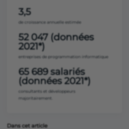
3,5
de croissance annuelle estimée
52 047 (données
2021*)
entreprises de programmation informatique
65 689 salariés
(données 2021*)
consultants et développeurs
majoritairement.
Dans cet article