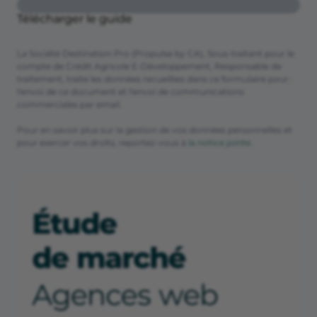
Télécharger le guide
La Société Destination Pro (Propulse by CA), Sous-traitant pour le
compte de Crédit Agricole E-Développement, Responsable de
traitement, traite les données recueillies dans ce formulaire pour :
l'envoi de ce document et l'envoi de communications
commerciales par email.
Pour en savoir plus sur la gestion de vos données personnelles et
pour exercer vos droits, reportez-vous à
la notice jointe
.