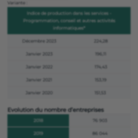
Variante :
Indice de production dans les services -
Programmation, conseil et autres activités
informatiques*
Décembre 2023
224,28
Janvier 2023
196,11
Janvier 2022
174,43
Janvier 2021
153,19
Janvier 2020
151,53
Evolution du nombre d’entreprises
2018
76 903
2019
86 044