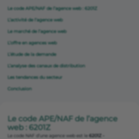
Le code APE/NAF de l’agence web : 6201Z
L’activité de l’agence web
Le marché de l’agence web
L’offre en agences web
L’étude de la demande
L’analyse des canaux de distribution
Les tendances du secteur
Conclusion
Le code APE/NAF de l’agence
web : 6201Z
Le code NAF d’une agence web est le
6201Z -