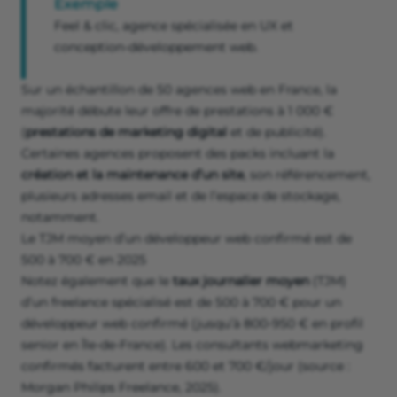
Exemple
Feel & clic, agence spécialisée en UX et
conception-développement web.
Sur un échantillon de 50 agences web en France, la
majorité débute leur offre de prestations à 1 000 €
(
prestations de marketing digital
et de publicité).
Certaines agences proposent des packs incluant la
création et la maintenance d’un site
, son référencement,
plusieurs adresses email et de l’espace de stockage,
notamment.
Le TJM moyen d’un développeur web confirmé est de
500 à 700 € en 2025
Notez également que le
taux journalier moyen
(TJM)
d’un freelance spécialisé est de 500 à 700 € pour un
développeur web confirmé (jusqu’à 800-950 € en profil
senior en Île-de-France). Les consultants webmarketing
confirmés facturent entre 600 et 700 €/jour (source :
Morgan Philips Freelance, 2025).