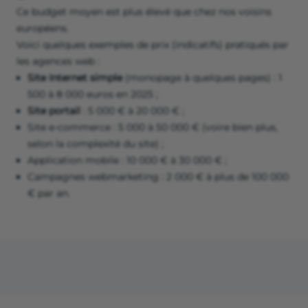
Ce budget moyen est plus élevé que chez nos voisins
européens.
Voici quelques exemples de prix (indicatifs) pratiqués par
les agences web :
Site Internet simple
(monopage à quelques pages) : 1
500 à 8 000 euros en 2025 ;
Site portail
: 5 000 € à 20 000 € ;
Site e-commerce : 5 000 à 50 000 € (voire bien plus,
selon la complexité du site) ;
Application mobile : 10 000 € à 30 000 € ;
Campagnes webmarketing : 2 000 € à plus de 100 000
€ par an.