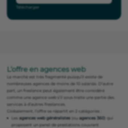
Télécharger
L’offre en agences web
Le marché est très fragmenté puisqu’il existe de
nombreuses agences de moins de 10 salariés. D’autre
part, un freelance peut également être considéré
comme une agence web s’il sous-traite une partie des
services à d’autres freelances.
Globalement, l’offre se répartit en 2 catégories :
Les
agences web généralistes
(ou
agences 360
) qui
proposent un panel de prestations couvrant