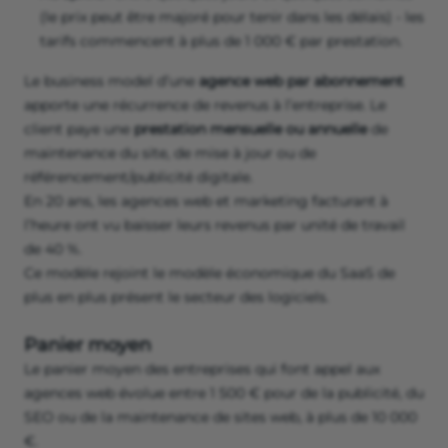
(le prix peut être majoré pour tenir dans les délais) - les
tarifs commencent à plus de 1 000 € par prestation.
Le business model d’une
agence web par abonnement
apporte une récurrence de revenus à l’entreprise. Le
client paye une
prestation mensuelle ou annuelle
de
maintenance du site, de mise à jour ou de
référencement/publicité digitale.
En 20 ans, les agences web et marketing facturant à
l’heure ont vu baisser leurs revenus par unité de travail
de 40 %.
Ce modèle rejoint le modèle économique du SaaS de
plus en plus présent le secteur des logiciels.
Panier moyen
Le panier moyen des entreprises qui font appel aux
agences web évolue entre 1 500 € pour de la publicité, du
SEO ou de la maintenance de sites web, à plus de 10 000
€.