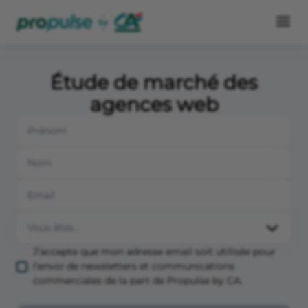
Étude de marché des
agences web
J’accepte que mon adresse email soit utilisée pour
l’envoi de newsletters et communications
commerciales de la part de Propulse by CA.