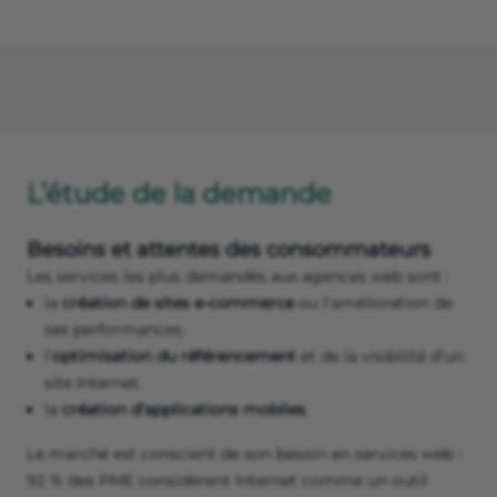
L’étude de la demande
Besoins et attentes des consommateurs
Les services les plus demandés aux agences web sont :
la
création de sites e-commerce
ou l'amélioration de
ses performances.
l’
optimisation du référencement
et de la visibilité d’un
site Internet.
la
création d’applications mobiles
.
Le marché est conscient de son besoin en services web :
92 % des PME considèrent Internet comme un outil