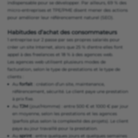
indispensable pour se développer. Par ailleurs, 69 % des
micro-entreprises et TPE/PME disent mener des actions
pour améliorer leur référencement naturel (SEO).
Habitudes d’achat des consommateurs
1 entreprise sur 2 passe par ses propres salariés pour
créer un site Internet, alors que 25 % d'entre elles font
appel à des freelances et 18 % à des agences web.
Les agences web utilisent plusieurs modes de
facturation, selon le type de prestations et le type de
clients :
Au
forfait
: création d’un site, maintenance,
référencement, sécurité. Le client paye une prestation
à prix fixe.
Au
TJM
(jour/Homme) : entre 500 € et 1000 € par jour
en moyenne, selon les prestations et les agences
(parfois plus selon la complexité des projets). Le client
paye au jour travaillé pour la prestation.
Au
sprint
: entre quelques jours et quelques semaines