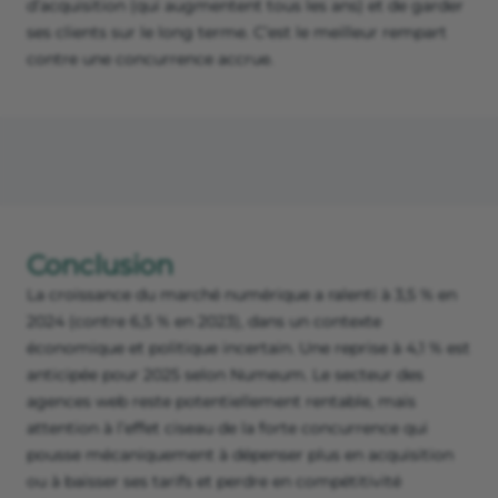
d’acquisition (qui augmentent tous les ans) et de garder
ses clients sur le long terme. C’est le meilleur rempart
contre une concurrence accrue.
Conclusion
La croissance du marché numérique a ralenti à 3,5 % en
2024 (contre 6,5 % en 2023), dans un contexte
économique et politique incertain. Une reprise à 4,1 % est
anticipée pour 2025 selon Numeum. Le secteur des
agences web reste potentiellement rentable, mais
attention à l’effet ciseau de la forte concurrence qui
pousse mécaniquement à dépenser plus en acquisition
ou à baisser ses tarifs et perdre en compétitivité