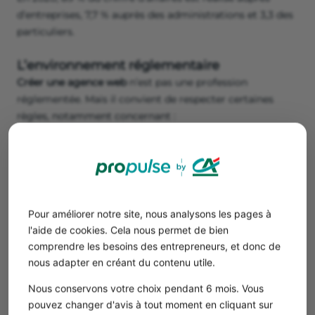
d’entreprises, 7,7 % auprès des administrations et 3,3 des
particuliers.
L’environnement réglementaire
Créer une agence web
n’est pas une profession
réglementée. Mais il convient de respecter certaines
règles, notamment concernant :
l’affichage des informations obligatoires : mentions
légales, CGV-CGU, tarifs, informations de contact, etc.
la
conformité au RGPD
(protection des données
utilisateurs, consentement).
la mise en place du Digital Services Act (DSA) et le
Pour améliorer notre site, nous analysons les pages à
Digital Markets Act (DMA).
l'aide de cookies. Cela nous permet de bien
L’agence web doit également respecter la
comprendre les besoins des entrepreneurs, et donc de
réglementation en termes de facturation de ses
nous adapter en créant du contenu utile.
prestations : la création d’un devis et d’une facture au
Nous conservons votre choix pendant 6 mois. Vous
client.
pouvez changer d'avis à tout moment en cliquant sur
Plus d’informations sur la
réglementation d’une agence