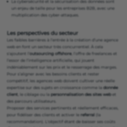
La cybersécurité et la sécurisation des données sont
un enjeu de taille pour les entreprises B2B, avec une
multiplication des cyber-attaques.
Les perspectives du secteur
Les faibles barrières à l’entrée à la création d’une agence
web en font un secteur très concurrentiel. À cela
s'ajoutent l’
outsourcing offshore
, l’offre de freelances et
l’essor de l’intelligence artificielle, qui jouent
indéniablement sur les prix et le resserrage des marges.
Pour s’aligner avec les besoins clients et rester
compétitif, les agences web doivent cultiver une réelle
expertise sur des sujets en croissance comme la
donnée
client
, le ciblage ou la
personnalisation des sites web
et
des parcours utilisateurs.
Proposer des services pertinents et réellement efficaces,
pour fidéliser des clients et activer le
referral
(la
recommandation). L'objectif étant de baisser ses coûts