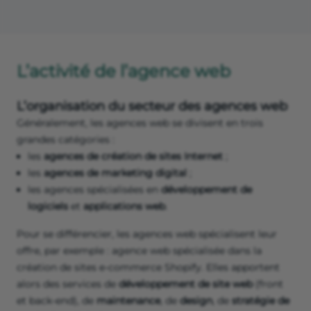
L’activité de l’agence web
L’organisation du secteur des agences web
Généralement, les agences web se divisent en trois
grandes catégories :
les
agences de création de sites Internet
;
les
agences de marketing digital
;
les agences spécialisées en
développement de
logiciels
et
applications web
.
Pour se différencier, les agences web spécialisent leur
offre, par exemple : agence web spécialisée dans la
création de sites e-commerce Shopify. Elles apportent
alors des services de
développement de site web
(front
et back-end), de
maintenance
, de
design
, de
stratégie de