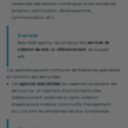
l’ensemble des besoins numériques d’une entreprise
(création, optimisation, développement,
communication, etc.).
Exemple
Bew Web agency, qui propose des
services de
création de site
, de
référencement
, de Google
ads.
Ces agences peuvent s’entourer de freelances spécialisés
en fonction des demandes.
Les
agences spécialisées
(ou expertes) proposent des
services sur un segment d’activité particulier
(référencement, publicité en ligne, création
d’applications mobiles, community management,
etc.). Ce sont les entreprises les plus nombreuses.