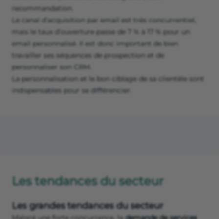
recommandation.
Le canal d’acquisition par email est très concurrentiel,
mais le taux d’ouverture passe de 7 % à 17 % pour un
email personnalisé. Il est donc important de bien
travailler ses séquences de prospection et de
personnaliser son CRM.
La personnalisation et le bon ciblage de sa clientèle sont
indispensables pour se différencier.
Les tendances du secteur
Les grandes tendances du secteur
Malgré une forte concurrence, la
demande de services