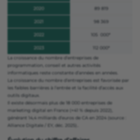
2020
89 819
2021
98 369
2022
105 000*
2023
112 000*
La croissance du nombre d’entreprises de
programmation, conseil et autres activités
informatiques reste constante d’années en années.
La croissance du nombre d’entreprises est favorisée par
les faibles barrières à l’entrée et la facilité d’accès aux
outils digitaux.
Il existe désormais plus de 18 000 entreprises de
marketing digital en France (+41 % depuis 2022),
générant 14,4 milliards d’euros de CA en 2024 (source :
Alliance Digitale / EY, déc. 2025)..