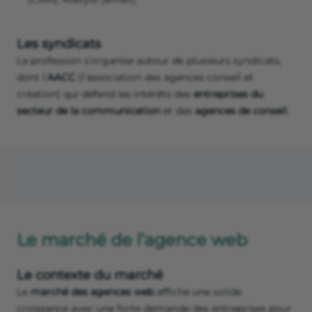
Les syndicats
La profession s’organise autour de plusieurs syndicats,
dont l’
AACC
(l’association des agences conseil et
création) qui défend les intérêts des
entreprises du
secteur de la communication
et des
agences de conseil
.
Le marché de l’agence web
Le contexte du marché
Le
marché des agences web
affiche une solide
croissance avec une forte demande des entreprises pour