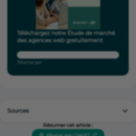
Téléchargez notre Étude de marché
des agences web gratuitement
Télécharger
Sources
INSEE Ésane, données 2021 — dernières disponibles ;
Résumer cet article :
la publication du millésime 2022 a été suspendue par
l’INSEE en mars 2025 en raison de la refonte de la
Résumer avec ChatGPT