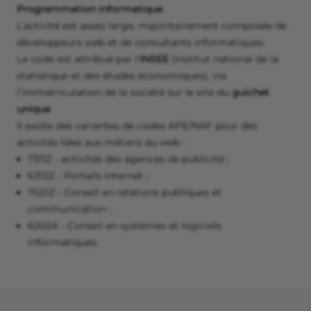
Programmation informatique
.
L’activité est assez large, majoritairement composée de
développeurs web et de consultants informatiques.
Le code est attribué par l'
INSEE
(Institut national de la
statistique et des études économiques), via
l’immatriculation de la société sur le site du
guichet
unique
.
Il existe des variantes de codes APE/NAF pour des
activités liées aux métiers du web :
7311Z - activités des agences de publicité ;
6312Z - Portails internet ;
7021Z - Conseil en relations publiques et
communication ;
6202A - Conseil en systèmes et logiciels
informatiques.