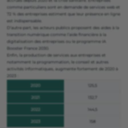
accrues depuis 2020 et la crise sanitaire. Entreprises
comme particuliers sont en demande de services web et
72 % des entreprises estiment que leur présence en ligne
est indispensable.
D’autre part, les acteurs publics proposent des aides à la
transition numérique comme l’aide financière à la
digitalisation des entreprises ou le programme IA
Booster France 2030.
Enfin, la production de services aux entreprises et
notamment la programmation, le conseil et autres
activités informatiques, augmente fortement de 2020 à
2023 :
2020
125,5
2021
132,7
2022
144,5
2023
158