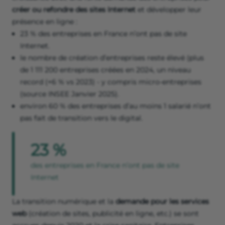
créer ou refondre des sites Internet
et développer leur
présence en ligne :
23 % des entreprises en France n’ont pas de site
Internet.
le nombre de création d’entreprises reste élevé (plus
de 1 111 200 entreprises créées en 2024, un niveau
record (+6 % vs 2023) - y compris micro-entreprises
(source INSEE Janvier 2025).
environ 60 % des entreprises d’au moins 1 salarié n’ont
pas fait de transition vers le digital.
23 %
des entreprises en France n’ont pas de site
Internet
La transition numérique et la
demande pour les services
web
(création de sites, publicité en ligne, etc.) se sont