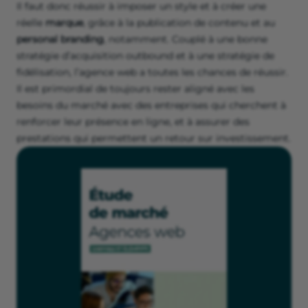
Il faut donc réussir à imposer un style et à créer une
réelle
marque
, grâce à la publication de contenu et au
personal branding
, notamment. Couplé à une bonne
stratégie d’acquisition outbound et à une stratégie de
fidélisation, l’agence web a toutes les chances de réussir.
Il est primordial de toujours rester aligné avec les
besoins du marché avec des entreprises qui cherchent à
renforcer leur présence en ligne, et à assurer des
prestations qui permettent un retour sur investissement.