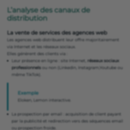
L’analyse des canaux de
distribution
La vente de services des agences web
Les agences web distribuent leur offre majoritairement
via Internet et les réseaux sociaux.
Elles génèrent des clients via :
Leur présence en ligne : site Internet,
réseaux sociaux
professionnels
ou non (Linkedin, Instagram,Youtube ou
même TikTok).
Exemple
Eloken, Lemon interactive.
La prospection par email : acquisition de client payant
par la publicité et redirection vers des séquences email
ou prospection froide.