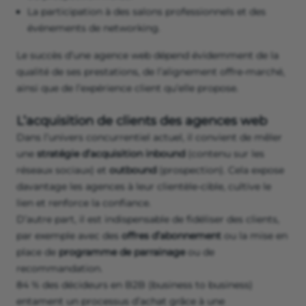
La participation à des salons professionnels et des
événements de networking.
Le succès d’une agence web dépend évidemment de la
qualité de ses prestations, de l’alignement offre-marché,
ainsi que de l’expérience client qu’elle propose.
L’acquisition de clients des agences web
Dans l’univers concurrentiel actuel, il convient de mêler
une
stratégie d’acquisition inbound
(contenu sur les
réseaux sociaux) et
outbound
(prospection). Cela expose
davantage les agences à leur clientèle-cible, cultive le
lien et renforce la confiance.
D’autre part, il est indispensable de fidéliser des clients,
par exemple avec des
offres d’abonnement
ou la mise en
place de
programme de parrainage
ou de
recommandation.
84 % des décideurs en B2B (business to business)
entament un processus d’achat grâce à une