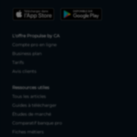
L'offre Propulse by CA
Compte pro en ligne
Business plan
Tarifs
Avis clients
Ressources utiles
Tous les articles
Guides à télécharger
Études de marché
Comparatif banque pro
Fiches métiers