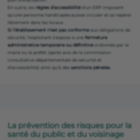
plan d'évacuation.
En outre, les
règles d'accessibilité
d'un ERP imposent
qu'une personne handicapée puisse circuler et se repérer
librement dans les locaux.
Si l’établissement n’est pas conforme
aux obligations de
sécurité, l’exploitant s’expose à une
fermeture
administrative temporaire ou définitive
ordonnée par le
maire ou le préfet (après avis de la commission
consultative départementale de sécurité et
d'accessibilité) ainsi qu’à des
sanctions pénales.
La prévention des risques pour la
santé du public et du voisinage