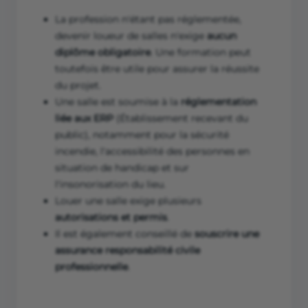
La profession n'étant pas réglementée,
devenir loueur de salles n'exige
aucun
diplôme obligatoire
. Une formation peut
toutefois être utile pour assurer la réussite
du projet.
Une salle est soumise à la
réglementation
liée aux ERP
(Établissement recevant du
public), notamment pour la sécurité
incendie, l'accessibilité des personnes en
situation de handicap et sur
l'insonorisation du lieu.
Louer une salle exige plusieurs
autorisations et permis
.
Il est également conseillé de
souscrire une
assurance responsabilité civile
professionnelle
.