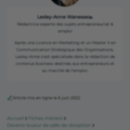
Lesley-Anne Wanesse
Rédactrice experte des sujets entrepreneuriat &
emploi
Après une Licence en Marketing et un Master II en
Communication Stratégique des Organisations,
Lesley-Anne s'est spécialisée dans la rédaction de
contenus business destinés aux entrepreneurs et
au marché de l'emploi.
Article mis en ligne le 6 juin 2022
Accueil
Fiches métiers
Devenir loueur de salle de réception