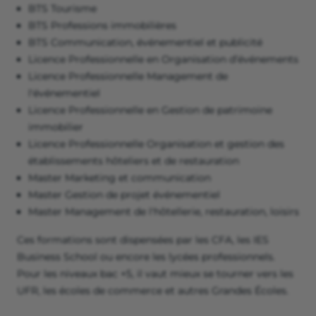
BTS Tourisme
BTS Professions immobilières
BTS Communication, événementiel et publicité
Licence Professionnelle en Organisation d’événements
Licence Professionnelle Management de
l'événementiel
Licence Professionnelle en Gestion de patrimoine
immobilier
Licence Professionnelle Organisation et gestion des
établissements hôteliers et de restauration
Master Marketing et communication
Master Gestion de projet événementiel
Master Management de l'hôtellerie, restauration, loisirs
Ces formations sont dispensées par les CFA, les IES
Business School ou encore les lycées professionnels.
Pour les niveaux bac +5, il vaut mieux se tourner vers les
UFR, les écoles de commerce et autres Grandes Écoles.