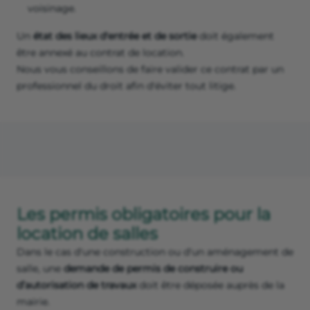
voisinage.
Un
état des lieux d'entrée et de sortie
doit également
être annexé au contrat de location.
Nous vous conseillons de faire valider ce contrat par un
professionnel du droit afin d'éviter tout litige.
Les permis obligatoires pour la
location de salles
Dans le cas d'une construction ou d'un aménagement de
salle, une
demande de permis de construire ou
d’autorisation de travaux
doit être déposée auprès de la
mairie.