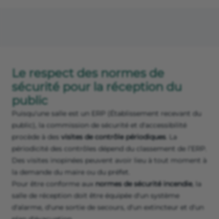
Le respect des normes de
sécurité pour la réception du
public
Puisqu'une salle est un ERP (Établissement recevant du
public), la commission de sécurité et d'accessibilité
procède à des
visites de contrôle périodiques
. La
périodicité des contrôles dépend du classement de l’ERP.
Des visites inopinées peuvent avoir lieu à tout moment à
la demande du maire ou du préfet.
Pour être conforme aux
normes de sécurité incendie
, la
salle de réception doit être équipée d'un système
d'alarme, d'une sortie de secours, d'un extincteur et d'un