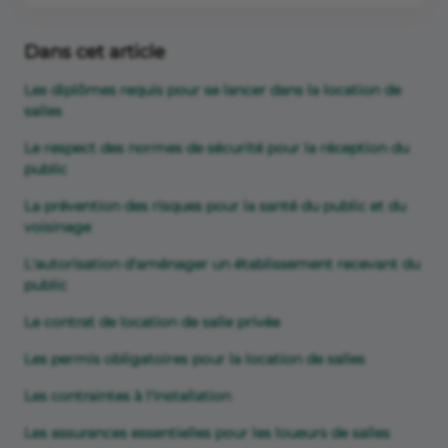
Dans cet article
Les diplômes requis pour se lancer dans la location de
salles
Le respect des normes de sécurité pour la réception du
public
La prévention des risques pour la santé du public et du
voisinage
L'autorisation d'aménager un établissement recevant du
public
Le contrat de location de salle privée
Les permis obligatoires pour la location de salles
Les contraintes à l'installation
Les assurances essentielles pour les loueurs de salles