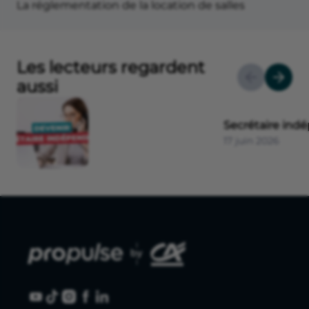
La réglementation de la location de salles
Les lecteurs regardent
aussi
Secrétaire ind
17 juin 2026