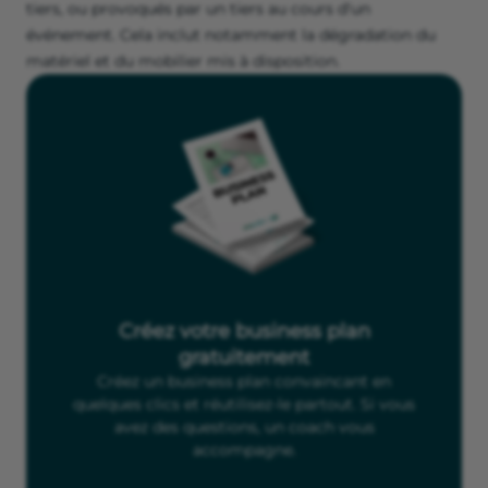
tiers, ou provoqués par un tiers au cours d'un
événement. Cela inclut notamment la dégradation du
matériel et du mobilier mis à disposition.
Créez votre business plan
gratuitement
Créez un business plan convaincant en
quelques clics et réutilisez-le partout. Si vous
avez des questions, un coach vous
accompagne.