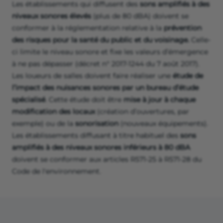
Les établissements qui diffusent des
sons amplifiés à des
niveaux sonores élevés
(plus de 80 dBA) doivent se
conformer à la réglementation relative à la
prévention
des risques pour la santé du public et du voisinage.
Celle-
ci limite le niveau sonore et fixe les valeurs d’émergence
à ne pas dépasser (décret n° 2017-1244 du 7 août 2017).
Les loueurs de salles doivent faire réaliser une
étude de
l’impact des nuisances sonores par un bureau d’étude
spécialisé
. Cette étude doit être
mise à jour à chaque
modification des locaux
(création d’ouvertures, par
exemple) ou de la
sonorisation
(nouveaux équipements).
Les établissements diffusant à titre habituel des
sons
amplifiés à des niveaux sonores inférieurs à 80 dBA
doivent se conformer aux articles R571-25 à R571-28 du
Code de l'environnement.