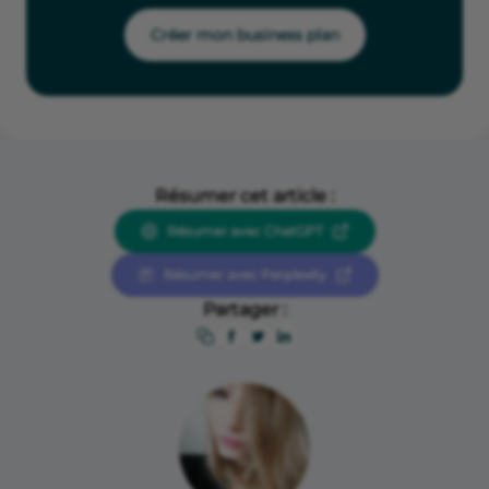
Créer mon business plan
Résumer cet article :
Résumer avec ChatGPT
Résumer avec Perplexity
Partager :