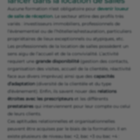
lancer dans la location de salles
Aucune formation n’est obligatoire pour
devenir loueur
de salle de réception.
Le secteur attire des profils très
variés : investisseurs immobiliers, professionnels de
l’évènementiel ou de l’hôtellerie/restauration, particuliers
propriétaires de lieux exceptionnels ou atypiques, etc.
Les professionnels de la location de salles possèdent un
sens aigu de l’accueil et de la convivialité. L’activité
requiert une
grande disponibilité
(gestion des contacts,
organisation des visites, accueil de la clientèle, réactivité
face aux divers imprévus) ainsi que des
capacités
d’adaptation
(diversité de la clientèle et du type
d’évènement). Enfin, ils savent nouer des
relations
étroites avec les prescripteurs
et les différents
prestataires
qui interviennent pour leur compte ou celui
de leurs clients.
Ces aptitudes relationnelles et organisationnelles
peuvent être acquises par le biais de la formation. Il en
existe plusieurs de niveau bac +2, bac +3 ou bac +4 :