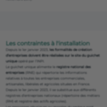
Les contraintes à l'installation
Depuis le 1er janvier 2023,
les formalités de création
d’entreprises doivent être réalisées sur le site du guichet
unique
opéré par l’INPI.
Le guichet unique alimente le
registre national des
entreprises
(RNE) qui répertorie les informations
relatives à toutes les entreprises commerciales,
artisanales, libérales et agricoles situées en France.
Depuis le 1er janvier 2023, il se substitue aux différents
registres d’entreprises nationaux (répertoire des métiers
(RM) et registre des actifs agricoles).