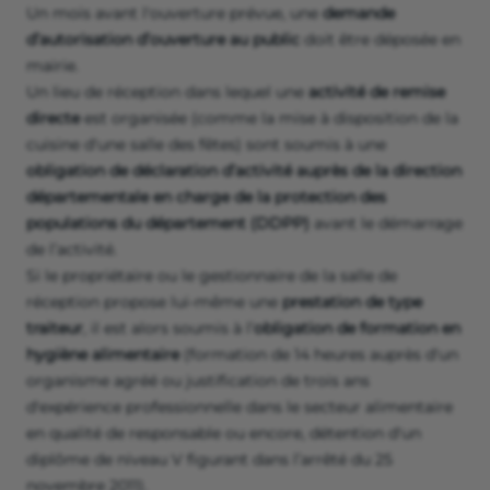
Un mois avant l'ouverture prévue, une
demande
d’autorisation d’ouverture au public
doit être déposée en
mairie.
Un lieu de réception dans lequel une
activité de remise
directe
est organisée (comme la mise à disposition de la
cuisine d'une salle des fêtes) sont soumis à une
obligation de déclaration d’activité auprès de la direction
départementale en charge de la protection des
populations du département (DDPP)
avant le démarrage
de l’activité.
Si le propriétaire ou le gestionnaire de la salle de
réception propose lui-même une
prestation de type
traiteur
, il est alors soumis à l’
obligation de formation en
hygiène alimentaire
(formation de 14 heures auprès d'un
organisme agréé ou justification de trois ans
d'expérience professionnelle dans le secteur alimentaire
en qualité de responsable ou encore, détention d'un
diplôme de niveau V figurant dans l’arrêté du 25
novembre 2011).