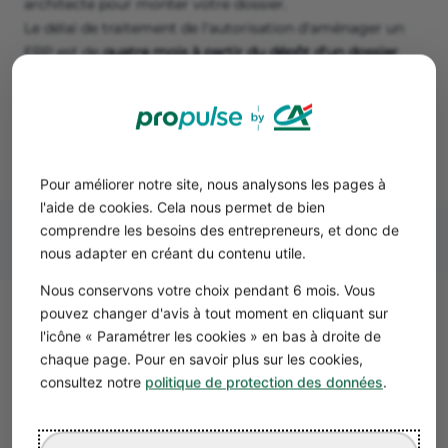
architecte pour monter votre dossier.
Le délai de traitement de l'autorisation d'aménager un
ERP est de
quatre mois à partir du dépôt d'un dossier
complet
. Pendant ce temps, le maire soumet le projet à
l'approbation des commissions de sécurité et
d'accessibilité. Sans cette autorisation, le professionnel
ne peut pas lancer son activité de location de salle.
Pour améliorer notre site, nous analysons les pages à
l'aide de cookies. Cela nous permet de bien
comprendre les besoins des entrepreneurs, et donc de
nous adapter en créant du contenu utile.
Nous conservons votre choix pendant 6 mois. Vous
pouvez changer d'avis à tout moment en cliquant sur
Le contrat de location de salle
l'icône « Paramétrer les cookies » en bas à droite de
privée
chaque page. Pour en savoir plus sur les cookies,
consultez notre
politique de protection des données
.
Pour sécuriser la relation entre le propriétaire de la salle
de réception et le locataire, la
signature d'un contrat est
obligatoire
.