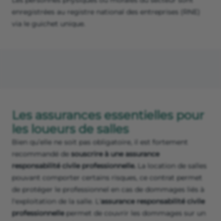
Les personnes physiques ou morales du secteur sont
enregistrées au registre national des entreprises (RNE)
via le guichet unique.
Les assurances essentielles pour
les loueurs de salles
Bien qu’elle ne soit pas obligatoire, il est fortement
recommandé de
souscrire à une assurance
responsabilité civile professionnelle.
La location de salles
pouvant comporter certains risques, ce contrat permet
de protéger le professionnel en cas de dommages liés à
l'exploitation de la salle. L'
assurance responsabilité civile
professionnelle
permet de couvrir les dommages sur un