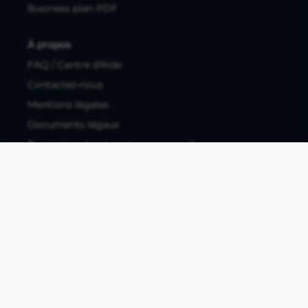
Business plan PDF
À propos
FAQ / Centre d'Aide
Contactez-nous
Mentions légales
Documents légaux
Protection des données personnelles
Protection des données personnelles compte pro
Paramétrer les cookies
Compte ouvert, sous réserve d'acceptation, auprès d'Okali,
filiale du groupe Crédit Agricole, établissement de monnaie
électronique enregistré à l'ACPR (REGAFI 17448,
www.regafi.fr), SAS au capital social de 5.660.962,00 €, 50 rue
La Boétie, 75008 Paris, RCS Paris 890 111 776. Propulse by CA
est une offre distribuée par Crédit Agricole SA, établissement
de crédit de droit français agréé par l'ACPR, SA au capital
social de 9 123 093 081,00 €, 12, place des Etats-Unis, 92127
Montrouge cedex. R.C.S Nanterre 784 608 416.