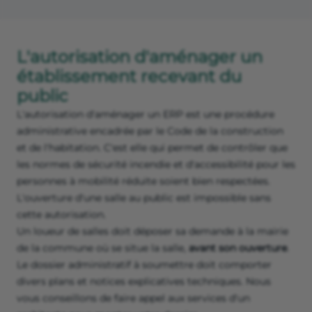
L'autorisation d'aménager un
établissement recevant du
public
L'autorisation d'aménager un ERP est une procédure
administrative encadrée par le Code de la construction
et de l'habitation. C'est elle qui permet de contrôler que
les normes de sécurité incendie et d'accessibilité pour les
personnes à mobilité réduite soient bien respectées.
L'ouverture d'une salle au public est impossible sans
cette autorisation.
Un loueur de salles doit déposer sa demande à la mairie
de la commune où se situe la salle,
avant son ouverture
.
Le dossier administratif à soumettre doit comporter
divers plans et notices explicatives techniques. Nous
vous conseillons de faire appel aux services d'un