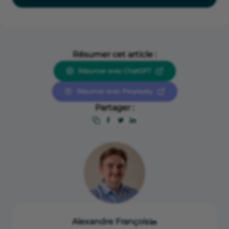
Résumer cet article :
Résumer avec ChatGPT
Résumer avec Perplexity
Partager :
Alexandre François