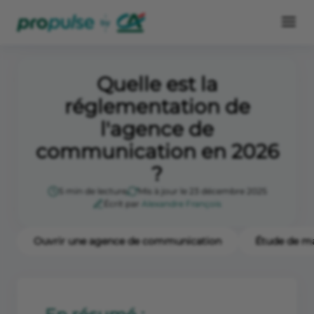
Quelle est la
réglementation de
l'agence de
communication en 2026
?
5 min de lecture
Mis à jour le 23 décembre 2025
Écrit par
Alexandre François
Ouvrir une agence de communication
Étude de m