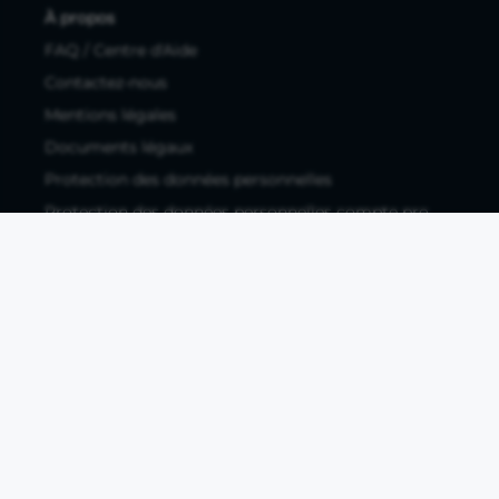
À propos
FAQ / Centre d'Aide
Contactez-nous
Mentions légales
Documents légaux
Protection des données personnelles
Protection des données personnelles compte pro
Paramétrer les cookies
Compte ouvert, sous réserve d'acceptation, auprès d'Okali,
filiale du groupe Crédit Agricole, établissement de monnaie
électronique enregistré à l'ACPR (REGAFI 17448,
www.regafi.fr), SAS au capital social de 5.660.962,00 €, 50 rue
La Boétie, 75008 Paris, RCS Paris 890 111 776. Propulse by CA
est une offre distribuée par Crédit Agricole SA, établissement
de crédit de droit français agréé par l'ACPR, SA au capital
social de 9 123 093 081,00 €, 12, place des Etats-Unis, 92127
Montrouge cedex. R.C.S Nanterre 784 608 416.