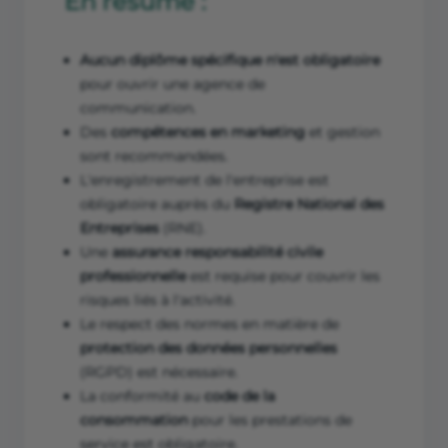
En résumé :
Aucun diplôme spécifique n'est obligatoire
pour ouvrir une agence de
communication.
Des
compétences en marketing
et gestion
sont recommandées.
L'enregistrement de l'entreprise est
obligatoire auprès du
Registre National des
Entreprises
(RNE).
Une
assurance responsabilité civile
professionnelle
est requise pour couvrir les
risques liés à l'activité.
Le respect des normes en matière de
protection des données personnelles
(RGPD) est nécessaire.
La conformité au
code de la
consommation
pour les prestations de
service est obligatoire.