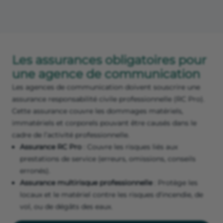
Les assurances obligatoires pour
une agence de communication
Les agences de communication doivent souscrire une
assurance responsabilité civile professionnelle (RC Pro).
Cette assurance couvre les dommages matériels,
immatériels et corporels pouvant être causés dans le
cadre de l’activité professionnelle.
Assurance RC Pro
: Couvre les risques liés aux
prestations de service (erreurs, omissions, conseils
erronés).
Assurance multirisque professionnelle
: Protège les
locaux et le matériel contre les risques d'incendie, de
vol, ou de dégâts des eaux.