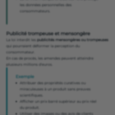
les données personnelles des
consommateurs.
Publicité trompeuse et mensongère
La loi interdit les
publicités mensongères ou trompeuses
qui pourraient déformer la perception du
consommateur.
En cas de procès, les amendes peuvent atteindre
plusieurs millions d'euros.
Exemple
Attribuer des propriétés curatives ou
miraculeuses à un produit sans preuves
scientifiques.
Afficher un prix barré supérieur au prix réel
du produit.
Utiliser des images ou des avis de clients