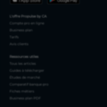
L'offre Propulse by CA
Compte pro en ligne
Business plan
Tarifs
Avis clients
Ressources utiles
Tous les articles
Guides à télécharger
Études de marché
Comparatif banque pro
Fiches métiers
Business plan PDF