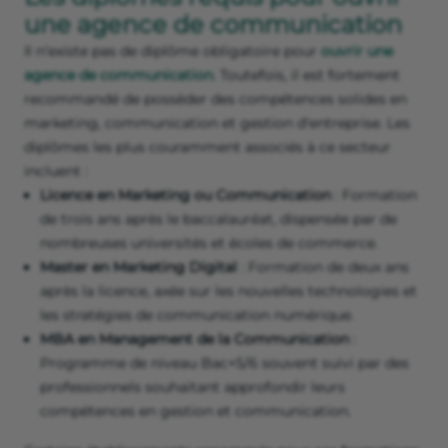
une agence de communication
Il n’existe pas de diplôme obligatoire pour
ouvrir une
agence de communication
. Toutefois, il est fortement
recommandé de posséder des compétences solides en
marketing, communication et gestion d'entreprise. Les
diplômes les plus couramment associés à ce secteur
incluent :
Licence en Marketing ou Communication
: Formation
de trois ans après le baccalauréat, dispensée par de
nombreuses universités et écoles de commerce.
Master en Marketing Digital
: Formation de deux ans
après la licence, axée sur les nouvelles technologies et
les stratégies de communication numérique.
MBA en Management de la Communication
:
Programme de niveau Bac+5/6 souvent suivi par des
professionnels souhaitant approfondir leurs
compétences en gestion et communication.