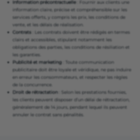
Information précontractuelle
: Fournir aux clients une
information claire, précise et compréhensible sur les
services offerts, y compris les prix, les conditions de
vente, et les délais de réalisation.
Contrats
: Les contrats doivent être rédigés en termes
clairs et accessibles, stipulant notamment les
obligations des parties, les conditions de résiliation et
les garanties.
Publicité et marketing
: Toute communication
publicitaire doit être loyale et véridique, ne pas induire
en erreur les consommateurs, et respecter les règles
de la concurrence.
Droit de rétractation
: Selon les prestations fournies,
les clients peuvent disposer d’un délai de rétractation,
généralement de 14 jours, pendant lequel ils peuvent
annuler le contrat sans pénalités.