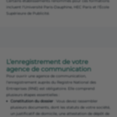
Certains établissements renommés pour ces formations
incluent l'Université Paris-Dauphine, HEC Paris et l'École
Supérieure de Publicité.
L’enregistrement de votre
agence de communication
Pour ouvrir une agence de communication,
l'enregistrement auprès du Registre National des
Entreprises (RNE) est obligatoire. Elle comprend
plusieurs étapes essentielles :
Constitution du dossier
: Vous devez rassembler
plusieurs documents, dont les statuts de votre société,
un justificatif de domicile, une attestation de dépôt de