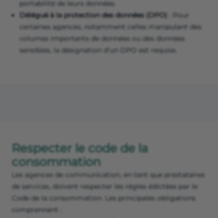
portabilité de leurs données.
Délégué à la protection des données (DPO)
: Pour
certaines agences, notamment celles manipulant des
volumes importants de données ou des données
sensibles, la désignation d’un DPO est requise.
Respecter le code de la
consommation
Les agences de communication, en tant que prestataires
de services, doivent respecter les règles édictées par le
Code de la consommation. Les principales obligations
comprennent :