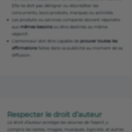
Elle ne doit pas dénigrer ou discréditer les
concurrents, leurs produits, marques ou activités.
Les produits ou services comparés doivent répondre
aux
mêmes besoins
ou être destinés au même
objectif.
L’annonceur doit être capable de
prouver toutes les
affirmations
faites dans sa publicité au moment de sa
diffusion.
Respecter le droit d’auteur
Le droit d’auteur protège les œuvres de l’esprit, y
compris les textes, images, musiques, logiciels, et autres