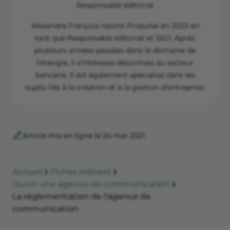
Responsable éditorial
Alexandre François rejoint Propulse en 2022 en
tant que Responsable éditorial et SEO. Après
plusieurs années passées dans le domaine de
l'énergie, il s'intéresse désormais au secteur
bancaire. Il est également spécialisé dans les
sujets liés à la création et à la gestion d'entreprise.
Article mis en ligne le 24 mai 2021
Accueil
Fiches métiers
Ouvrir une agence de communication
La réglementation de l'agence de
communication