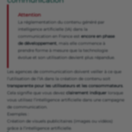
communication
Attention
La réglementation du contenu généré par
intelligence artificielle (IA) dans la
communication en France est
encore en phase
de développement
, mais elle commence à
prendre forme à mesure que la technologie
évolue et son utilisation devient plus répandue.
Les agences de communication doivent veiller à ce que
l’utilisation de l’IA dans la création de contenu soit
transparente pour les utilisateurs et les consommateurs
.
Cela signifie que vous devez
clairement indiquer
lorsque
vous utilisez l’intelligence artificielle dans une campagne
de communication.
Exemples :
Création de visuels publicitaires (images ou vidéos)
grâce à l’intelligence artificielle.