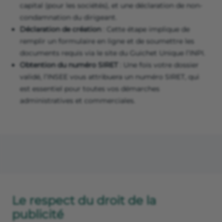
capital (pour les sociétés), et une déclaration de non-
condamnation du dirigeant.
Déclaration de création
: Cette étape implique de
remplir un formulaire en ligne et de soumettre les
documents requis via le site du Guichet Unique l’INPI.
Obtention du numéro SIRET
: Une fois votre dossier
validé, l’INSEE vous attribuera un numéro SIRET, qui
est essentiel pour toutes vos démarches
administratives et commerciales.
Le respect du droit de la
publicité