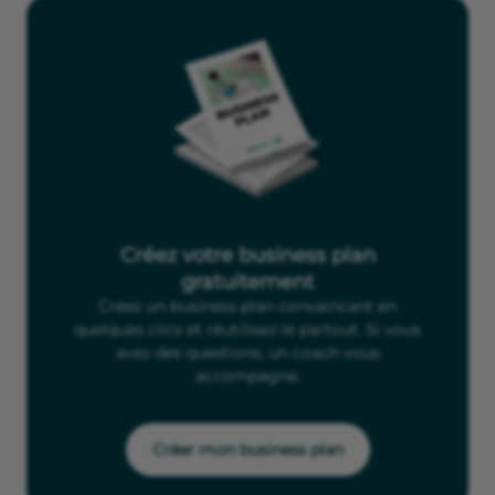
Créez votre business plan
gratuitement
Créez un business plan convaincant en
quelques clics et réutilisez-le partout. Si vous
avez des questions, un coach vous
accompagne.
Créer mon business plan