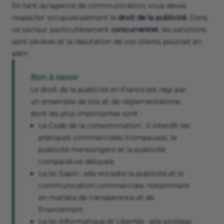
En tant qu'agence de communication, vous devez
respecter scrupuleusement le
droit de la publicité
. Dans
ce secteur particulièrement
concurrentiel
, les sanctions
sont sévères et la réputation de vos clients pourrait en
pâtir.
Bon à savoir
Le droit de la publicité en France est régi par
un ensemble de lois et de réglementations,
dont les plus importantes sont :
Le Code de la consommation : il interdit les
pratiques commerciales trompeuses, la
publicité mensongère et la publicité
comparative déloyale.
La loi Sapin : elle encadre la publicité et la
communication commerciale, notamment
en matière de transparence et de
financement.
La loi Informatique et Libertés : elle protège