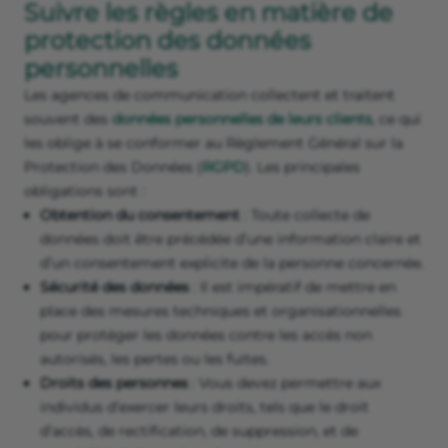
Suivre les règles en matière de
protection des données
personnelles
Les agences de communication collectent et traitent
souvent des
données personnelles de leurs clients
, ce qui
les oblige à se conformer au Règlement Général sur la
Protection des Données (
RGPD
). Les principales
obligations sont :
Obtention du consentement
: Toute collecte de
données doit être précédée d’une information claire et
d’un consentement explicite de la personne concernée.
Sécurité des données
: Il est impératif de mettre en
place des mesures techniques et organisationnelles
pour protéger les données contre les accès non
autorisés, les pertes ou les fuites.
Droits des personnes
: Vous devez permettre aux
individus d’exercer leurs droits, tels que le droit
d’accès, de rectification, de suppression, et de