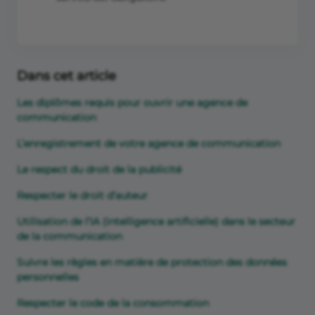
Dans cet article
Les diplômes requis pour ouvrir une agence de
communication
L’enregistrement de votre agence de communication
Le respect du droit de la publicité
Respecter le droit d’auteur
Utilisation de l’IA (intelligence artificielle) dans le secteur
de la communication
Suivre les règles en matière de protection des données
personnelles
Respecter le code de la consommation