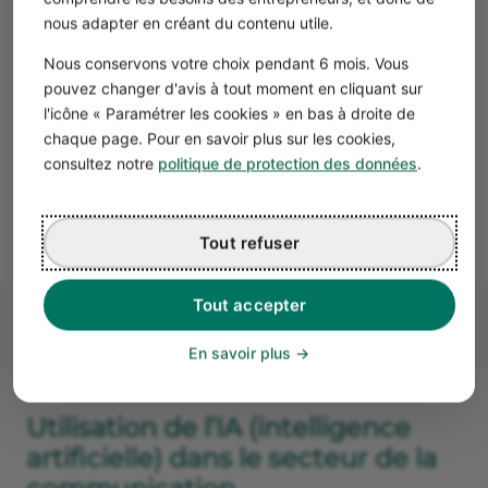
prison). Les agences doivent donc être particulièrement
nous adapter en créant du contenu utile.
vigilantes pour éviter le piratage ou l’utilisation non
Nous conservons votre choix pendant 6 mois. Vous
autorisée de matériel protégé.
pouvez changer d'avis à tout moment en cliquant sur
Au-delà du droit d’auteur, la propriété intellectuelle
l'icône « Paramétrer les cookies » en bas à droite de
inclut également les brevets, les marques et les dessins
chaque page. Pour en savoir plus sur les cookies,
et modèles. Les agences de communication doivent
consultez notre
politique de protection des données
.
respecter ces droits en ne créant pas de marques, logos
ou designs qui pourraient entrer en conflit avec les droits
enregistrés d’autres parties.
Tout refuser
Tout accepter
En savoir plus
Utilisation de l’IA (intelligence
artificielle) dans le secteur de la