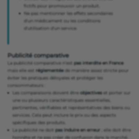
fictifs pour promouvoir un produit.
Ne pas mentionner les effets secondaires
d'un médicament ou les conditions
d'utilisation d'un service.
Publicité comparative
La publicité comparative n’est
pas interdite en France
mais elle est
réglementée
de manière assez stricte pour
éviter les pratiques déloyales et protéger les
consommateurs :
Les comparaisons doivent être
objectives
et porter sur
une ou plusieurs caractéristiques essentielles,
pertinentes, vérifiables et représentatives des biens ou
services. Cela peut inclure le prix ou des aspects
spécifiques des produits.
La publicité ne doit
pas induire en erreur
; elle doit être
honnête et ne pas créer de confusion dans le marché.