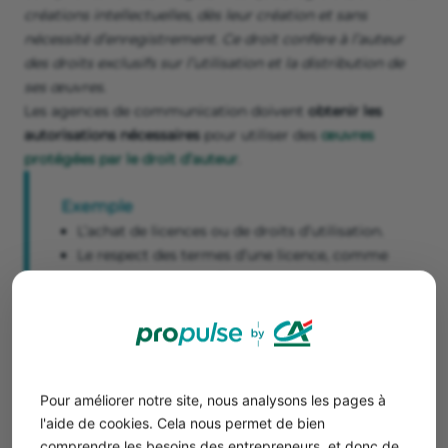
créations intellectuelles, dès leur création et sans
nécessité d’enregistrement. Ce droit confère à l’auteur
des droits exclusifs sur l’utilisation et la distribution de
ses œuvres.
Les agences de communication doivent
obtenir les
autorisations nécessaires
pour utiliser des
œuvres
protégées par le droit d’auteur
.
Exemple
L’achat de licences ou de droits d’utilisation.
Le respect des termes d’une licence, comme
celles des banques d’images ou de musique.
La vérification du domaine public ou de
l’utilisation équitable.
La violation des droits d’auteur peut entraîner des
Pour améliorer notre site, nous analysons les pages à
sanctions civiles
(dommages-intérêts pour le préjudice
l'aide de cookies. Cela nous permet de bien
subi)
et pénales
(amendes et, dans certains cas, peines de
comprendre les besoins des entrepreneurs, et donc de