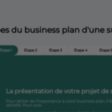
es du business plan d'une 
Étape 1
Étape 2
Étape 3
Étape 4
Étape 
La présentation de votre projet de
Pour attirer de l’importance à votre business plan, il 
détaillé. Pour cela :