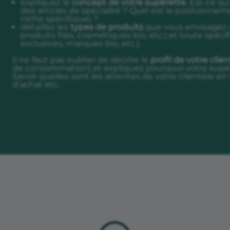
expliquez le
concept de votre supérette
. Est-ce qu
des articles de spécialité ? Quel est le positionn
niche spécifique) ?
détaillez les
types de produits
que vous envisagez d
produits frais, cosmétiques bio, etc.) et toute spéci
exclusives, marques bio, etc.).
Il ne faut pas oublier de décrire le
profil de votre clien
de consommation) et expliquez pourquoi votre supére
Savoir quelles sont les attentes de votre clientèle en
d'achat etc.