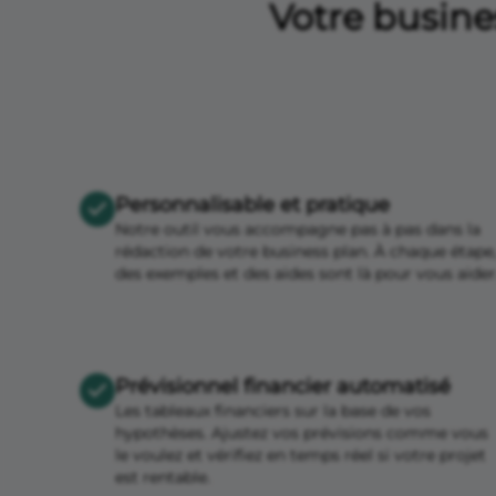
Votre busine
Personnalisable et pratique
Notre outil vous accompagne pas à pas dans la
rédaction de votre business plan. À chaque étape
des exemples et des aides sont là pour vous aider
Prévisionnel financier automatisé
Les tableaux financiers sur la base de vos
hypothèses. Ajustez vos prévisions comme vous
le voulez et vérifiez en temps réel si votre projet
est rentable.