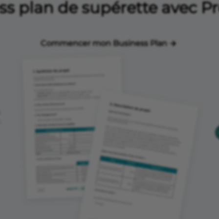
ss plan de supérette avec P
Commencer mon Business Plan
,
.