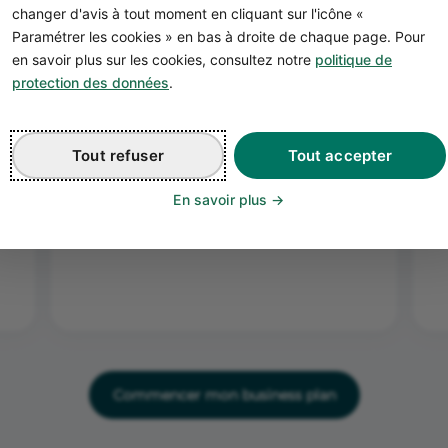
changer d'avis à tout moment en cliquant sur l'icône «
2
Paramétrer les cookies » en bas à droite de chaque page. Pour
en savoir plus sur les cookies, consultez notre
politique de
r
Complétez votre
protection des données
.
business plan
Tout refuser
Tout accepter
Remplissez le business plan de votre
projet de supérette étape par étape avec
l’aide de nos exemples.
En savoir plus
Commencer mon business plan