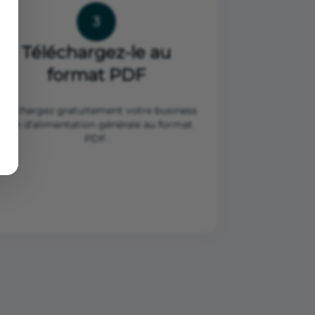
3
Téléchargez-le au
format PDF
Téléchargez gratuitement votre business
plan d'alimentation générale au format
PDF.