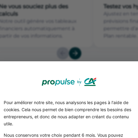
Ne vous souciez plus des
Testez vos 
calculs
Ajustez en te
Notre outil génère vos tableaux
prévisions fi
financiers automatiquement à
permettre d’a
partir de vos informations.
Plan rentable.
Pour améliorer notre site, nous analysons les pages à l'aide de
ness plan d'une supérette
cookies. Cela nous permet de bien comprendre les besoins des
entrepreneurs, et donc de nous adapter en créant du contenu
utile.
Nous conservons votre choix pendant 6 mois. Vous pouvez