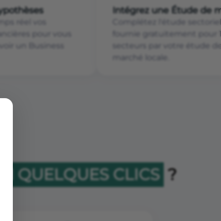
hypothèses
Intégrez une Étude de 
mps réel vos
Complétez l'étude sectoriel
nancières pour vous
fournie gratuitement pour 
voir un Business
secteurs par votre étude d
marché locale.
EN QUELQUES CLICS
?