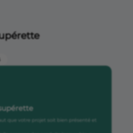
supérette
5
 supérette
faut que votre projet soit bien présenté et