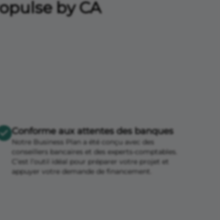
ropulse by CA
Conforme aux attentes des banques
Notre Business Plan a été conçu avec des
conseillers bancaires et des experts-comptables.
C’est l’outil idéal pour préparer votre projet et
appuyer votre demande de financement.