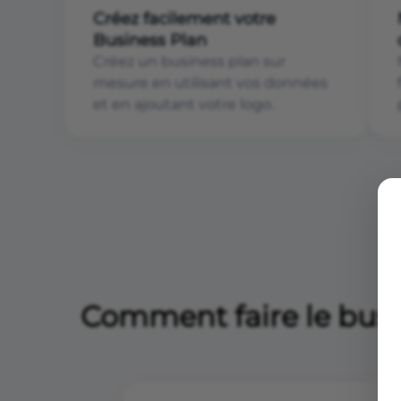
Créez facilement votre
Business Plan
Créez un business plan sur
mesure en utilisant vos données
et en ajoutant votre logo.
Comment faire le busi