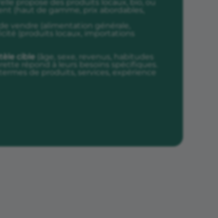
'elle propose des produits locaux, bio, ou
ement (haut de gamme, prix abordables,
e vendre (alimentation générale,
ficité (produits locaux, importations
tèle cible
(âge, sexe, revenus, habitudes
tte répond à leurs besoins spécifiques.
 termes de produits, services, expérience