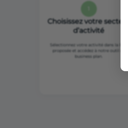
1
Choisissez votre secteu
d’activité
Sélectionnez votre activité dans la liste
proposée et accédez à notre outil de
business plan.