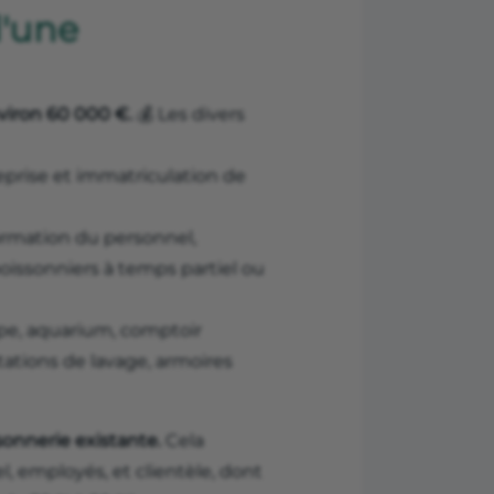
d'une
viron 60 000 €.
💰 Les divers
reprise et immatriculation de
ormation du personnel,
oissonniers à temps partiel ou
e, aquarium, comptoir
 stations de lavage, armoires
sonnerie existante.
Cela
, employés, et clientèle, dont