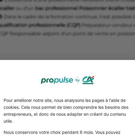
cailler
ou d'un
bac professionnel Poissonnier écailler trai
 Dans le cadre de la formation continue, il est possible 
ualification professionnelle (CQP)
Préparateur-vendeur e
CQP Responsable-adjoint d'un point de vente en poissonn
Pour améliorer notre site, nous analysons les pages à l'aide de
cookies. Cela nous permet de bien comprendre les besoins des
Peut-on ouvrir une poissonn
entrepreneurs, et donc de nous adapter en créant du contenu
utile.
diplôme ?
Nous conservons votre choix pendant 6 mois. Vous pouvez