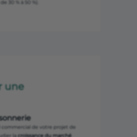
 de 30 % à 50 %).
r une
ssonnerie
l commercial de votre projet de
udier la
croissance du marché