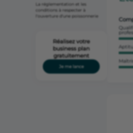
La réglementation et les
conditions à respecter à
l'ouverture d'une poissonnerie
Comp
Qualif
profe
Réalisez votre
Aptit
business plan
gratuitement
Maîtri
Je me lance