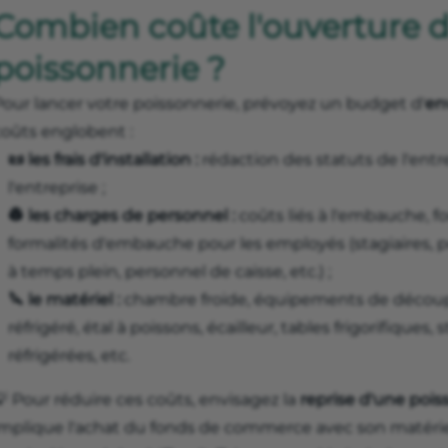
Combien coûte l'ouverture 
poissonnerie ?
Pour lancer votre poissonnerie, prévoyez un budget d'
en
coûts englobent :
📜 les frais d'installation :
rédaction des statuts de l'ent
l'entreprise ;
👷 les charges de personnel :
coûts liés à l'embauche, f
formalités d'embauche pour les employés (stagiaires, p
à temps plein, personnel de caisse, etc.) ;
🔪 le matériel :
chambre froide, équipements de découp
réfrigéré, étal à poissons, écailleur, tables frigorifiques,
réfrigérées, etc.
 Pour réduire ces coûts, envisagez la
reprise d'une pois
implique l'achat du fonds de commerce avec son matériel