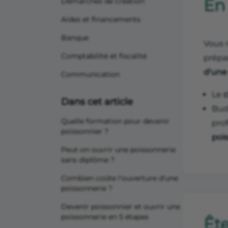
En
Démarches de création
Aides et financements
Banque
Vous 
Comptabilité et fiscalité
prépar
d'une
Communication
Le
c
Dans cet article
Bud
Quelle formation pour devenir
prof
poissonnier ?
poi
Peut-on ouvrir une poissonnerie
sans diplôme ?
Combien coûte l'ouverture d'une
poissonnerie ?
Devenir poissonnier et ouvrir une
poissonnerie en 5 étapes
Ête