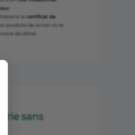
teur
.
d'obtenir le
certificat de
n produits de la mer ou le
erie de détail.
erie sans