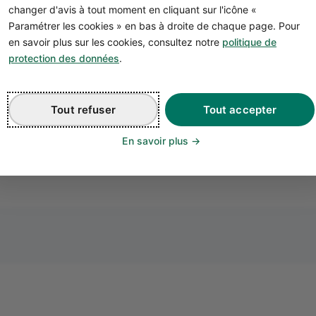
changer d'avis à tout moment en cliquant sur l'icône «
l est tout à fait possible d'ouvrir une poissonnerie sans
Paramétrer les cookies » en bas à droite de chaque page. Pour
oissonnerie. La loi prévoit différentes solutions.
en savoir plus sur les cookies, consultez notre
politique de
Soit,
vous justifiez d'au moins trois ans d'expérience pr
protection des données
.
de la poissonnerie ;
Soit,
vous embauchez un salarié qui possède le diplôm
Soit,
vous exercez aux côtés de votre conjoint salarié 
Tout refuser
Tout accepter
poissonnerie.
En savoir plus