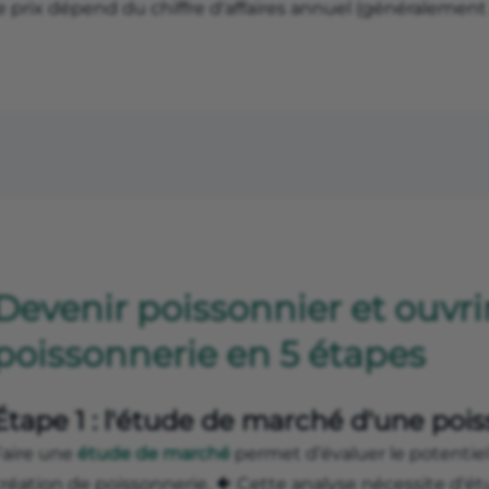
e prix dépend du chiffre d'affaires annuel (généralement
Devenir poissonnier et ouvri
poissonnerie en 5 étapes
Étape 1 : l'étude de marché d'une poi
Faire une
étude de marché
permet d’évaluer le potentie
réation de poissonnerie. 🐠 Cette analyse nécessite d'ét