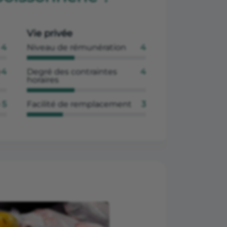
Vie privée
4
Niveau de rémunération
4
e
4
Degré des contraintes
4
horaires
5
Facilité de remplacement
3