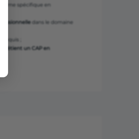
 diplôme spécifique en
ofessionnelle
dans le domaine
e
requis ;
qui détient un CAP en