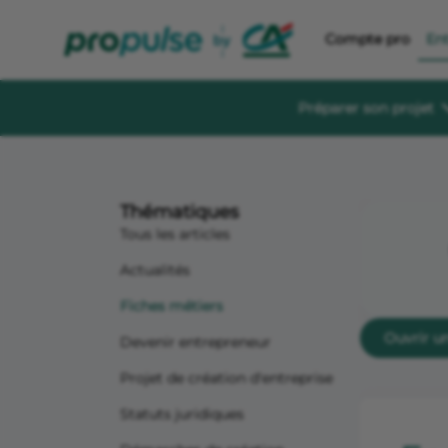
Compte pro
En
Préparer son projet
Se former et éc
Guides à té
Thématiques
Des guides gratu
sereinement
Tous les articles
Le Crédit Ag
Actualités
Événements, aid
création d’entre
Fiches métiers
Forum de di
Ouvrir u
Devenir entrepreneur
Un espace dédié
s'informer, s'in
Projet de création d'entreprise
Statuts juridiques