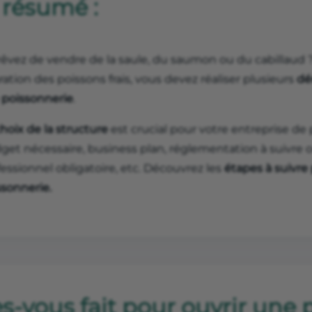
 résumé :
rêvez de vendre de la saule, du saumon ou du cabillaud ?
ation des poissons frais, vous devez réaliser plusieurs
dé
 poissonnerie
.
hoix de la structure
est crucial pour votre entreprise de 
get nécessaire, business plan, réglementation à suivre
essionnel obligatoire, etc. Découvrez les
étapes à suivre
ssonnerie.
s-vous fait pour ouvrir une 