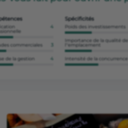
étences
Spécificités
ication
4
Poids des investissements
ssionnelle
Importance de la qualité d
udes commerciales
3
l''emplacement
se de la gestion
4
Intensité de la concurrence