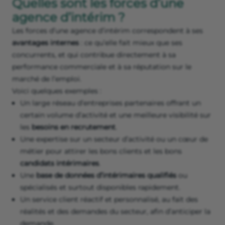
Quelles sont les forces d’une
agence d’intérim ?
Les forces d’une agence d’intérim correspondent à ses
avantages internes
: ce qu’elle fait mieux que ses
concurrents, et qui contribue directement à sa
performance commerciale et à sa réputation sur le
marché de l’emploi.
Voici quelques exemples :
Un large réseau d’entreprises partenaires offrant un
certain volume d’activité et une meilleure visibilité sur
les
besoins en recrutement
.
Une expertise sur un secteur d’activité ou un cœur de
métier pour attirer les bons clients et les bons
candidats intérimaires
.
Une
base de données d’intérimaires
qualifiés
ou
spécialisés et surtout disponibles rapidement.
Un service client réactif et personnalisé, au fait des
réalités et des demandes du secteur, afin d’anticiper la
demande.