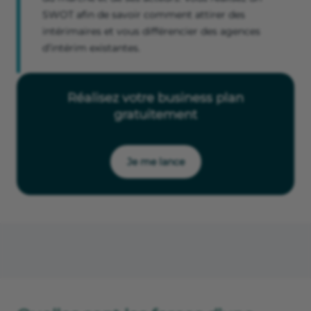
SWOT afin de savoir comment attirer des
intérimaires et vous différencier des agences
d’intérim existantes.
Réalisez votre business plan
gratuitement
Je me lance