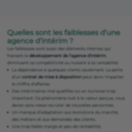
Quelles sont les faiblesses d’une
agence d’intérim ?
Les faiblesses sont aussi des éléments internes qui
freinent le
développement de l’agence d’intérim
,
diminuent sa compétitivité ou nuisent à sa rentabilité.
La dépendance à quelques clients seulement. La perte
d’un
contrat de mise à disposition
peut donc impacter
le chiffre d’affaires.
Des intérimaires mal qualifiés ou un
turnover
trop
important. Ce phénomène nuit à la valeur perçue, vous
devez sans cesse recruter de nouvelles personnes.
Un manque d’adaptation aux évolutions du marché,
des métiers et aux demandes des clients.
Une trop faible marge et peu de rentabilité,