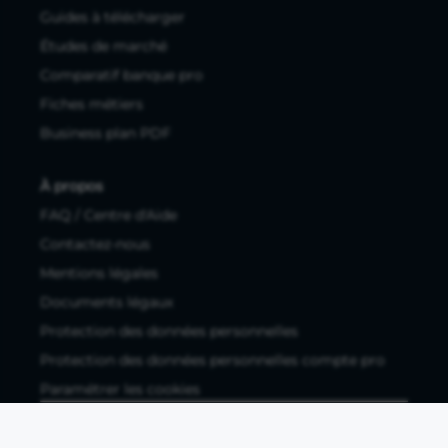
Guides à télécharger
Études de marché
Comparatif banque pro
Fiches métiers
Business plan PDF
À propos
FAQ / Centre d'Aide
Contactez-nous
Mentions légales
Documents légaux
Protection des données personnelles
Protection des données personnelles compte pro
Paramétrer les cookies
Compte ouvert, sous réserve d'acceptation, auprès d'Okali,
filiale du groupe Crédit Agricole, établissement de monnaie
électronique enregistré à l'ACPR (REGAFI 17448,