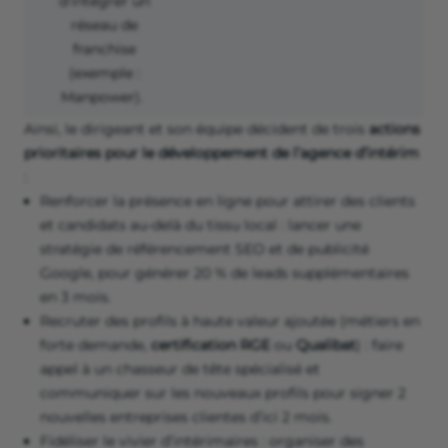
d’intégrer un
réseau de
franchise
(exemple :
Manpower
).
Ainsi, le dirigeant et son équipe décident de trois
actions
prioritaires pour le développement de l’agence d’intérim
:
Renforcer la présence en ligne pour attirer des clients
et candidats au-delà du tissu local : lancer une
stratégie de référencement SEO et de publicité
Google, pour générer 20 % de leads supplémentaires
en 3 mois.
Recruter des profils à haute valeur ajoutée (métiers en
forte demande,
certification RGE
ou
Qualibat
) : faire
appel à un chasseur de tête spécialisé et
communiquer sur les nouveaux profils pour signer 2
nouvelles entreprises clientes d’ici 2 mois.
Fidéliser le vivier d’intérimaires : organiser des