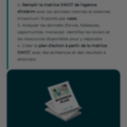
Remplir la matrice SWOT de l’agence
d’intérim
avec les données internes et externes
(maximum 10 points par
case
).
Analyser les données (forces, faiblesses,
opportunités, menaces). Identifiez les leviers et
les ressources disponibles pour y répondre.
Créer le
plan d’action à partir de la matrice
SWOT
, avec des échéances et des résultats à
atteindre.