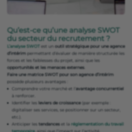
Qu’est-ce qu’une analyse SWOT
du secteur du recrutement ?
L’analyse SWOT
est un
outil stratégique pour une agence
d’intérim
permettant d’évaluer de manière structurée les
forces et les faiblesses du projet, ainsi que les
opportunités et les menaces externes
.
Faire une matrice SWOT pour son agence d’intérim
possède plusieurs avantages :
Comprendre votre marché et l’
avantage concurrentiel
à renforcer.
Identifier les
leviers de croissance
(par exemple :
digitaliser ses services, se positionner sur un secteur,
etc.).
Anticiper les
tendances
et la
réglementation du travail
temporaire
, ainsi que l’impact sur l’activité.