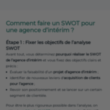
Comment faire un SWOT pour
une agence d’intérim ?
Étape 1 : Fixer les objectifs de l’analyse
SWOT
Avant tout, vous déterminez
pourquoi réaliser le SWOT
de l’agence d’intérim
et vous fixez des objectifs clairs et
précis :
Évaluer la faisabilité d’un
projet d’agence d’intérim
;
identifier de nouveaux leviers d'
acquisition de clients
pour l’agence
;
Revoir son positionnement et se lancer sur un certain
segment de clientèle.
Pour être le plus rigoureux possible dans l’analyse, on