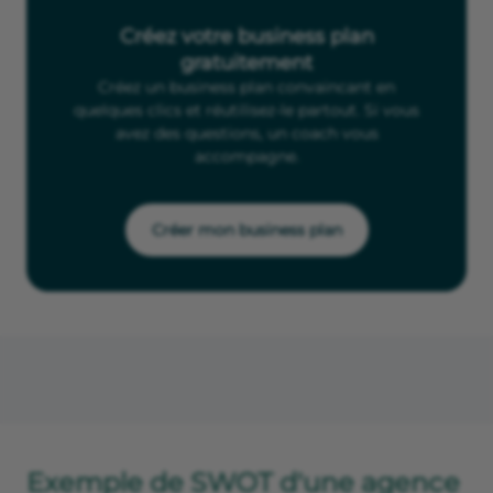
Créez votre business plan
gratuitement
Créez un business plan convaincant en
quelques clics et réutilisez-le partout. Si vous
avez des questions, un coach vous
accompagne.
Créer mon business plan
Exemple de SWOT d'une agence