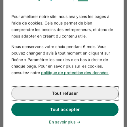
Pour améliorer notre site, nous analysons les pages à
l'aide de cookies. Cela nous permet de bien
comprendre les besoins des entrepreneurs, et donc de
nous adapter en créant du contenu utile.
Nous conservons votre choix pendant 6 mois. Vous
pouvez changer d'avis à tout moment en cliquant sur
Téléchargez notre Étude de marché
l'icône « Paramétrer les cookies » en bas à droite de
de l'intérim gratuitement
chaque page. Pour en savoir plus sur les cookies,
consultez notre
politique de protection des données
.
Télécharger
Tout refuser
Étape 3 : Analyser les données de l’analyse
Tout accepter
Vous avez rempli la matrice SWOT, vous pouvez analyser
les informations récoltées (analyse stratégique) et
En savoir plus
répondre à ces trois questions :