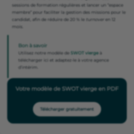
sessions de formation régulières et lancer un “espace
membre” pour faciliter la gestion des missions pour le
candidat, afin de réduire de 20 % le
turnover
en 12
mois.
Bon à savoir
Utilisez notre modèle de
SWOT vierge
à
télécharger ici et adaptez-le à votre agence
d’intérim.
Votre modèle de SWOT vierge en PDF
Télécharger gratuitement