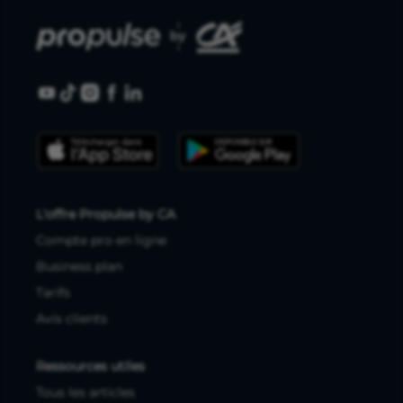
L'offre Propulse by CA
Compte pro en ligne
Business plan
Tarifs
Avis clients
Ressources utiles
Tous les articles