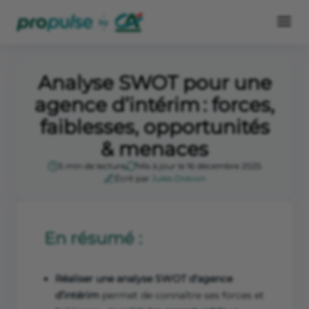
Analyse SWOT pour une
agence d’intérim : forces,
faiblesses, opportunités
& menaces
5 min de lecture
Mis à jour le 16 décembre 2025
Écrit par
Jules Drevon
En résumé :
Réaliser une analyse SWOT d’agence
d’intérim
permet de connaître ses forces et