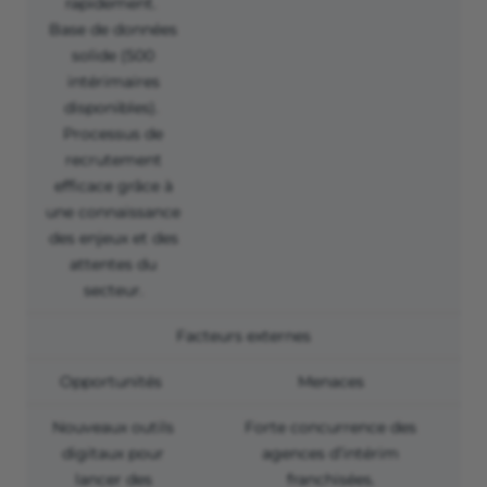
rapidement.
Base de données
solide (500
intérimaires
disponibles).
Processus de
recrutement
efficace grâce à
une connaissance
des enjeux et des
attentes du
secteur.
Facteurs externes
Opportunités
Menaces
Nouveaux outils
Forte concurrence des
digitaux pour
agences d’intérim
lancer des
franchisées
.