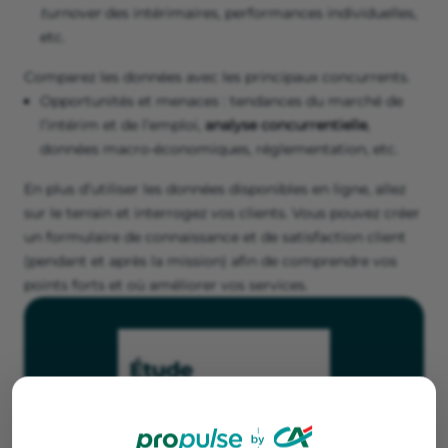
turnover
des intérimaires, performances individuelles,
etc.
Comparez les données avec les principaux concurrents.
Opportunités et menaces : tendances du marché de
l’intérim et de l’emploi,
analyse concurrentielle
,
données macro-économiques, réglementation, etc.
En plus d’utiliser les données disponibles en ligne, allez
sur le terrain et interrogez vos clients. Vous pouvez créer
un formulaire de connaissance et de satisfaction client
(pendant et après la mission) afin de comprendre vos
points forts et où améliorer vos services.