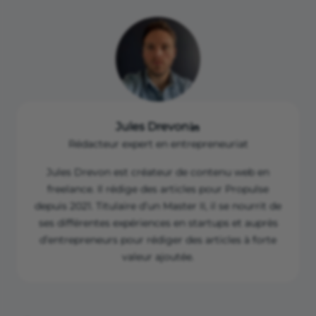
Fidéliser les intérimaires et les entreprises
clientes.
Enfin, il est utile de réaliser une analyse
SWOT régulièrement pour mesurer ses
performances et pour passer certaines
étapes de développement.
Jules Drevon
Rédacteur expert en entrepreneuriat
Jules Drevon est créateur de contenu web en
freelance. Il rédige des articles pour Propulse
depuis 2021. Titulaire d’un Master II, il se nourrit de
ses différentes expériences en startups et auprès
d’entrepreneurs pour rédiger des articles à forte
valeur ajoutée.