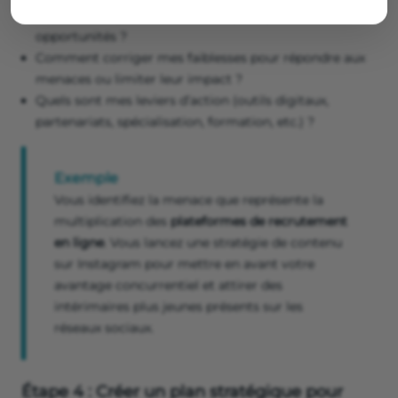
Comment
exploiter mes forces
pour profiter des
opportunités ?
Comment corriger mes faiblesses pour répondre aux
menaces ou limiter leur impact ?
Quels sont mes leviers d’action (outils digitaux,
partenariats, spécialisation, formation, etc.) ?
Exemple
Vous identifiez la menace que représente la
multiplication des
plateformes de recrutement
en ligne
. Vous lancez une stratégie de contenu
sur Instagram pour mettre en avant votre
avantage concurrentiel et attirer des
intérimaires plus jeunes présents sur les
réseaux sociaux.
Étape 4 : Créer un plan stratégique pour