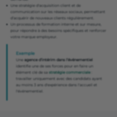
Une stratégie d'acquisition client et de
communication sur les réseaux sociaux, permettant
d’acquérir de nouveaux clients régulièrement.
Un processus de formation interne et sur mesure,
pour répondre à des besoins spécifiques et renforcer
votre marque employeur.
Exemple
Une
agence d’intérim dans l’événementiel
identifie une de ses forces pour en faire un
élément clé de sa
stratégie commerciale
:
travailler uniquement avec des candidats ayant
au moins 3 ans d'expérience dans l'accueil et
l'événementiel.