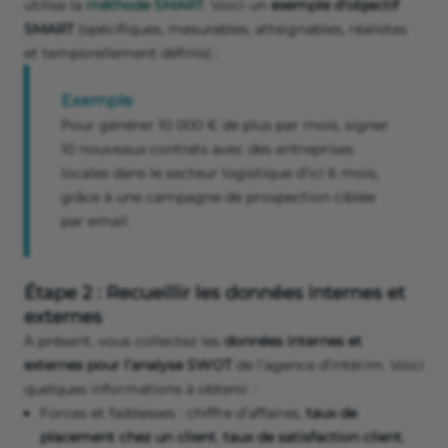
utilise la
méthode SMART
. Voici un
exemple d’objectif
SMART
(spécifiques, mesurables, atteignables, réalistes
et temporellement définis) :
Exemple
Pour générer 10 000 € de plus par mois, signer
10 nouveaux contrats avec des entreprises
locales dans le secteur logistique d’ici 6 mois,
grâce à une campagne de prospection ciblée
par email.
Étape 2 : Recueillir les données internes et
externes
À présent, vous collectez les
données internes et
externes pour l’analyse SWOT
de l’agence d’intérim. Voici
quelques informations à obtenir :
Forces et faiblesses : chiffre d’affaires,
taux de
placement chez un client
,
taux de satisfaction client
,