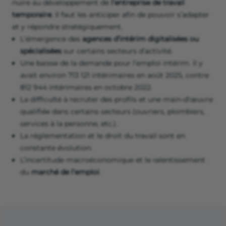
nuire au développement de
l’entreprise de travail
temporaire
. Il faut les anticiper afin de pouvoir s’adapter
et y répondre stratégiquement.
L'émergence des
agences d’intérim digitalisées ou
spécialisées
sur certains secteurs d’activité.
Une baisse de la demande pour l’emploi intérim. Il y
avait environ 713 121 intérimaires en août 2025, contre
812 944 intérimaires en octobre 2022.
La difficulté à recruter des profils et une main-d’œuvre
qualifiée dans certains secteurs (ouvriers, plombiers,
services à la personne, etc.).
La réglementation et le droit du travail sont en
constante évolution.
L’incertitude macroéconomique et le ralentissement
du
marché de l’emploi
.