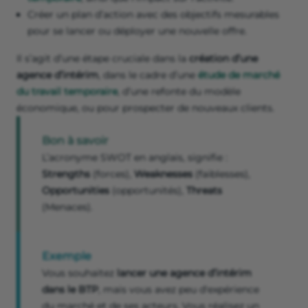
Créer un plan d’action avec des objectifs mesurables
pour se lancer ou déployer une nouvelle offre.
Il s’agit d’une étape cruciale dans la
création d’une
agence d’intérim
, dans le cadre d’une
étude de marché
du travail temporaire
, d’une refonte du modèle
économique, ou pour prospecter de nouveaux clients.
Bon à savoir
L’acronyme SWOT en anglais, signifie :
Strengths
(forces),
Weaknesses
(faiblesses),
Opportunities
(opportunités),
Threats
(Menaces).
Exemple
Vous souhaitez
lancer une agence d’intérim
dans le BTP
, mais vous avez peu d'expérience
du marché et de ses acteurs. Vous réalisez un