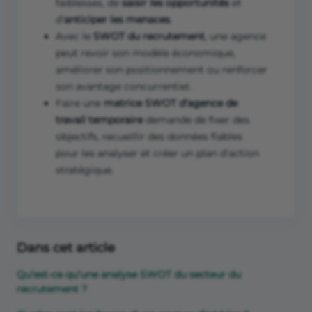
faiblesses, de
saisir les opportunités
et
d’
anticiper les menaces
.
Avec le
SWOT du recrutement
, une agence
peut revoir son modèle économique,
améliorer son positionnement ou renforcer
son avantage concurrentiel.
Faire une
matrice SWOT d’agence de
travail temporaire
demande de fixer des
objectifs, recueillir des données fiables
pour les analyser et créer un plan d’action
stratégique.
Dans cet article
Qu’est-ce qu’une analyse SWOT du secteur du
recrutement ?