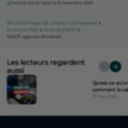
Article mis en ligne le 15 novembre 2025
Accueil
Projet de création d'entreprise
Business Plan
Analyse SWOT
SWOT agence d'intérim
Les lecteurs regardent
aussi
Qu'est-ce qu'u
comment la cal
27 mai 2026