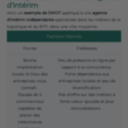
d’intérim
Voici un
exemple de SWOT
appliqué à une
agence
d’intérim indépendante
spécialisée dans les métiers de la
logistique et du BTP, dans une ville moyenne.
Facteurs internes
Forces
Faiblesses
Bonne
Peu de présence en ligne par
implantation
rapport à la concurrence.
locale, le tissu des
Forte dépendance aux
entreprises nous
entreprises locales et peu de
connaît.
diversification.
Équipe de 3
Pas d’offre sur des
métiers à
commerciaux
forte valeur ajoutée
et plus
capables de
rémunérateurs.
placer des
intérimaires