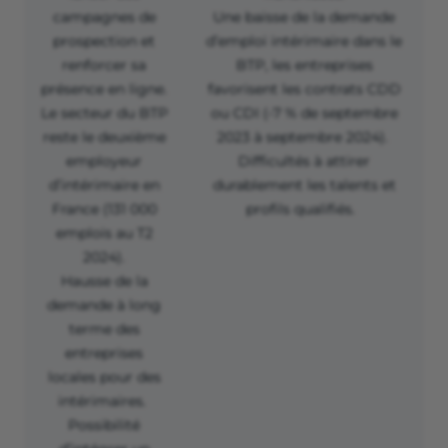
campagnes de
Une baisse de la demande
prospection et
d’emploi intérimaire dans le
renforcer sa
BTP, les entreprises
présence en ligne.
favorisent les contrats CDD
Le secteur du BTP
ou CDI (-7 % de septembre
reste le deuxième
2023 à septembre 2024).
employeur
Difficultés à attirer
d’intérimaire en
durablement les talents et
France (131 000
profils qualifiés.
emplois au T2
2024).
Hausse de la
demande à long
terme des
entreprises
locales pour des
intérimaires.
Possibilité