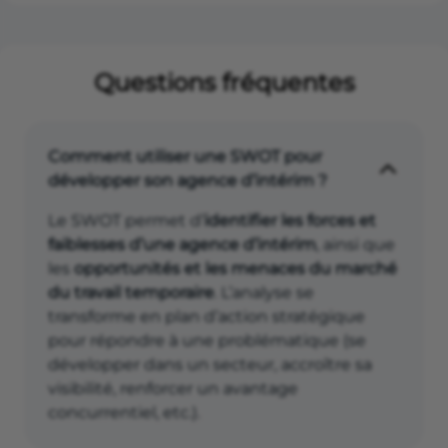
Questions fréquentes
Comment utiliser une SWOT pour
développer son agence d’intérim ?
Le SWOT permet d’
identifier les forces et
faiblesses d’une agence d’intérim
, ainsi que
les
opportunités et les menaces du marché
du travail temporaire
. L’analyse se
transforme en plan d’action stratégique
pour répondre à une problématique (se
développer dans un secteur, accroître sa
visibilité, renforcer un avantage
concurrentiel, etc.).