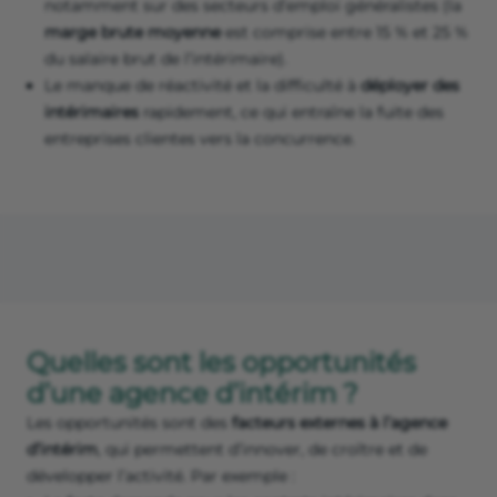
notamment sur des secteurs d’emploi généralistes (la
marge brute moyenne
est comprise entre 15 % et 25 %
du salaire brut de l’intérimaire).
Le manque de réactivité et la difficulté à
déployer des
intérimaires
rapidement, ce qui entraîne la fuite des
entreprises clientes vers la concurrence.
Quelles sont les opportunités
d’une agence d’intérim ?
Les opportunités sont des
facteurs externes à l’agence
d’intérim
, qui permettent d’innover, de croître et de
développer l’activité. Par exemple :