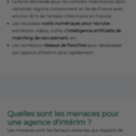
La forte demande pour les contrats intérimaires dans
certaines régions (notamment en Île-de-France avec
environ 16 % de l’emploi intérimaire en France).
Les nouveaux
outils numériques pour recruter
:
entretiens vidéos, outils d’
intelligence artificielle de
matching de recrutement,
etc.
Les nombreux
réseaux de franchise
pour développer
son agence d’intérim plus rapidement.
Quelles sont les menaces pour
une agence d'intérim ?
Les menaces sont les facteurs externes qui risquent de