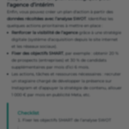
l’agence d’intérim
Enfin, vous pouvez créer un plan d'action à partir des
données récoltées avec l’analyse SWOT
. Identifiez les
quelques actions prioritaires à mettre en place :
Renforcer la visibilité de l’agence
grâce à une stratégie
digitale (système d'acquisition depuis le site internet
et les réseaux sociaux).
Fixer des objectifs SMART
, par exemple : obtenir 20 %
de prospects (entreprises) et 30 % de candidats
supplémentaires par mois d’ici 6 mois.
Les actions, tâches et ressources nécessaires : recruter
un stagiaire chargé de développer la présence sur
Instagram et d’appuyer la stratégie de contenu, allouer
1 000 € par mois en publicité Meta, etc.
Checklist
Fixer les objectifs SMART de l’analyse SWOT
;