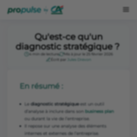
Qu'est-ce qu'un
diagnostic stratégique ?
4 min de lecture
Mis à jour le 25 février 2026
Écrit par
Jules Drevon
En résumé :
Le
diagnostic stratégique
est un outil
d’analyse à inclure dans son
business plan
ou durant la vie de l’entreprise.
Il repose sur une analyse des éléments
internes et externes de l’entreprise.