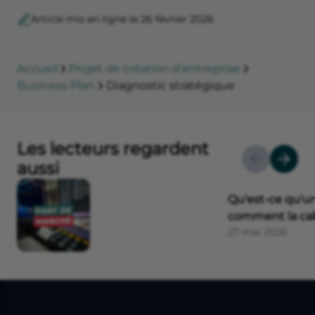
Article mis en ligne le 26 février 2026
Accueil
Projet de création d'entreprise
Business Plan
Diagnostic stratégique
Les lecteurs regardent
aussi
Qu'est-ce qu'u
comment la cal
27 mai 2026