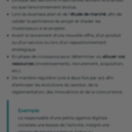
Lorsque des décisions importantes doivent être prises
ou que l’environnement évolue.
Lors du business plan et de l’
étude de marché
, afin de
valider la pertinence du projet et d’aider les
investisseurs à se projeter.
Avant le lancement d’une nouvelle offre, d’un produit
ou d’un service ou lors d’un repositionnement
stratégique.
En phase de croissance pour déterminer où
allouer vos
ressources
(investissements, recrutement, acquisition,
etc.).
De manière régulière (une à deux fois par an) afin
d’anticiper les évolutions du secteur, de la
réglementation, des innovations et de la concurrence.
Exemple
Le responsable d’une petite agence digitale
constate une baisse de l’activité, malgré une