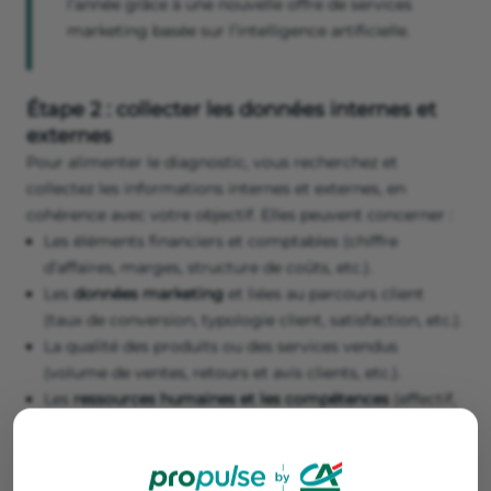
l’année grâce à une nouvelle offre de services
marketing basée sur l’intelligence artificielle.
Étape 2 : collecter les données internes et
externes
Pour alimenter le diagnostic, vous recherchez et
collectez les informations internes et externes, en
cohérence avec votre objectif. Elles peuvent concerner :
Les éléments financiers et comptables (chiffre
d’affaires, marges, structure de coûts, etc.).
Les
données marketing
et liées au parcours client
(taux de conversion, typologie client, satisfaction, etc.).
La qualité des produits ou des services vendus
(volume de ventes, retours et avis clients, etc.).
Les
ressources humaines et les compétences
(effectif,
expertises clés, organisation interne, etc.).
L'environnement externe (tendances du secteur
d’activité, attentes des clients, contraintes