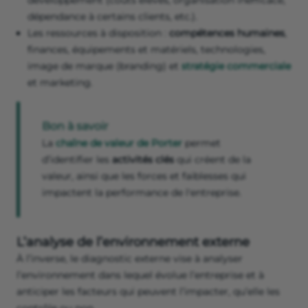
développement (coûts élevés, organisation inefficace,
dépendance à certains clients, etc.).
Les ressources à disposition :
compétences humaines
,
finances, équipements et matériels, technologies,
image de marque (branding) et
stratégie commerciale
et marketing.
Bon à savoir
La
chaîne de valeur de Porter
permet
d’identifier les
activités clés
qui créent de la
valeur, ainsi que les forces et faiblesses qui
impactent la performance de l'entreprise.
L’analyse de l’environnement externe
À l’inverse, le diagnostic externe vise à analyser
l’environnement dans lequel évolue l’entreprise et à
anticiper les facteurs qui peuvent l’impacter, qu’elle les