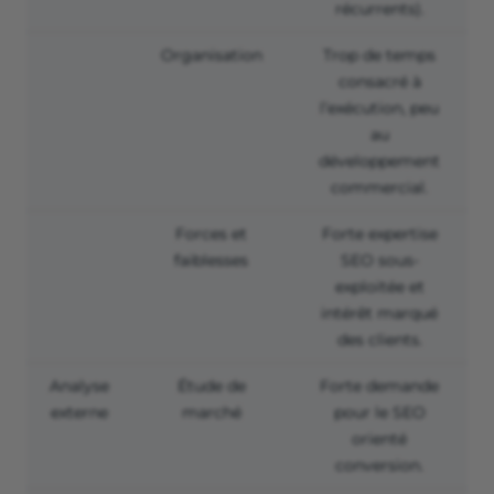
récurrents).
Organisation
Trop de temps
consacré à
l’exécution, peu
au
développement
commercial.
Forces et
Forte expertise
faiblesses
SEO sous-
exploitée et
intérêt marqué
des clients.
Analyse
Étude de
Forte demande
externe
marché
pour le SEO
orienté
conversion.