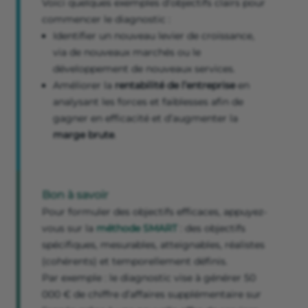
Voici quelques exemples d’objectifs clairs pour
commencer le diagnostic :
Identifier un nouveau levier de croissance,
via de nouveaux marchés ou le
développement de nouveaux services.
Améliorer la
rentabilité de l’entreprise
en
analysant les forces et faiblesses afin de
gagner en efficacité et d’augmenter la
marge brute
.
Bon à savoir
Pour formuler des objectifs efficaces, appuyez-
vous sur la
méthode SMART
: des objectifs
spécifiques, mesurables, atteignables, réalistes
(cohérents) et temporellement définis.
Par exemple : le diagnostic vise à générer 50
000 € de chiffre d’affaires supplémentaire sur