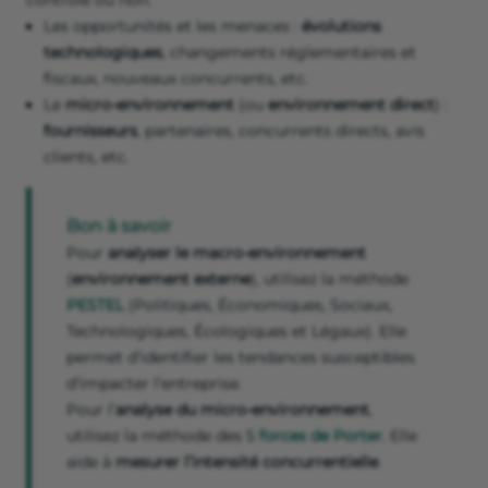
contrôle ou non.
Les opportunités et les menaces :
évolutions
technologiques
, changements réglementaires et
fiscaux, nouveaux concurrents, etc.
Le
micro-environnement
(ou
environnement direct
) :
fournisseurs
, partenaires, concurrents directs, avis
clients, etc.
Bon à savoir
Pour
analyser le macro-environnement
(
environnement externe
), utilisez la méthode
PESTEL
(Politiques, Économiques, Sociaux,
Technologiques, Écologiques et Légaux). Elle
permet d’identifier les tendances susceptibles
d’impacter l’entreprise.
Pour l’
analyse du micro-environnement
,
utilisez la méthode des 5
forces de Porter
. Elle
aide à
mesurer l’intensité concurrentielle
.