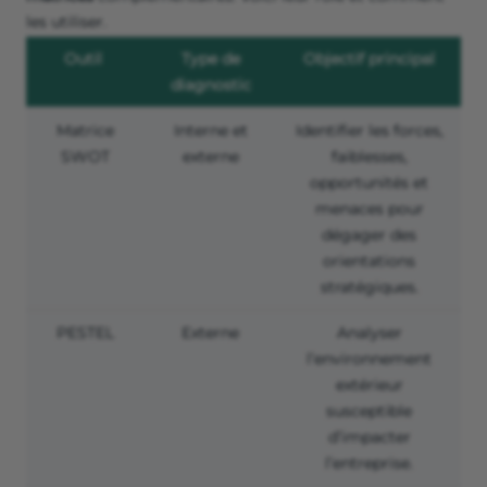
les utiliser.
Outil
Type de
Objectif principal
diagnostic
Matrice
Interne et
Identifier les forces,
SWOT
externe
faiblesses,
opportunités et
menaces pour
dégager des
orientations
stratégiques.
PESTEL
Externe
Analyser
l’environnement
extérieur
susceptible
d’impacter
l’entreprise.