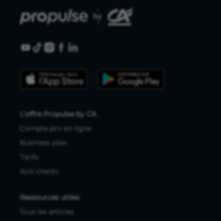
L'offre Propulse by CA
Compte pro en ligne
Business plan
Tarifs
Avis clients
Ressources utiles
Tous les articles