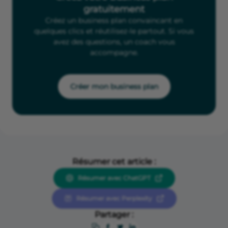
gratuitement
Créez un business plan convaincant en
quelques clics et réutilisez-le partout. Si vous
avez des questions, un coach vous
accompagne.
Créer mon business plan
Résumer cet article :
Résumer avec ChatGPT
Résumer avec Perplexity
Partager :