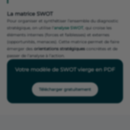
La matrice SWOT
Pour organiser et synthétiser l’ensemble du diagnostic
stratégique, on utilise l’
analyse SWOT
, qui croise les
éléments internes (forces et faiblesses) et externes
(opportunités, menaces). Cette matrice permet de faire
émerger des
orientations stratégiques
concrètes et de
passer de l’analyse à l’action.
Votre modèle de SWOT vierge en PDF
Télécharger gratuitement