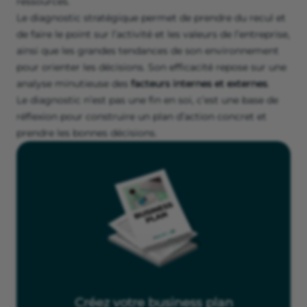
ressources.
Le diagnostic stratégique permet de prendre du recul et
de faire le point sur l’activité et les valeurs de l’entreprise,
ainsi que les grandes tendances de son environnement
pour orienter les décisions. Son efficacité repose sur une
analyse minutieuse des
facteurs internes et externes
.
Le diagnostic n’est pas une fin en soi, c’est une base de
réflexion pour construire un plan d’action concret et
prendre les bonnes décisions.
Créez votre business plan