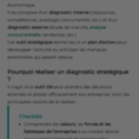
économique.
Il se compose d’un
diagnostic interne
(ressources,
compétences, avantage concurrentiel, etc.) et d’un
diagnostic externe
(étude de marché,
analyse
concurrentielle
, tendances, etc.).
Cet
outil stratégique
donne lieu à un
plan d’action
pour
développer l’activité ou anticiper les menaces
potentielles qui pèsent dessus.
Pourquoi réaliser un diagnostic stratégique
?
Il s’agit d’un
outil clé
pour prendre des décisions
éclairées et piloter efficacement son entreprise. Voici les
principales raisons de le réaliser :
Checklist
Comprendre les
valeurs
, les
forces et les
faiblesses de l’entreprise
à un instant donné