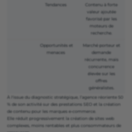
Tendances
Contenu à forte
valeur ajoutée
favorisé par les
moteurs de
recherche.
Opportunités et
Marché porteur et
menaces
demande
récurrente, mais
concurrence
élevée sur les
offres
généralistes.
À l'issue du diagnostic stratégique, l’agence réoriente 50
% de son activité sur des prestations SEO et la création
de contenu pour les marques e-commerce.
Elle réduit progressivement la création de sites web
complexes, moins rentables et plus consommateurs de