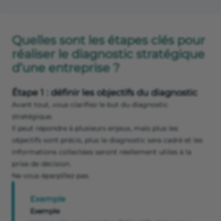
Quelles sont les étapes clés pour
réaliser le diagnostic stratégique
d’une entreprise ?
Étape 1 : définir les objectifs du diagnostic
Avant tout, vous clarifiez le but du diagnostic
stratégique.
Il peut répondre à plusieurs enjeux, mais plus les
objectifs sont précis, plus le diagnostic sera cadré et les
informations collectées seront réellement utiles à la
prise de décision.
Ne vous éparpillez pas.
Exemple
Exemple