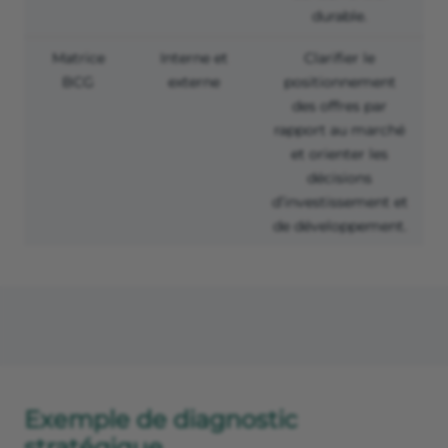
durable.
Matrice
Interne et
Clarifier le
BCG
externe
positionnement
des offres par
rapport au marché
et orienter les
décisions
d’investissement et
de développement.
Exemple de diagnostic
stratégique