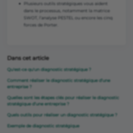
Plusieurs outils stratégiques vous aident
dans le processus, notamment la matrice
SWOT, l’analyse PESTEL ou encore les cinq
forces de Porter.
Dans cet article
Qu'est-ce qu'un diagnostic stratégique ?
Comment réaliser le diagnostic stratégique d’une
entreprise ?
Quelles sont les étapes clés pour réaliser le diagnostic
stratégique d’une entreprise ?
Quels outils pour réaliser un diagnostic stratégique ?
Exemple de diagnostic stratégique