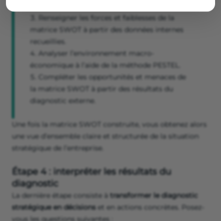
définir votre avantage concurrentiel.
Renseigner les forces et faiblesses de la
matrice SWOT à partir des données internes
recueillies.
Analyser l’environnement macro-
économique à l’aide de la méthode PESTEL.
Compléter les opportunités et menaces de
la matrice SWOT à partir des résultats du
diagnostic externe.
Une fois la matrice SWOT construite, vous obtenez alors
une vue d’ensemble claire et structurée de la situation
stratégique de l’entreprise.
Étape 4 : interpréter les résultats du
diagnostic
La dernière étape consiste à
transformer le diagnostic
stratégique en décisions
et en actions concrètes. Posez-
vous les questions suivantes :