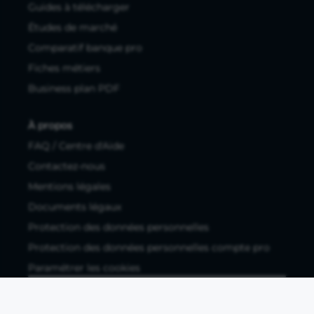
Guides à télécharger
Études de marché
Comparatif banque pro
Fiches métiers
Business plan PDF
À propos
FAQ / Centre d'Aide
Contactez-nous
Mentions légales
Documents légaux
Protection des données personnelles
Protection des données personnelles compte pro
Paramétrer les cookies
Compte ouvert, sous réserve d'acceptation, auprès d'Okali,
filiale du groupe Crédit Agricole, établissement de monnaie
électronique enregistré à l'ACPR (REGAFI 17448,