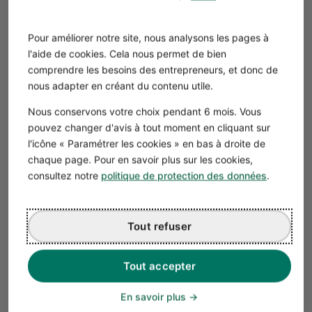
réglementaires, etc.).
N’hésitez pas à mobiliser l'ensemble des
parties
Pour améliorer notre site, nous analysons les pages à
prenantes de l'entreprise
. Échangez avec votre équipe,
l'aide de cookies. Cela nous permet de bien
vos fournisseurs et vos clients, afin d’obtenir une vision
comprendre les besoins des entrepreneurs, et donc de
nous adapter en créant du contenu utile.
plus complète et objective.
Nous conservons votre choix pendant 6 mois. Vous
Étape 3 : utiliser les outils du diagnostic
pouvez changer d'avis à tout moment en cliquant sur
stratégique
l'icône « Paramétrer les cookies » en bas à droite de
Les outils du diagnostic permettent de structurer,
chaque page. Pour en savoir plus sur les cookies,
classer et interpréter vos données brutes pour mieux les
consultez notre
politique de protection des données
.
exploiter. Voici comment les utiliser efficacement :
Checklist
Tout refuser
Définir des objectifs SMART pour cadrer
l’analyse.
Tout accepter
Utiliser la
chaîne de valeur de Porter dans le
diagnostic interne ainsi que les
cinq forces de
En savoir plus
Porter pour identifier les activités clés et