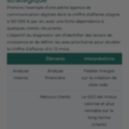
Prenons l’exemple d’une petite agence de
communication digitale dont le chiffre d’affaires stagne
à 150 000 € par an, avec une forte dépendance à
quelques clients récurrents.
L’objectif du diagnostic est d’identifier des leviers de
croissance et de définir les axes prioritaires pour doubler
le chiffre d’affaires d’ici 12 mois.
Éléments
Interprétations
Analyse
Analyse
Faibles marges
interne
financière
sur la création de
sites web.
Retours clients
Le SEO est mieux
valorisé et plus
rentable sur le
long terme
(clients