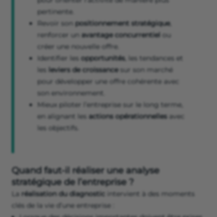
pour orienter l’activité de manière plus
pertinente.
Revoir son
positionnement stratégique
,
renforcer un
avantage concurrentiel
ou
créer une nouvelle offre.
Identifier les
opportunités
, les tendances et
les
leviers de croissance
sur son marché
pour développer une offre cohérente avec
son environnement.
Mieux piloter l’entreprise sur le long terme,
en alignant les
actions opérationnelles
avec
les objectifs.
Quand faut-il réaliser une analyse
stratégique de l’entreprise ?
La
réalisation du diagnostic
intervient à des moments
clés de la vie d’une entreprise :