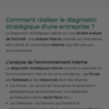
Comment réaliser le diagnostic
stratégique d’une entreprise ?
Le diagnostic stratégique repose sur une
double analyse
de l’activité
: une
analyse
interne
, centrée sur l’entreprise
elle-même, et une analyse
externe
, tournée vers son
environnement.
L’analyse de l’environnement interne
Le
diagnostic stratégique interne
consiste à examiner le
fonctionnement interne de votre entreprise : ses
forces
,
ses
faiblesses
et les
ressources
dont elle dispose.
Les forces : les atouts de l’entreprise (implantation
géographique, positionnement, compétences,
portefeuille clients,
savoir-faire
, etc.).
Les faiblesses : les facteurs qui freinent le