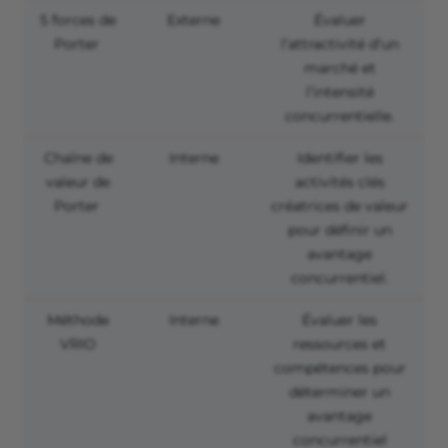
5 forces de
Externe
Évaluer
Porter
l’attractivité d’un
marché et
l’intensité
concurrentielle.
Chaîne de
Interne
Identifier les
valeur de
activités clés
Porter
créatrices de valeur
pour définir un
avantage
concurrentiel.
Méthode
Interne
Évaluer les
VRIO
ressources et
compétences pour
déterminer un
avantage
concurrentiel