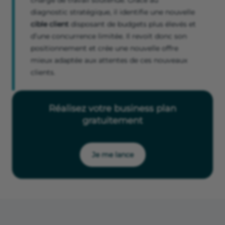
charge de travail soutenue. Grâce au
diagnostic stratégique, il identifie une nouvelle
cible client
disposant de budgets plus élevés et
d’une concurrence limitée. Il revoit donc son
positionnement et crée une nouvelle offre
mieux adaptée aux attentes de ces nouveaux
clients.
Réalisez votre business plan
gratuitement
Je me lance