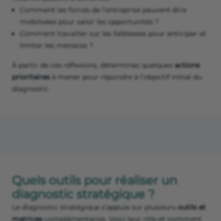
Comment les forces de l’entreprise peuvent être
mobilisées pour saisir les opportunités ?
Comment travailler sur les faiblesses pour anticiper et
limiter les menaces ?
À partir de ces réflexions, déterminez quelques
actions
prioritaires
à mener pour répondre à l’objectif initial du
diagnostic.
Quels outils pour réaliser un
diagnostic stratégique ?
Le diagnostic stratégique s’appuie sur plusieurs
outils et
matrices
complémentaires. Voici leur rôle et comment