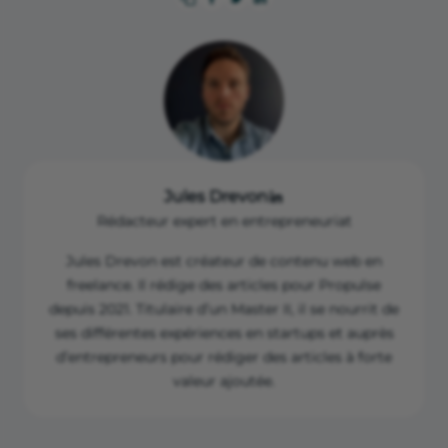
Jules Drevon
Rédacteur expert en entrepreneuriat
Jules Drevon est créateur de contenu web en
freelance. Il rédige des articles pour Propulse
depuis 2021. Titulaire d’un Master II, il se nourrit de
ses différentes expériences en startups et auprès
d’entrepreneurs pour rédiger des articles à forte
valeur ajoutée.