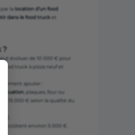
par la
location d’un food
tir dans le food truck
et
k ?
peut évoluer de 10 000 € pour
 food truck à pizza neuf et
également ajouter :
évacuation
, plaques, four ou
€ et 15 000 € selon la qualité du
00 €.
bles coûtent environ 5 000 €.