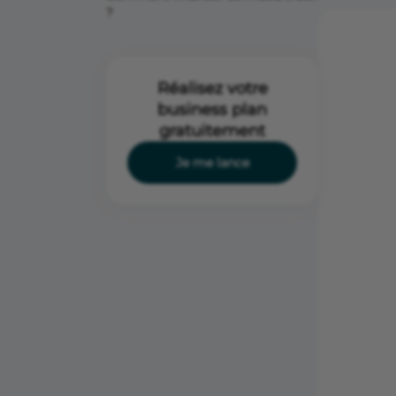
?
Réalisez votre
business plan
gratuitement
Je me lance