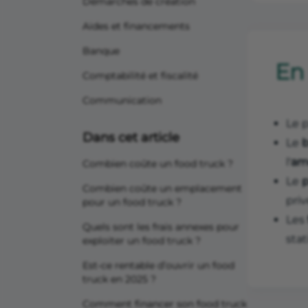
Démarches de création
Aides et financements
Banque
En
Comptabilité et fiscalité
Communication
Le 
Dans cet article
Le
b
l'
am
Combien coûte un food truck ?
Le
p
Combien coûte un emplacement
priv
pour un food truck ?
Les
Quels sont les frais annexes pour
stat
exploiter un food truck ?
Est-ce rentable d’ouvrir un food
truck en 2025 ?
Comment financer son food truck