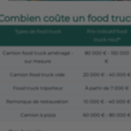
Combien coûte un food truc
Types de food truck
Prix indicatif food
truck neuf*
Camion food truck aménagé -
80 000 € - 150 000
sur mesure
€
Camion food truck vide
20 000 € - 40 000 €
Food truck triporteur
À partir de 7 000 €
Remorque de restauration
10 000 € - 40 000 €
Camion à pizza
60 000 € - 80 000 €