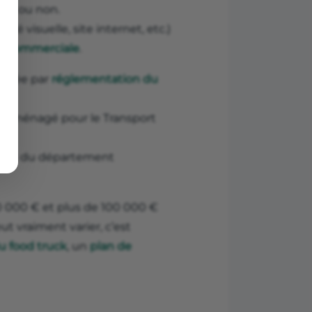
ises ou non.
tité visuelle, site internet, etc.)
ie commerciale
.
exigée par
réglementation du
 Aménagé pour le Transport
le et du département
20 000 € et plus de 100 000 €
ut vraiment varier, c’est
u food truck
, un
plan de