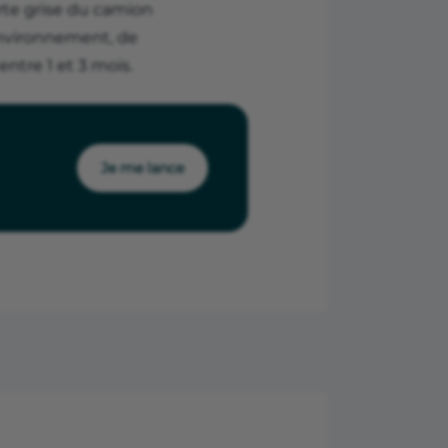
rte grise du camion
'Environnement, de
 entre 1 et 3 mois.
Je me lance