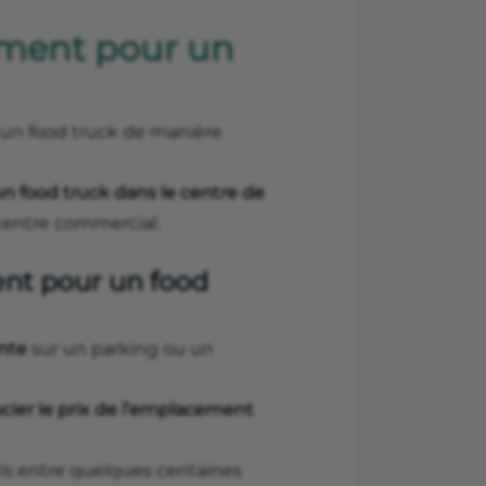
ment pour un
z un food truck de manière
un food truck dans le centre de
centre commercial.
nt pour un food
ente
sur un parking ou un
cier le prix de l’emplacement
pris entre quelques centaines