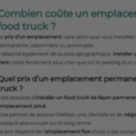
Combien coûte un emplace
food truck ?
Le
prix d’un emplacement
varie selon que vous installie
permanente, saisonnière ou ponctuelle.
Il dépend également de la zone géographique.
Installer 
Paris
coûte forcément plus cher que sur le parking d’un 
Quel prix d’un emplacement permane
truck ?
l est possible d’
installer un food truck de façon perman
emplacement privé
.
ela permet de pouvoir fidéliser une clientèle et de
négo
uisqu’il sera occupé sur le long terme.
e prix dépend de l’
emplacement fixe
choisi, il est com