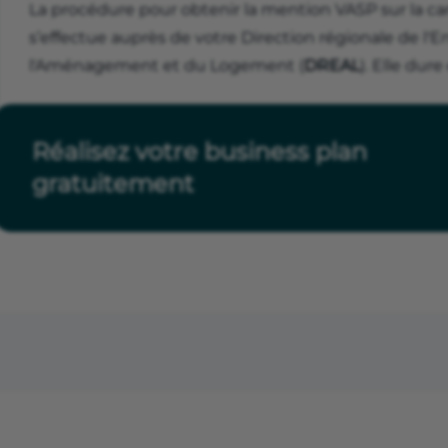
La procédure pour obtenir la mention VASP sur la ca
s’effectue auprès de votre Direction régionale de l
l'Aménagement et du Logement (
DREAL
). Elle dure
Réalisez votre business plan
gratuitement