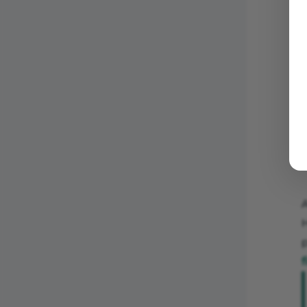
S
P
H
p