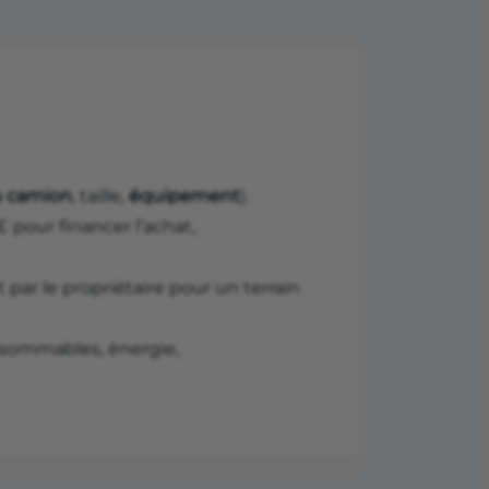
u camion
, taille,
équipement
).
 pour financer l’achat,
 par le propriétaire pour un terrain
nsommables, énergie,