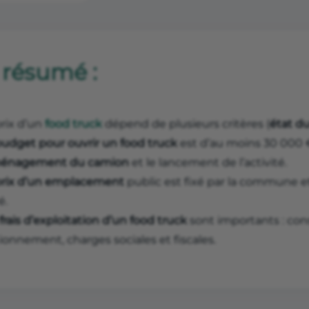
 résumé :
prix d’un
food truck
dépend de plusieurs critères (
état d
udget pour ouvrir un food truck
est d’au moins 30 000 €
énagement du camion
et le lancement de l’activité.
rix d’un emplacement
public est fixé par la commune et
é.
frais d’exploitation d’un food truck
sont importants : co
ionnement, charges sociales et fiscales.