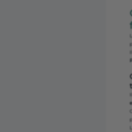
I
C
p
L