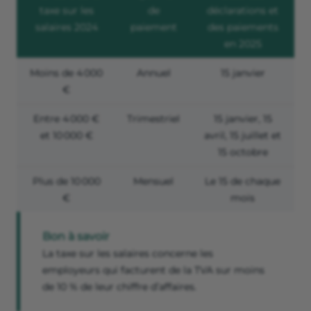
taxe sur les
de
déclarations et
salaires 2024
paiement
des paiements
en 2025
Moins de 4 000
Annuel
15 janvier
€
Entre 4 000 €
Trimestriel
15 janvier, 15
et 10 000 €
avril, 15 juillet et
15 octobre
Plus de 10 000
Mensuel
Le 15 de chaque
€
mois
Bon à savoir
La taxe sur les salaires concerne les
employeurs qui facturent de la TVA sur moins
de 10 % de leur chiffre d’affaires.