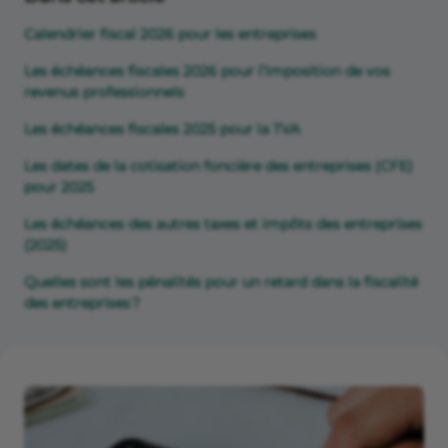
Calendrier fiscal 2026 pour les entreprises
Les échéances fiscales 2026 pour l’imposition de vos
revenus professionnels
Les échéances fiscales 2025 pour la TVA
Les dates de la cotisation foncière des entreprises (CFE)
pour 2025
Les échéances des autres taxes et impôts des entreprises
(2025)
Quelles sont les pénalités pour un retard dans la fiscalité
des entreprises ?