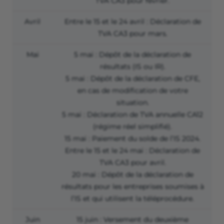
TVA CA3 pour février.
Avril
Entre le 15 et le 24 avril
: Déclaration de
TVA CA3 pour mars.
Mai
5 mai : Dépôt de la déclaration de
résultats (IS ou IR).
5 mai : Dépôt de la déclaration de CFE,
en cas de modification de votre
situation.
5 mai : Déclaration de TVA annuelle CA12
(régime réel simplifié).
15 mai : Paiement du solde de l’IS 2024.
Entre le 15 et le 24 mai : Déclaration de
TVA CA3 pour avril.
20 mai : Dépôt de la déclaration de
résultats pour les entreprises soumises à
l’IS et qui utilisent la téléprocédure.
Juin
15 juin : Versement du deuxième