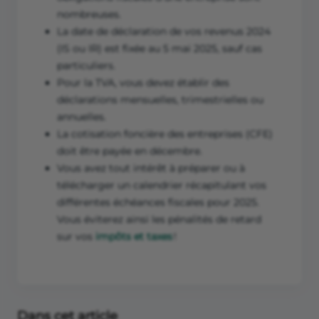
nombreuses.
La date de déclaration de vos revenus 2024
(IS ou IR) est fixée au 5 mai 2025, sauf cas
particuliers.
Pour la TVA, vous devez établir des
déclarations mensuelles, trimestrielles ou
annuelles.
La cotisation foncière des entreprises (CFE)
doit être payée en décembre.
Vous avez tout intérêt à préparer ou à
télécharger un calendrier récapitulant vos
différentes échéances fiscales pour 2025.
Vous éviterez ainsi les pénalités de retard
sur vos
impôts et taxes
!
Dans cet article