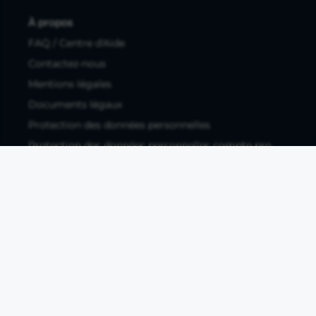
À propos
FAQ / Centre d'Aide
Contactez-nous
Mentions légales
Documents légaux
Protection des données personnelles
Protection des données personnelles compte pro
Paramétrer les cookies
Compte ouvert, sous réserve d'acceptation, auprès d'Okali,
filiale du groupe Crédit Agricole, établissement de monnaie
électronique enregistré à l'ACPR (REGAFI 17448,
www.regafi.fr), SAS au capital social de 5.660.962,00 €, 50 rue
La Boétie, 75008 Paris, RCS Paris 890 111 776. Propulse by CA
est une offre distribuée par Crédit Agricole SA, établissement
de crédit de droit français agréé par l'ACPR, SA au capital
social de 9 123 093 081,00 €, 12, place des Etats-Unis, 92127
Montrouge cedex. R.C.S Nanterre 784 608 416.