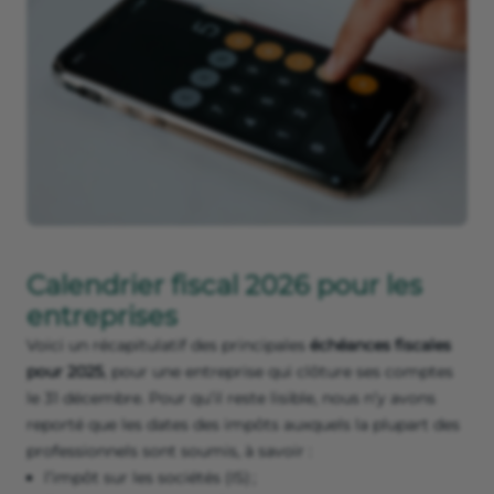
Calendrier fiscal 2026 pour les
entreprises
Voici un récapitulatif des principales
échéances fiscales
pour 2025
, pour une entreprise qui clôture ses comptes
le 31 décembre. Pour qu’il reste lisible, nous n’y avons
reporté que les dates des impôts auxquels la plupart des
professionnels sont soumis, à savoir :
l’impôt sur les sociétés (IS) ;