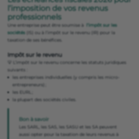
l’imposition de vos revenus
professionnels
Une entreprise peut être soumise à
l’impôt sur les
sociétés
(IS) ou à l’impôt sur le revenu (IR) pour la
taxation de ses bénéfices.
Impôt sur le revenu
💡 L’impôt sur le revenu concerne les statuts juridiques
suivants :
les entreprises individuelles (y compris les micro-
entrepreneurs) ;
les EURL ;
la plupart des sociétés civiles.
Bon à savoir
Les SARL, les SAS, les SASU et les SA peuvent
aussi opter pour la taxation de leurs revenus à