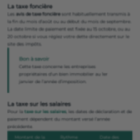
La taxe foncière
Les
avis de taxe foncière
sont habituellement transmis à
la fin du mois d’août ou au début du mois de septembre.
La date limite de paiement est fixée au 15 octobre, ou au
20 octobre si vous réglez votre dette directement sur le
site des impôts.
Bon à savoir
Cette taxe concerne les entreprises
propriétaires d’un bien immobilier au 1er
janvier de l’année d’imposition.
La taxe sur les salaires
Pour la
taxe sur les salaires
, les dates de déclaration et de
paiement dépendent du montant versé l’année
précédente.
Montant de la
Rythme
Date des