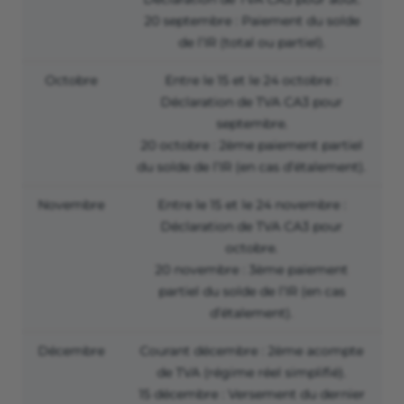
20 septembre : Paiement du solde
de l’IR (total ou partiel).
Octobre
Entre le 15 et le 24 octobre :
Déclaration de TVA CA3 pour
septembre.
20 octobre : 2
ème
paiement partiel
du solde de l’IR (en cas d’étalement).
Novembre
Entre le 15 et le 24 novembre :
Déclaration de TVA CA3 pour
octobre.
20 novembre : 3
ème
paiement
partiel du solde de l’IR (en cas
d’étalement).
Décembre
Courant décembre : 2
ème
acompte
de TVA (régime réel simplifié).
15 décembre : Versement du dernier