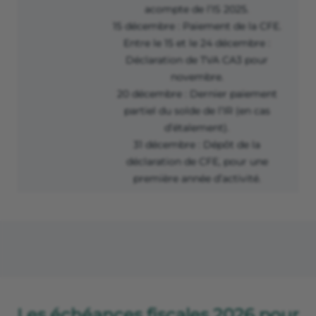
acompte de l’IS 2025.
15 décembre : Paiement de la CFE.
Entre le 15 et le 24 décembre :
Déclaration de TVA CA3 pour
novembre.
20 décembre : Dernier paiement
partiel du solde de l’IR (en cas
d’étalement).
31 décembre : Dépôt de la
déclaration de CFE, pour une
première année d’activité.
Les échéances fiscales 2026 pour