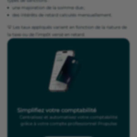
types de sanctions :
une majoration de la somme due ;
des intérêts de retard calculés mensuellement.
💡 Les taux appliqués varient en fonction de la nature de
la taxe ou de l’impôt versé en retard.
Simplifiez votre comptabilité
Centralisez et automatisez votre comptabilité
grâce à votre compte professionnel Propulse