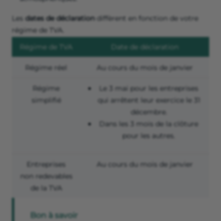
Les
dates de déclaration
diffèrent en fonction de votre
régime de TVA.
Régime de TVA
Date de déclaration
Régime réel
Au cours du mois de janvier
Régime
Le 3 mai pour les entreprises
simplifié
qui arrêtent leur exercice le 31
décembre.
Dans les 3 mois de la clôture
pour les autres.
Entreprises
Au cours du mois de janvier
non redevables
de la TVA
Bon à savoir