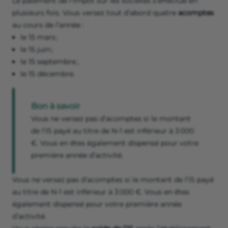
Le paiement de l’impôt sur les sociétés s’effectue en
plusieurs fois. Vous versez tout d’abord quatre
acomptes
au cours de l’année :
le 15 mars ;
le 15 juin ;
le 15 septembre ;
le 15 décembre.
Bon à savoir
Vous ne versez pas d’acomptes si le montant
de l’IS payé au titre de N-1 est inférieur à 3 000
€. Vous en êtes également dispensé pour votre
première année d’activité.
Vous ne versez pas d’acomptes si le montant de l’IS payé
au titre de N-1 est inférieur à 3 000 €. Vous en êtes
également dispensé pour votre première année
d’activité.