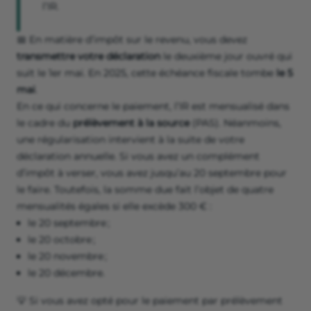
l’IR.
📅 En matière d’impôt sur le revenu, vous devez
transmettre votre déclaration
le deuxième jour ouvré qui
suit le 1er mai. En 2025, cette échéance fiscale tombe
le 5
mai
.
En ce qui concerne le paiement, l’IR est mensualisé dans
le cadre du
prélèvement à la source
(PAS). Néanmoins,
une régularisation intervient à la suite de votre
déclaration annuelle. Si vous avez un complément
d’impôt à verser, vous avez jusqu’au 20 septembre pour
le faire. Toutefois, la somme due fait l’objet de quatre
mensualités égales si elle excède 300 € :
le 20 septembre ;
le 20 octobre ;
le 20 novembre ;
le 20 décembre.
💡 Si vous avez opté pour le paiement par prélèvement