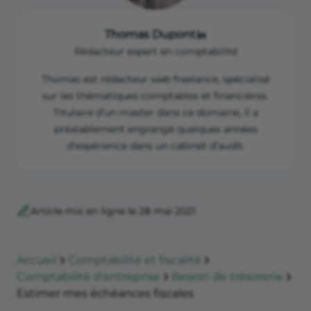
Thomas Dupont
Rédacteur expert en comptabilité
Thomas est rédacteur web freelance, spécialisé
sur les thématiques comptables et financières.
Titulaire d’un master dans ce domaine, il a
préalablement engrangé quelques années
d’expérience dans un cabinet d’audit.
Article mis en ligne le 28 mai 2021
Accueil
Comptabilité et fiscalité
Comptabilité d'entreprise
Besoin de trésorerie
Estimer mes échéances fiscales