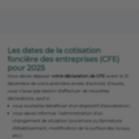
Les dates de la cotisation
foncière des entreprises (CFE)
pour 2025
Vous devez déposer
votre déclaration de CFE
avant le 31
décembre de votre première année d’activité. Ensuite,
vous n’avez pas besoin d’effectuer de nouvelles
déclarations, sauf si :
vous souhaitez bénéficier d’un dispositif d’exonération ;
vous devez informer l’administration d’un
changement de situation (ouverture ou fermeture
d’établissement, modification de la surface des locaux,
etc.).