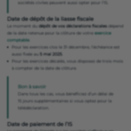
sociétés civiles peuvent aussi opter pour l’IS.
Date de dépôt de la liasse fiscale
Le moment du
dépôt de vos déclarations fiscales
dépend
de la date retenue pour la clôture de votre
exercice
comptable
.
Pour les exercices clos le 31 décembre, l’échéance est
aussi fixée au
5 mai 2025
.
Pour les exercices décalés, vous disposez de trois mois
à compter de la date de clôture.
Bon à savoir
Dans tous les cas, vous bénéficiez d’un délai de
15 jours supplémentaires si vous optez pour la
télédéclaration.
Date de paiement de l’IS