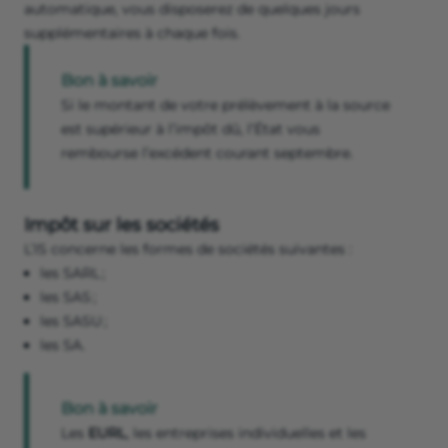
automatique, vous disposerez de quelques jours
supplémentaires à chaque fois.
Bon à savoir
Si le montant de votre prélèvement à la source
est supérieur à l’impôt dû, l’État vous
rembourse l’excédent courant septembre.
Impôt sur les sociétés
L’IS concerne les formes de sociétés suivantes :
les SARL ;
les SAS ;
les SASU ;
les SA.
Bon à savoir
Les
EURL
, les entreprises individuelles et les