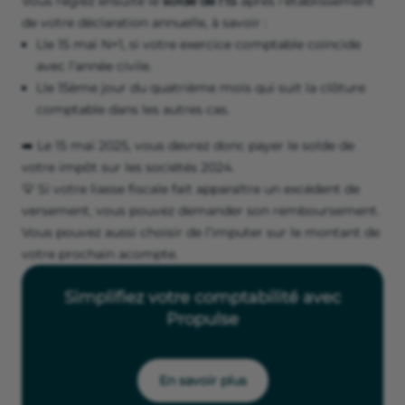
Vous réglez ensuite le
solde de l’IS
après l’établissement
de votre déclaration annuelle, à savoir :
Lle 15 mai N+1, si votre exercice comptable coïncide
avec l’année civile.
Lle 15ème jour du quatrième mois qui suit la clôture
comptable dans les autres cas.
➡️ Le 15 mai 2025, vous devrez donc payer le solde de
votre impôt sur les sociétés 2024.
💡 Si votre liasse fiscale fait apparaître un excédent de
versement, vous pouvez demander son remboursement.
Vous pouvez aussi choisir de l’imputer sur le montant de
votre prochain acompte.
Simplifiez votre comptabilité avec
Propulse
En savoir plus