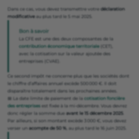
Dans ce cas, vous devez transmettre votre
déclaration
modificative
au plus tard le 5 mai 2025.
Bon à savoir
La CFE est une des deux composantes de la
contribution économique territoriale
(CET),
avec la cotisation sur la valeur ajoutée des
entreprises (CVAE).
Ce second impôt ne concerne plus que les sociétés dont
le chiffre d’affaires annuel excède 500 000 €. Il doit
disparaître totalement dans les prochaines années.
📅 La date limite de paiement de la
cotisation foncière
des entreprises
est fixée à la mi-décembre. Vous devrez
donc régler la somme due
avant le
15 décembre 2025
.
Par ailleurs, si son montant excède 3 000 €, vous devez
verser un
acompte
de 50 %
, au plus tard le 16 juin 2025.