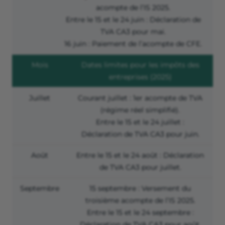
acompte de l’IS 2025.
Entre le 15 et le 24 juin : Déclaration de
TVA CA3 pour mai.
16 juin : Paiement de l’acompte de CFE.
Mois
Dates limites pour les impôts des
entreprises (2025)
Juillet
Courant juillet : 1
er
acompte de TVA
(régime réel simplifié).
Entre le 15 et le 24 juillet :
Déclaration de TVA CA3 pour juin.
Août
Entre le 15 et le 24 août : Déclaration
de TVA CA3 pour juillet.
Septembre
15 septembre : Versement du
troisième acompte de l’IS 2025.
Entre le 15 et le 24 septembre :
Déclaration de TVA CA3 pour août.