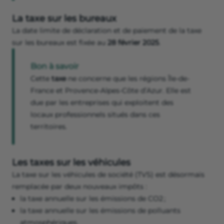
La taxe sur les bureaux
La date limite de déclaration et de paiement de la taxe
sur les bureaux est fixée au
28 février 2025
.
Bon à savoir
Cette
taxe
ne concerne que les régions Île-de-
France et Provence-Alpes-Côte d’Azur. Elle est
due par les entreprises qui exploitent des
locaux professionnels situés dans ces
territoires.
Les taxes sur les véhicules
La taxe sur les véhicules de société (TVS) est désormais
remplacée par deux nouveaux impôts :
la taxe annuelle sur les émissions de CO2 ;
la taxe annuelle sur les émissions de polluants
atmosphériques.