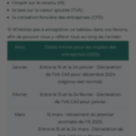
l’impôt sur le revenu (IR) ;
la taxe sur la valeur ajoutée (TVA) ;
la cotisation foncière des entreprises (CFE).
💡 N’hésitez pas à enregistrer ce tableau dans vos favoris,
afin de pouvoir vous y référer tout au long de l’année !
Mois
Dates limites pour les impôts des
entreprises (2025)
Janvier
Entre le 15 et le 24 janvier
:
Déclaration
de TVA CA3 pour décembre 2024
(régime réel normal).
Février
Entre le 15 et le 24 février
:
Déclaration
de TVA CA3 pour janvier.
Mars
15 mars : Versement du premier
acompte de l’IS 2025.
Entre le 15 et le 24 mars : Déclaration de