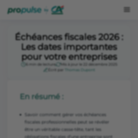
Échéances fiscales 2026 :
Les dates importantes
pour votre entreprises
6 min de lecture
Mis à jour le 22 décembre 2025
Écrit par
Thomas Dupont
En résumé :
Savoir comment gérer vos échéances
fiscales professionnelles peut se révéler
être un véritable casse-tête, tant les
obligations fiscales d’une entreprise sont