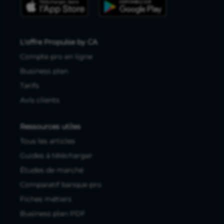
L'offre Propulse by CA
Compte pro en ligne
Business plan
Tarifs
Avis clients
Ressources utiles
Tous les articles
Guides à télécharger
Études de marché
Comparatif banque pro
Fiches métiers
Business plan PDF