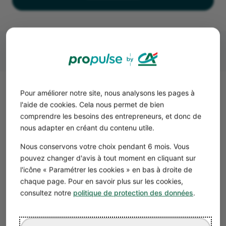
Pour améliorer notre site, nous analysons les pages à
Les échéances fiscales 2025 pour
l'aide de cookies. Cela nous permet de bien
la TVA
comprendre les besoins des entrepreneurs, et donc de
Pour beaucoup d’entreprises, la taxe sur la valeur ajoutée
nous adapter en créant du contenu utile.
(
la TVA
) est l’impôt le plus complexe à gérer. Vous
Nous conservons votre choix pendant 6 mois. Vous
collectez cette taxe sur chacune de vos ventes, puis vous
pouvez changer d'avis à tout moment en cliquant sur
devez la reverser à l’État, après déduction de la TVA
l'icône « Paramétrer les cookies » en bas à droite de
réglée sur vos achats. Vos échéances fiscales peuvent
chaque page. Pour en savoir plus sur les cookies,
ensuite être mensuelles, trimestrielles ou annuelles.
consultez notre
politique de protection des données
.
On distingue deux
régimes de TVA
principaux, avec des
dates de déclaration et de paiement spécifiques.