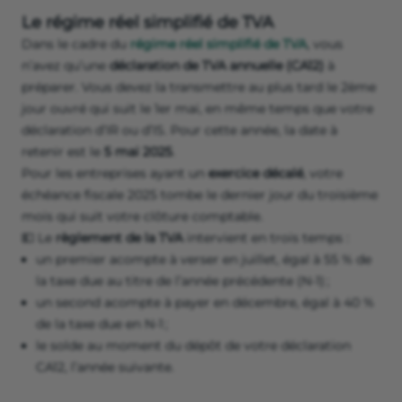
Le régime réel simplifié de TVA
Dans le cadre du
régime réel simplifié de TVA
, vous
n’avez qu’une
déclaration de TVA annuelle (CA12)
à
préparer. Vous devez la transmettre au plus tard le 2ème
jour ouvré qui suit le 1er mai, en même temps que votre
déclaration d’IR ou d’IS. Pour cette année, la date à
retenir est le
5 mai 2025
.
Pour les entreprises ayant un
exercice décalé
, votre
échéance fiscale 2025 tombe le dernier jour du troisième
mois qui suit votre clôture comptable.
💵 Le
règlement de la TVA
intervient en trois temps :
un premier acompte à verser en juillet, égal à 55 % de
la taxe due au titre de l’année précédente (N-1) ;
un second acompte à payer en décembre, égal à 40 %
de la taxe due en N-1 ;
le solde au moment du dépôt de votre déclaration
CA12, l’année suivante.