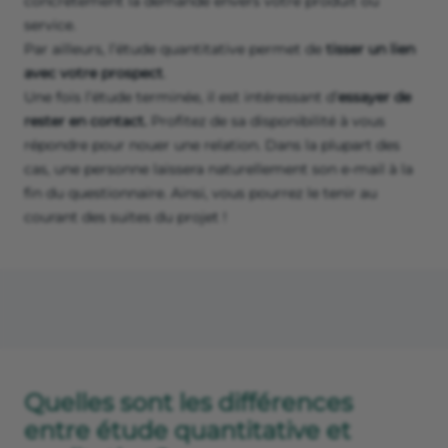
concrètement la demande envers votre produit ou
service.
Par ailleurs, l’étude quantitative permet de
tisser un lien
avec votre prospect
.
Une fois l’étude terminée, il est intéressant d’
essayer de
rester en contact.
Profitez de sa disponibilité à vous
répondre pour nouer une relation. Dans la plupart des
cas, une personne laissera naturellement son e-mail à la
fin du questionnaire. Ainsi, vous pourrez le tenir au
courant des suites du projet !
Quelles sont les différences
entre étude quantitative et