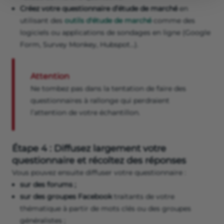
Créez votre questionnaire d’étude de marché
en
utilisant des
outils d'étude de marché
comme des
logiciels ou applications de sondages en ligne (Google
Form, Survey Monkey, Hubspot…).
Attention
Ne tombez pas dans la tentation de faire des
questionnaires à rallonge qui perdraient
l’attention de votre échantillon.
Étape 4 : Diffusez largement votre
questionnaire et récoltez des réponses
Vous pouvez ensuite diffuser votre questionnaire :
sur des forums ;
sur des groupes Facebook
traitants de votre
thématique à partir de mots clés ou des groupes
généralistes ;