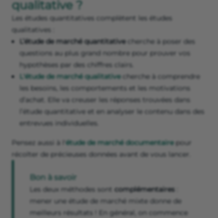
qualitative ?
Les études quantitatives complètent les études
qualitatives :
L’étude de marché quantitative
cherche à poser des
questions au plus grand nombre pour prouver vos
hypothèses par des chiffres clairs.
L'étude de marché qualitative
cherche à comprendre
les besoins, les comportements et les motivations
d’achat. Elle va creuser les réponses trouvées dans
l’étude quantitative et en analyser le contenu dans des
entrevues individuelles.
Pensez aussi à l'
étude de marché documentaire
pour
récolter de précieuses données avant de vous lancer.
Bon à savoir
Les deux méthodes sont
complémentaires
:
mener une étude de marché mixte donne de
meilleurs résultats ! En général, on commence