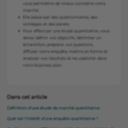
vous permettre de mieux connaître votre
marché.
Elle passe par des questionnaires, des
sondages et des panels.
Pour effectuer une étude quantitative, vous
devez définir vos objectifs, délimiter un
échantillon, préparer vos questions,
diffuser votre enquête, mettre en forme et
analyser vos résultats et les exploiter dans
votre business plan.
Dans cet article
Définition d’une étude de marché quantitative
Quel est l’intérêt d’une enquête quantitative ?