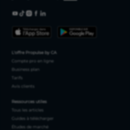
L'offre Propulse by CA
Compte pro en ligne
Business plan
Tarifs
Avis clients
Ressources utiles
Tous les articles
Guides à télécharger
Études de marché