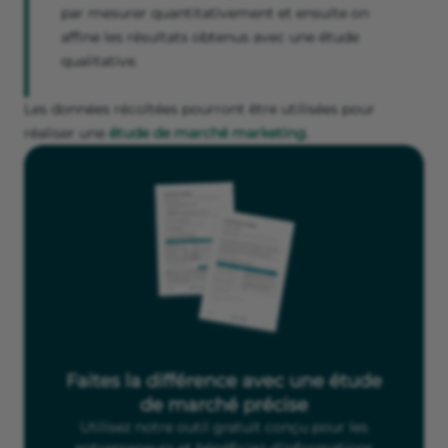
par mesurer quantitativement et ensuite on
affine les résultats obtenus avec une étude
qualitative.
Les données récoltées pourront être utilisées pour
réaliser une
étude de marché marketing
.
Faites la différence avec une étude
de marché précise
Utilisez notre outil gratuit conçu pour les