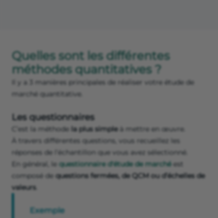
Quelles sont les différentes
méthodes quantitatives ?
Il y a 3 manières principales de réaliser votre étude de
marché quantitative.
Les questionnaires
C’est la méthode
la plus simple
à mettre en œuvre.
À travers différentes questions, vous recueillez les
réponses de l’échantillon que vous avez sélectionné.
En général, le
questionnaire d'étude de marché
est
composé de
questions fermées, de QCM ou d’échelles de
valeurs
.
Exemple