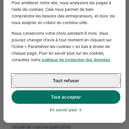
Pour améliorer notre site, nous analysons les pages à
prêt à dépenser, les articles qu'il achète
l'aide de cookies. Cela nous permet de bien
régulièrement, la fréquence d'achat, les
comprendre les besoins des entrepreneurs, et donc de
magasins où il achète…
nous adapter en créant du contenu utile.
Nous conservons votre choix pendant 6 mois. Vous
Étape 3 : Préparez votre questionnaire
pouvez changer d'avis à tout moment en cliquant sur
Pour obtenir des réponses de qualité, vous devez
l'icône « Paramétrer les cookies » en bas à droite de
travailler votre liste de questions en amont.
chaque page. Pour en savoir plus sur les cookies,
Voici quelques bonnes pratiques :
consultez notre
politique de protection des données
.
Arrêtez le nombre de questions proposées
sans en
faire trop.
Optez pour des questions fermées et des questions à
Tout refuser
choix multiples
. Dans cette partie de l'étude de
marché, les chiffres et les données concrètes vous
Tout accepter
intéressent le plus. Plus vous favorisez les réponses
fermées, plus il vous sera facile de dessiner des
En savoir plus
tendances et d'évaluer des pourcentages. Évitez au
maximum les questions ouvertes, plutôt réservées à
l'étude de marché qualitative.