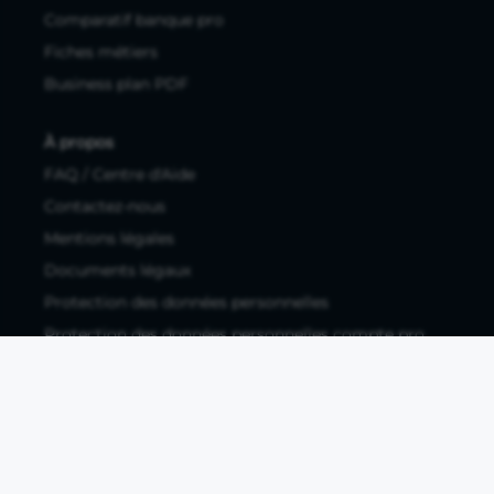
Comparatif banque pro
Fiches métiers
Business plan PDF
À propos
FAQ / Centre d'Aide
Contactez-nous
Mentions légales
Documents légaux
Protection des données personnelles
Protection des données personnelles compte pro
Paramétrer les cookies
Compte ouvert, sous réserve d'acceptation, auprès d'Okali,
filiale du groupe Crédit Agricole, établissement de monnaie
électronique enregistré à l'ACPR (REGAFI 17448,
www.regafi.fr), SAS au capital social de 5.660.962,00 €, 50 rue
La Boétie, 75008 Paris, RCS Paris 890 111 776. Propulse by CA
est une offre distribuée par Crédit Agricole SA, établissement