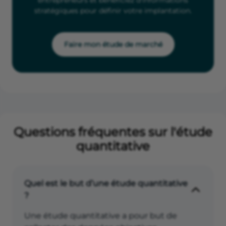
entrepreneurs et bénéficiez d'informations
stratégiques pour définir votre implantation.
Faire mon étude de marché
Questions fréquentes sur l'étude
quantitative
Quel est le but d’une étude quantitative
?
Une étude quantitative a pour but de