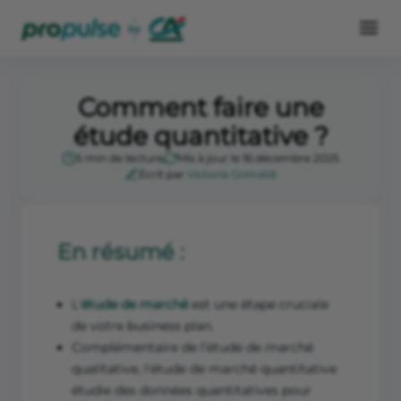
Comment faire une
étude quantitative ?
5 min de lecture
Mis à jour le 16 décembre 2025
Écrit par
Victoria Grimaldi
En résumé :
L'
étude de marché
est une étape cruciale
de votre business plan.
Complémentaire de l’étude de marché
qualitative, l'étude de marché quantitative
étudie des données quantitatives pour