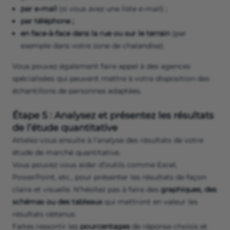
par e-mail
(si vous avez une liste e-mail) ;
par téléphone ;
en face-à-face dans la rue ou sur le terrain
(par
exemple dans votre zone de chalandise).
Vous pouvez également faire appel à des agences
spécialisées qui peuvent mettre à votre disposition des
échantillons de personnes adaptées.
Étape 5 : Analysez et présentez les résultats
de l’étude quantitative
Attelez-vous ensuite à l’analyse des résultats de votre
étude de marché quantitative.
Vous pouvez vous aider d’outils comme Excel,
PowerPoint, etc., pour présenter les résultats de façon
claire et visuelle. N’hésitez pas à faire des
graphiques, des
schémas ou des tableaux
qui mettront en valeur les
résultats obtenus.
Faites ressortir les
pourcentages
de réponse choisis et