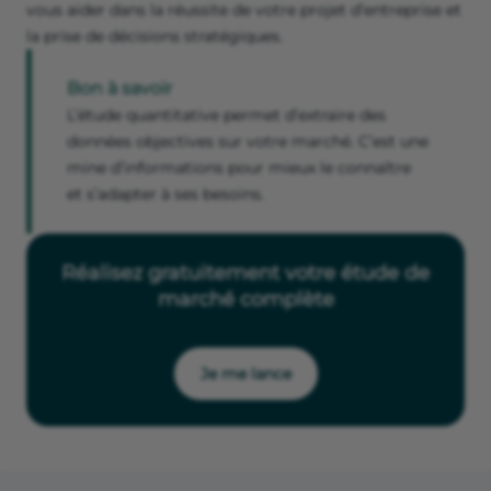
vous aider dans la réussite de votre projet d’entreprise et
la prise de décisions stratégiques.
Bon à savoir
L’étude quantitative permet d’extraire des
données objectives sur votre marché. C’est une
mine d’informations pour mieux le connaître
et s’adapter à ses besoins.
Réalisez gratuitement votre étude de
marché complète
Je me lance