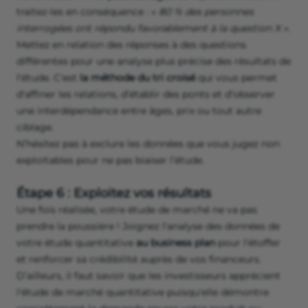
traitez-les en conséquence : «
80 % des personnes
interrogées ont répondu favorablement à la question X ».
Mettez en relation des réponses à des questions
différentes pour une analyse plus précise des résultats de
l'étude. C'est
la méthode du tri croisé
qui vous permet
d'affiner les relations, d’établir des ponts et d’observer
une interdépendance entre âges, prix ou tout autre
ciblage.
N’hésitez pas à exclure les données que vous jugez non
exploitables pour ne pas biaiser l’étude.
Étape 6 : Exploitez vos résultats
Une fois réalisée, votre étude de marché ne va pas
prendre la poussière ! Joignez l'analyse des données de
votre étude quantitative
au business plan
pour l'étoffer
et renforcer sa crédibilité auprès de vos financeurs.
D’ailleurs, il faut savoir que les investisseurs apprécient
l'étude de marché quantitative puisqu'elle démontre