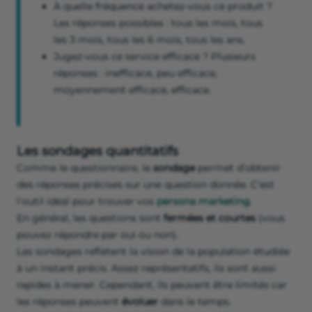
À quelle fréquence achetez-vous ce produit ?
Les réponses possibles : tous les mois, tous
les 3 mois, tous les 6 mois, tous les ans.
Jugez-vous ce service efficace ? Plusieurs
réponses : inefficace, peu efficace,
moyennement efficace, efficace.
Les sondages quantitatifs
Comme le questionnaire, le
sondage
permet d’obtenir
des réponses précises sur une question donnée. C'est
l'outil idéal pour trouver vos
persona marketing
.
En général, les questions sont
fermées et courtes
(vous
pouvez répondre par oui ou non).
Les sondages reflètent la vision de la population étudiée
à un instant précis. Assez représentatifs, ils sont aussi
rapides à mener. Cependant, ils peuvent être limités car
les réponses peuvent
évoluer
dans le temps.