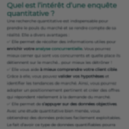
Quel est l’intérêt d’une enquête
quantitative ?
Une recherche quantitative est indispensable pour
prendre le pouls du marché et se rendre compte de sa
réalité. Elle a divers avantages :
✅ Elle permet de récolter des informations utiles pour
enrichir votre
analyse concurrentielle
.
Vous pourrez
mieux cerner qui sont vos concurrents et quelle place ils
détiennent sur le marché… pour mieux les détrôner !
✅ Elle vous aide
à mieux comprendre votre client cible
.
Grâce à elle, vous pouvez
valider vos hypothèses
et
identifier les tendances de marché. Ainsi, vous pourrez
adopter un positionnement pertinent et créer des offres
qui répondent réellement à la demande du marché.
✅ Elle permet de
s’appuyer sur des données objectives
.
Avec une étude quantitative bien menée, vous
obtiendrez des données précises facilement exploitables.
Le fait d’avoir ce type de données quantifiables pourra