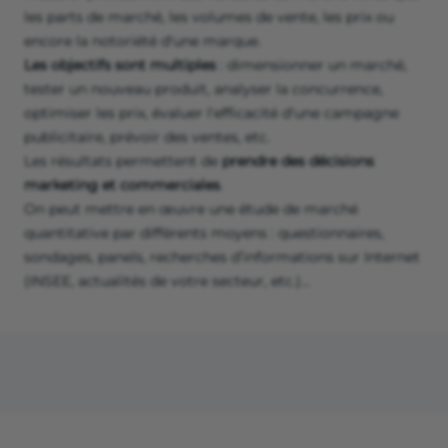
les parts de marché, les volumes de vente, les prix ou
encore la notoriété d'une marque.
Les objectifs sont multiples
: dimensionner un marché,
tester un nouveau produit, analyser la concurrence,
optimiser les prix, évaluer l'efficacité d'une campagne
publicitaire, prévoir des ventes, etc.
Les résultats permettent de
prendre des décisions
marketing et commerciales
.
On peut mettre en œuvre une étude de marché
quantitative par différents moyens : questionnaires,
sondages, panels, recherches d’informations sur Internet
(INSEE, actualités de votre secteur, etc.)…