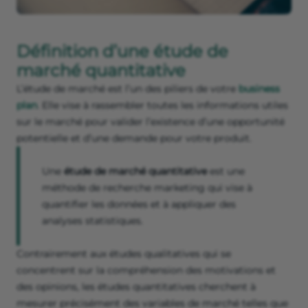
Définition d’une étude de
marché quantitative
L’étude de marché est l’un des piliers de votre
business
plan
. Elle vise à rassembler toutes les informations utiles
sur le marché pour valider l’existence d’une opportunité
potentielle et d’une demande pour votre produit.
Une
étude de marché quantitative
est une
méthode de recherche marketing qui vise à
quantifier les données et à appliquer des
analyses statistiques.
Contrairement aux études qualitatives qui se
concentrent sur la compréhension des motivations et
des opinions, les études quantitatives cherchent à
mesurer précisément des variables de marché telles que