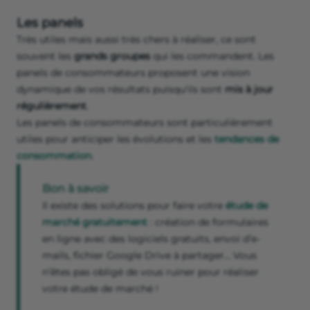
Les panels
Très utiles mais aussi très chers à réaliser, ce sont
souvent les
grands groupes
qui les commandent. Les
panels de consommateurs proposent une vision
dynamique de vos résultats puisqu'ils sont
mis à jour
régulièrement
.
Les panels de consommateurs sont particulièrement
utiles pour anticiper les évolutions et les
tendances de
consommation
.
Bon à savoir
Il existe des solutions pour faire votre
étude de
marché gratuitement
: création de formulaires
en ligne avec des logiciels gratuits, envoi d’e-
mails, fichier Google Drive à partager… Vous
n’êtes pas obligé de vous ruiner pour réaliser
votre étude de marché !