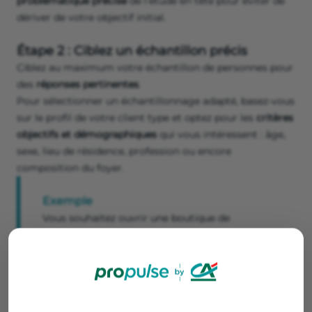
problématique précise
de l’étude en tête pour éviter de
dériver de votre objectif initial.
Étape 2 : Ciblez un échantillon précis
Ciblez au maximum votre échantillon de personnes pour
des
réponses pertinentes
.
Pour sélectionner un échantillonnage adapté, basez-vous
sur le profil de votre client type et optez pour les
critères
objectifs et démographiques
qui vous intéressent : âge,
sexe, lieu de résidence, profession ou encore
composition du foyer.
Exemple
Vous souhaitez ouvrir une boutique de
vêtements de sport pour la montagne.
Il faut donc cibler des personnes plutôt aisées,
qui aiment le ski et se rendent régulièrement à
la montagne.
Sondez votre échantillon sur le budget qu'il est