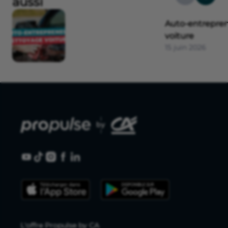
aussi
Auto-entrepre
voiture
15 juin 2026
L'offre Propulse by CA