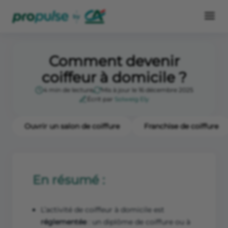
Comment devenir
coiffeur à domicile ?
4 min de lecture
Mis à jour le 16 décembre 2025
Écrit par
Solweig Ely
Ouvrir un salon de coiffure
Franchise de coiffure
En résumé :
L’activité de coiffeur à domicile est
réglementée
: un diplôme de coiffure ou à