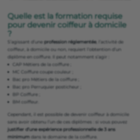
Quelle est la formation requise
pour devenir coiffeur à domicile
?
S’agissant d’une
profession réglementée
, l’activité de
coiffeur, à domicile ou non, requiert l’obtention d’un
diplôme en coiffure. Il peut notamment s’agir :
CAP Métiers de la coiffure ;
MC Coiffure coupe couleur ;
Bac pro Métiers de la coiffure ;
Bac pro Perruquier posticheur ;
BP Coiffure ;
BM coiffeur.
Cependant, il est possible de devenir coiffeur à domicile
sans avoir obtenu l’un de ces diplômes : si vous pouvez
justifier d’une expérience professionnelle de 3 ans
minimum
dans le domaine de la coiffure.