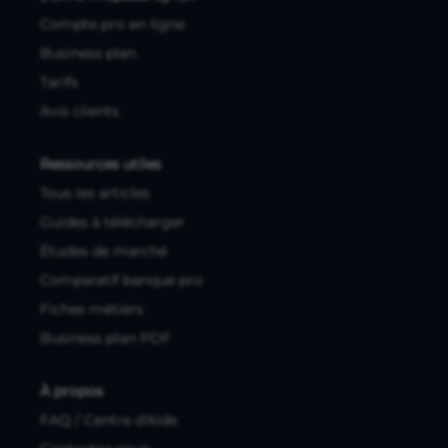
Compte pro en ligne
Business plan
Tarifs
Avis clients
Ressources utiles
Tous les articles
Guides à télécharger
Études de marché
Comparatif banque pro
Fiches métiers
Business plan PDF
À propos
FAQ / Centre d'Aide