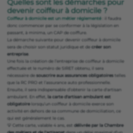
Quelles sont les démarches pour
devenir coiffeur à domicile ?
Coiffeur à domicile est un métier réglementé
: il faudra
donc commencer par se conformer à la législation en
passant, à minima, un CAP de coiffure.
La démarche suivante pour devenir coiffeur à domicile
sera de choisir son statut juridique et de
créer son
entreprise
.
Une fois la création de l’entreprise de coiffeur à domicile
effectuée et le numéro de SIRET obtenu, il sera
nécessaire de
souscrire aux assurances obligatoires
telles
que la RC PRO et l’assurance auto professionnelle.
Ensuite, il sera indispensable d’obtenir la carte d'artisan
ambulant. En effet,
la carte d'artisan ambulant est
obligatoire
lorsqu’un coiffeur à domicile exerce son
activité en dehors de sa commune de domiciliation, ce
qui est généralement le cas.
💡 Cette carte, valable 4 ans, est
délivrée par la Chambre
des métiers et de l'artisanat
dans un délai maximal d’un