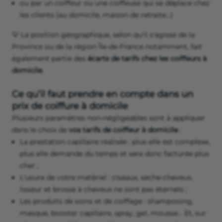
ou par un coiffeur ou une coiffeuse qui se déplace chez
les clients (au domicile, maison de retraite…)
💡 La position géographique, selon qu'il s'agisse de la
Province ou de la région Île-de-France notamment, fait
également partie des
écarts de tarifs chez les coiffeurs à
domicile
.
Ce qu’il faut prendre en compte dans un
prix de coiffure à domicile
Plusieurs paramètres non-négligeables sont à appliquer
dans le choix de
vos tarifs de coiffeur à domicile
:
La prestation capillaire réalisée : plus elle est complexe,
plus elle demande du temps et sera donc facturée plus
cher ;
L'usure de votre matériel : ciseaux, sèche-cheveux,
lisseur et brosse à cheveux ne sont pas éternels ;
Les produits de soins et de coiffage : shampooing,
masque, booster capillaire, spray, gel, mousse… Et, sur