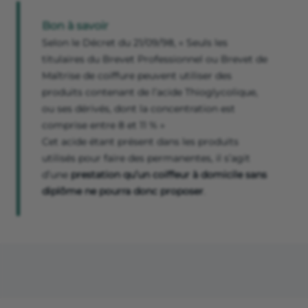
Bon à savoir
Selon le Décret du 21/09/98, « Seuls les
titulaires du Brevet Professionnel ou Brevet de
Maîtrise de coiffure peuvent utiliser des
produits contenant de l’acide Thioglycolique,
ou ses dérivés, dont la concentration est
comprise entre 8 et 11 % »
Cet acide étant présent dans les produits
utilisés pour faire des permanentes, il s’agit
d’une
prestation qu’un coiffeur à domicile sans
diplôme ne pourra donc proposer
.