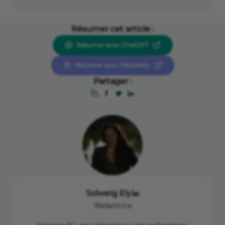
Pour devenir coiffeur à domicile, il est
obligatoire de détenir
un diplôme de
Résumer cet article :
coiffure
(CAP ou BTS par exemple).
Résumer avec ChatGPT
Cependant,
une expérience professionnelle
Résumer avec Perplexity
de 3 ans minimum
sur le territoire de
l’Union européenne (UE) ou de l’Espace
Partager :
économique européen (EEE) peut
permettre d’exercer le métier de coiffeur à
domicile.
Solweig Ely
Rédactrice