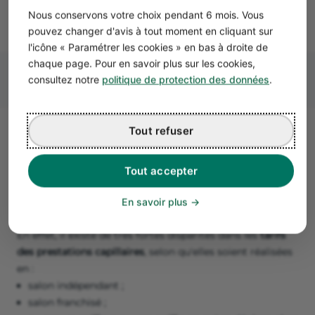
Nous conservons votre choix pendant 6 mois. Vous
pouvez changer d'avis à tout moment en cliquant sur
l'icône « Paramétrer les cookies » en bas à droite de
chaque page. Pour en savoir plus sur les cookies,
consultez notre
politique de protection des données
.
Tout refuser
Comment fixer ses prix en
coiffure à domicile ?
Tout accepter
Parmi les points de vigilance de la coiffure, fixer ses prix
en tant que coiffeur à domicile est particulièrement
En savoir plus
important.
En effet, il existe de très fortes disparités dans les
tarifs
des prestations capillaires
, selon qu'elles soient réalisées
en :
salon indépendant ;
salon franchisé ;