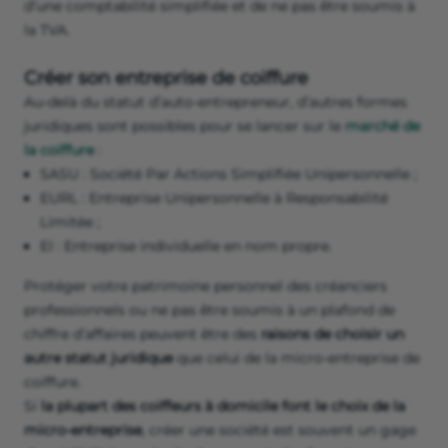
d’une comptabilité simplifiée et de ne pas être soumis à
la TVA.
Créer son entreprise de coiffure
Au-delà du statut d’auto-entrepreneur, d’autres formes
juridiques sont possibles pour se lancer sur le
marché de
la coiffure
:
SASU : Société Par Actions Simplifiée Unipersonnelle ;
EURL : Entreprise Unipersonnelle à Responsabilité
Limitée ;
EI : Entreprise individuelle en nom propre.
Protéger votre patrimoine personnel des créanciers
professionnels ou ne pas être soumis à un plafond de
chiffre d’affaires peuvent être des
raisons de choisir un
autre statut juridique
que celui de la micro-entreprise de
coiffure.
Si
la plupart des coiffeurs à domicile font le choix de la
micro-entreprise
, créer une société est souvent un gage