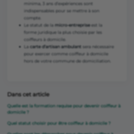
minima, 3 ans d’expériences sont
indispensables pour se mettre à son
compte.
Le statut de la
micro-entreprise
est la
forme juridique la plus choisie par les
coiffeurs à domicile.
La
carte d’artisan ambulant
sera nécessaire
pour exercer comme coiffeur à domicile
hors de votre commune de domiciliation.
Dans cet article
Quelle est la formation requise pour devenir coiffeur à
domicile ?
Quel statut choisir pour être coiffeur à domicile ?