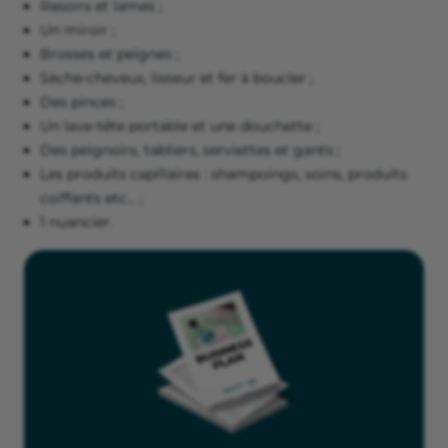
Rasoirs et lames ;
Un miroir ;
Brosses et peignes ;
Sèche-cheveux, lisseur et fer à boucler ;
Des pinces ;
Un lave-tête portable et une douchette ;
Des peignoirs, tabliers, serviettes et gants ;
Les produits capillaires : shampoings, soins, produits
coiffants etc… ;
1 nuancier.