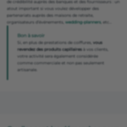
de crédibilité auprès des banques et des fournisseurs : un
atout important si vous voulez développer des
partenariats auprès des maisons de retraite,
organisateurs d’événements,
wedding-planners
, etc…
Bon à savoir
Si, en plus de prestations de coiffures,
vous
revendez des produits capillaires
à vos clients,
votre activité sera également considérée
comme commerciale et non pas seulement
artisanale.