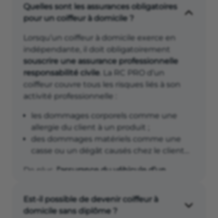
Quelles sont les assurances obligatoires
pour un coiffeur à domicile ?
Lorsqu’un coiffeur à domicile exerce en
indépendante, il doit obligatoirement
souscrire une assurance professionnelle
responsabilité civile
. La RC PRO d’un
coiffeur couvre tous les risques liés à son
activité professionnelle :
les dommages corporels comme une
allergie du client à un produit ;
des dommages matériels comme une
casse ou un dégât causés chez le client…
De plus,
l’assurance du véhicule d’un
coiffeur à domicile
doit également couvrir
tous ses déplacements professionnels.
Est-il possible de devenir coiffeur à
domicile sans diplôme ?