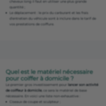
cheveux long il faut en utiliser une plus grande
quantité ;
Le déplacement : le prix du carburant et les frais
d'entretien du véhicule sont à inclure dans le tarif de
vos prestations de coiffure.
Quel est le matériel nécessaire
pour coiffer à domicile ?
Le premier gros investissement pour
lancer son activité
de coiffeur à domicile
, ce sera le matériel de base
nécessaire. En voici une liste non-exhaustive :
Ciseaux de coupe et sculpteur ;