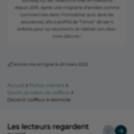
Solweig Ely est rédactrice web en freelance
depuis 2015. Après une vingtaine d’années comme
commerciale dans l’immobilier puis dans les
assurances, elle a profité de "l’envol" de ses 4
enfants pour se reconvertir et réaliser son rêve :
vivre d’écrire !
Article mis en ligne le 20 mars 2023
Accueil
Fiches métiers
Ouvrir un salon de coiffure
Devenir coiffeur à domicile
Les lecteurs regardent