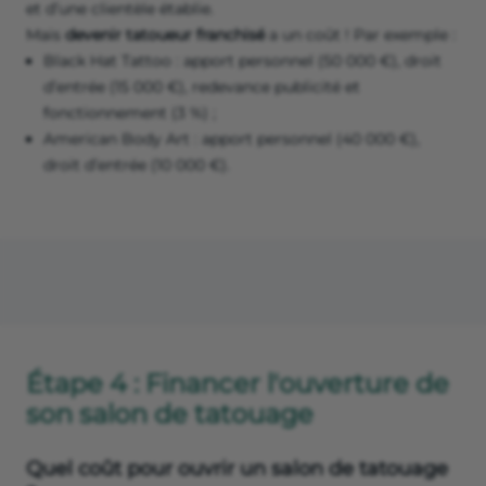
et d’une clientèle établie.
Mais
devenir tatoueur franchisé
a un coût ! Par exemple :
Black Hat Tattoo : apport personnel (50 000 €), droit
d’entrée (15 000 €), redevance publicité et
fonctionnement (3 %) ;
American Body Art : apport personnel (40 000 €),
droit d’entrée (10 000 €).
Étape 4 : Financer l'ouverture de
son salon de tatouage
Quel coût pour ouvrir un salon de tatouage