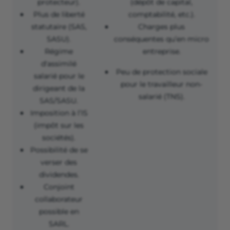
protecteur).
(dépôt de capital,
Plus de liberté
comptabilité, etc.).
statutaire (SAS,
Charges plus
SASU).
conséquentes qu’en micro
Régime
entreprise.
d'
assimilé
Peu de protection sociale
salarié
pour le
pour le
travailleur non-
dirigeant de la
salarié
(TNS).
SAS/SASU.
Imposition à l’IS
(impôt sur les
sociétés).
Possibilité de se
verser des
dividendes.
Conjoint
collaborateur
possible en
SARL.