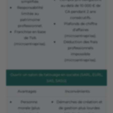
simplifiée.
au-delà de 10 000 € de
Responsabilité
CA pendant 2 ans
limitée au
consécutifs.
patrimoine
Plafonds de chiffre
professionnel.
d’affaires
Franchise en base
(microentreprise).
de TVA
Déduction des frais
(microentreprise).
professionnels
impossible
(microentreprise).
Ouvrir un salon de tatouage en société (SARL, EURL,
SAS, SASU)
Avantages
Inconvénients
Personne
Démarches de création et
morale (plus
de gestion plus lourdes