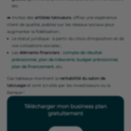
etc.
➡️ Invitez des
artistes tatoueurs
, offrez une expérience
client de qualité, publiez sur les réseaux sociaux pour
augmenter la fidélisation ;
Le statut juridique : à partir du choix d’imposition et de
vos cotisations sociales ;
Les
éléments financiers
:
compte de résultat
prévisionnel
,
plan de trésorerie
,
budget prévisionnel
,
plan de financement
, etc.
Ces tableaux montrent la
rentabilité du salon de
tatouage
et sont scrutés par les investisseurs ou la
banque !
Télécharger mon business plan
gratuitement