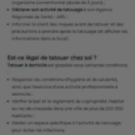
organisme conventionné (durée de 3 jours) ;
Déclarer son activité de tatouage
à son Agence
Régionale de Santé - ARS ;
Informer le client des risques avant de tatouer et des
précautions à prendre après le tatouage (et afficher les
informations dans le local).
Est-ce légal de tatouer chez soi ?
Tatouer à domicile
est possible sous certaines conditions
:
Respecter les conditions d’hygiène et de salubrité,
ainsi que l'exercice d’une activité professionnelle à
domicile ;
Vérifier le bail et le règlement de copropriété. Habiter
au rez-de-chaussée dans une ville de plus de 200 000
habitants ;
Dédier un espace spécifique à l’activité de tatouage,
pour éviter les infections.