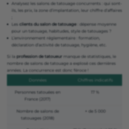
Analysez les salons de tatouage concurrents : qui sont-
ils, les prix, la zone d’implantation, leur chiffre d’affaires
;
Les
clients du salon de tatouage
: dépense moyenne
pour un tatouage, habitudes, style de tatouages ?
L’environnement réglementaire : formation,
déclaration d’activité de tatouage, hygiène, etc.
Si la
profession de tatoueur
manque de statistiques, le
nombre de salons de tatouage a explosé ces dernières
années. La concurrence est donc féroce !
Données
Chiffres indicatifs
Personnes tatouées en
17 %
France (2017)
Nombre de salons de
+ de 5 000
tatouages (2018)