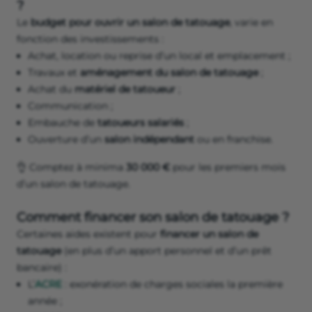
?
Le
budget pour ouvrir un salon de tatouage
, varie en
fonction des investissements :
Achat, location ou reprise d’un local et emplacement ;
Travaux et
aménagement du salon de tatouage
;
Achat du
matériel de tatoueur
;
Communication ;
Embauche de
tatoueurs salariés
;
Ouverture d’un
salon indépendant
ou en franchise.
👌 Comptez à minima
30 000 €
pour les premiers mois
d’un salon de tatouage.
Comment financer son salon de tatouage ?
Certaines aides existent pour
financer un salon de
tatouage
(en plus d’un apport personnel et d’un prêt
bancaire) :
L’
ACRE
: exonération de charges sociales la première
année ;