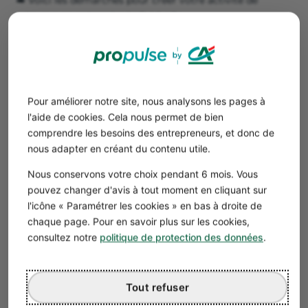
tatoueur en entreprise individuelle :
Immatriculer votre micro entreprise avec toutes les
pièces justificatives : identité, domicile, bail d’un local
commercial ;
Ouvrir un
compte professionnel en ligne
(pas
obligatoire, mais fortement conseillé).
Pour améliorer notre site, nous analysons les pages à
l'aide de cookies. Cela nous permet de bien
➡️ Pour ouvrir un
salon de tattoo en société
:
comprendre les besoins des entrepreneurs, et donc de
Choisir le statut juridique et la
raison sociale
;
nous adapter en créant du contenu utile.
Rédiger les
statuts de la société
: en ligne, vous-même
Nous conservons votre choix pendant 6 mois. Vous
ou avec un avocat ;
pouvez changer d'avis à tout moment en cliquant sur
Déposer votre
capital social
sur un
compte
l'icône « Paramétrer les cookies » en bas à droite de
professionnel
en ligne ;
chaque page. Pour en savoir plus sur les cookies,
Déclarer les
bénéficiaires effectifs
(DBE) ;
consultez notre
politique de protection des données
.
Publier un avis de constitution au Journal d’annonces
légales (JAL) ;
Immatriculer la société sur le
guichet unique
;
Tout refuser
Obtenir les registres obligatoires (comptable, registre
unique, etc.).