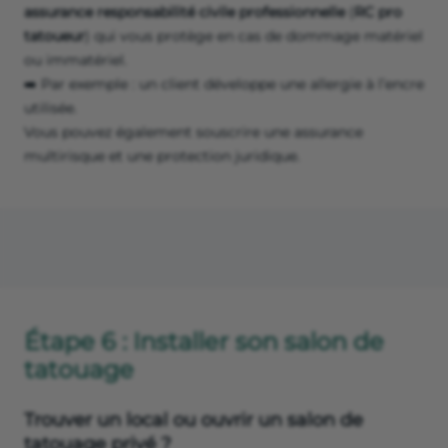
assurance responsabilité civile professionnelle
(
RC pro
tatoueur
) qui vous protège en cas de dommage matériel
ou immatériel.
➡️ Par exemple : un client développe une allergie à l’encre
utilisée.
Vous pouvez également souscrire une assurance
multirisque et une protection juridique.
Étape 6 : Installer son salon de
tatouage
Trouver un local ou ouvrir un salon de
tatouage privé ?