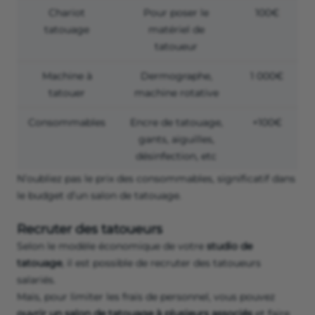
Chariot
Pour poser le
100€
tatouage
matériel de
tatoueur
Machine à
Dermographe,
1 000€
tatouer
machine rotative
Consommables
Encre de tatouage,
+100€
gants, aiguilles,
désinfection, etc
N’oubliez pas le prix des consommables, significatif dans
le budget d’un salon de tatouage.
Recruter des tatoueurs
Selon le modèle économique de votre
studio de
tatouage
, il est possible de recruter des tatoueurs
salariés.
Mais, pour limiter les frais de personnel, vous pouvez
ouvrir un salon de tatouage à plusieurs associés
et faire