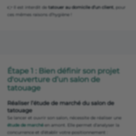
👉 Il est interdit de
tatouer au domicile d’un client
, pour
ces mêmes raisons d’hygiène !
Étape 1 : Bien définir son projet
d'ouverture d’un salon de
tatouage
Réaliser l’étude de marché du salon de
tatouage
Se lancer et ouvrir son salon, nécessite de réaliser une
étude de marché
en amont. Elle permet d’analyser la
concurrence et d’établir votre positionnement :