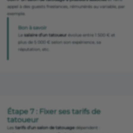
appel à des guests freelances, rémunérés au variable, par
exemple.
Bon à savoir
Le
salaire d’un tatoueur
évolue entre 1 500 € et
plus de 5 000 € selon son expérience, sa
réputation, etc.
Étape 7 : Fixer ses tarifs de
tatoueur
Les
tarifs d’un salon de tatouage
dépendent :