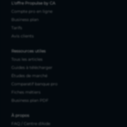
L'offre Propulse by CA
Compte pro en ligne
Business plan
Tarifs
Avis clients
Ressources utiles
Tous les articles
Guides à télécharger
Études de marché
Comparatif banque pro
Fiches métiers
Business plan PDF
À propos
FAQ / Centre d'Aide