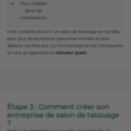
Plus crédible
pour les
investisseurs.
Il est conseillé d’ouvrir un salon de tatouage en société,
pour plus de protection (personne morale) et pour
déduire vos frais pro. La microentreprise est intéressante
en tant qu’apprentis ou
tatoueur guest
.
Étape 3 : Comment créer son
entreprise de salon de tatouage
?
➡️ Voici les démarches pour créer votre activité de