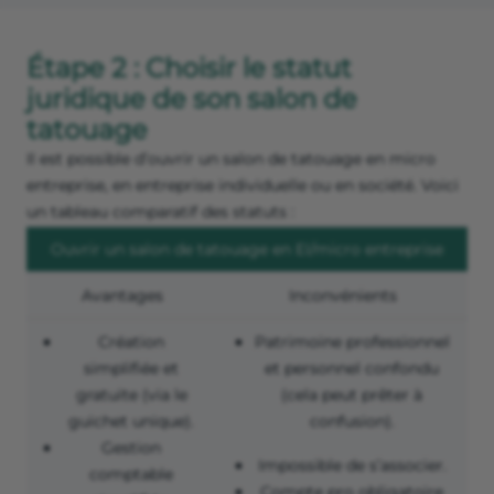
Étape 2 : Choisir le statut
juridique de son salon de
tatouage
Il est possible d’ouvrir un salon de tatouage en micro
entreprise, en entreprise individuelle ou en société. Voici
un tableau comparatif des statuts :
Ouvrir un salon de tatouage en EI/micro entreprise
Avantages
Inconvénients
Création
Patrimoine professionnel
simplifiée et
et personnel confondu
gratuite (via le
(cela peut prêter à
guichet unique).
confusion).
Gestion
Impossible de s’associer.
comptable
Compte pro obligatoire