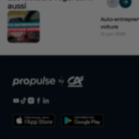
aussi
Auto-entrepre
voiture
15 juin 2026