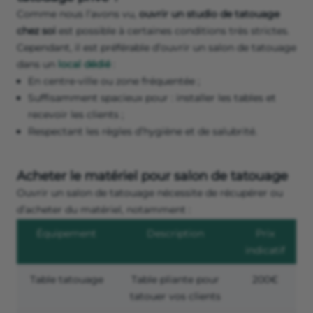
Comme nous l’avons vu,
ouvrir un studio de tatouage
chez soi
est possible à certaines conditions très strictes.
Cependant, il est préférable d’ouvrir un salon de tatouage
dans un
local dédié
:
En centre-ville ou zone fréquentée ;
Suffisamment spacieux pour : installer les tables et
recevoir les clients ;
Respectant les règles d’hygiène et de salubrité.
Acheter le matériel pour salon de tatouage
Ouvrir un salon de tatouage nécessite de récupérer ou
d’acheter du matériel, notamment :
Équipement
Description
Prix
indicatif
Table tatouage
Table pliante pour
200€
tatouer vos clients