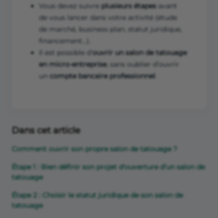
Vous devez suivre
plusieurs étapes
avant
de vous lancer dans votre activité (étude
de marché, business plan, statut juridique,
financement…).
Il est possible d’
ouvrir un salon de tatouage
en micro-entreprise
, sans oublier d’ouvrir
un
compte bancaire professionnel
.
Dans cet article
Comment ouvrir son propre salon de tatouage ?
Étape 1 : Bien définir son projet d'ouverture d’un salon de
tatouage
Étape 2 : Choisir le statut juridique de son salon de
tatouage