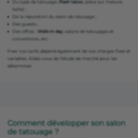
Du type de tatouage (
flash tatoo
, pièce sur mesure,
taille) ;
De la réputation du salon de tatouage ;
Des guests ;
Des offres :
Walk-in day
, salons de tatouages et
conventions, etc.
Fixer vos tarifs dépend également de vos charges fixes et
variables. Aidez-vous de l’étude de marché pour les
déterminer.
Comment développer son salon
de tatouage ?