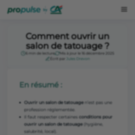
Comment ouvrir un
salon de tatouage ?
6 min de lecture
Mis à jour le 16 décembre 2025
Écrit par
Jules Drevon
En résumé :
Ouvrir un salon de tatouage
n’est pas une
profession réglementée.
Il faut respecter certaines
conditions pour
ouvrir un salon de tatouage
(hygiène,
salubrité, local).