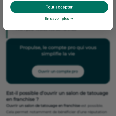
Tout accepter
Bon à savoir
En savoir plus
Rendez-vous sur le site du
guichet unique
de
l’INPI pour toutes vos démarches.
Propulse, le compte pro qui vous
simplifie la vie
Ouvrir un compte pro
Est-il possible d’ouvrir un salon de tatouage
en franchise ?
Ouvrir un salon de tatouage en franchise
est possible.
Cela permet notamment de bénéficier d’une réputation