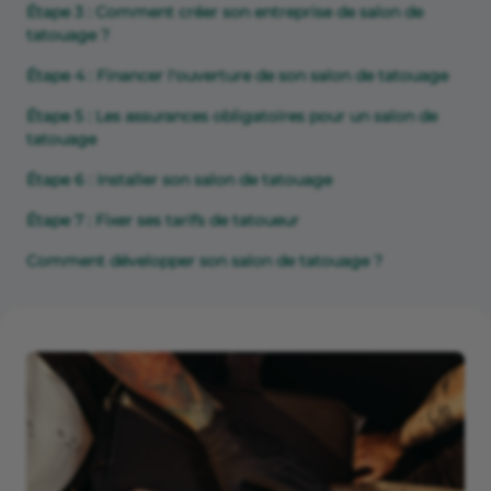
Étape 3 : Comment créer son entreprise de salon de
tatouage ?
Étape 4 : Financer l'ouverture de son salon de tatouage
Étape 5 : Les assurances obligatoires pour un salon de
tatouage
Étape 6 : Installer son salon de tatouage
Étape 7 : Fixer ses tarifs de tatoueur
Comment développer son salon de tatouage ?