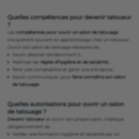
Quelles compétences pour devenir tatoueur
?
Les
compétences pour ouvrir un salon de tatouage
s'acquièrent souvent en apprentissage chez un tatoueur.
Ouvrir son salon de tatouage nécessite de :
Savoir dessiner (évidemment !) ;
Maîtriser les
règles d’hygiène et de salubrité
;
Tenir une comptabilité et gérer une entreprise ;
Savoir communiquer, pour
faire connaître son salon
de tatouage
.
Quelles autorisations pour ouvrir un salon
de tatouage ?
Devenir tatoueur
et ouvrir son propre salon, implique
obligatoirement de :
Valider une formation hygiène et salubrité par un