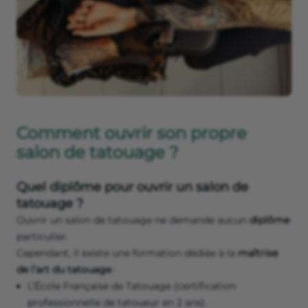
Comment ouvrir son propre
salon de tatouage ?
Quel diplôme pour ouvrir un salon de
tatouage ?
Ouvrir un salon de tatouage ne demande aucun
diplôme
particulier.
Cependant, il existe une formation dédiée à la
maîtrise
de l’art du tatouage
:
L’École Française de Tatouage (certification
professionnelle de tatoueur en 2 ans).