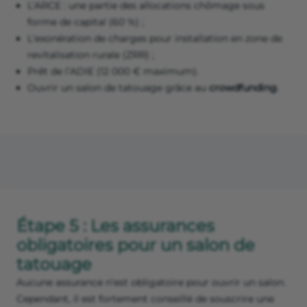
L’ARCE : une partie des allocations chômage sous
forme de capital (60 %) ;
L'exonération de charges pour installation en zone de
revitalisation rurale (ZRR) ;
Prêt de l’ADIE (12 000 € maximum).
Ouvrir un salon de tatouage grâce au
crowdfunding
.
Étape 5 : Les assurances
obligatoires pour un salon de
tatouage
Aucune assurance n’est obligatoire pour ouvrir un salon.
Cependant, il est fortement conseillé de souscrire une