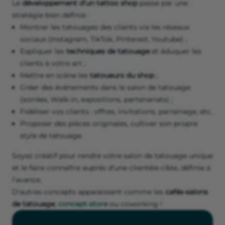
Le
développement d’un tattoo shop
passe par une
stratégie bien définie :
Montrer les tatouages des clients via les réseaux
sociaux (Instagram, TikTok, Pinterest, Youtube) ;
Expliquer les
techniques de tatouage
et éduquer les
clients à votre art ;
Mettre en scène les
tatoueurs du shop
;
Créer des événements dans le salon de tatouage
(soirées, Walk-in, expositions, partenariats) ;
Fidéliser vos clients : offres, invitations, parrainage, etc.
Proposer des pièces originales, cultiver son propre
style de tatouage.
Soyez créatif pour rendre votre salon de tatouage unique
et le faire connaître auprès d’une clientèle cible, définie à
l’avance.
D'autres concepts apparaissent comme les
cafés-salons
de tatouage
,
concept-store
ou coworking !