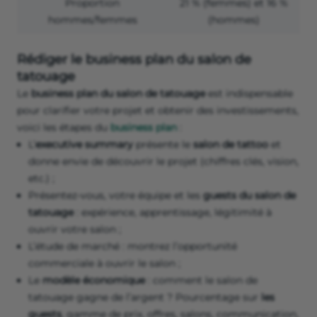
Proportion
21 % (femmes) et 16 %
hommes/femmes
(hommes)
Rédiger le business plan du salon de
tatouage
Le
business plan du salon de tatouage
est indispensable
pour clarifier votre projet et obtenir des investissements,
voici les étapes du
business plan
:
L’
executive summary
présente le
salon de tattoo
et
donne envie de découvrir le projet (chiffres clés, vision,
etc.) ;
Présentez-vous, votre équipe et les
guests du salon de
tatouage
: expérience, apprentissage, légitimité à
ouvrir votre salon ;
L’étude de marché : montrez l’opportunité
commerciale à ouvrir le salon ;
Le
modèle économique
: comment le salon de
tatouage gagne de l’argent ? Pourcentage sur
les
guests
, gamme de prix, offres, salons, communication,