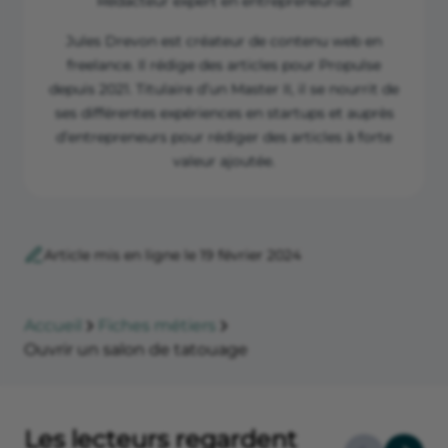
Rédacteur expert en entrepreneuriat
Jules Drevon est créateur de contenu web en
freelance. Il rédige des articles pour Propulse
depuis 2021. Titulaire d’un Master II, il se nourrit de
ses différentes expériences en startups et auprès
d’entrepreneurs pour rédiger des articles à forte
valeur ajoutée.
Article mis en ligne le 19 février 2024
Accueil
Fiches métiers
Ouvrir un salon de tatouage
Les lecteurs regardent