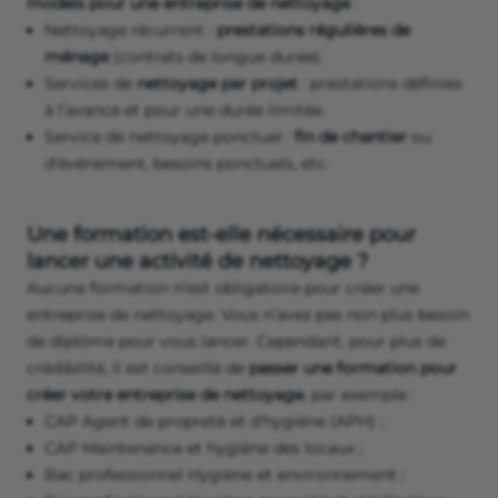
models pour une entreprise de nettoyage
:
Nettoyage récurrent :
prestations régulières de
ménage
(contrats de longue durée).
Services de
nettoyage par projet
: prestations définies
à l’avance et pour une durée limitée.
Service de nettoyage ponctuel :
fin de chantier
ou
d'événement, besoins ponctuels, etc.
Une formation est-elle nécessaire pour
lancer une activité de nettoyage ?
Aucune formation n’est obligatoire pour créer une
entreprise de nettoyage. Vous n’avez pas non plus besoin
de diplôme pour vous lancer. Cependant, pour plus de
crédibilité, il est conseillé de
passer une formation pour
créer votre entreprise de nettoyage
, par exemple :
CAP Agent de propreté et d'hygiène (APH) ;
CAP Maintenance et hygiène des locaux ;
Bac professionnel Hygiène et environnement ;