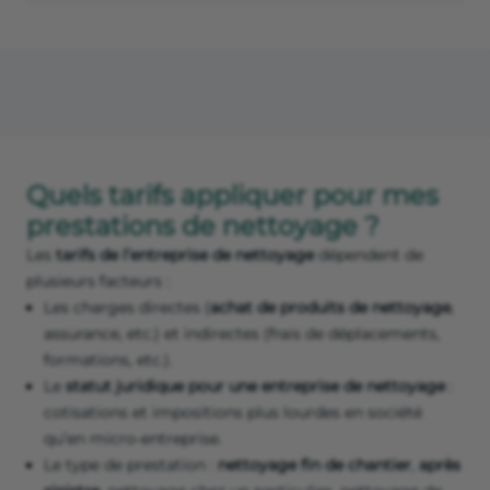
Quels tarifs appliquer pour mes
prestations de nettoyage ?
Les
tarifs de l’entreprise de nettoyage
dépendent de
plusieurs facteurs :
Les charges directes (
achat de produits de nettoyage
,
assurance, etc.) et indirectes (frais de déplacements,
formations, etc.).
Le
statut juridique pour une entreprise de nettoyage
:
cotisations et impositions plus lourdes en société
qu’en micro-entreprise.
Le type de prestation :
nettoyage fin de chantier
,
après