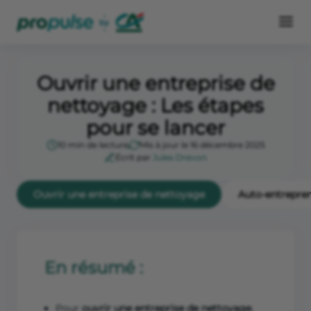
Ouvrir une entreprise de
nettoyage : Les étapes
pour se lancer
10 min de lecture
Mis à jour le 16 décembre 2025
Écrit par
Jules Drevon
Ouvrir une entreprise de nettoyage
Auto-entrepre
En résumé :
Pour
ouvrir une entreprise de nettoyage
,