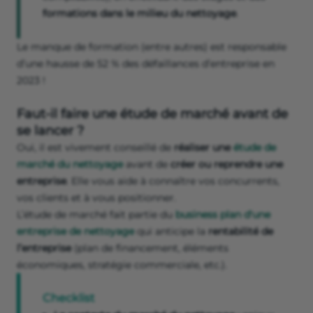
formations dans le milieu du nettoyage
.
Le manque de formation (entre autres) est responsable
d’une hausse de 52 % des défaillances d’entreprise en
2023 !
Faut-il faire une étude de marché avant de
se lancer ?
Oui, il est vivement conseillé de
réaliser une
étude de
marché du nettoyage
avant de
créer ou reprendre une
entreprise
. Elle vous aide à connaître vos concurrents,
vos clients et à vous positionner.
L’étude de marché fait partie du
business plan d'une
entreprise de nettoyage
qui anticipe la
rentabilité de
l’entreprise
(plan de financement, éléments
économiques, stratégie commerciale, etc.).
Checklist