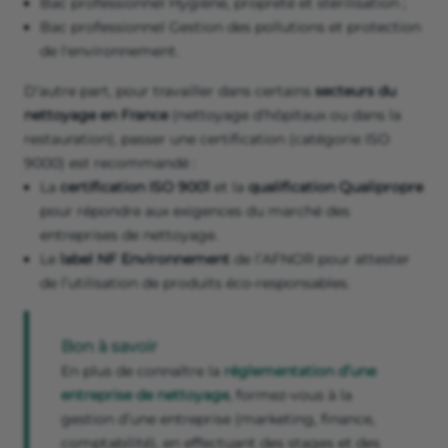
Bac professionnel Hygiène, propreté et stérilisation ;
Bac professionnel Gestion des pollutions et protection
de l'environnement.
D’autre part, pour travailler dans certains
secteurs du
nettoyage en France
(nettoyage d'hôpitaux ou dans la
restauration), passer une certification (catégorie ISO
9000) est recommandé :
La
certification ISO 9001
et la
qualification Qualipropre
pour répondre aux exigences du marché des
entreprises de nettoyage.
Le
label NF Environnement
de l’AFNOR pour attester
de l’utilisation de produits éco-responsables.
Bon à savoir
En plus de connaître la
réglementation d’une
entreprise de nettoyage
, formez-vous à la
gestion d’une entreprise (marketing, finance,
comptabilité), en effectuant des stages et des