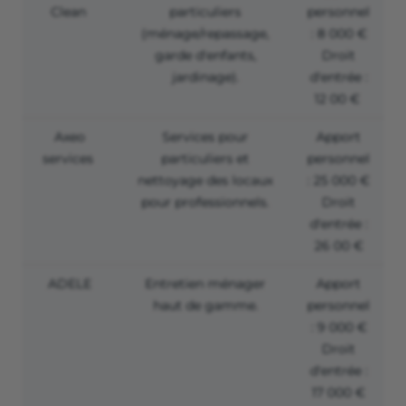
Clean
particuliers
personnel
(ménage/repassage,
: 8 000 €
garde d'enfants,
Droit
jardinage).
d'entrée :
12 00 €
Axeo
Services pour
Apport
services
particuliers et
personnel
nettoyage des locaux
: 25 000 €
pour professionnels.
Droit
d'entrée :
26 00 €
ADELE
Entretien ménager
Apport
haut de gamme.
personnel
: 9 000 €
Droit
d'entrée :
17 000 €