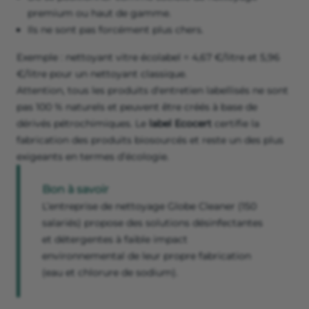
premium ou haut de gamme.
Ils ne sont pas forcément plus chers.
Exemple : nettoyant vitre écolabel = 4,67 €/litre et 5,96
€/litre pour un nettoyant classique.
Attention, tous les produits d'entretien labellisés ne sont
pas 100 % naturels et peuvent être créés à base de
dérivés pétrochimiques. Le
label Ecocert
certifie la
fabrication des produits biosourcés et reste un des plus
exigeants en termes d’écologie.
Bon à savoir
L’entreprise de nettoyage Globe Cleaner (150
salariés) propose des solutions désinfectantes
et détergentes à faible impact
environnemental de leur propre fabrication
(eau et chlorure de sodium).