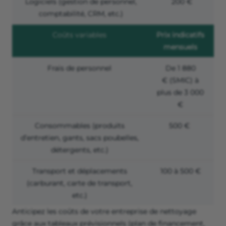
Logiciels (gestion de personnel,
200 €
comptabilité, CRM, etc.)
Coûts variables
Prix indicatifs
mensuels
Frais de personnel
De 1 880
€ (SMIC) à
plus de 3 000
€
Consommables (produits
500 €
d’entretien, gants, sacs poubelles,
détergents, etc.)
Transport et déplacements
100 à 500 €
(carburant, carte de transport,
etc.)
Anticipez les coûts de votre entreprise de nettoyage
grâce aux tableaux prévisionnels (plan de financement,