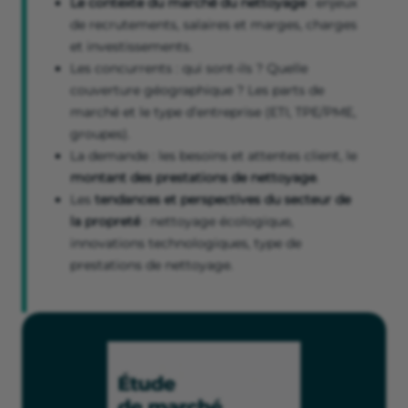
Le contexte du marché du nettoyage
: enjeux
de recrutements, salaires et marges, charges
et investissements.
Les concurrents : qui sont-ils ? Quelle
couverture géographique ? Les parts de
marché et le type d’entreprise (ETI, TPE/PME,
groupes).
La demande : les besoins et attentes client, le
montant des prestations de nettoyage
.
Les
tendances et perspectives du secteur de
la propreté
: nettoyage écologique,
innovations technologiques, type de
prestations de nettoyage.