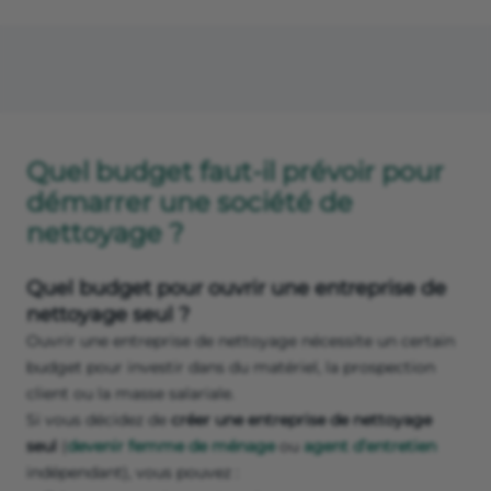
Quel budget faut-il prévoir pour
démarrer une société de
nettoyage ?
Quel budget pour ouvrir une entreprise de
nettoyage seul ?
Ouvrir une entreprise de nettoyage nécessite un certain
budget pour investir dans du matériel, la prospection
client ou la masse salariale.
Si vous décidez de
créer une entreprise de nettoyage
seul
(
devenir femme de ménage
ou
agent d’entretien
indépendant), vous pouvez :