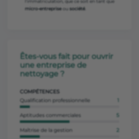
l'immatriculation, que ce soit en tant que
micro-entreprise
ou
société
.
Êtes-vous fait pour ouvrir
une entreprise de
nettoyage ?
COMPÉTENCES
Qualification professionnelle
1
Aptitudes commerciales
5
Maîtrise de la gestion
2