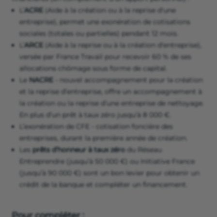
L’
ACRE
(Aide à la création ou à la reprise d'une
entreprise), permet une exonération de cotisations
sociales (totales ou partielles) pendant 12 mois.
L’
ARCE
(Aide à la reprise ou à la création d'entreprise),
versée par France Travail pour recevoir 60 % de ses
allocations chômage sous forme de capital.
Le
NACRE
- nouvel accompagnement pour la création
et la reprise d’entreprise, offre un accompagnement à
la création ou la reprise d’une entreprise de nettoyage.
En plus d’un prêt à taux zéro jusqu’à 8 000 €.
L’exonération de CFE - cotisation foncière des
entreprises, durant la première année de création.
Les
prêts d’honneur à taux zéro
du Réseau
Entreprendre (jusqu’à 50 000 €) ou Initiative France
(jusqu’à 90 000 €) sont un bon levier pour obtenir un
crédit de la banque et compléter un financement.
Pour compléter :