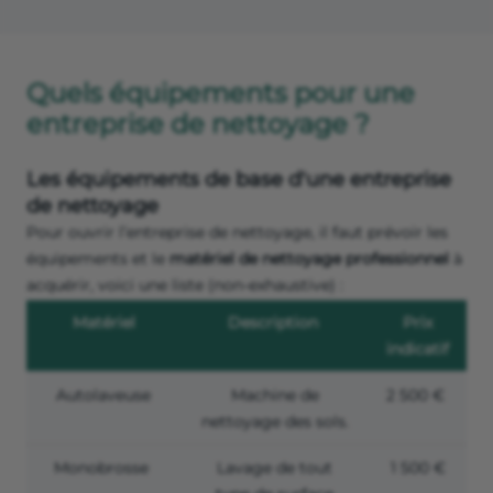
Quels équipements pour une
entreprise de nettoyage ?
Les équipements de base d'une entreprise
de nettoyage
Pour ouvrir l’entreprise de nettoyage, il faut prévoir les
équipements et le
matériel de nettoyage professionnel
à
acquérir, voici une liste (non-exhaustive) :
Matériel
Description
Prix
indicatif
Autolaveuse
Machine de
2 500 €
nettoyage des sols.
Monobrosse
Lavage de tout
1 500 €