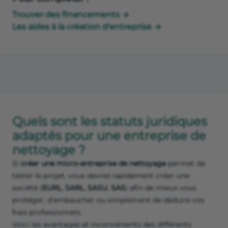
Trouver des financements
Les aides à la création d'entreprise
Quels sont les statuts juridiques
adaptés pour une entreprise de
nettoyage ?
Si
créer une micro-entreprise de nettoyage
permet de
tester le projet, vous devrez rapidement créer une
société (
EURL
,
SARL
,
SASU
,
SAS
) afin de mieux vous
protéger, d’embaucher ou simplement de déduire vos
frais professionnels.
Voici les avantages et inconvénients des différents