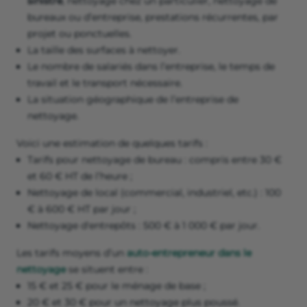
sinistre
, nettoyage chez un particulier, nettoyage de
bureaux ou d’entreprise, prestations récurrentes, par
projet ou ponctuelles.
La taille des surfaces à nettoyer.
Le nombre de salariés dans l’entreprise, le temps de
travail et le transport nécessaire.
La situation géographique de l’entreprise de
nettoyage.
Voici une estimation de quelques tarifs :
Tarifs pour nettoyage de bureau : compris entre 30 €
et 60 € HT de l’heure ;
Nettoyage de local (commercial, industriel, etc.) : 100
€ à 600 € HT par jour ;
Nettoyage d'entrepôts : 500 € à 1 000 € par jour.
Les tarifs moyens d’un
auto-entrepreneur dans le
nettoyage
se situent entre :
15 € et 25 € pour le ménage de base ;
20 € et 30 € pour un nettoyage plus poussé.