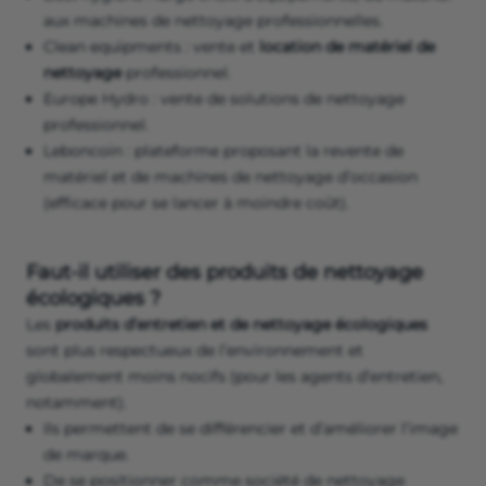
aux machines de nettoyage professionnelles.
Clean equipments : vente et
location de matériel de
nettoyage
professionnel.
Europe Hydro : vente de solutions de nettoyage
professionnel.
Leboncoin : plateforme proposant la revente de
matériel et de machines de nettoyage d’occasion
(efficace pour se lancer à moindre coût).
Faut-il utiliser des produits de nettoyage
écologiques ?
Les
produits d’entretien et de nettoyage écologiques
sont plus respectueux de l’environnement et
globalement moins nocifs (pour les agents d’entretien,
notamment).
Ils permettent de se différencier et d’améliorer l’image
de marque.
De se positionner comme société de nettoyage