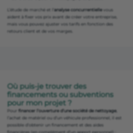
L’étude de marché et l’
analyse concurrentielle
vous
aident à fixer vos prix avant de créer votre entreprise,
mais vous pouvez ajuster vos tarifs en fonction des
retours client et de vos marges.
Où puis-je trouver des
financements ou subventions
pour mon projet ?
Pour
financer l’ouverture d’une société de nettoyage
,
l’achat de matériel ou d’un véhicule professionnel, il est
possible d’obtenir un financement et des aides
financières (en complément d’un apport personnel) :