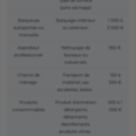
type de surface
(sans séchage).
Balayeuse
Balayage intérieur
1 000 à
autoportée ou
ou extérieur.
3 000 €
manuelle
Aspirateur
Nettoyage de
350 €
professionnel
bureaux ou
industriels.
Chariot de
Transport de
150 à
ménage
matériel, sac
500 €
poubelles, balais.
Produits
Produit d’entretien,
500 à 1
consommables
détergents,
000 €
détartrants,
désinfectants,
produits vitres.