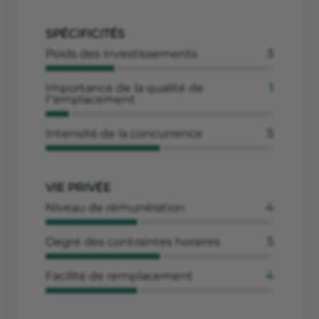
SPÉCIFICITÉS
Poids des investissements
3
Importance de la qualité de
1
l''emplacement
Intensité de la concurrence
5
VIE PRIVÉE
Niveau de rémunération
4
Degré des contraintes horaires
5
Facilité de remplacement
4