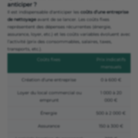
anticiper ?
Il est indispensable d'anticiper les
coûts d’une entreprise
de nettoyage
avant de se lancer. Les coûts fixes
représentent des dépenses récurrentes (énergie,
assurance, loyer, etc.) et les coûts variables évoluent avec
l’activité (prix des consommables, salaires, taxes,
transports, etc.).
Coûts fixes
Prix indicatifs
mensuels
Création d’une entreprise
0 à 600 €
Loyer du local commercial ou
1 000 à 20
emprunt
000 €
Énergie
500 à 2 000 €
Assurance
150 à 300 €