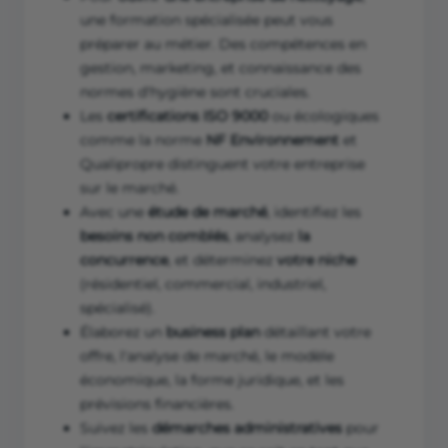
une formation spécialisée peut vous
préparer au métier. Des compétences en
gestion, marketing, et connaissance des
normes d'hygiène sont cruciales.
Les
certifications ISO 9000
ou écologiques
comme la norme
NF Environnement
et
Qualipropre distinguent votre entreprise
sur le marché.
Avec une
étude de marché
, identifiez les
besoins non comblés
, analysez
la
concurrence
, et déterminez
votre niche
(résidentiel, commercial, industriel,
spécialisé).
Élaborez un
business plan
détaillant votre
offre, l'analyse de marché, le modèle
économique, la forme juridique, et les
prévisions financières.
Suivez les
démarches administratives
pour