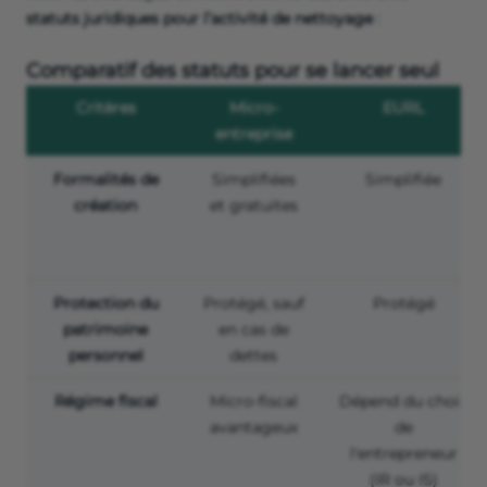
statuts juridiques pour l’activité de nettoyage
:
Comparatif des statuts pour se lancer seul
Critères
Micro-
EURL
entreprise
Formalités de
Simplifiées
Simplifiée
création
et gratuites
Protection du
Protégé, sauf
Protégé
patrimoine
en cas de
personnel
dettes
Régime fiscal
Micro-fiscal
Dépend du choix
avantageux
de
l'entrepreneur
(IR ou IS)