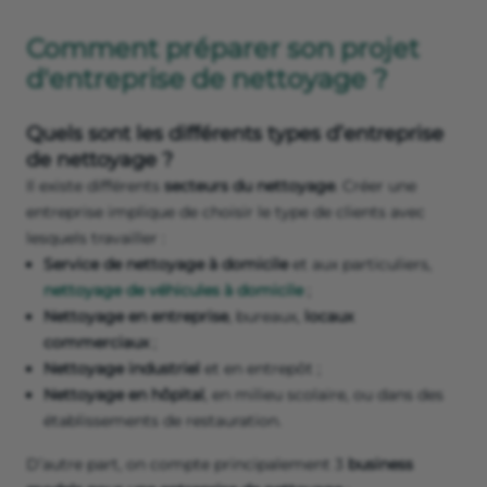
Comment préparer son projet
d'entreprise de nettoyage ?
Quels sont les différents types d’entreprise
de nettoyage ?
Il existe différents
secteurs du nettoyage
. Créer une
entreprise implique de choisir le type de clients avec
lesquels travailler :
Service de nettoyage à domicile
et aux particuliers,
nettoyage de véhicules à domicile
;
Nettoyage en entreprise
, bureaux,
locaux
commerciaux
;
Nettoyage industriel
et en entrepôt ;
Nettoyage en hôpital
, en milieu scolaire, ou dans des
établissements de restauration.
D’autre part, on compte principalement 3
business