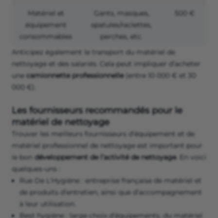
Matériel et
Gants, masques,
500 €
équipement
spatules/raclettes,
consommables
perches, etc.
Anticipez également le transport du matériel de
nettoyage et des salariés. Cela peut impliquer d’acheter
une
camionnette professionnelle
(entre 10 000 € et 30
000 €).
Les fournisseurs recommandés pour le
matériel de nettoyage
Trouver les meilleurs fournisseurs d’équipement et de
matériel professionnel de nettoyage est important pour
le bon
développement de l’activité de nettoyage
. En voici
quelques-uns :
Rue De L'Hygiène : entreprise française de matériel et
de produits d’entretien, ainsi que d’accompagnement
à leur utilisation.
Best hygiène : large choix d’équipements, du matériel