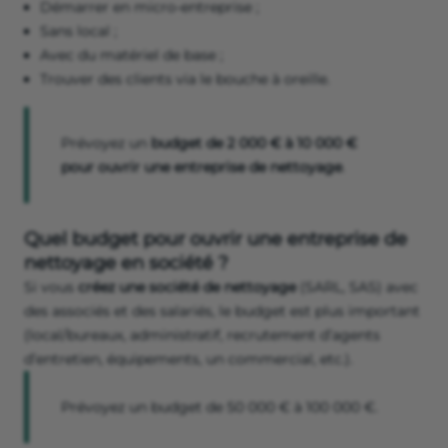
Démarrer en micro-entreprise ;
Sans local ;
Avec du matériel de base ;
Trouver des clients via le bouche à oreille.
Prévoyez un
budget de 2 000 € à 10 000 €
pour ouvrir une entreprise de nettoyage
.
Quel budget pour ouvrir une entreprise de
nettoyage en société ?
Si vous
créez une société de nettoyage
(SARL, SAS) avec
des associés et des salariés, le budget est plus important
(local/bureaux, administratif, recrutement d’agents
d’entretien, équipements, un commercial, etc.).
Prévoyez un budget de 50 000 € à 100 000 €.