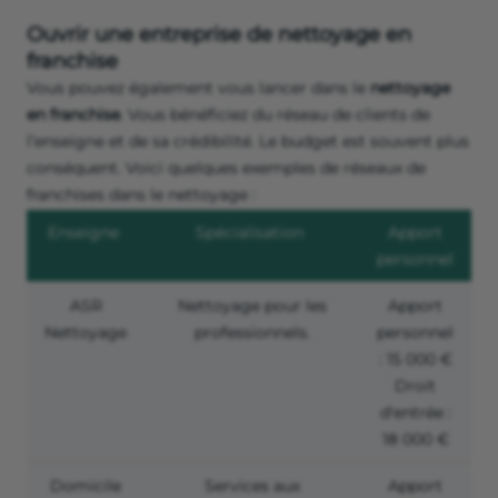
Ouvrir une entreprise de nettoyage en
franchise
Vous pouvez également vous lancer dans le
nettoyage
en franchise
. Vous bénéficiez du réseau de clients de
l’enseigne et de sa crédibilité. Le budget est souvent plus
conséquent. Voici quelques exemples de réseaux de
franchises dans le nettoyage :
Enseigne
Spécialisation
Apport
personnel
ASR
Nettoyage pour les
Apport
Nettoyage
professionnels.
personnel
: 15 000 €
Droit
d'entrée :
18 000 €
Domicile
Services aux
Apport