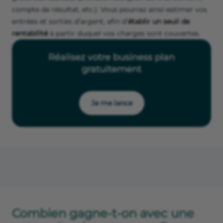
compte de résultat, etc.). Vous pourrez ainsi estimer vos
entrées et sorties d’argent, afin d’
établir un seuil de
rentabilité
à partir duquel vos charges sont couvertes.
Réalisez votre business plan
gratuitement
Je me lance
Combien gagne-t-on avec une