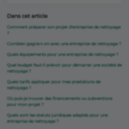
Dans cet article
Comment préparer son projet d'entreprise de nettoyage
?
Combien gagne-t-on avec une entreprise de nettoyage ?
Quels équipements pour une entreprise de nettoyage ?
Quel budget faut-il prévoir pour démarrer une société de
nettoyage ?
Quels tarifs appliquer pour mes prestations de
nettoyage ?
Où puis-je trouver des financements ou subventions
pour mon projet ?
Quels sont les statuts juridiques adaptés pour une
entreprise de nettoyage ?