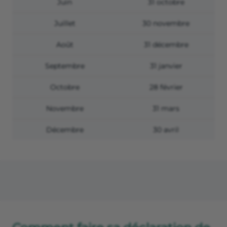
Juin
31 octobre
Juillet
30 novembre
Août
31 décembre
Septembre
31 janvier
Octobre
28 février
Novembre
31 mars
Décembre
30 avril