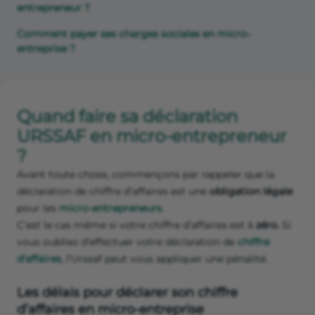
entrepreneur ?
Comment payer ses charges sociales en micro-
entreprise ?
Quand faire sa déclaration
URSSAF en micro-entrepreneur
?
Avant toute chose, commençons par rappeler que la
déclaration de chiffre d’affaires est une
obligation légale
pour les
micro-entrepreneurs
.
C’est le cas même si votre chiffre d’affaires est à
zéro.
Si
vous oubliez d’effectuer votre déclaration de
chiffre
d’affaires
, l’Urssaf peut vous appliquer une pénalité.
Les délais pour déclarer son chiffre
d’affaires en micro-entreprise