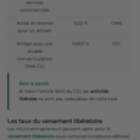
services
commerciale
Achat et revente
0,22 %
CMA
pour un artisan
Artisan avec une
0,007 %
CCI
double
immatriculation
CMA-CCI
Bon à savoir
⚖️ Selon l’article 1600 du CGI, les
activités
libérales
ne sont pas redevables de cette taxe.
Les taux du versement libératoire
Les micro-entrepreneurs peuvent opter pour le
versement libératoire
sous certaines conditions définies