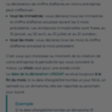
La déclaration de chiffre d’affaires en micro-entreprise
peut s’effectuer :
tous les trimestres :
vous déclarez tous les trimestres
le chiffre d’affaires encaissé durant les 3 mois
précédents. Les échéances trimestrielles sont fixées au
31 janvier, au 30 avril, au 31 juillet et au 31 octobre ;
tous les mois :
vous déclarez tous les mois le chiffre
d’affaires encaissé le mois précédent.
C’est vous qui choisissez au moment de la création de
votre entreprise la périodicité qui vous convient le
mieux. Le
choix
vaut pour une année civile.
La
date de la déclaration URSSAF
se situe toujours
à la
fin du mois.
Si la date d’exigibilité tombe un jour férié, un
samedi ou un dimanche, elle est reportée au prochain
jour ouvré.
Exemple
Si la date d’exigibilité tombe un dimanche 31