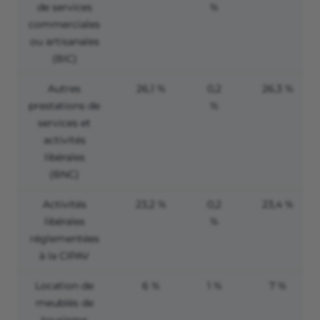
de services
%
commerciales
ou artisanales
(BIC)
Autres
26,1 %
0,2
26,3 %
prestations de
%
services et
activités
libérales
(BNC)
Activités
23,2 %
0,2
23,4 %
libérales
%
réglementées
à la CIPAV
Location de
6 %
1 %
7 %
meublés de