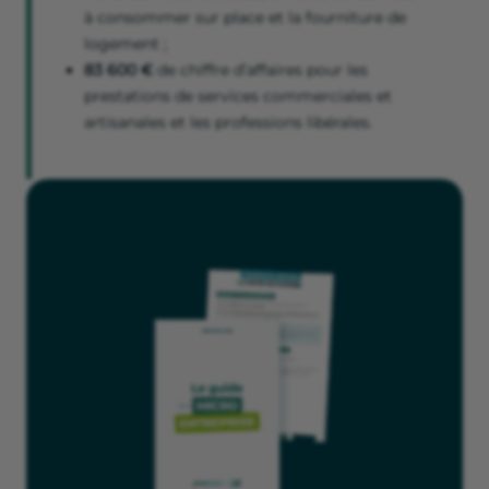
à consommer sur place et la fourniture de
logement ;
83 600 €
de chiffre d’affaires pour les
prestations de services commerciales et
artisanales et les professions libérales.