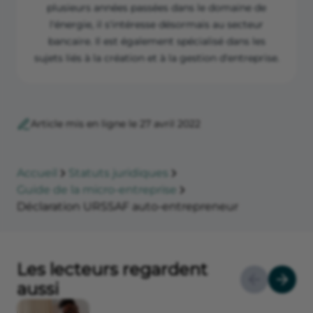
plusieurs années passées dans le domaine de
l'énergie, il s'intéresse désormais au secteur
bancaire. Il est également spécialisé dans les
sujets liés à la création et à la gestion d'entreprise.
Article mis en ligne le 27 avril 2022
Accueil
Statuts juridiques
Guide de la micro-entreprise
Déclaration URSSAF auto-entrepreneur
Les lecteurs regardent
aussi