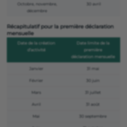
Octobre, novembre,
30 avril
décembre
Récapitulatif pour la première déclaration
mensuelle
Date de la création
Date limite de la
d’activité
première
déclaration mensuelle
Janvier
31 mai
Février
30 juin
Mars
31 juillet
Avril
31 août
Mai
30 septembre