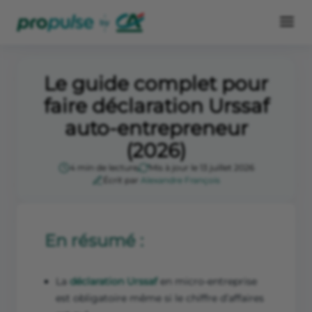
Le guide complet pour
faire déclaration Urssaf
auto-entrepreneur
(2026)
4 min de lecture
Mis à jour le 13 juillet 2026
Écrit par
Alexandre François
En résumé :
La
déclaration Urssaf
en micro-entreprise
est obligatoire même si le chiffre d’affaires