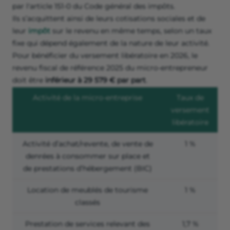
par l'article 151-0 du Code général des impôts.
Ils s’acquittent ainsi de leurs cotisations sociales et de
leur
impôt
sur le revenu en même temps, selon un taux
fixe qui dépend également de la nature de leur activité.
Pour bénéficier du versement libératoire en 2026, le
revenu fiscal de référence 2025 du micro-entrepreneur
doit être
inférieur à
29 579 € par part
.
Activité de la micro-entreprise
Taux de
versement
libératoire
Activité d’achat/revente, de vente de
1 %
denrées à consommer sur place et
de prestations d’hébergement (BIC)
Location de meublés de tourisme
1 %
classés
Prestation de services relevant des
1,7 %