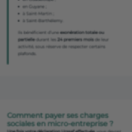
en Guyane ;
à Saint-Martin ;
à Saint-Barthélemy.
Ils bénéficient d’une
exonération totale ou
partielle
durant les
24 premiers mois
de leur
activité, sous réserve de respecter certains
plafonds.
Comment payer ses charges
sociales en micro-entreprise ?
Une fois votre déclaration Urssaf effectuée
, vous devrez