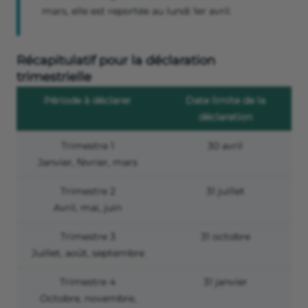
mars, elle est reportée au lundi 1er avril.
Récapitulatif pour la déclaration
trimestrielle
Période à déclarer
Date limite de la
déclaration
Trimestre 1
30 avril
Janvier, février, mars
Trimestre 2
31 juillet
Avril, mai, juin
Trimestre 3
31 octobre
Juillet, août, septembre
Trimestre 4
31 janvier
Octobre, novembre,