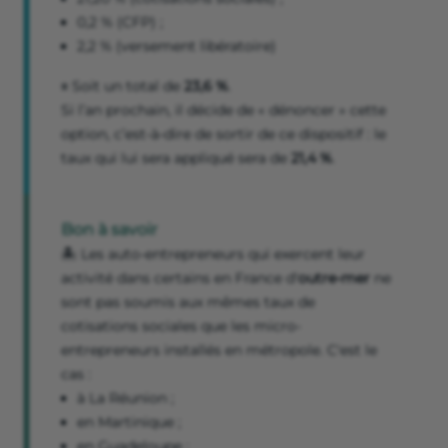
0,2 % (CFP) ;
2,2 % (versement libératoire)
🟰 Soit un total de
23,6 %
.
Si l’an prochain, il décide de « dénoncer » cette
option, c’est-à-dire de sortir de ce dispositif : le
taux qui lui sera appliqué sera de
21,4 %
.
Bon à savoir
🏝️ Les auto-entrepreneurs qui exercent leur
activité dans certains en France d'
outre-mer
ne
sont pas soumis aux mêmes taux de
cotisations sociales que les micro-
entrepreneurs installés en métropole. C'est le
cas :
à La Réunion ;
en Martinique ;
en Guadeloupe ;