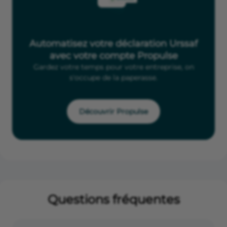
Automatisez votre déclaration Urssaf
avec votre compte Propulse
Gardez votre temps pour votre entreprise, on
s'occupe de la paperasse.
Découvrir Propulse
Questions fréquentes