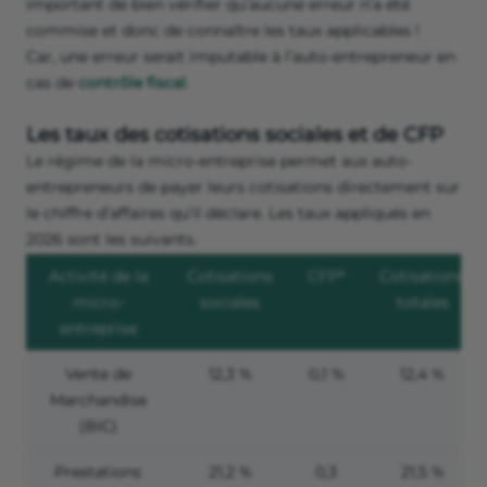
important de bien vérifier qu’aucune erreur n’a été
commise et donc de connaître les taux applicables !
Car, une erreur serait imputable à l’auto-entrepreneur en
cas de
contrôle fiscal
.
Les taux des cotisations sociales et de CFP
Le régime de la micro-entreprise permet aux auto-
entrepreneurs de payer leurs cotisations directement sur
le chiffre d’affaires qu’il déclare. Les taux appliqués en
2026 sont les suivants.
Activité de la
Cotisations
CFP*
Cotisations
micro-
sociales
totales
entreprise
Vente de
12,3 %
0,1 %
12,4 %
Marchandise
(BIC)
Prestations
21,2 %
0,3
21,5 %