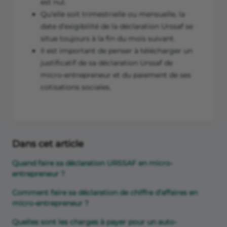
est nul.
Qu’elle soit trimestrielle ou mensuelle, la
date d’exigibilité de la déclaration Urssaf se
situe toujours à la fin du mois suivant.
Il est important de penser à télécharger un
justificatif de sa déclaration Urssaf de
micro-entrepreneur et du paiement de ses
cotisations sociales.
Dans cet article
Quand faire sa déclaration URSSAF en micro-
entrepreneur ?
Comment faire sa déclaration de chiffre d’affaires en
micro-entrepreneur ?
Quelles sont les charges à payer pour un auto-