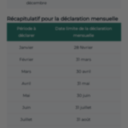
décembre
Récapitulatif pour la déclaration mensuelle
Période à
Date limite de la déclaration
déclarer
mensuelle
Janvier
28 février
Février
31 mars
Mars
30 avril
Avril
31 mai
Mai
30 juin
Juin
31 juillet
Juillet
31 août