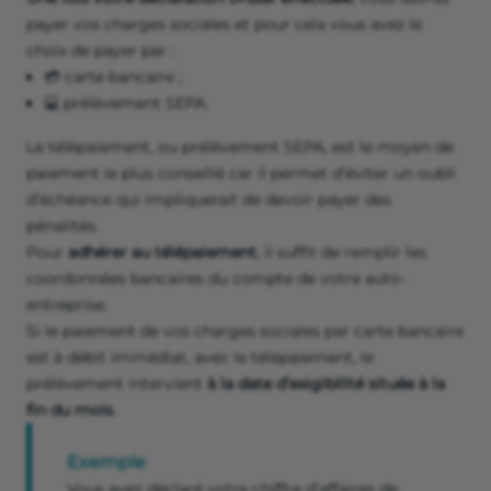
payer vos charges sociales et pour cela vous avez le
choix de payer par :
💳 carte bancaire ;
💻 prélèvement SEPA.
Le télépaiement, ou prélèvement SEPA, est le moyen de
paiement le plus conseillé car il permet d’éviter un oubli
d’échéance qui impliquerait de devoir payer des
pénalités.
Pour
adhérer au télépaiement
, il suffit
de remplir les
coordonnées bancaires du compte de votre auto-
entreprise.
Si le paiement de vos charges sociales par carte bancaire
est à débit immédiat, avec le télépaiement, le
prélèvement intervient
à la date d’exigibilité située à la
fin du mois
.
Exemple
Vous avez déclaré votre chiffre d’affaires de