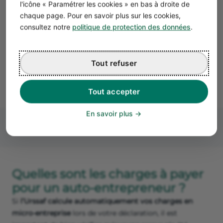
les chambres consulaires (chambre du commerce et
l'icône « Paramétrer les cookies » en bas à droite de
de l’industrie et chambre des métiers et de l’artisanat).
chaque page. Pour en savoir plus sur les cookies,
consultez notre
politique de protection des données
.
Bon à savoir
La déclaration reste
modifiable
jusqu’au jour
Tout refuser
d’exigibilité 12 h.
Tout accepter
En savoir plus
Quelles sont les charges à payer
pour un auto-entrepreneur ?
Si
l’Urssaf calcule automatiquement vos charges en
micro-entreprise
lors de votre déclaration, il est