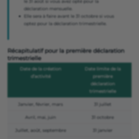
le 31 août si vous avez opté pour la
déclaration mensuelle.
Elle sera à faire avant le 31 octobre si vous
optez pour la déclaration trimestrielle.
Récapitulatif pour la première déclaration
trimestrielle
Date de la création
Date limite de la
d’activité
première
déclaration
trimestrielle
Janvier, février, mars
31 juillet
Avril, mai, juin
31 octobre
Juillet, août, septembre
31 janvier