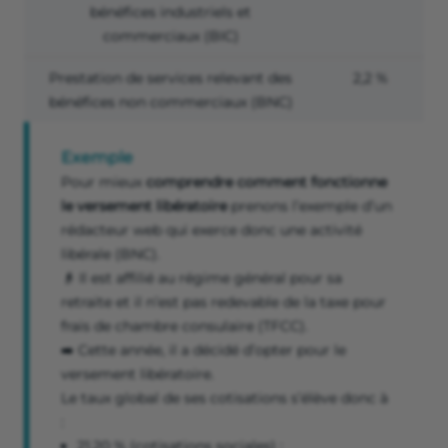
bénéfices industriels et
commerciaux (BIC)
Prestation de services relevant des
2,2 %
bénéfices non commerciaux (BNC)
Exemple
Pour mieux
comprendre comment fonctionne
le versement libératoire
prenons l’exemple d’un
rédacteur web qui exerce donc une activité
libérale (BNC).
👴 Il est affilié au régime général pour sa
retraite et il n’est pas redevable de la taxe pour
frais de chambre consulaire (TFCC).
➡️ Cette année, il a décidé d’opter pour le
versement libératoire.
Le taux global de ses cotisations s’élève donc à
:
21,20 % (cotisations sociales) ;