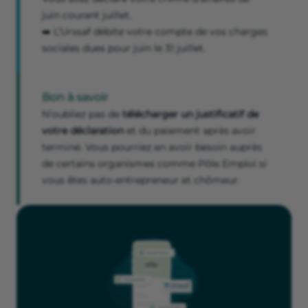
juin courant juillet.
➡️ L’Urssaf débite votre compte de vos charges
sociales dues pour juin le 31 juillet.
Bon à savoir
N’oubliez pas de
télécharger un justificatif de
votre déclaration
et du paiement après avoir
terminé. Vous pourriez en avoir besoin auprès
de certains organismes comme Pôle Emploi si
vous êtes auto-entrepreneur et chômeur.