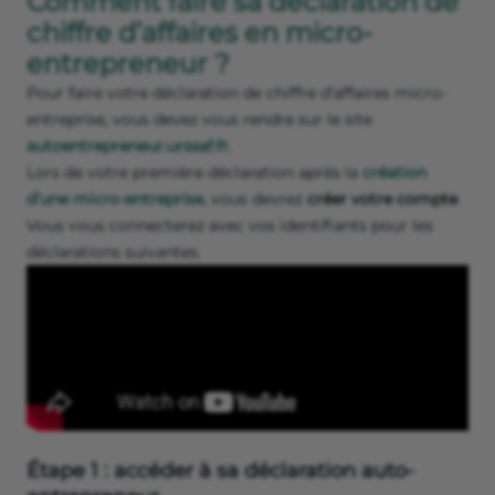
Comment faire sa déclaration de
chiffre d’affaires en micro-
entrepreneur ?
Pour faire votre déclaration de chiffre d’affaires micro-
entreprise, vous devez vous rendre sur le site
autoentrepreneur.urssaf.fr
.
Lors de votre première déclaration après la
création
d’une micro-entreprise
, vous devrez
créer votre compte
.
Vous vous connecterez avec vos identifiants pour les
déclarations suivantes.
Étape 1 : accéder à sa déclaration auto-