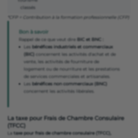
tourisme
classés
*CFP = Contribution à la formation professionnelle (CFP)
Bon à savoir
Rappel de ce
que veut dire
BIC et BNC :
Les
bénéfices industriels et commerciaux
(BIC)
concernent les activités d'achat et de
vente, les activités de fourniture de
logement ou de nourriture et les prestations
de services commerciales et artisanales.
Les
bénéfices non commerciaux (BNC)
concernent les activités libérales.
La taxe pour Frais de Chambre Consulaire
(TFCC)
La
taxe pour frais de chambre consulaire (TFCC),