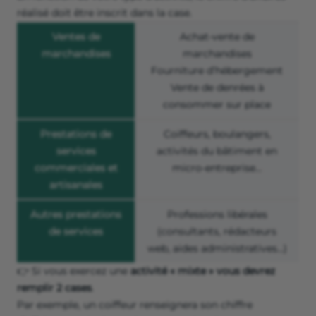
réalisé doit être inscrit dans la case.
Ventes de
Achat-vente de
marchandises
marchandises
Fourniture d’hébergement
Vente de denrées à
consommer sur place
Prestations de
Coiffeurs, boulangers,
services
activités du bâtiment en
commerciales et
micro-entreprise…
artisanales
Autres prestations
Professions libérales
de services
(consultants, rédacteurs
web, aides administratives...)
👉 Si vous exercez une
activité « mixte » vous devrez
remplir 2 cases
.
Par exemple, un coiffeur renseignera son chiffre