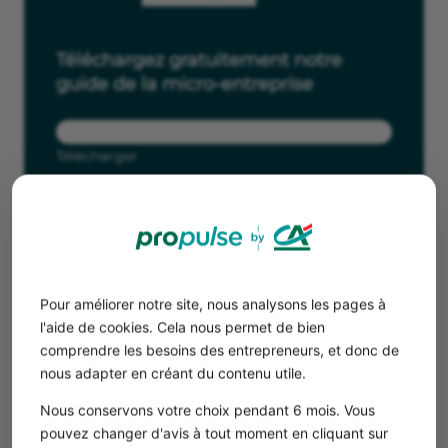
Téléchargez gratuitement notre
guide de la micro-entreprise
Télécharger
Étape 3 : valider votre déclaration auto-
entrepreneur
Dans l’écran suivant, l’Urssaf calcule
automatiquement
le
Pour améliorer notre site, nous analysons les pages à
montant de vos
cotisations de micro-entrepreneur :
l'aide de cookies. Cela nous permet de bien
Les cotisations sociales
qui vous assurent une
comprendre les besoins des entrepreneurs, et donc de
protection sociale (maladie, retraite…) ;
nous adapter en créant du contenu utile.
La contribution à la formation professionnelle (CFP)
qui permet de vous former ;
Nous conservons votre choix pendant 6 mois. Vous
La taxe pour frais de chambre consulaire
qui finance
pouvez changer d'avis à tout moment en cliquant sur