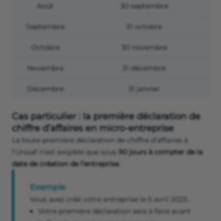
Août
30 septembre
Septembre
31 octobre
Octobre
30 novembre
Novembre
31 décembre
Décembre
31 janvier
Cas particulier : la première déclaration de
chiffre d’affaires en micro-entreprise
La toute première déclaration de chiffre d’affaires à
l’Urssaf n’est exigible que sous
90 jours à compter de la
date de création de l’entreprise
.
Exemple
Vous avez créé votre entreprise le 5 avril 2023..
Votre première déclaration sera à faire avant