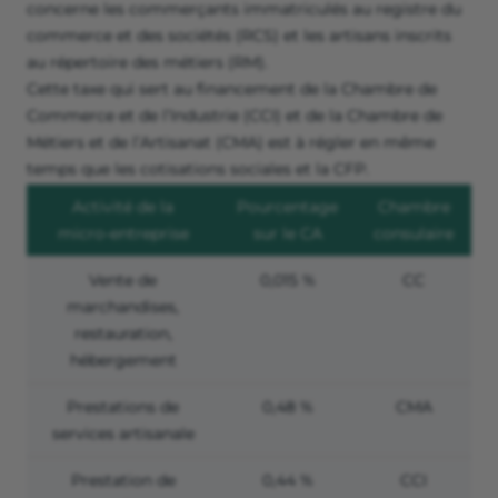
concerne les commerçants immatriculés au registre du
commerce et des sociétés (RCS) et les artisans inscrits
au répertoire des métiers (RM).
Cette taxe qui sert au financement de la Chambre de
Commerce et de l’Industrie (CCI) et de la Chambre de
Métiers et de l’Artisanat (CMA) est à régler en même
temps que les cotisations sociales et la CFP.
Activité de la
Pourcentage
Chambre
micro-entreprise
sur le CA
consulaire
Vente de
0,015 %
CC
marchandises,
restauration,
hébergement
Prestations de
0,48 %
CMA
services artisanale
Prestation de
0,44 %
CCI