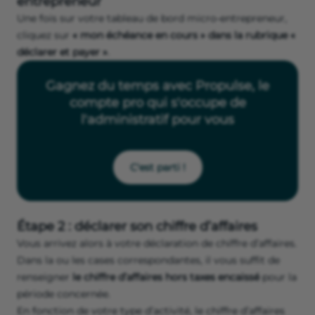
entrepreneur
Une fois sur votre tableau de bord micro-entrepreneur,
cliquez sur
« mon échéance en cours » dans la rubrique «
déclarer et payer »
.
Gagnez du temps avec Propulse, le
compte pro qui s'occupe de
l'administratif pour vous
C'est parti !
Étape 2 : déclarer son chiffre d’affaires
Vous arrivez alors à votre déclaration de chiffre d’affaires.
Dans la ou les cases correspondantes, il vous suffit de
renseigner
le chiffre d’affaires hors taxes encaissé
pour la
période concernée.
En fonction de votre type d’activité, le chiffre d’affaires