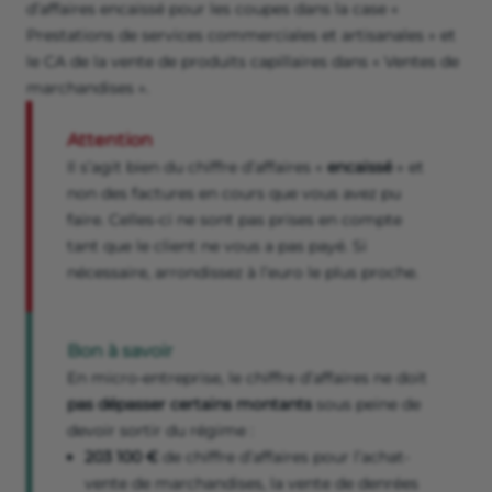
d’affaires encaissé pour les coupes dans la case «
Prestations de services commerciales et artisanales » et
le CA de la vente de produits capillaires dans « Ventes de
marchandises ».
Attention
Il s’agit bien du chiffre d’affaires «
encaissé
» et
non des factures en cours que vous avez pu
faire. Celles-ci ne sont pas prises en compte
tant que le client ne vous a pas payé. Si
nécessaire, arrondissez à l’euro le plus proche.
Bon à savoir
En micro-entreprise, le chiffre d’affaires ne doit
pas dépasser certains montants
sous peine de
devoir sortir du régime :
203 100 €
de chiffre d’affaires pour l’achat-
vente de marchandises, la vente de denrées