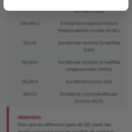
SELARL
Société À Responsabilité
Limitée (SARL)
SELARLU
Entreprise Unipersonnelle à
Responsabilité Limitée (EURL)
SELAS
Société par Actions Simplifiée
(SAS)
SELASU
Société par Actions Simplifiée
Unipersonnelle (SASU)
SELAFA
Société Anonyme (SA)
SELCA
Société en Commandite par
Actions (SCA)
Attention
Bien que les différents types de SEL aient des
points communs avec les sociétés de capitaux,