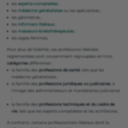
les
experts-comptables
;
les
médecins généralistes
ou les spécialistes ;
les géomètres ;
les
infirmiers libéraux
;
les
masseurs-kinésithérapeutes
;
les sages-femmes.
Pour plus de lisibilité, ces professions libérales
réglementées sont couramment regroupées en trois
catégories
différentes :
la famille des
professions de santé
, tels que les
médecins généralistes ;
la famille des
professions juridiques ou judiciaires
, à
l'image des administrateurs et mandataires judiciaires
;
la famille des
professions techniques et du cadre de
vie
, tels que les experts-comptables et les architectes.
À contrario, certains professionnels libéraux dont la