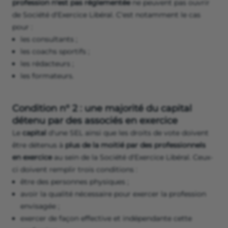
profession n'est pas réglementée
ne peuvent pas ouvrir
de Société d'Exercice Libéral. C'est notamment le cas
pour :
les consultants ;
les coachs sportifs ;
les rédacteurs ;
les formateurs.
Condition n° 2 : une majorité du capital
détenu par des associés en exercice
Le
capital
d'une SEL ainsi que les droits de vote doivent
être détenus à
plus de la moitié par des professionnels
en exercice
au sein de la Société d'Exercice Libéral. Ceux-
ci doivent remplir trois conditions :
être des personnes physiques ;
avoir la qualité nécessaire pour exercer la profession
envisagée ;
exercer de façon effective et indépendante cette