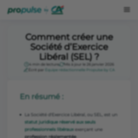
Comment créer une
Société d’Exercice
Libéral (SEL) ?
4 min de lecture
Mis à jour le 26 janvier 2026
Écrit par
Équipe rédactionnelle Propulse by CA
En résumé :
La Société d'Exercice Libéral, ou SEL, est un
statut juridique réservé aux seuls
professionnels libéraux
exerçant une
profession réglementée
.