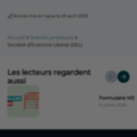
Article mis en ligne le 29 avril 2025
Accueil
Statuts juridiques
Société d’Exercice Libéral (SEL)
Les lecteurs regardent
aussi
Formulaire M3
9 juillet 2026