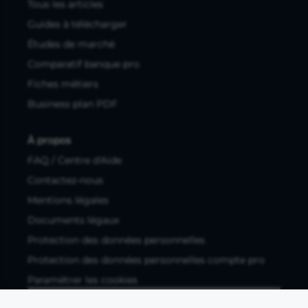
Tous les articles
Guides à télécharger
Études de marché
Comparatif banque pro
Fiches métiers
Business plan PDF
À propos
FAQ / Centre d'Aide
Contactez-nous
Mentions légales
Documents légaux
Protection des données personnelles
Protection des données personnelles compte pro
Paramétrer les cookies
Compte ouvert, sous réserve d'acceptation, auprès d'Okali,
filiale du groupe Crédit Agricole, établissement de monnaie