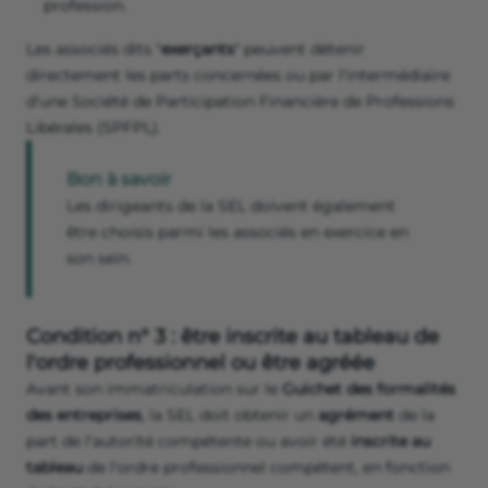
profession.
Les associés dits "
exerçants
" peuvent détenir
directement les parts concernées ou par l'intermédiaire
d'une Société de Participation Financière de Professions
Libérales (SPFPL).
Bon à savoir
Les dirigeants de la SEL doivent également
être choisis parmi les associés en exercice en
son sein.
Condition n° 3 : être inscrite au tableau de
l'ordre professionnel ou être agréée
Avant son immatriculation sur le
Guichet des formalités
des entreprises
, la SEL doit obtenir un
agrément
de la
part de l'autorité compétente ou avoir été
inscrite au
tableau
de l'ordre professionnel compétent, en fonction