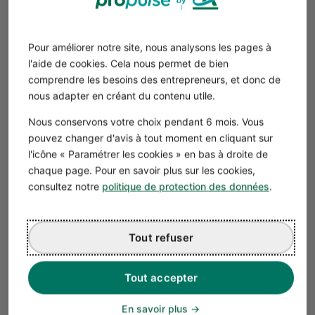
la
Société d'Exercice Libéral par Actions Simplifiée
(
SELAS
) ;
la
Société d'Exercice Libéral par Actions Simplifiée
Pour améliorer notre site, nous analysons les pages à
Unipersonnelle
(
SELASU
) ;
l'aide de cookies. Cela nous permet de bien
la Société d'Exercice Libéral À Forme Anonyme
comprendre les besoins des entrepreneurs, et donc de
(
SELAFA
) ;
nous adapter en créant du contenu utile.
la Société d'Exercice Libérale en Commandite par
Nous conservons votre choix pendant 6 mois. Vous
Actions (
SELCA
).
pouvez changer d'avis à tout moment en cliquant sur
Chacune de ces déclinaisons de la SEL est en réalité
l'icône « Paramétrer les cookies » en bas à droite de
calquée sur le modèle des sociétés de capitaux
chaque page. Pour en savoir plus sur les cookies,
consultez notre
politique de protection des données
.
traditionnelles, et en est une
variation
dédiée aux
professionnels exerçant une activité réglementée.
Retrouvez les correspondances applicables dans le
Tout refuser
tableau ci-après.
Forme de
Modèle de société de capitaux
Tout accepter
Société
d'Exercice Libéral
En savoir plus