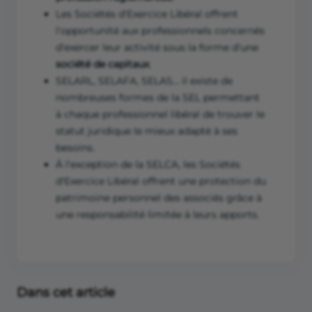
Les Sociétés d'Exercice Libéral offrent
l'opportunité aux professionnels concernés
d'exercer leur activité sous la forme d'une
société de capitaux
.
SELARL, SELAFA, SELAS… il existe de
nombreuses formes de la SEL permettant
à chaque professionnel libéral de trouver le
statut juridique le mieux adapté à ses
besoins.
À l'exception de la SELCA, les Sociétés
d'Exercice Libéral offrent une protection du
patrimoine personnel des associés grâce à
une responsabilité limitée à leurs apports.
Dans cet article