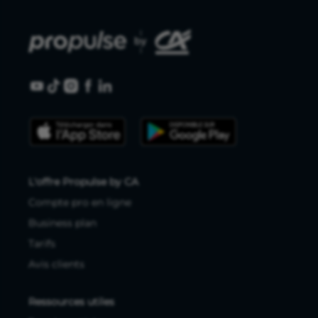
L'offre Propulse by CA
Compte pro en ligne
Business plan
Tarifs
Avis clients
Ressources utiles