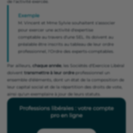
de l'activité exercée.
Exemple
M. Vincent et Mme Sylvie souhaitent s'associer
pour exercer une activité d'expertise
comptable au travers d'une SEL. Ils doivent au
préalable être inscrits au tableau de leur ordre
professionnel, l'Ordre des experts-comptables.
Par ailleurs,
chaque année
, les Sociétés d'Exercice Libéral
doivent
transmettre à leur ordre
professionnel un
ensemble d'éléments, dont un état de la composition de
leur capital social et de la répartition des droits de vote,
ainsi qu'un exemplaire à jour de leurs statuts.
Professions libérales : votre compte
pro en ligne