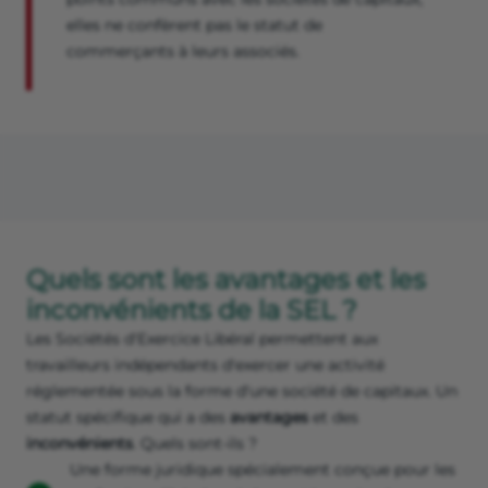
elles ne confèrent pas le statut de
commerçants à leurs associés.
Quels sont les avantages et les
inconvénients de la SEL ?
Les Sociétés d'Exercice Libéral permettent aux
travailleurs indépendants d'exercer une activité
réglementée sous la forme d'une société de capitaux. Un
statut spécifique qui a des
avantages
et des
inconvénients
. Quels sont-ils ?
Une forme juridique spécialement conçue pour les