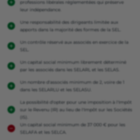
professions libérales réglementées qui préserve
leur indépendance.
Une responsabilité des dirigeants limitée aux
apports dans la majorité des formes de la SEL.
Un contrôle réservé aux associés en exercice de la
SEL.
Un capital social minimum librement déterminé
par les associés dans les SELARL et les SELAS.
Un nombre d'associés minimum de 2, voire de 1
dans les SELARLU et les SELASU.
La possibilité d'opter pour une imposition à l'Impôt
sur le Revenu (IR) au lieu de l'Impôt sur les Sociétés
(IS).
Un capital social minimum de 37 000 € pour les
SELAFA et les SELCA.