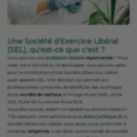
Une Société d'Exercice Libéral
(SEL), qu'est-ce que c'est ?
Vous exercez une
profession libérale
réglementée
? Pour
créer votre activité ou la développer, vous pouvez opter
pour la constitution d'une Société d'Exercice Libéral,
aussi appelée SEL. Une décision qui permet aux
professionnels concernés de bénéficier des avantages
d'une
société de capitaux
, à l'image d'une SARL, d'une
SAS, d'une SA ou encore d'une SCA.
Vous êtes avocat, expert-comptable ou encore médecin
? En exerçant votre activité sous le
statut juridique
de la
Société d'Exercice Libéral, vous devez vous conformer à
certaines
exigences
. Il est donc recommandé de prendre