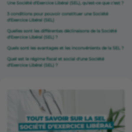
Une Société d'Exercice Libéral (SEL), qu'est-ce que c'est ?
3 conditions pour pouvoir constituer une Société
d'Exercice Libéral (SEL)
Quelles sont les différentes déclinaisons de la Société
d'Exercice Libéral (SEL) ?
Quels sont les avantages et les inconvénients de la SEL ?
Quel est le régime fiscal et social d'une Société
d'Exercice Libéral (SEL) ?