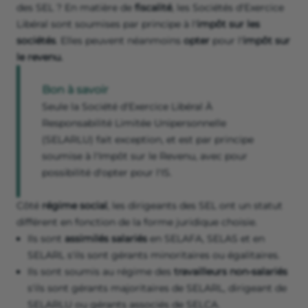
des SEL ? En matière de
fiscalité
, les Sociétés d'Exercice
Libéral sont soumises par principe à l'
impôt sur les
sociétés
. Elles peuvent néanmoins
opter
pour l'
impôt sur
le revenu.
Bon à savoir
Seule la Société d'Exercice Libéral À
Responsabilité Limitée Unipersonnelle
(SELARLU) fait exception, et est par principe
soumise à l'Impôt sur le Revenu, avec pour
possibilité d'opter pour l'IS.
Côté
régime social
, les dirigeants des SEL ont un statut
différent en fonction de la forme juridique choisie.
Ils sont
assimilés salariés
en SELAFA, SELAS et en
SELARL s'ils sont gérants minoritaires ou égalitaires.
Ils sont soumis au régime des
travailleurs non-salariés
s'ils sont gérants majoritaires de SELARL, dirigeant de
SELARLU ou gérants associés de SELCA.