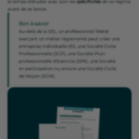
le temps d'étudier avec soin les
spécificités
de ce régime
avant de se lancer.
Bon à savoir
Au-delà de la SEL, un professionnel libéral
exerçant un métier réglementé peut créer une
entreprise individuelle (EI), une Société Civile
Professionnelle (SCP), une Société Pluri-
professionnelle d'Exercice (SPE), une Société
en participation ou encore une Société Civile
de Moyen (SCM).