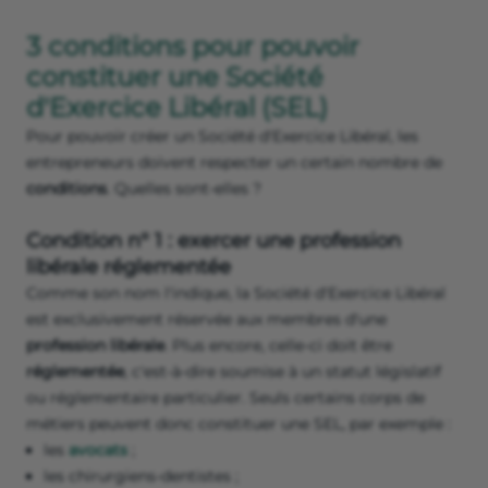
3 conditions pour pouvoir
constituer une Société
d'Exercice Libéral (SEL)
Pour pouvoir créer un Société d'Exercice Libéral, les
entrepreneurs doivent respecter un certain nombre de
conditions
. Quelles sont-elles ?
Condition n° 1 : exercer une profession
libérale réglementée
Comme son nom l'indique, la Société d'Exercice Libéral
est exclusivement réservée aux membres d'une
profession libérale
. Plus encore, celle-ci doit être
réglementée
, c'est-à-dire soumise à un statut législatif
ou réglementaire particulier. Seuls certains corps de
métiers peuvent donc constituer une SEL, par exemple :
les
avocats
;
les chirurgiens-dentistes ;