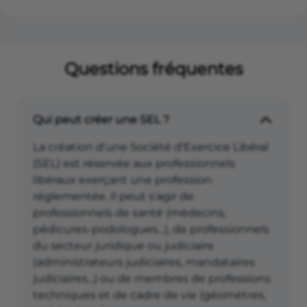
Questions fréquentes
Qui peut créer une SEL ?
La création d'une Société d'Exercice Libéral
(SEL) est réservée aux professionnels
libéraux exerçant une profession
réglementée. Il peut s'agir de
professionnels de santé (médecins,
pédicures-podologues…), de professionnels
du secteur juridique ou judiciaire
(administrateurs judiciaires, mandataires
judiciaires...) ou de membres de professions
techniques et de cadre de vie (géomètres,