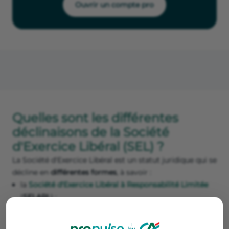
Ouvrir un compte pro
Quelles sont les différentes
déclinaisons de la Société
d'Exercice Libéral (SEL) ?
La Société d'Exercice Libéral est un statut juridique qui se
décline en
différentes formes
, à savoir :
la
Société d'Exercice Libéral à Responsabilité Limitée
(
SELARL
) ;
la
Société d'Exercice Libéral à Responsabilité Limitée
Unipersonnelle
(
SELARLU
) ;