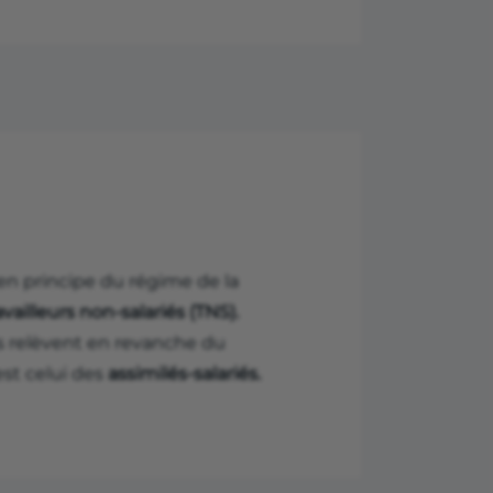
en principe du régime de la
availleurs non-salariés (TNS).
ls relèvent en revanche du
st celui des
assimilés-salariés.