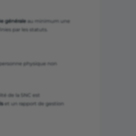
e générale
au minimum une
nies par les statuts.
 personne physique non
lité de la SNC est
ls
et un rapport de gestion