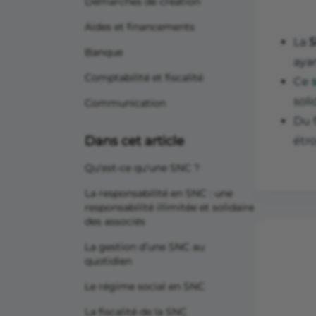
Démarches de création
Aides et financements
La
S
Banque
aya
Comptabilité et fiscalité
Ce
sol
Communication
Du f
Dans cet article
étro
Qu'est-ce qu'une SNC ?
La responsabilité en SNC : une
responsabilité illimitée et solidaire
des associés
La gestion d’une SNC au
quotidien
Le régime social en SNC
La fiscalité de la SNC