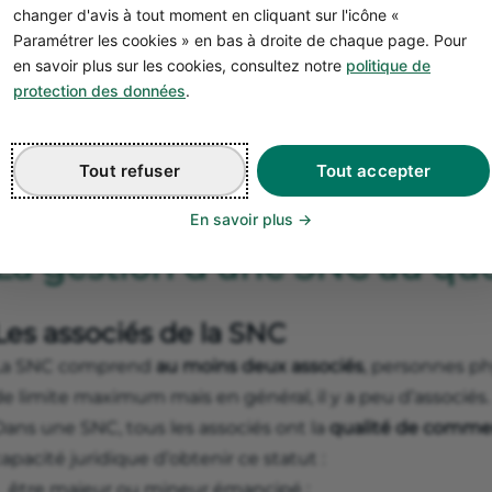
changer d'avis à tout moment en cliquant sur l'icône «
Paramétrer les cookies » en bas à droite de chaque page. Pour
en savoir plus sur les cookies, consultez notre
politique de
protection des données
.
Tout refuser
Tout accepter
En savoir plus
La gestion d’une SNC au qu
Les associés de la SNC
La SNC comprend
au moins deux associés
, personnes ph
e limite maximum mais en général, il y a peu d’associés.
Dans une SNC, tous les associés ont la
qualité de comme
apacité juridique d’obtenir ce statut :
être majeur ou mineur émancipé ;