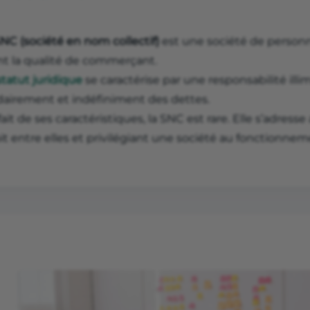
NC (société en nom collectif)
est une société de person
nt la qualité de commerçant.
statut juridique
se caractérise par une responsabilité illi
idairement et indéfiniment des dettes.
ait de ses caractéristiques, la SNC est rare. Elle s’adress
it entre elles et privilégiant une société au fonctionne