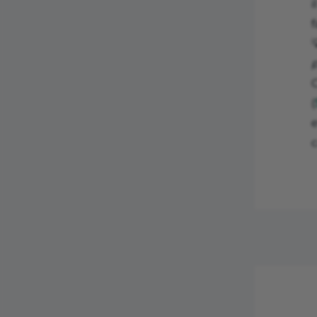
i

(
c