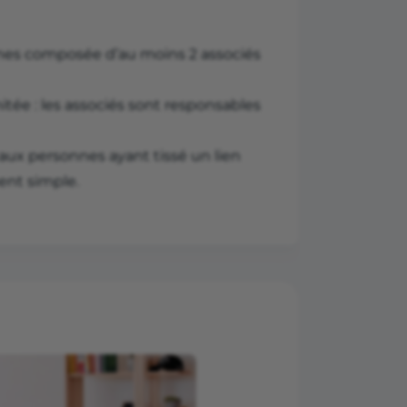
nes composée d’au moins 2 associés
mitée : les associés sont responsables
e aux personnes ayant tissé un lien
ment simple.