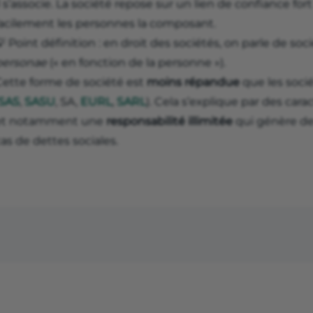
l s’associe. La société repose sur un lien de confiance fo
facilement les personnes la composant.
 Point définition : en droit des sociétés, on parle de so
personae
(« en fonction de la personne »).
Cette forme de société est
moins répandue
que les soci
SAS
,
SASU
, SA,
EURL
,
SARL
). Cela s’explique par des cara
et notamment une
responsabilité illimitée
qui génère des
as de dettes sociales.