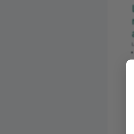
L
⚠
s