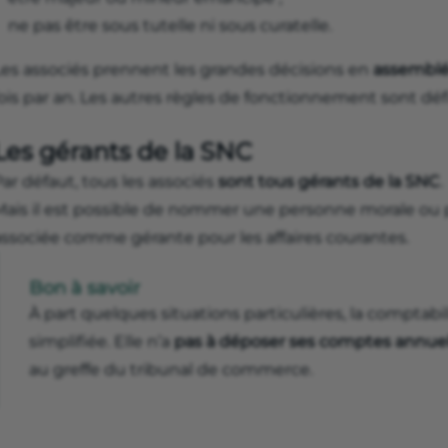
ne pas être sous tutelle ni sous curatelle.
Les associés prennent les grandes décisions en
assemblé
ois par an. Les autres règles de fonctionnement sont défi
Les gérants de la SNC
ar défaut, tous les associés
sont tous gérants de la SNC
.
Mais il est possible de nommer une personne morale ou
associée comme gérante pour les affaires courantes.
Bon à savoir
À part quelques situations particulières, la comptabi
simplifiée. Elle n’a
pas à déposer ses comptes annue
au greffe du tribunal de commerce.