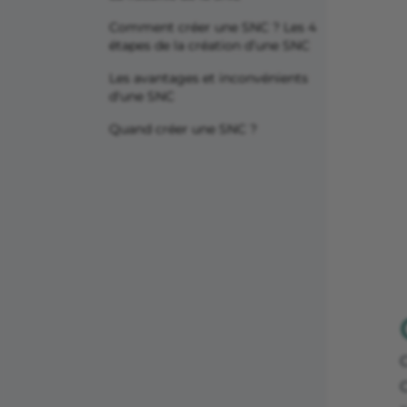
Comment créer une SNC ? Les 4
étapes de la création d’une SNC
Les avantages et inconvénients
d'une SNC
Quand créer une SNC ?
C