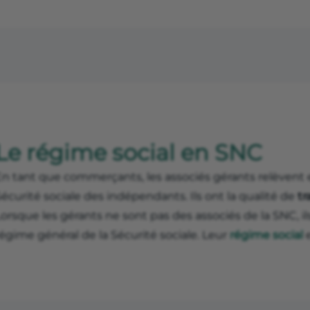
Le régime social en SNC
En tant que commerçants, les associés gérants relèvent 
écurité sociale des indépendants. Ils ont la qualité de
tr
orsque les gérants ne sont pas des associés de la SNC, i
égime général de la Sécurité sociale. Leur
régime social
e