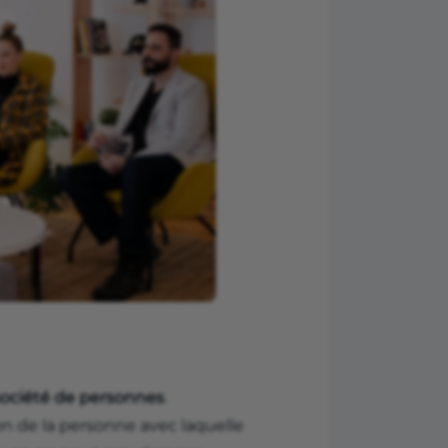
ociété de personnes
.
ion de la personne avec laquelle