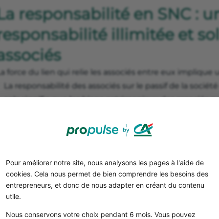
La responsabilité en SNC : u
responsabilité illimitée et so
associés
a force du lien qui relie les associés entre eux implique 
La responsabilité des associés sur le passif de la société
cela signifie que les biens patrimoniaux des associés 
difficultés financières, et ce quel que soit l’apport réalis
n’est pas limitée aux apports comme dans les sociétés à
La responsabilité des associés est engagée de manière
montant des parts, chaque associé peut être amené à r
Pour améliorer notre site, nous analysons les pages à l'aide de
créance même si la créance appartient à un autre assoc
cookies. Cela nous permet de bien comprendre les besoins des
entrepreneurs, et donc de nous adapter en créant du contenu
️ En conséquence, la cession de parts sociales ou la tran
utile.
oumise à des conditions d’accord très strictes.
Nous conservons votre choix pendant 6 mois. Vous pouvez