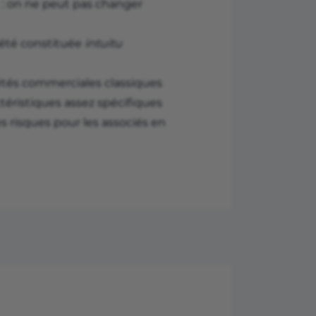
rt : on ne peut pas changer
ciété constituée
intuitu
étés commerciales classiques
ctéristiques assez spécifiques
 risques pour les associés en