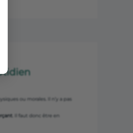
otidien
ysiques ou morales. Il n’y a pas
rçant
. Il faut donc être en