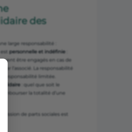
ne
lidaire des
une large responsabilité :
 est
personnelle et indéfinie
:
peuvent être engagés en cas de
é par l’associé. La responsabilité
 responsabilité limitée.
solidaire
: quel que soit le
embourser la totalité d’une
ié.
smission de parts sociales est