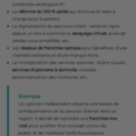
solidarites-sante.gouv.fr)
La
réforme du 100 % santé
qui diminue le reste à
charge pour le patient.
La digitalisation du parcours client : vente en ligne
depuis un site e-commerce,
essayage virtuel
, prise de
rendez-vous simplifiée, etc.
Les
réseaux de franchise optique
pour bénéficier d’une
clientèle existante et d’une marque forte.
La multiplication des services associés : bilans visuels,
services d’opticiens à domicile
, conseils,
personnalisation des montures, etc.
Exemple
Un opticien indépendant observe une baisse de
la fréquentation et du pouvoir d’achat dans sa
région. Il décide de rejoindre une
franchise low
cost
pour profiter d’un concept connu du
public et de meilleurs tarifs fournisseurs.