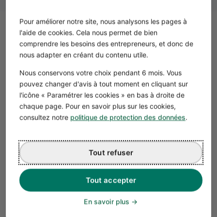
Pour améliorer notre site, nous analysons les pages à
l'aide de cookies. Cela nous permet de bien
Comment réaliser l’analyse
comprendre les besoins des entrepreneurs, et donc de
SWOT d’un opticien ?
nous adapter en créant du contenu utile.
Pour réaliser l'analyse SWOT d’un opticien, et construire
Nous conservons votre choix pendant 6 mois. Vous
un plan d’action utile et exploitable, suivez ces quatre
pouvez changer d'avis à tout moment en cliquant sur
étapes.
l'icône « Paramétrer les cookies » en bas à droite de
chaque page. Pour en savoir plus sur les cookies,
Étape #1 : définir les objectifs de l’analyse
consultez notre
politique de protection des données
.
SWOT
Avant tout, définissez pourquoi vous réalisez cette
matrice SWOT. Pour un opticien ou un magasin
Tout refuser
d'optique, plusieurs objectifs sont possibles :
Préparer une ouverture de magasin
: analyser la
concurrence, identifier vos forces différenciantes.
Tout accepter
Relancer un point de vente existant
: comprendre ce
En savoir plus
qui fonctionne, ce qui bloque, et où se situent les
opportunités d’amélioration.