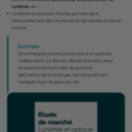
lunettes
, etc..
La baisse du pouvoir d’achat qui retarde le
renouvellement des montures et fait baisser le panier
moyen.
Exemple
Une enseigne ouvre à proximité d’un opticien
indépendant. Ce dernier décide d’investir dans
un positionnement haut de gamme :
décoration de la boutique, service premium,
marques haut de gamme, etc.