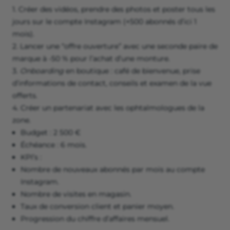
1. Créer des vidéos, prendre des photos et poster tous les
jours sur le compte Instagram (+500 abonnés d’ici 1
mois).
2. Lancer une “offre ouverture” avec une seconde paire de
marque à -50 % pour l’achat d’une monture.
3.
Onboarding
en boutique : café de bienvenue, prise
d’informations de contact, conseils et examen de la vue
offerts.
4. Créer un partenariat avec les ophtalmologues de la
zone.
Budget : 2 500 €
Échéance : 6 mois.
KPI’s :
Nombre de nouveaux abonnés par mois au compte
Instagram.
Nombre de visites en magasin.
Taux de conversion client et panier moyen.
Progression du chiffre d’affaires mensuel.