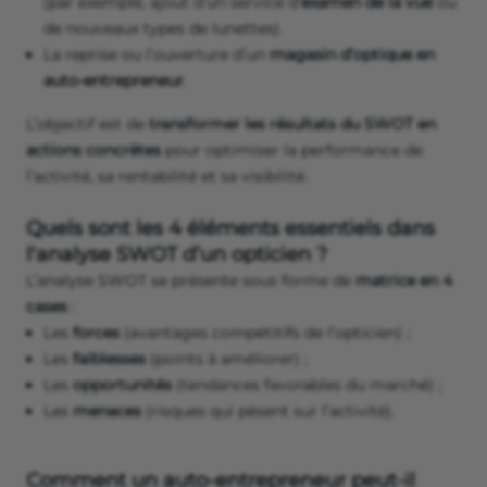
(par exemple, ajout d’un service d’
examen de la vue
ou
de nouveaux types de lunettes).
La reprise ou l’ouverture d’un
magasin d’optique en
auto‑entrepreneur
.
L’objectif est de
transformer les résultats du SWOT en
actions concrètes
pour optimiser la performance de
l’activité, sa rentabilité et sa visibilité.
Quels sont les 4 éléments essentiels dans
l'analyse SWOT d’un opticien ?
L’analyse SWOT se présente sous forme de
matrice en 4
cases
:
Les
forces
(avantages compétitifs de l’opticien) ;
Les
faiblesses
(points à améliorer) ;
Les
opportunités
(tendances favorables du marché) ;
Les
menaces
(risques qui pèsent sur l’activité).
Comment un auto‑entrepreneur peut‑il