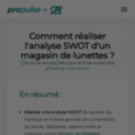
Comment réaliser
l'analyse SWOT d'un
magasin de lunettes ?
5 min de lecture
Mis à jour le 22 décembre 2025
Écrit par
Jules Drevon
En résumé :
Réaliser une analyse SWOT
du secteur de
l’optique en France permet de comprendre
les forces, faiblesses, opportunités et
menaces avant d’
ouvrir un magasin