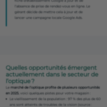
fiche d'établissement Google à jour et de
l’absence de prise de rendez-vous en ligne. Le
gérant décide de mettre cela à jour et de
lancer une campagne locale Google Ads.
Quelles opportunités émergent
actuellement dans le secteur de
l’optique ?
Le
marché de l’optique profite de plusieurs opportunités
en 2025
, voici quelques pistes pour votre magasin :
Le vieillissement de la population : 97 % des plus de 60
ans sont atteints de troubles de la vision (source :