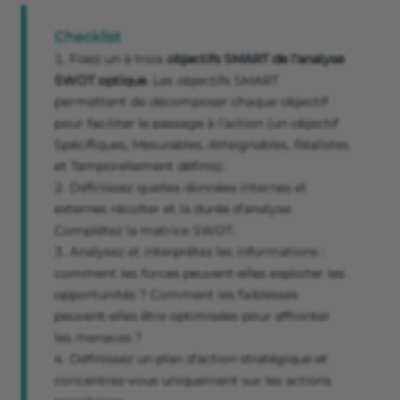
Checklist
Fixez un à trois
objectifs SMART de l’analyse
SWOT optique
. Les objectifs SMART
permettent de décomposer chaque objectif
pour faciliter le passage à l’action (un objectif
Spécifiques, Mesurables, Atteignables, Réalistes
et Temporellement définis).
Définissez quelles données internes et
externes récolter et la durée d’analyse.
Complétez la matrice SWOT.
Analysez et interprétez les informations :
comment les forces peuvent-elles exploiter les
opportunités ? Comment les faiblesses
peuvent-elles être optimisées pour affronter
les menaces ?
Définissez un plan d’action stratégique et
concentrez-vous uniquement sur les actions