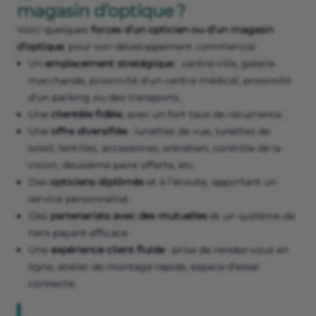
magasin d’optique ?
Voici quelques
forces d’un opticien ou d’un magasin
d’optique
, pour son développement commercial :
Un
emplacement stratégique
: centre-ville, galerie
marchande, proximité d’un centre médical, proximité
d’un parking ou des transports.
Une
clientèle fidèle
, avec un fort taux de récurrence.
Une
offre diversifiée
: lunettes de vue, lunettes de
soleil, lentilles, accessoires, entretien, contrôle de la
vision, deuxième paire offerte, etc.
Des
opticiens diplômés
et à l’écoute, apportant un
service personnalisé.
Des
partenariats avec des mutuelles
et un système de
tiers payant efficace.
Une
expérience client fluide
: prise de rendez-vous en
ligne, atelier de montage rapide, espace d’essai
connecté.