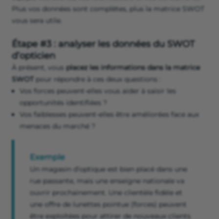
Plus vos données sont complètes, plus la matrice SWOT
vous sera utile.
Étape #3 : analyser les données du SWOT
d’opticien
À présent, vous
placez les informations dans la matrice
SWOT
pour répondre à ces deux questions :
Vos forces peuvent-elles vous aider à saisir les
opportunités identifiées ?
Vos faiblesses peuvent-elles être améliorées face aux
menaces du marché ?
Exemple
Un magasin d'optique est bien placé dans une
rue passante, mais une enseigne nationale va
ouvrir prochainement. Une clientèle fidèle et
une offre de lunettes pointue (forces) peuvent
être exploitées pour attirer de nouveaux clients