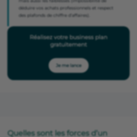
mais aussi les faiblesses (impossibilité de
déduire vos achats professionnels et respect
des plafonds de chiffre d’affaires).
Réalisez votre business plan
gratuitement
Je me lance
Quelles sont les forces d’un