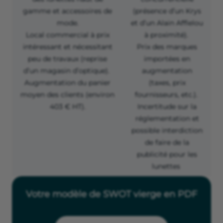
gamme et accessoires de
(présence d’un Krys
mode.
et d’un Alain Afflelou
Local commercial à prix
à proximité).
intéressant et nécessitant
Prix des marques
peu de travaux (reprise
importées en
d’un magasin d’optique).
augmentation
Augmentation du panier
(taxes, prix
moyen des clients (environ
fournisseurs, etc.).
403 € HT).
Incertitude sur la
réglementation et
possible interdiction
de faire de la
publicité pour les
lunettes
Votre modèle de SWOT vierge en PDF