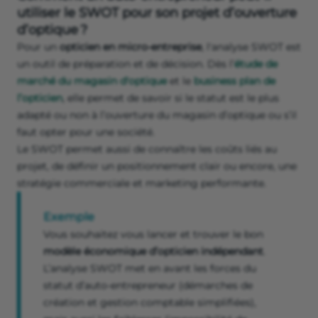
utiliser le SWOT pour son projet d’ouverture
d’optique ?
Pour un
opticien en micro-entreprise
, l'analyse SWOT est
un outil de préparation et de décision. Dès l’
étude de
marché du magasin d'optique
et le
business plan de
l’opticien
, elle permet de savoir si le statut est le plus
adapté ou non à l’ouverture du magasin d’optique ou s’il
faut opter pour une société.
Le SWOT permet aussi de connaître les coûts liés au
projet, de définir un positionnement clair ou encore, une
stratégie commerciale et marketing performante.
Exemple
Vous souhaitez vous lancer et trouver le bon
modèle économique d’opticien
indépendant
.
L’analyse SWOT met en avant les forces du
statut d’auto-entrepreneur (démarches de
création et gestion comptable simplifiées),