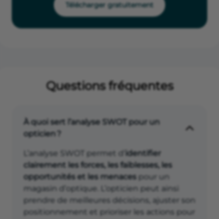
Télécharger gratuitement
Questions fréquentes
À quoi sert l’analyse SWOT pour un
opticien ?
L’analyse SWOT permet d’
identifier
clairement les forces, les faiblesses, les
opportunités et les menaces
pour un
magasin d’optique. L’opticien peut ainsi
prendre de meilleures décisions, ajuster son
positionnement et prioriser les actions pour