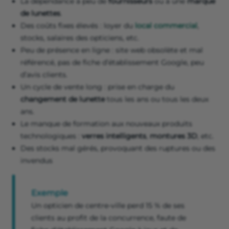
La dépendance à peu de
fournisseurs
ou à une
marque
de lunettes
.
Des coûts fixes élevés : loyer du
local commercial
,
stocks, salaires des opticiens, etc.
Peu de présence en ligne : site web obsolète et mal
référencé, pas de fiche d’établissement Google, peu
d’avis clients.
Un cycle de vente long : prise en charge du
changement de lunette
tous les ans ou tous les deux
ans.
Le manque de formation aux nouveaux produits
technologiques :
verres intelligents
,
montures 3D
, etc.
Des stocks mal gérés, provoquant des ruptures ou des
invendus
Exemple
Un opticien de centre-ville perd 15 % de ses
clients au profit de la concurrence, faute de