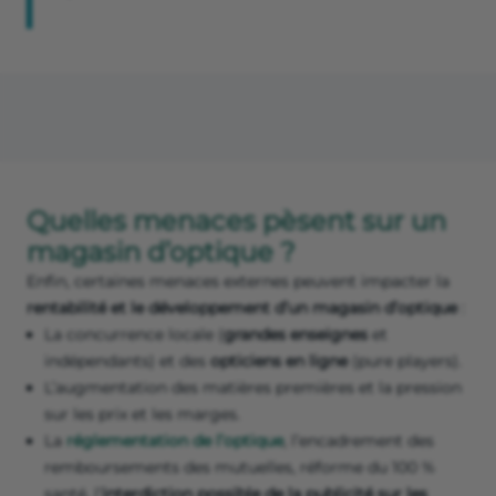
Quelles menaces pèsent sur un
magasin d’optique ?
Enfin, certaines menaces externes peuvent impacter la
rentabilité et le développement d’un magasin d’optique
:
La concurrence locale (
grandes enseignes
et
indépendants) et des
opticiens en ligne
(pure players).
L’augmentation des matières premières et la pression
sur les prix et les marges.
La
réglementation de l’optique
, l’encadrement des
remboursements des mutuelles, réforme du 100 %
santé, l’
interdiction possible de la publicité sur les