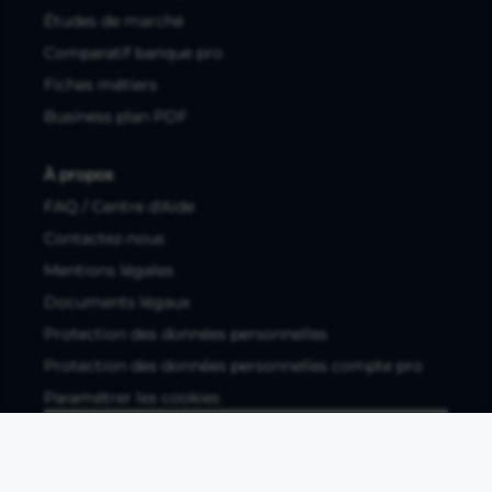
Études de marché
Comparatif banque pro
Fiches métiers
Business plan PDF
À propos
FAQ / Centre d'Aide
Contactez-nous
Mentions légales
Documents légaux
Protection des données personnelles
Protection des données personnelles compte pro
Paramétrer les cookies
Compte ouvert, sous réserve d'acceptation, auprès d'Okali,
filiale du groupe Crédit Agricole, établissement de monnaie
électronique enregistré à l'ACPR (REGAFI 17448,
www.regafi.fr), SAS au capital social de 5.660.962,00 €, 50 rue