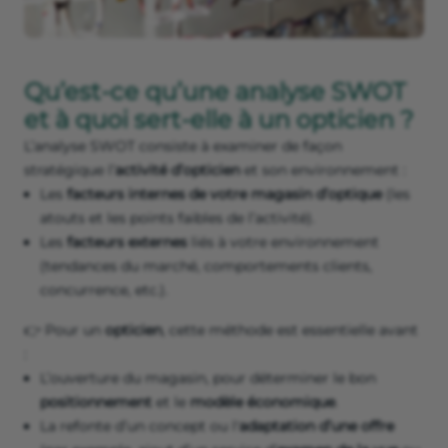
Qu’est-ce qu’une analyse SWOT
et à quoi sert-elle à un opticien ?
L’analyse SWOT consiste à examiner de façon
stratégique l’
activité d’opticien
et son environnement :
Les
facteurs internes
de votre magasin d’optique
(les
atouts et les points faibles de l’activité).
Les
facteurs externes
liés à votre environnement
(tendances du marché, comportements clients,
concurrence, etc.).
👉 Pour un
opticien
, cette méthode est essentielle avant
:
L’ouverture du magasin, pour déterminer le bon
positionnement
et le
modèle économique
.
La refonte d’un concept ou l'
adaptation d’une offre