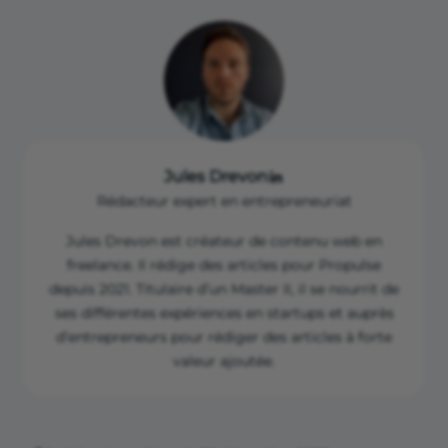
business/optique/etude-marche
Jules Drevon
Rédacteur expert en entrepreneuriat
Jules Drevon est créateur de contenu web en
freelance. Il rédige des articles pour Propulse
depuis 2021. Titulaire d’un Master II, il se nourrit de
ses différentes expériences en startups et auprès
d’entrepreneurs pour rédiger des articles à forte
valeur ajoutée.