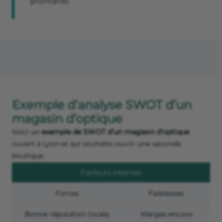
prioritaires.
Exemple d’analyse SWOT d’un
magasin d’optique
Voici un
exemple de SWOT d’un magasin d’optique
ouvert à Lyon et qui souhaite ouvrir une seconde
boutique.
Facteurs internes
Forces
Faiblesses
Bonne réputation locale,
Marges encore