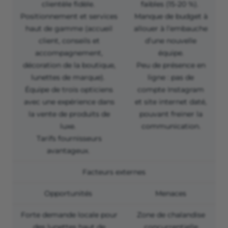
clientèle fidèle.
faibles (15-20 %).
Positionnement et services
Manque de budget à
haut de gamme (accueil
allouer à l’embauche
client, conseils et
d’une nouvelle
accompagnement,
équipe.
décoration de la boutique,
Peu de présence en
lunettes de marque).
ligne : pas de
Équipe de trois opticiens
compte Instagram
avec une expérience dans
et site internet daté,
la vente de produits de
pouvant freiner la
luxe.
communication.
Tarifs fournisseurs
avantageux.
Facteurs externes
Opportunités
Menaces
Forte demande locale pour
Zone de chalandise
des lunettes haut de
concurrentielle