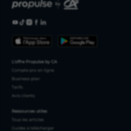
L'offre Propulse by CA
Compte pro en ligne
Business plan
Tarifs
Avis clients
Ressources utiles
Tous les articles
Guides à télécharger