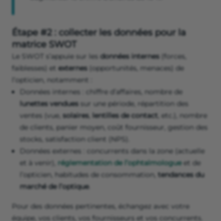
Étape #2 : collecter les données pour la
matrice SWOT
Le SWOT s’appuie sur les
données internes
(forces,
faiblesses) et
externes
(opportunités, menaces) de
l’opticien, notamment :
Données internes : chiffre d’affaires, nombre de
lunettes vendues
sur une période, répartition des
ventes (vue,
solaires
,
lentilles de contact
, etc.), nombre
de clients, panier moyen, coût fournisseur, gestion des
stocks, satisfaction client (NPS).
Données externes : concurrents dans la zone (actuelle
et à venir),
réglementation de l’ophtalmologue
et de
l’opticien, habitudes de consommation,
tendances du
marché de l’optique
.
Pour des données pertinentes, échangez avec votre
équipe, vos clients, vos fournisseurs et vos concurrents.