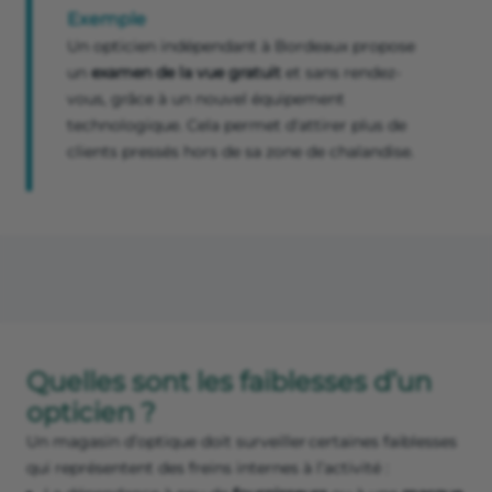
Exemple
Un opticien indépendant à Bordeaux propose
un
examen de la vue gratuit
et sans rendez-
vous, grâce à un nouvel équipement
technologique. Cela permet d'attirer plus de
clients pressés hors de sa zone de chalandise.
Quelles sont les faiblesses d’un
opticien ?
Un magasin d’optique doit surveiller certaines faiblesses
qui représentent des freins internes à l’activité :