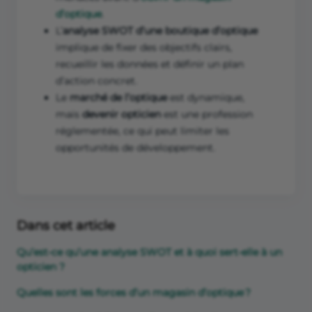
d’optique
.
L’
analyse SWOT d’une boutique d’optique
implique de fixer des objectifs clairs,
recueillir les données et définir un plan
d’action concret.
Le
marché de l’optique
est dynamique,
mais
devenir opticien
est une profession
réglementée, ce qui peut limiter les
opportunités de développement.
Dans cet article
Qu’est-ce qu’une analyse SWOT et à quoi sert-elle à un
opticien ?
Quelles sont les forces d’un magasin d’optique ?