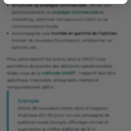
Structurer sa stratégie commerciale
: affiner son
positionnement, sa
stratégie commerciale
et
marketing, optimiser son parcours client ou sa
communication locale.
Accompagner une
montée en gamme de l’opticien
,
trouver de nouveaux fournisseurs, embaucher un
opticien, etc.
Plus votre objectif est précis, plus la SWOT vous
permettra de prendre des décisions opérationnelles.
Aidez-vous de la
méthode SMART
: l'objectif doit être
spécifique, mesurable, atteignable, réaliste et
temporellement défini.
Exemple
Attirer 80 nouveaux clients dans le magasin
d’optique d’ici 90 jours via une campagne de
publicité locale (Google, affichage vitrine) et
augmenter le chiffre d’affaires de 10 %.