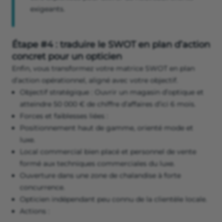
exigeants.
Étape #4 : traduire le SWOT en plan d’action
concret pour un opticien
Enfin, vous transformez votre matrice SWOT en plan
d’action opérationnel, aligné avec votre objectif.
Objectif stratégique : Ouvrir un magasin d’optique et
atteindre 50 000 € de chiffre d’affaires d’ici 6 mois.
Forces et faiblesses liées :
Positionnement haut de gamme, orienté mode et
luxe.
Local commercial bien placé et personnel de vente
formé aux techniques commerciales du luxe.
Ouverture dans une zone de chalandise à forte
concurrence.
Opticien indépendant peu connu de la clientèle locale.
Actions :