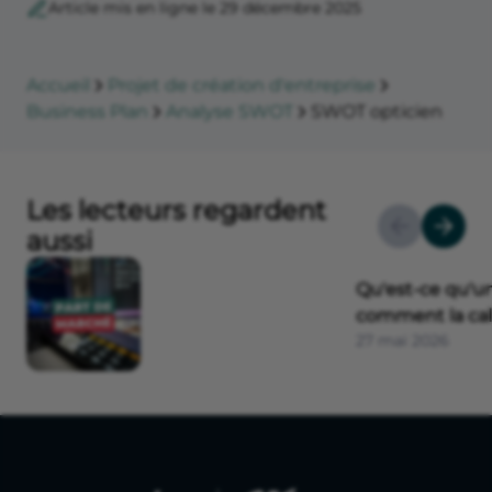
Article mis en ligne le 29 décembre 2025
Accueil
Projet de création d'entreprise
Business Plan
Analyse SWOT
SWOT opticien
Les lecteurs regardent
aussi
Qu'est-ce qu'u
comment la cal
27 mai 2026