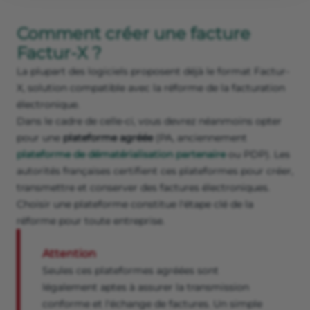
Comment créer une facture
Factur-X ?
La plupart des logiciels proposent déjà le format Factur-
X, solution compatible avec la réforme de la facturation
électronique.
Dans le cadre de celle-ci, vous devrez néanmoins opter
pour une
plateforme agréée
(PA, anciennement
plateforme de dématérialisation partenaire
ou PDP). Les
autorités françaises certifient ces plateformes pour créer,
transmettre et conserver des factures électroniques.
Choisir une plateforme constitue l'étape clé de la
réforme pour toute entreprise.
Attention
Seules ces plateformes agréées sont
légalement aptes à assurer la transmission
conforme et l'échange de factures. Un simple