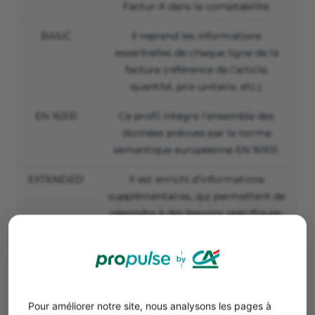
Factur-X dans la comptabilité.
BASIC
Il reprend les informations
essentielles de chaque ligne de la
facture (référence de l’article,
quantité, prix unitaire, etc.).
EN 16931
Ce profil intègre l’ensemble des
données prévues par la norme
sémantique européenne EN 16931.
EXTENDED
Il est enrichi d’informations
supplémentaires, qui permettent de
répondre à des besoins spécifiques.
Il est par exemple utile dans le cas
d’une facture qui inclut plusieurs
bons de livraison différents.
Chaque profil de données décrit reprend les informations
incluses dans le précédent.
Pour améliorer notre site, nous analysons les pages à