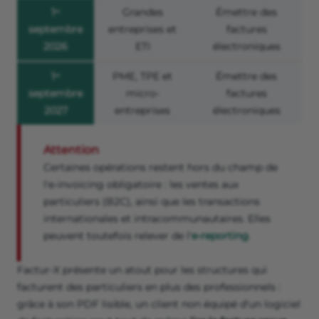
1ᵉʳ
Grandes
Émettre des
septembre
entreprises et
factures
2026
ETI
électroniques
1ᵉʳ
PME, TPE et
Émettre des
septembre
micro-
factures
2027
entreprises
électroniques
Attention
Certaines opérations restent hors du champ de
l'e-invoicing obligatoire : les ventes aux
particuliers (B2C), ainsi que les transactions
internationales et intracommunautaires. Elles
peuvent toutefois relever de l'
e-reporting
.
Factur-X présente un atout pour les structures qui
facturent des particuliers en plus des professionnels :
grâce à son PDF lisible, un client non équipé d'un logiciel