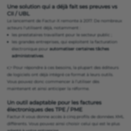
Une solution qui a déjà fait ses preuves vs
CII / UBL
Le lancement de Factur-X remonte à 2017. De nombreux
acteurs l'utilisent déjà, notamment :
les prestataires travaillant pour le secteur public ;
les grandes entreprises, qui exploitent la facturation
électronique pour
automatiser certaines tâches
administratives
.
👉 Pour répondre à ces besoins, la plupart des éditeurs
de logiciels ont déjà intégré ce format à leurs outils.
Vous pouvez donc commencer à l’utiliser dès
maintenant et ainsi anticiper la réforme.
Un outil adaptable pour les factures
électroniques des TPE / PME
Factur-X vous donne accès à cinq profils de données XML
différents. Vous pouvez ainsi choisir celui qui est le plus
adapté à votre entreprise.