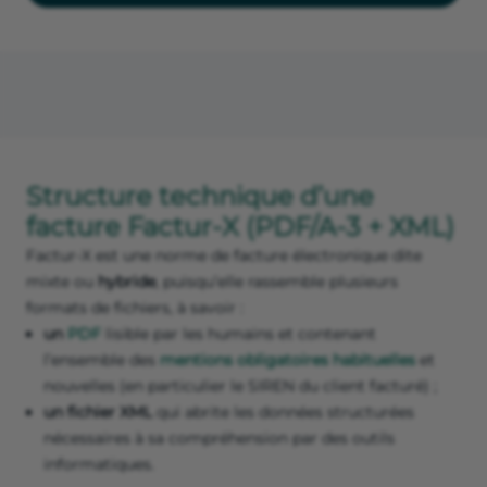
Structure technique d’une
facture Factur-X (PDF/A-3 + XML)
Factur-X est une norme de facture électronique dite
mixte ou
hybride
, puisqu’elle rassemble plusieurs
formats de fichiers, à savoir :
un
PDF
lisible par les humains et contenant
l’ensemble des
mentions obligatoires habituelles
et
nouvelles (en particulier le SIREN du client facturé) ;
un fichier XML
qui abrite les données structurées
nécessaires à sa compréhension par des outils
informatiques.