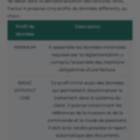
de détail dans la dématérialisation des factures. Ainsi,
Factur-X propose cinq profils de données différents, au
choix :
Profil de
Description
données
MINIMUM
Il rassemble les données minimales
requises par la réglementation, y
compris l’ensemble des mentions
obligatoires d’une facture.
BASIC
Ce profil inclut aussi des données
WITHOUT
qui permettent d’automatiser le
LINE
traitement dans le système du
client. Il précise notamment les
références de la livraison et de la
commande et le mode de paiement.
Il doit ainsi rendre possible le report
automatique des documents