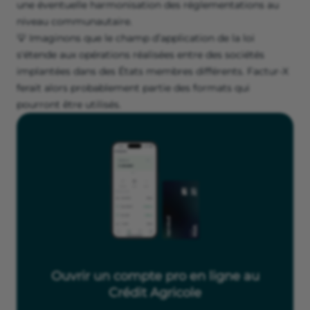
une éventuelle harmonisation des réglementations au
niveau communautaire.
💡 Imaginons que le champ d’application de la loi
s'étende aux opérations réalisées entre des sociétés
implantées dans des États membres différents. Factur-X
ferait alors probablement partie des formats qui
pourront être utilisés.
Ouvrir un compte pro en ligne au
Crédit Agricole