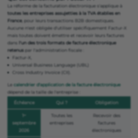
La réforme de la facturation électronique s'applique à
toutes les entreprises assujetties à la TVA établies en
France
, pour leurs transactions B2B domestiques.
Aucune n'est obligée d'utiliser spécifiquement Factur-X
mais toutes doivent émettre et recevoir leurs factures
dans
l'un des trois formats de facture électronique
retenus
par l'administration fiscale :
Factur-X,
Universal Business Language (UBL)
Cross Industry Invoice (CII).
Le
calendrier d'application de la facture électronique
dépend de la taille de l'entreprise :
Échéance
Qui ?
Obligation
1ᵉʳ
Toutes les
Recevoir des
septembre
entreprises
factures
2026
électroniques