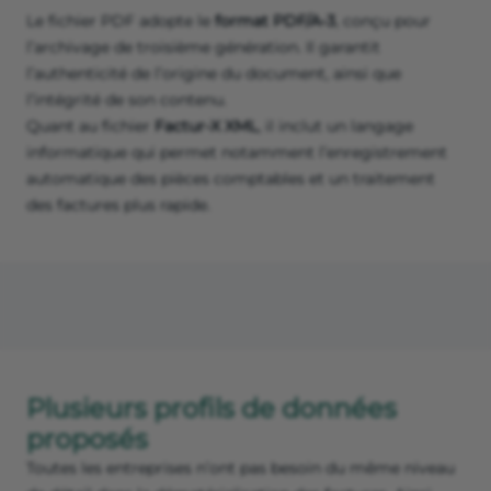
Le fichier PDF adopte le
format PDF/A-3
, conçu pour
l’archivage de troisième génération. Il garantit
l’authenticité de l’origine du document, ainsi que
l’intégrité de son contenu.
Quant au fichier
Factur-X XML
, il inclut un langage
informatique qui permet notamment l’enregistrement
automatique des pièces comptables et un traitement
des factures plus rapide.
Plusieurs profils de données
proposés
Toutes les entreprises n’ont pas besoin du même niveau