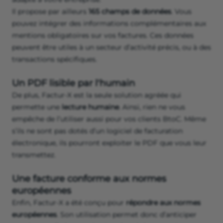
Il propose par ailleurs
165 champs de données
. Vous
pouvez intégrer des informations complémentaires aux
mentions obligatoires sur vos factures. Ces données
peuvent être utiles à un secteur d’activité précis, ou à des
transactions spécifiques.
Un PDF lisible par l'humain
De plus, Factur-X est la seule solution agréée qui
permette une
lecture humaine
. Ainsi, rien ne vous
empêche de l’utiliser aussi pour vos clients BtoC. Même
s’ils ne sont pas dotés d’un logiciel de facturation
électronique, ils pourront exploiter le PDF que vous leur
transmettez.
Une facture conforme aux normes
européennes
Enfin, Factur-X a été conçu pour
répondre aux normes
européennes
. Son utilisation permet donc d’anticiper