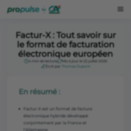
Factur-X : Tout savoir sur
le format de facturation
électronique européen
4 min de lecture
Mis à jour le 22 juillet 2026
Écrit par
Thomas Dupont
En résumé :
Factur-X est un format de facture
électronique hybride développé
conjointement par la France et
l’Allemagne.