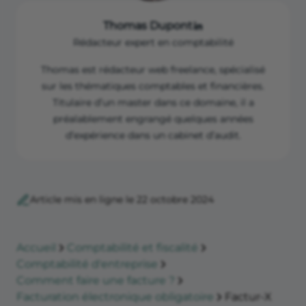
Thomas Dupont
Rédacteur expert en comptabilité
Thomas est rédacteur web freelance, spécialisé
sur les thématiques comptables et financières.
Titulaire d’un master dans ce domaine, il a
préalablement engrangé quelques années
d’expérience dans un cabinet d’audit.
Article mis en ligne le 22 octobre 2024
Accueil
Comptabilité et fiscalité
Comptabilité d'entreprise
Comment faire une facture ?
Facturation électronique obligatoire
Factur-X