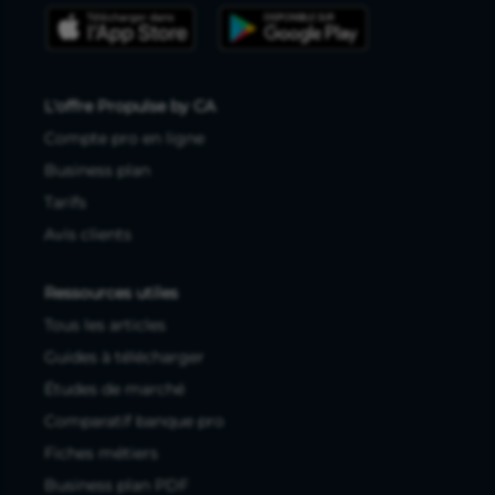
L'offre Propulse by CA
Compte pro en ligne
Business plan
Tarifs
Avis clients
Ressources utiles
Tous les articles
Guides à télécharger
Études de marché
Comparatif banque pro
Fiches métiers
Business plan PDF