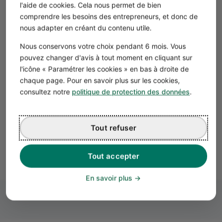
l'aide de cookies. Cela nous permet de bien
Checklist
comprendre les besoins des entrepreneurs, et donc de
MINIMUM / BASIC WL : à réserver à une
nous adapter en créant du contenu utile.
courte période transitoire au démarrage.
Nous conservons votre choix pendant 6 mois. Vous
BASIC : suffisant pour démarrer si le logiciel
pouvez changer d'avis à tout moment en cliquant sur
ne génère pas encore l'EN 16931 complet.
l'icône « Paramétrer les cookies » en bas à droite de
EN 16931 (ex-comfort) : profil recommandé
chaque page. Pour en savoir plus sur les cookies,
pour la majorité des entreprises ; conformité
consultez notre
politique de protection des données
.
européenne complète et automatisation de
bout en bout.
EXTENDED : pour les besoins complexes
Tout refuser
(données logistiques, incoterms).
Tout accepter
En savoir plus