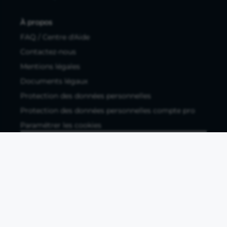
À propos
FAQ / Centre d'Aide
Contactez-nous
Mentions légales
Documents légaux
Protection des données personnelles
Protection des données personnelles compte pro
Paramétrer les cookies
Compte ouvert, sous réserve d'acceptation, auprès d'Okali,
filiale du groupe Crédit Agricole, établissement de monnaie
électronique enregistré à l'ACPR (REGAFI 17448,
www.regafi.fr), SAS au capital social de 5.660.962,00 €, 50 rue
La Boétie, 75008 Paris, RCS Paris 890 111 776. Propulse by CA
est une offre distribuée par Crédit Agricole SA, établissement
de crédit de droit français agréé par l'ACPR, SA au capital
social de 9 123 093 081,00 €, 12, place des Etats-Unis, 92127
Montrouge cedex. R.C.S Nanterre 784 608 416.