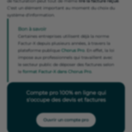
de facturation peut tout de même
lire la facture reçue
.
C'est un élément important au moment du choix du
système d'information.
Bon à savoir
Certaines entreprises utilisent déjà la norme
Factur-X depuis plusieurs années, à travers la
plateforme publique
Chorus Pro
. En effet, la loi
impose aux professionnels qui travaillent avec
le secteur public de déposer des factures selon
le
format Factur-X dans Chorus Pro
.
Compte pro 100% en ligne qui
s'occupe des devis et factures
Ouvrir un compte pro