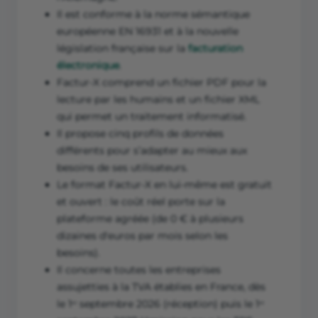
Il est conforme à la norme sémantique
européenne EN 16931 et à la nouvelle
législation française sur la
facturation
électronique
.
Factur-X comprend un fichier PDF pour la
lecture par les humains et un fichier XML
qui permet un traitement informatisé.
Il propose cinq profils de données
différents pour s’adapter au mieux aux
besoins de ses utilisateurs.
Le format Factur-X en lui-même est gratuit
et ouvert : le coût réel porte sur la
plateforme agréée (de 0 € à plusieurs
dizaines d'euros par mois selon les
besoins).
Il concerne toutes les entreprises
assujetties à la TVA établies en France, dès
le 1ᵉʳ septembre 2026 (réception) puis le 1ᵉʳ