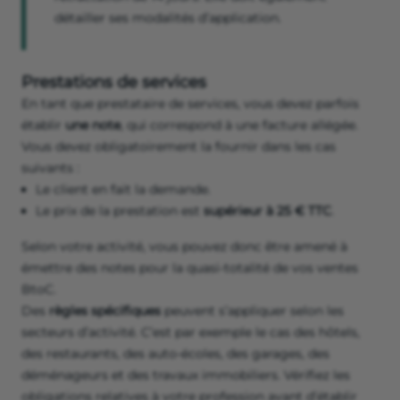
détailler ses modalités d’application.
Prestations de services
En tant que prestataire de services, vous devez parfois
établir
une note
, qui correspond à une facture allégée.
Vous devez obligatoirement la fournir dans les cas
suivants :
Le client en fait la demande.
Le prix de la prestation est
supérieur à 25 € TTC
.
Selon votre activité, vous pouvez donc être amené à
émettre des notes pour la quasi-totalité de vos ventes
BtoC.
Des
règles spécifiques
peuvent s’appliquer selon les
secteurs d’activité. C’est par exemple le cas des hôtels,
des restaurants, des auto-écoles, des garages, des
déménageurs et des travaux immobiliers. Vérifiez les
obligations relatives à votre profession avant d’établir