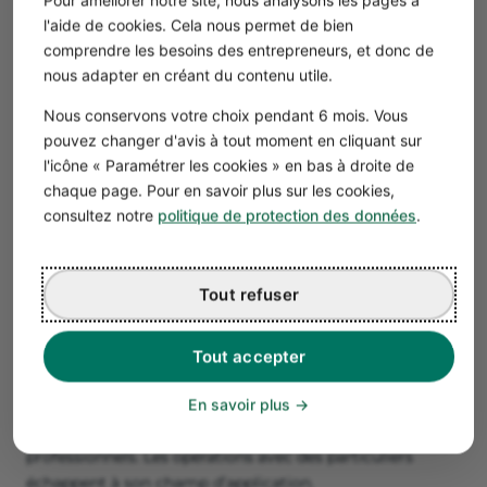
Pour améliorer notre site, nous analysons les pages à
est applicable aux biens vendus.
l'aide de cookies. Cela nous permet de bien
comprendre les besoins des entrepreneurs, et donc de
nous adapter en créant du contenu utile.
Bon à savoir
Nous conservons votre choix pendant 6 mois. Vous
Les
pénalités pour retard de paiement
et
pouvez changer d'avis à tout moment en cliquant sur
l’indemnité pour frais de recouvrement ne
l'icône « Paramétrer les cookies » en bas à droite de
concernent que les clients professionnels. Vous
chaque page. Pour en savoir plus sur les cookies,
ne devez pas en faire mention lorsque vous
consultez notre
politique de protection des données
.
émettez une facture pour un achat par un
particulier.
Tout refuser
Les présentations de vos factures BtoC et BtoB sont
donc très proches. Vous devriez néanmoins
créer un
modèle spécifique
pour chaque typologie de clientèle.
Tout accepter
Dernier point : l’obligation de
facturation électronique
entre en vigueur à partir de septembre 2026. Néanmoins,
En savoir plus
elle ne concerne que les transactions entre
professionnels. Les opérations avec des particuliers
échappent à son champ d’application.