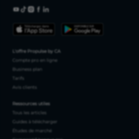
L'offre Propulse by CA
Compte pro en ligne
Business plan
Tarifs
Avis clients
Ressources utiles
Tous les articles
Guides à télécharger
Études de marché