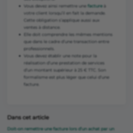
Vous devez ainsi remettre une
facture
à
votre client lorsqu’il en fait la demande.
Cette obligation s’applique aussi aux
ventes à distance.
Elle doit comprendre les mêmes mentions
que dans le cadre d’une transaction entre
professionnels.
Vous devez établir une note pour la
réalisation d’une prestation de services
d’un montant supérieur à 25 € TTC. Son
formalisme est plus léger que celui d’une
facture.
Dans cet article
Doit-on remettre une facture lors d’un achat par un