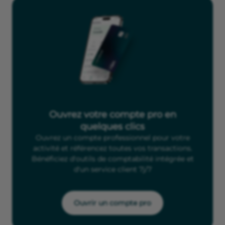
Ouvrez votre compte pro en
quelques clics
Ouvrez un compte professionnel pour votre
activité et référencez toutes vos transactions.
Bénéficiez d'outils de comptabilité intégrée et
d'un service client 7j/7
Ouvrir un compte pro