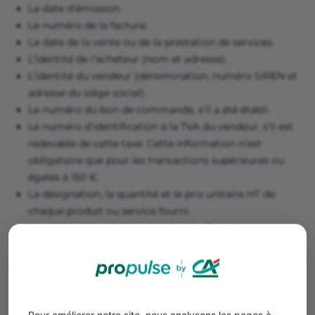
La date d’émission.
Le numéro de la facture.
La date de la vente ou de la prestation de services.
L’identité de l’acheteur (nom et adresse).
L’identité du vendeur (dénomination, numéro SIREN et
adresse du siège social).
Le numéro du bon de commande, s’il a été établi.
Le numéro d’identification à la TVA du vendeur, s’il est
redevable de cette taxe. Cette information n’est
obligatoire que pour les transactions supérieures ou
égales à 150 €.
La désignation, la quantité et le prix unitaire HT de
chaque produit ou service fourni.
Les majorations éventuelles de prix (frais de transport,
d’installation, d’emballage, etc.).
Le taux et le montant de la TVA.
Les réductions de prix.
La somme totale à payer HT et TTC.
La mention de la garantie légale de conformité, si elle