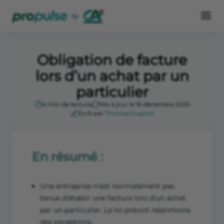
Obligation de facture
lors d’un achat par un
particulier
4 min de lecture
Mis à jour le 16 décembre 2025
Écrit par
Thomas Dupont
En résumé :
Une entreprise n’est normalement pas
tenue d’établir une facture lors d’un achat
par un particulier. La loi prévoit néanmoins
des exceptions.