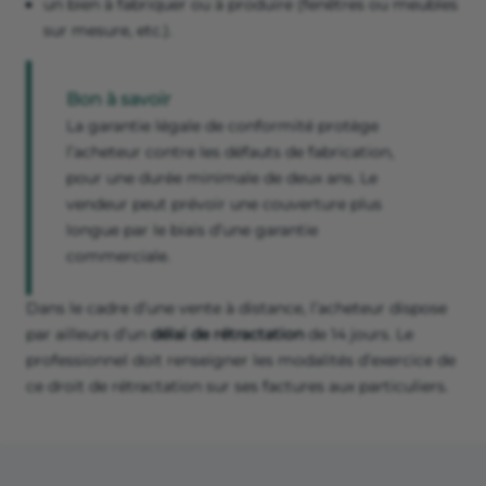
un bien à fabriquer ou à produire (fenêtres ou meubles
sur mesure, etc.).
Bon à savoir
La garantie légale de conformité protège
l’acheteur contre les défauts de fabrication,
pour une durée minimale de deux ans. Le
vendeur peut prévoir une couverture plus
longue par le biais d’une garantie
commerciale.
Dans le cadre d’une vente à distance, l’acheteur dispose
par ailleurs d’un
délai de rétractation
de 14 jours. Le
professionnel doit renseigner les modalités d’exercice de
ce droit de rétractation sur ses factures aux particuliers.