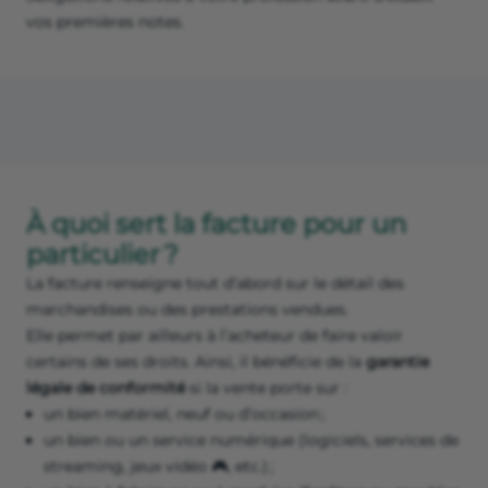
vos premières notes.
À quoi sert la facture pour un
particulier ?
La facture renseigne tout d’abord sur le détail des
marchandises ou des prestations vendues.
Elle permet par ailleurs à l’acheteur de faire valoir
certains de ses droits. Ainsi, il bénéficie de la
garantie
légale de conformité
si la vente porte sur :
un bien matériel, neuf ou d’occasion ;
un bien ou un service numérique (logiciels, services de
streaming, jeux vidéo 🎮, etc.) ;