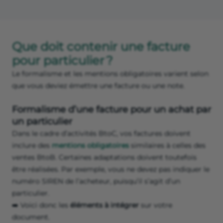
Que doit contenir une facture
pour particulier ?
Le formalisme et les mentions obligatoires varient selon
que vous deviez émettre une facture ou une note.
Formalisme d’une facture pour un achat par
un particulier
Dans le cadre d’activités BtoC, vos factures doivent
inclure des
mentions obligatoires
similaires à celles des
ventes BtoB. Certaines adaptations doivent toutefois
être réalisées. Par exemple, vous ne devez pas indiquer le
numéro SIREN de l’acheteur, puisqu’il s’agit d’un
particulier.
➡️ Voici donc les
éléments à intégrer
sur votre
document.