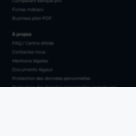
Comparatif banque pro
Fiches métiers
Business plan PDF
À propos
FAQ / Centre d'Aide
Contactez-nous
Mentions légales
Documents légaux
Protection des données personnelles
Protection des données personnelles compte pro
Paramétrer les cookies
Compte ouvert, sous réserve d'acceptation, auprès d'Okali,
filiale du groupe Crédit Agricole, établissement de monnaie
électronique enregistré à l'ACPR (REGAFI 17448,
www.regafi.fr), SAS au capital social de 5.660.962,00 €, 50 rue
La Boétie, 75008 Paris, RCS Paris 890 111 776. Propulse by CA
est une offre distribuée par Crédit Agricole SA, établissement
de crédit de droit français agréé par l'ACPR, SA au capital