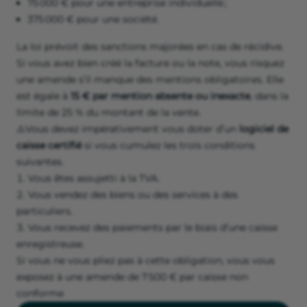
75 000 € pour une entreprise individuelle ;
375 000 € pour une société.
La loi prévoit des sanctions majorées en cas de récidive.
Si vous avez bien créé la facture ou la note, vous risquez
une amende s’il manque des mentions obligatoires. Elle
est égale à
15 € par mention absente ou inexacte
, dans la
limite de 25 % du montant de la vente.
⚠️Vous devez impérativement vous doter d’un
logiciel de
caisse certifié
si vous cumulez les trois conditions
suivantes.
Vous êtes assujetti à la TVA.
Vous vendez des biens ou des services à des
particuliers.
Vous recevez des paiements par le biais d’une caisse
enregistreuse.
Si vous ne vous pliez pas à cette obligation, vous vous
exposez à une amende de 7 500 € par caisse non
conforme