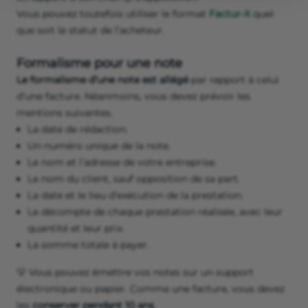
Vous pouvez toutefois utiliser le format
Factur-X
quel
que soit le statut de l’acheteur.
Formalisme pour une note
Le formalisme d’une note est allégé
par rapport à celui
d’une facture. Néanmoins, vous devez prévoir les
mentions suivantes.
La date de rédaction.
Un numéro unique de la note.
Le nom et l’adresse de votre entreprise.
Le nom du client, sauf opposition de sa part.
La date et le lieu d’exécution de la prestation.
Le décompte de chaque prestation réalisée, avec leur
quantité et leur prix.
La somme totale à payer.
💡 Vous pouvez émettre vos notes sur un support
électronique ou papier. Comme une facture, vous devez
les
conserver pendant 10 ans
.