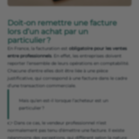
Doit-on remettre une facture
lors d’un achat par un
particulier ?
En France, la facturation est
obligatoire pour les ventes
entre professionnels
. En effet, les entreprises doivent
reporter l’ensemble de leurs opérations en comptabilité.
Chacune d’entre elles doit être liée à une pièce
justificative, qui correspond à une facture dans le cadre
d’une transaction commerciale.
Mais qu’en est-il lorsque l’acheteur est un
particulier ?
👉 Dans ce cas, le vendeur professionnel n’est
normalement pas tenu d’émettre une facture. Il existe
néanmoins des exceptions, qui diffèrent selon la nature