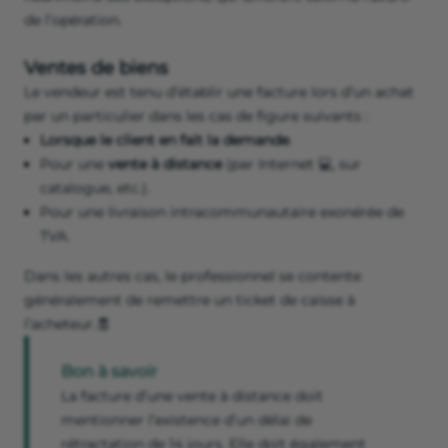
de l’opération.
Ventes de biens
Le vendeur est tenu d’établir une facture lors d’un achat
par un particulier dans les cas de figure suivants :
Lorsque le client en fait la demande
.
Pour une
vente à distance
(par Internet 💻, sur
catalogue, etc.).
Pour une livraison intracommunautaire exonérée de
TVA.
Dans les autres cas, le professionnel se contente
généralement de remettre un ticket de caisse à
l’acheteur.🧾
Bon à savoir
La facture d’une vente à distance doit
mentionner l’existence d’un délai de
rétractation de 14 jours. Elle doit également