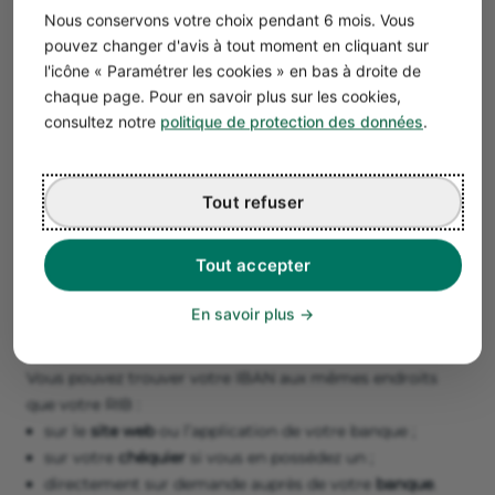
Nous conservons votre choix pendant 6 mois. Vous
pouvez changer d'avis à tout moment en cliquant sur
l'icône « Paramétrer les cookies » en bas à droite de
chaque page. Pour en savoir plus sur les cookies,
consultez notre
politique de protection des données
.
Tout refuser
Exemple
Exemple d’IBAN : FR12 1234 5678 9123 4567
Tout accepter
8912 3 45
En savoir plus
Où trouver son IBAN ?
Vous pouvez trouver votre IBAN aux mêmes endroits
que votre RIB :
sur le
site web
ou l’application de votre banque ;
sur votre
chéquier
si vous en possédez un ;
directement sur demande auprès de votre
banque
.