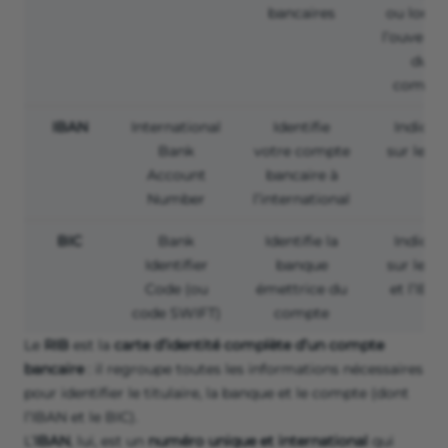
bancaires
ou lors d
l’ouvertu
du
compte
IBAN
International
Identifie
Indiqué
Bank
votre compte
sur le RI
Account
bancaire à
Number
l’international
BIC
Bank
Identifie la
Indiqué
Identifier
banque
sur le RI
Code
(ou
émettrice du
et l’IBA
code SWIFT)
compte
Le
RIB
est la
carte d’identité complète d’un compte
bancaire
: il regroupe toutes les informations nécessaires
pour identifier le titulaire, la banque et le compte (dont
l’IBAN et le BIC).
L’
IBAN
, lui, est un
numéro unique et international
qui