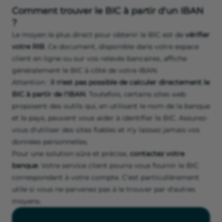
Comment trouver le BIC à partir d'un IBAN
?
Le moyen le plus direct pour obtenir le BIC est de
vérifier
votre RIB
. Ce document, disponible dans votre espace
client en ligne ou sur vos relevés bancaires, affiche
généralement le BIC à côté de votre IBAN.
Attention :
il n'est pas possible de calculer directement le
BIC à partir de l'IBAN
. Toutefois, certains sites web
proposent des outils qui, en utilisant le nom de la banque
et le pays, peuvent vous aider à identifier le BIC. Assurez-
vous d'utiliser des sites fiables et n'y laissez jamais vos
données personnelles.
Pour une solution sûre et précise,
contactez votre
banque
. Votre service client pourra vous fournir le BIC
correspondant à votre compte. C'est particulièrement
utile si vous ne parvenez pas à le trouver par d'autres
moyens.