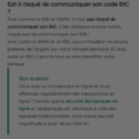
Est-il risqué de communiquer son code BIC
?
Tout comme le RIB et l’IBAN, il n’est
pas risqué de
communiquer son BIC
. C’est d’ailleurs encore moins
risqué que de communiquer son RIB !
Avec juste un IBAN et un BIC, aucun fraudeur ne pourra
prélever de l’argent sur votre compte bancaire. Et avec
juste un BIC, il pourra tout au plus identifier votre
banque.
Bon à savoir
Vous avez un compte pro en ligne et vous
effectuez régulièrement des transactions en
ligne ? Sachez que la
sécurité des banques en
ligne
et néobanques est identique à celle des
banques traditionnelles. Vous n’avez aucune
inquiétude à avoir de ce côté-là !