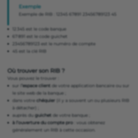
Exemple
Exemple de RIB : 12345 67891 23456789123 45
12 345 est le code banque
67 891 est le code guichet
23456789123 est le numéro de compte
45 est la clé RIB
Où trouver son RIB ?
Vous pouvez le trouver :
sur l
’espace client
de votre application bancaire ou sur
le site web de la banque ;
dans votre
chéquier
(il y a souvent un ou plusieurs RIB
à détacher) ;
auprès du
guichet
de votre banque ;
à l’ouverture du compte pro
: vous obtenez
généralement un RIB à cette occasion.