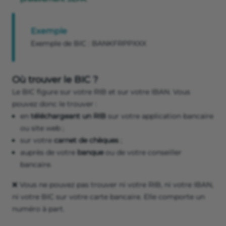
Exemple
Exemple de BIC : BANKFRPPXXX
Où trouver le BIC ?
Le BIC figure sur votre RIB et sur votre IBAN. Vous
pouvez donc le trouver :
en
téléchargeant un RIB
sur votre application bancaire
ou site web ;
sur votre
carnet de chèques
;
auprès de votre
banque
ou de votre conseiller
bancaire.
❌ Vous ne pouvez pas trouver ni votre RIB, ni votre IBAN,
ni votre BIC sur votre carte bancaire. Elle comporte un
numéro à part.