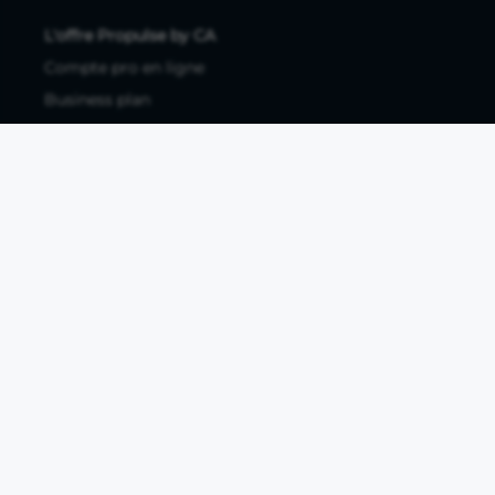
L'offre Propulse by CA
Compte pro en ligne
Business plan
Tarifs
Avis clients
Ressources utiles
Tous les articles
Guides à télécharger
Études de marché
Comparatif banque pro
Fiches métiers
Business plan PDF
À propos