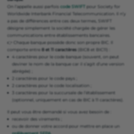
On l’appelle aussi parfois
code SWIFT
pour Society for
Worldwide Interbank Financial Telecommunication. Il n’y
a pas de différences entre ces deux termes, SWIFT
désigne simplement la société chargée de gérer les
communications entre établissements bancaires.
👉 Chaque banque possède donc son propre BIC. Il
comporte entre
8 et 11 caractères
(BIC8 et BIC11) :
4 caractères pour le code banque (souvent, on peut
deviner le nom de la banque car il s’agit d’une version
abrégée) ;
2 caractères pour le code pays ;
2 caractères pour le code localisation ;
3 caractères pour la succursale de l’établissement
(optionnel, uniquement en cas de BIC à 11 caractères).
Il peut vous être demandé si vous avez besoin de :
recevoir des virements ;
ou de donner votre accord pour mettre en place un
prélèvement SEPA
.