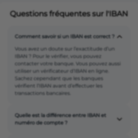
Questions fréquentes sur l'IBAN
Comment savoir si un IBAN est correct ?
Vous avez un doute sur l’exactitude d’un
IBAN ? Pour le vérifier, vous pouvez
contacter votre banque. Vous pouvez aussi
utiliser un vérificateur d’IBAN en ligne.
Sachez cependant que les banques
vérifient l’IBAN avant d’effectuer les
transactions bancaires.
Quelle est la différence entre IBAN et
numéro de compte ?
L’IBAN français comporte 27 caractères.