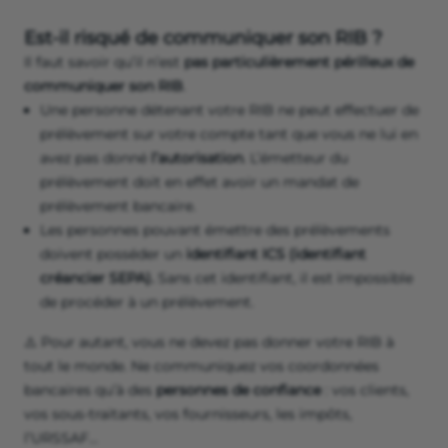
Est-il risqué de communiquer son RIB ?
Il faut savoir qu’il n’est
pas particulièrement périlleux de
communiquer son RIB
.
Une personne détenant votre RIB ne peut effectuer de
prélèvement sur votre compte tant que vous ne lui en
avez pas donné
l’autorisation
. L’émetteur du
prélèvement doit en effet avoir un mandat de
prélèvement bancaire.
Les personnes pouvant émettre des prélèvements
doivent posséder un
identifiant ICS (identifiant
créancier SEPA).
Sans cet identifiant, il est impossible
de procéder à un prélèvement.
⚠️ Pour autant, vous ne devez pas donner votre RIB à
tout le monde. Ne communiquez vos coordonnées
bancaires qu’à des
personnes de confiance
: vos clients,
vos sous-traitants, vos fournisseurs, les impôts,
l’URSSAF…