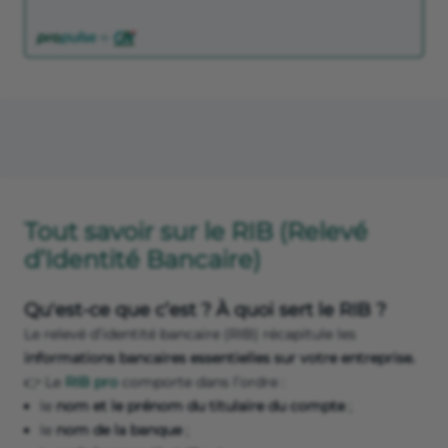
Tout savoir sur le RIB (Relevé
d’Identité Bancaire)
Qu'est-ce que c’est ? À quoi sert le RIB ?
Le relevé d’identité bancaire (RIB) récapitule les
informations bancaires essentielles sur votre entreprise.
👉 Le
RIB pro
comporte dans l’ordre :
le
nom et le prénom du titulaire du compte
;
le
nom de la banque
;