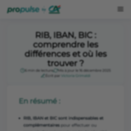
RIB, IBAN, BIC :
comprendre les
différences et où les
trouver ?
6 min de lecture
Mis à jour le 16 décembre 2025
Écrit par
Victoria Grimaldi
En résumé :
RIB, IBAN et BIC sont indispensables et
complémentaires
pour effectuer ou