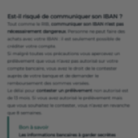
Est-il risqué de communiquer son IBAN ?
Tout comme le RIB,
communiquer son IBAN n’est pas
nécessairement dangereux
. Personne ne peut faire des
achats avec votre IBAN : il est seulement possible de
créditer votre compte.
Si malgré toutes vos précautions vous apercevez un
prélèvement que vous n’avez pas autorisé sur votre
compte bancaire, vous avez le droit de le contester
auprès de votre banque et de demander le
remboursement des sommes versées.
Le délai pour
contester un prélèvement
non autorisé est
de 13 mois. Si vous avez autorisé le prélèvement mais
que vous souhaitez le contester, vous n’avez en revanche
que 8 semaines.
Bon à savoir
Les informations bancaires à garder secrètes