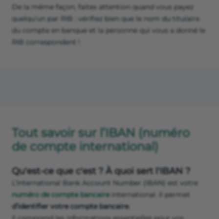
De la même façon, faites attention quand vous payez
quelqu’un par RIB : vérifiez bien que le nom du titulaire
du compte en banque et la personne qui vous a donné le
RIB correspondent !
Tout savoir sur l’IBAN (numéro
de compte international)
Qu'est-ce que c'est ? À quoi sert l'IBAN ?
L’International Bank Account Number (IBAN) est votre
numéro de compte bancaire
international. Il permet
d’identifier votre compte bancaire
.
Il comprend les informations essentielles pour vos