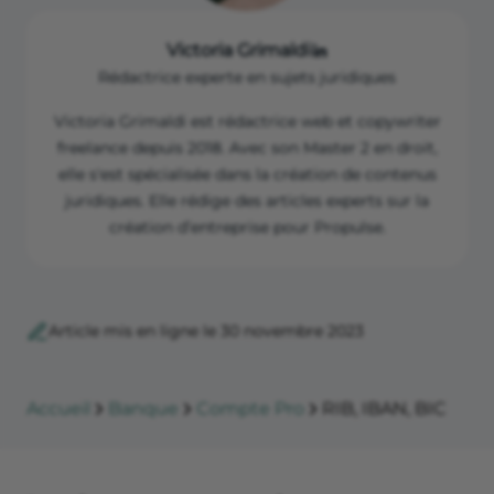
Victoria Grimaldi
Rédactrice experte en sujets juridiques
Victoria Grimaldi est rédactrice web et copywriter
freelance depuis 2018. Avec son Master 2 en droit,
elle s'est spécialisée dans la création de contenus
juridiques. Elle rédige des articles experts sur la
création d’entreprise pour Propulse.
Article mis en ligne le 30 novembre 2023
Accueil
Banque
Compte Pro
RIB, IBAN, BIC