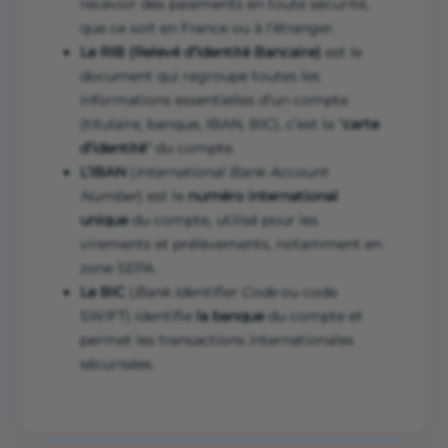
recevoir des paiements en toute sécurité,
que ce soit en France ou à l’étranger.
Le RIB (Relevé d’Identité Bancaire)
est le
document qui regroupe toutes les
informations essentielles d’un compte
(titulaire, banque, IBAN, BIC), c’est la “
carte
d’identité
” du compte.
L’IBAN
(
International Bank Account
Number
) est le
numéro international
unique
du compte, utilisé pour les
virements et prélèvements, notamment en
zone SEPA.
Le BIC
(
Bank Identifier Code
ou code
SWIFT) identifie
la banque
du compte et
permet les transactions internationales
sécurisées.