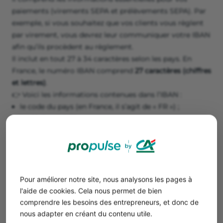
paiements (virements SEPA et prélèvements SEPA). Par
exemple, si vous souhaitez que vos clients vous règlent
par virement, vous devrez leur communiquer votre IBAN
afin qu’ils procèdent au règlement.
Il inclut en tout 27 à 34 caractères selon les pays. En
France, le numéro IBAN comprend
27 caractères (chiffres
et lettres)
.
👉 Voici les informations contenues dans l’IBAN :
le code du pays (en France, il s’agit de « FR ») ;
la clé de contrôle ;
le code banque ;
le code guichet ;
le numéro de compte ;
la clé RIB.
Pour améliorer notre site, nous analysons les pages à
On retrouve
une partie des
informations présentes sur le
l'aide de cookies. Cela nous permet de bien
RIB.
comprendre les besoins des entrepreneurs, et donc de
nous adapter en créant du contenu utile.