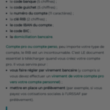
le
code banque
(5 chiffres) ;
le
code guichet
(5 chiffres) ;
le
numéro du compte
(11 caractères) ;
la
clé RIB
(2 chiffres) ;
le code IBAN du compte
;
le code BIC
;
la
domiciliation bancaire
.
Compte pro ou compte perso
, peu importe votre type de
compte, le RIB est un incontournable. C’est LE document
essentiel à télécharger quand vous créez votre compte
pro. Il vous servira pour :
vous
faire régler par virement bancaire
(y compris si
vous devez effectuer un
virement de votre compte pro
vers votre compte personnel
) ;
mettre en place
un prélèvement
(par exemple, si vous
payez vos cotisations sociales à l’URSSAF par
prélèvement).