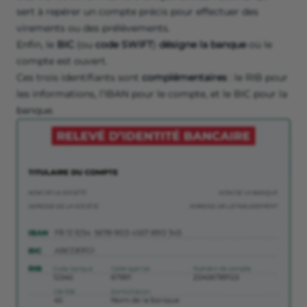
sert à repérer un compte précis pour effectuer des
virements ou des prélèvements.
Enfin, le
BIC
(ou
code SWIFT
)
désigne la banque
où le
compte est ouvert.
Ces trois identifiants sont
complémentaires
: le RIB pour
les informations, l’IBAN pour le compte, et le BIC pour la
banque.