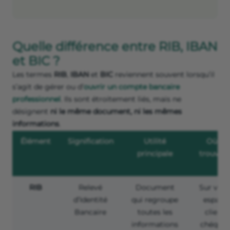
Quelle différence entre RIB, IBAN
et BIC ?
Les termes
RIB
,
IBAN
et
BIC
reviennent souvent lorsqu’il
s’agit de gérer ou d’
ouvrir un compte bancaire
professionnel
. Ils sont étroitement liés, mais ne
désignent
ni le même document, ni les mêmes
informations
.
Élément
Signification
Utilité
Où le
principale
trouver 
RIB
Relevé
Document
Sur votr
d’Identité
qui regroupe
espace
Bancaire
toutes les
client,
informations
chéquie