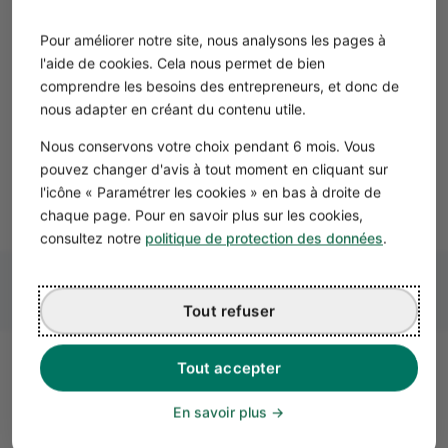
Vente d'articles spécifiques
La vente de certains articles de sport, tels que les armes
Pour améliorer notre site, nous analysons les pages à
ou les produits alimentaires énergétiques, est soumise à
l'aide de cookies. Cela nous permet de bien
des réglementations spécifiques.
comprendre les besoins des entrepreneurs, et donc de
Par exemple, la
vente d'armes de catégorie D
(comme
nous adapter en créant du contenu utile.
les arcs et certaines armes blanches) nécessite une
Nous conservons votre choix pendant 6 mois. Vous
déclaration en préfecture. Les produits alimentaires
pouvez changer d'avis à tout moment en cliquant sur
doivent respecter les normes de sécurité alimentaire en
l'icône « Paramétrer les cookies » en bas à droite de
vigueur.
chaque page. Pour en savoir plus sur les cookies,
consultez notre
politique de protection des données
.
Tout refuser
Tout accepter
Les assurances obligatoires pour
un magasin de sport
En savoir plus
Il est obligatoire de souscrire à une
assurance