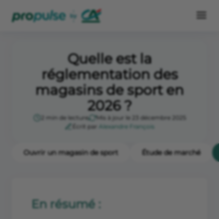
Quelle est la
réglementation des
magasins de sport en
2026 ?
2 min de lecture
Mis à jour le 23 décembre 2025
Écrit par
Alexandre François
Ouvrir un magasin de sport
Étude de marché
En résumé :