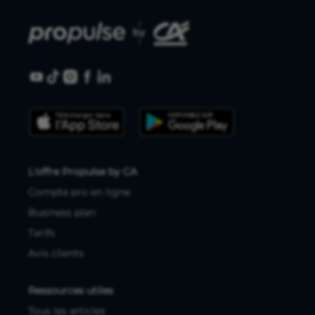
L'offre Propulse by CA
Compte pro en ligne
Business plan
Tarifs
Avis clients
Ressources utiles
Tous les articles