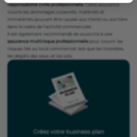
responsabilité civile professionnelle
. Cette assurance
couvre les dommages corporels, matériels et
immatériels pouvant être causés aux clients ou aux tiers
dans le cadre de l'activité commerciale.
Il est également recommandé de souscrire à une
assurance
multirisque professionnelle
pour couvrir les
risques liés au local commercial, tels que les incendies,
les dégâts des eaux, et les vols.
Créez votre business plan