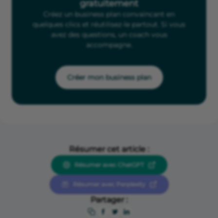
gratuitement
Créez un business plan convaincant en
quelques clics et réutilisez-le partout. Si vous
avez des questions, un coach vous
accompagne.
Créer mon business plan
Résumer cet article :
Résumer avec ChatGPT
Résumer avec Perplexity
Partager :