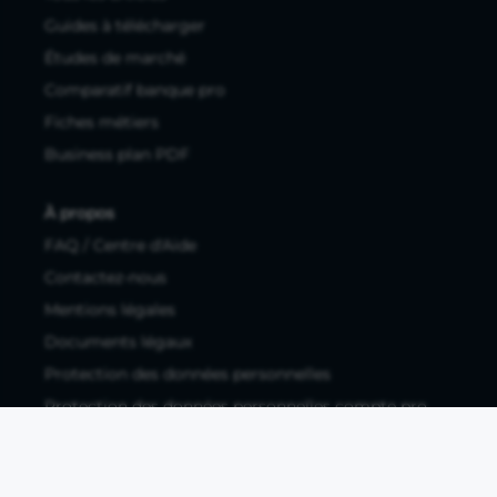
Guides à télécharger
Études de marché
Comparatif banque pro
Fiches métiers
Business plan PDF
À propos
FAQ / Centre d'Aide
Contactez-nous
Mentions légales
Documents légaux
Protection des données personnelles
Protection des données personnelles compte pro
Paramétrer les cookies
Compte ouvert, sous réserve d'acceptation, auprès d'Okali,
filiale du groupe Crédit Agricole, établissement de monnaie