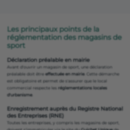
Les principaux points de la
réglementation des magasins de
sport
Déclaration préalable en mairie
Avant d'ouvrir un magasin de sport, une déclaration
préalable doit être
effectuée en mairie
. Cette démarche
est obligatoire et permet de s'assurer que le local
commercial respecte les
réglementations locales
d'urbanisme
.
Enregistrement auprès du Registre National
des Entreprises (RNE)
Toutes les entreprises, y compris les magasins de sport,
doivent s'immatriculer via le site du
Guichet Unique
de