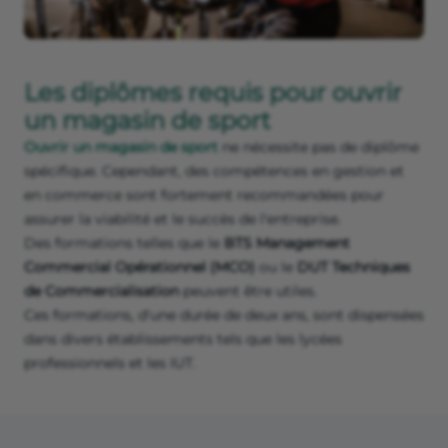
Les diplômes requis pour ouvrir
un magasin de sport
Ouvrir un magasin de sport
ne nécessite pas de diplôme
spécifique. Cependant, des compétences en gestion et
en commerce sont fortement recommandées pour
assurer la viabilité et le succès de l'entreprise.
Des formations telles que le
BTS Management
Commercial Opérationnel (MCO)
ou le
DUT Techniques
de Commercialisation
peuvent être utiles.
Ces formations, d'une durée de deux ans, sont dispensées
dans divers établissements tels que les lycées
professionnels et les IUT.