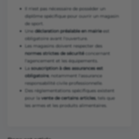
Il n'est pas nécessaire de posséder un
diplôme spécifique pour ouvrir un magasin
de sport.
Une
déclaration préalable en mairie
est
obligatoire avant l'ouverture.
Les magasins doivent respecter des
normes strictes de sécurité
concernant
l'agencement et les équipements.
La
souscription à des assurances est
obligatoire
, notamment l'assurance
responsabilité civile professionnelle.
Des réglementations spécifiques existent
pour la
vente de certains articles
, tels que
les armes et les produits alimentaires.