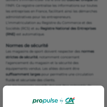
l'INPI. Ce registre centralise les informations sur toutes
les entreprises en France, facilitant ainsi les démarches
administratives pour les entrepreneurs.
L'immatriculation au Registre du Commerce et des
Sociétés (RCS) et au
Registre National des Entreprises
(RNE)
est automatique.
Normes de sécurité
Les magasins de sport doivent respecter des
normes
strictes de sécurité
, notamment concernant
l'agencement du magasin et la sécurité des
équipements vendus. Les allées doivent être
suffisamment larges
pour permettre une circulation
fluide et sécurisée des clients.
Les équipements sportifs doivent être présentés de
manière sécurisée pour
éviter tout risque de chute ou
d'accident
.