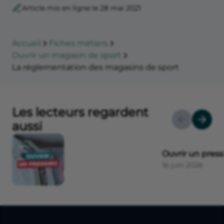
Article mis en ligne le 28 mai 2021
Accueil
Fiches métiers
Ouvrir un magasin de sport
La réglementation des magasins de sport
Les lecteurs regardent
aussi
Ouvrir un press
16 juin 2026