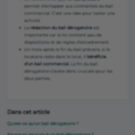
permet d’échapper aux contraintes du bail
commercial. C’est une idée pour tester une
activité.
La
rédaction du bail dérogatoire
est
importante car la loi contient peu de
dispositions et de règles d’encadrement.
Un mois après la fin du bail précaire, si le
locataire reste dans le local, il
bénéficie
d’un bail commercial.
La fin du bail
dérogatoire s’avère donc cruciale pour les
deux parties.
Dans cet article
Qu'est-ce qu'un bail dérogatoire ?
Pourquoi recourir à un bail dérogatoire ?