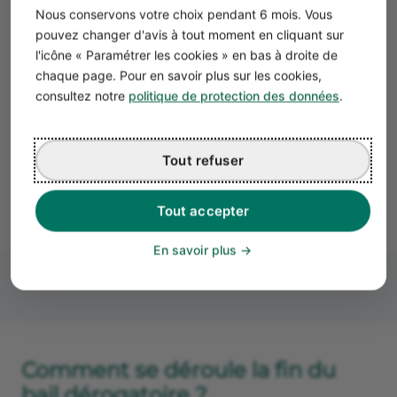
Nous conservons votre choix pendant 6 mois. Vous
Le bail doit être conclu pour une
durée
pouvez changer d'avis à tout moment en cliquant sur
inférieure à 3 ans
.
l'icône « Paramétrer les cookies » en bas à droite de
Le bail doit précider la
volonté
claire des
chaque page. Pour en savoir plus sur les cookies,
deux parties de ne pas se soumettre aux
consultez notre
politique de protection des données
.
règles du bail commercial.
Tout refuser
Pour les autres clauses, la liberté prévaut : montant du
loyer et des charges, indexation du loyer, type d’activité
exercée, etc.
Tout accepter
En savoir plus
Comment se déroule la fin du
bail dérogatoire ?