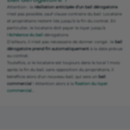
Attention : la
résiliation anticipée d’un bail dérogatoire
n’est pas possible, sauf clause contraire du bail. Locataire
et propriétaire restent liés jusqu’à la fin du contrat. En
particulier, le locataire doit payer le loyer jusqu’à
l'
échéance du bail
dérogatoire.
D’ailleurs, il n’est pas nécessaire de donner congé : le
bail
dérogatoire prend fin automatiquement
à la date prévue
au contrat.
Toutefois, si le locataire est toujours dans le local 1 mois
après la fin du bail, sans opposition du propriétaire, il
bénéficie alors d'un nouveau bail, qui sera un
bail
commercial
! Attention alors à la
fixation du loyer
commercial
…