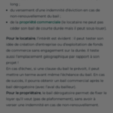
long ;
du versement d’une indemnité d’éviction en cas de
non-renouvellement du bail ;
de la
propriété commerciale
(le locataire ne peut pas
céder son bail de courte durée mais il peut sous-louer).
Pour le locataire
, l’intérêt est évident : il peut tester son
idée de création d’entreprise ou d’exploitation de fonds
de commerce sans engagement sur la durée. Il teste
aussi l’emplacement géographique par rapport à son
projet !
En cas d’échec, si une clause du bail le prévoit, il peut
mettre un terme avant même l’échéance du bail. En cas
de succès, il pourra obtenir un bail commercial après le
bail dérogatoire (avec l’aval du bailleur).
Pour le propriétaire
, le bail dérogatoire permet de fixer le
loyer qu’il veut (pas de plafonnement), sans avoir à
verser une indemnité en cas de non-renouvellement.