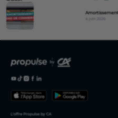
Amortissement
4 juin 2026
L'offre Propulse by CA