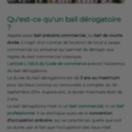
Qu'est-ce qu'un bail dérogatoire
?
Appelé aussi
bail précaire commercial,
ou
bail de courte
durée
, il s'agit d'un contrat de location de local à usage
commercial ou artisanal qui permet de déroger aux
règles du bail commercial classique.
L’
article L 145-5 du Code de commerce
prévoit l’existence
du bail dérogatoire.
La durée du bail dérogatoire est de
3 ans au maximum
pour les baux conclus ou renouvelés à compter du 1er
septembre 2014. Auparavant, la durée maximale était de
2 ans.
Le bail dérogatoire n’est ni un
bail commercial
, ni un
bail
professionnel
. Il se distingue aussi de la
convention
d’occupation précaire
, qui se caractérise, quelle que soit
sa durée, par le fait que l'occupation des lieux n'est