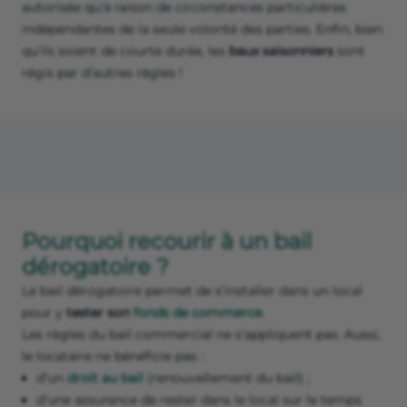
autorisée qu'à raison de circonstances particulières
indépendantes de la seule volonté des parties. Enfin, bien
qu’ils soient de courte durée, les
baux saisonniers
sont
régis par d’autres règles !
Pourquoi recourir à un bail
dérogatoire ?
Le bail dérogatoire permet de s’installer dans un local
pour y
tester son
fonds de commerce
.
Les règles du bail commercial ne s’appliquent pas. Aussi,
le locataire ne bénéficie pas :
d’un
droit au bail
(renouvellement du bail) ;
d’une assurance de rester dans le local sur le temps