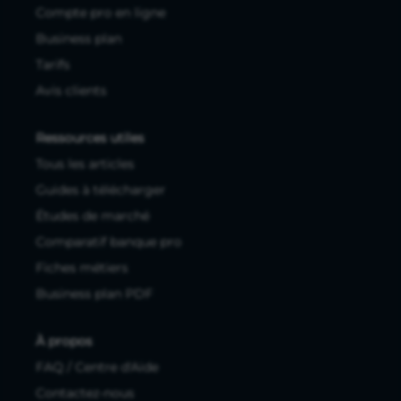
Compte pro en ligne
Business plan
Tarifs
Avis clients
Ressources utiles
Tous les articles
Guides à télécharger
Études de marché
Comparatif banque pro
Fiches métiers
Business plan PDF
À propos
FAQ / Centre d'Aide
Contactez-nous