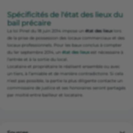
Spécificités de l'état des lieux du
bail précaire
La loi Pinel du 18 juin 2014 impose un
état des lieux
lors
de la prise de possession des locaux commerciaux et des
locaux professionnels. Pour les baux conclus à compter
du 1er septembre 2014, un
état des lieux
est nécessaire à
l’entrée et à la sortie du local.
Locataire et propriétaire le réalisent ensemble ou avec
un tiers, à l’amiable et de manière contradictoire. Si cela
n’est pas possible, la partie la plus diligente contacte un
commissaire de justice et ses honoraires seront partagés
par moitié entre bailleur et locataire.
Sources