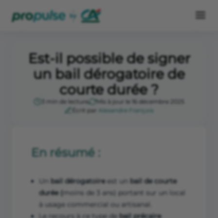
Est-il possible de signer
un bail dérogatoire de
courte durée ?
3 min de lecture
Mis à jour le 16 décembre 2025
Écrit par
Alexandre François
En résumé :
Un
bail dérogatoire
est un
bail de courte
durée (
moins de 3 ans) portant sur un local
à usage commercial ou artisanal.
Le recours à ce type de
bail précaire