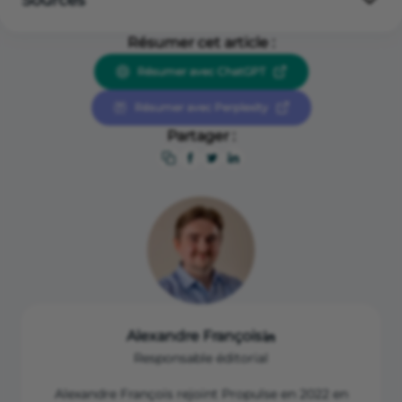
Article L 145- 5 du Code de commerce
Résumer cet article :
Articles 1709 et suivants du Code civil
Résumer avec ChatGPT
Cass. Civ. 3, 29 avril 2009, pourvoi n° 08-13308
Résumer avec Perplexity
Partager :
Alexandre François
Responsable éditorial
Alexandre François rejoint Propulse en 2022 en