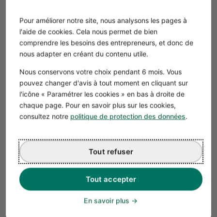
le nom de domaine du ou des sites Internet, si
pertinent.
Pour améliorer notre site, nous analysons les pages à
l'aide de cookies. Cela nous permet de bien
Si l’entreprise est une société commerciale, il s’agira
comprendre les besoins des entrepreneurs, et donc de
donc d’un extrait Kbis qui mentionnera en plus :
nous adapter en créant du contenu utile.
le montant du capital social ;
la durée de la société ;
Nous conservons votre choix pendant 6 mois. Vous
l’identité du ou des dirigeants.
pouvez changer d'avis à tout moment en cliquant sur
l'icône « Paramétrer les cookies » en bas à droite de
chaque page. Pour en savoir plus sur les cookies,
Bon à savoir
consultez notre
politique de protection des données
.
Sur un extrait Kbis, vous trouverez également
les décisions du tribunal de commerce
concernant l’entreprise en matière de
Tout refuser
procédures collectives
: sauvegarde de justice,
redressement judiciaire et liquidation
Tout accepter
judiciaire.
En savoir plus