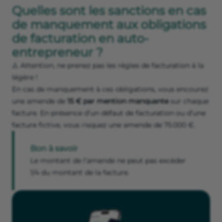
Quelles sont les sanctions en cas
de manquement aux obligations
de facturation en auto-
entrepreneur ?
⚠️ Attention, ne prenez pas les règles de facturation à la
légère !
En cas de manquement à ces obligations, vous encourez
une amende de
15 € par mention manquante
sur chaque
facture. En présence d’un défaut de facturation ou d’une
facture fictive, vous risquez une amende de 75 000 €.
Bon à savoir
Le montant de l’amende ne peut pas excéder
1/4 du montant de la facture.