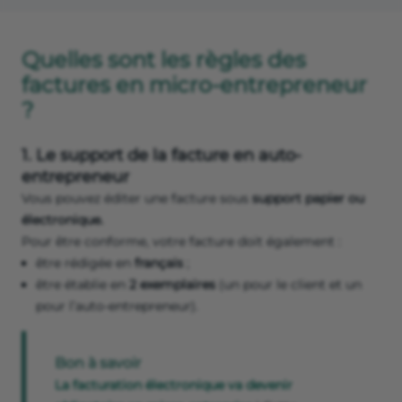
Quelles sont les règles des
factures en micro-entrepreneur
?
1. Le support de la facture en auto-
entrepreneur
Vous pouvez éditer une facture sous
support papier ou
électronique.
Pour être conforme, votre facture doit également :
être rédigée en
français
;
être établie en
2 exemplaires
(un pour le client et un
pour l’auto-entrepreneur).
Bon à savoir
La facturation électronique va devenir