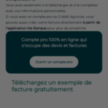
Vous avez seulement à le télécharger et à le compléter
avec vos informations personnelles.
Si vous avez un compte pro au Crédit Agricole, vous
pouvez aussi créer votre facture directement
à partir de
l’application Ma Banque
pour plus de simplicité.
Compte pro 100% en ligne qui
s'occupe des devis et factures
Ouvrir un compte pro
Téléchargez un exemple de
facture gratuitement