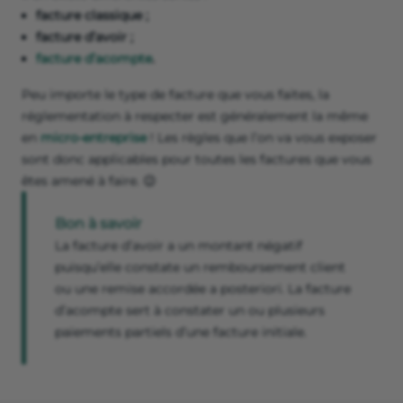
facture classique ;
facture d’avoir ;
facture d’acompte
.
Peu importe le type de facture que vous faites, la
réglementation à respecter est généralement la même
en
micro-entreprise
! Les règles que l’on va vous exposer
sont donc applicables pour toutes les factures que vous
êtes amené à faire. 😉
Bon à savoir
La facture d’avoir a un montant négatif
puisqu’elle constate un remboursement client
ou une remise accordée a posteriori. La facture
d’acompte sert à constater un ou plusieurs
paiements partiels d’une facture initiale.