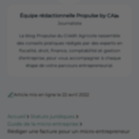
Équipe rédactionnelle Propulse by CA
Journaliste
Le blog Propulse du Crédit Agricole rassemble
des conseils pratiques rédigés par des experts en
fiscalité, droit, finance, comptabilité et gestion
d'entreprise, pour vous accompagner à chaque
étape de votre parcours entrepreneurial.
Article mis en ligne le 22 avril 2022
Accueil
Statuts juridiques
Guide de la micro-entreprise
Rédiger une facture pour un micro-entrepreneur