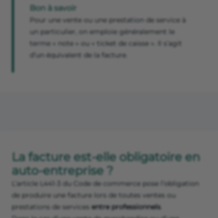
Bon à savoir
Pour une vente ou une prestation de service à
un particulier, on emploie généralement le
terme « note » ou « ticket de caisse ». Il s’agit
d’un équivalent de la facture.
La facture est-elle obligatoire en
auto-entreprise ?
L’article L441-3 du Code de commerce pose l’obligation
de produire une facture lors de toutes ventes ou
prestations de services
entre professionnels
.