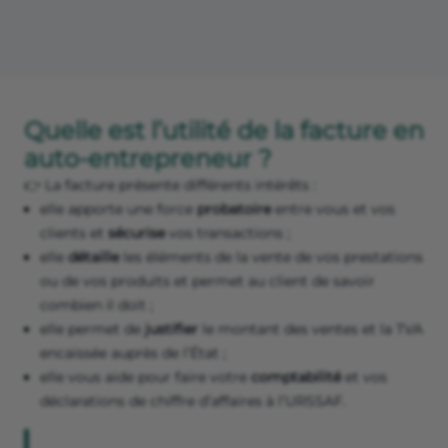
Quelle est l’utilité de la facture en
auto-entrepreneur ?
👉 La facture présente différents intérêts :
elle apporte une force
probatoire
entre vous et vos
clients et
sécurise
vos transactions ;
elle
détaille
les éléments de la vente de vos prestations
ou de vos produits et permet au client de savoir
combien il doit ;
elle permet de
justifier
le montant des ventes et la TVA
encaissée auprès de l’État ;
elle vous aide pour faire votre
comptabilité
et vos
déclarations de chiffre d’affaires à l’URSSAF.