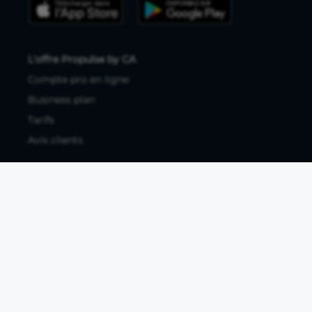
L'offre Propulse by CA
Compte pro en ligne
Business plan
Tarifs
Avis clients
Ressources utiles
Tous les articles
Guides à télécharger
Études de marché
Comparatif banque pro
Fiches métiers
Business plan PDF