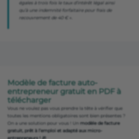
égales à trois fois le taux d’intérêt légal ainsi
qu’à une indemnité forfaitaire pour frais de
recouvrement de 40 € ».
Modèle de facture auto-
entrepreneur gratuit en PDF à
télécharger
Vous ne voulez pas vous prendre la tête à vérifier que
toutes les mentions obligatoires sont bien présentes ?
On a une solution pour vous ! Un
modèle de facture
gratuit, prêt à l’emploi et adapté aux micro-
entrepreneurs !
🎁