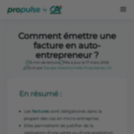
Comment émettre une
facture en auto-
entrepreneur ?
5 min de lecture
Mis à jour le 17 mars 2026
Écrit par
Équipe rédactionnelle Propulse by CA
En résumé :
Les
factures
sont obligatoires dans la
plupart des cas en micro-entreprise.
Elles permettent de justifier de la
réalisation d’une vente ou d’une prestation