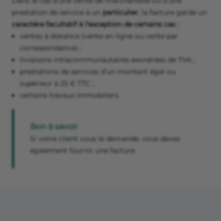
Dans le cas d’une vente de marchandise ou d’une
prestation de service à un
particulier
, la facture garde un
caractère facultatif à l’exception de certains cas :
ventes à distance (vente en ligne ou vente par
correspondance) ;
livraisons intracommunautaires exonérées de TVA ;
prestations de services d’un montant égal ou
supérieur à 25 € TTC ;
certains travaux immobiliers.
Bon à savoir
Si votre client vous le demande, vous devez
également fournir une facture.