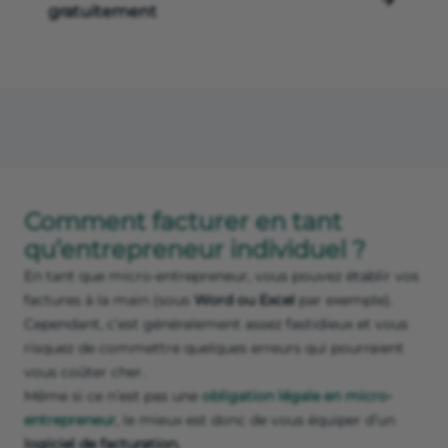
gratuitement
Comment facturer en tant
qu’entrepreneur individuel ?
En tant que micro-entrepreneur, vous pouvez établir vos
factures à la main (sous
Word ou Excel
par exemple).
Cependant, c’est généralement assez fastidieux et vous
risquez de commettre quelques erreurs qui pourraient
vous coûter cher.
Même si ce n’est pas une
obligation légale en micro-
entrepreneur
, le mieux est donc de vous équiper d’un
logiciel de facturation.