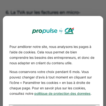
6. La TVA sur les factures en micro-
entreprise
La TVA est l’une des spécificités des factures en micro-
entreprise :
Si vous ne facturez pas la TVA
: vous devez intégrer la
mention
«
TVA non applicable, art. 293 B du CGI
».
Si vous facturez la TVA :
indiquez
le taux de TVA
Pour améliorer notre site, nous analysons les pages à
l'aide de cookies. Cela nous permet de bien
applicable, votre
numéro de TVA intracommunautaire
comprendre les besoins des entrepreneurs, et donc de
et le montant total de TVA dû.
nous adapter en créant du contenu utile.
Nous conservons votre choix pendant 6 mois. Vous
Bon à savoir
pouvez changer d'avis à tout moment en cliquant sur
Un auto-entrepreneur est en principe en
l'icône « Paramétrer les cookies » en bas à droite de
franchise en base de TVA. Cela signifie qu’il ne
chaque page. Pour en savoir plus sur les cookies,
facture pas la
TVA en micro-entreprise
.
consultez notre
politique de protection des données
.
Cependant, au-delà d’un certain montant de
chiffre d’affaires, vous devez obligatoirement