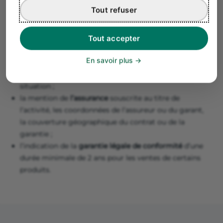
facturer la TVA (36 800 € pour les prestations
Tout refuser
de services et 91 900 € pour l’achat vente de
marchandises).
Tout accepter
En savoir plus
7. Les autres mentions obligatoires
la mention «
autoliquidation
» si vous êtes dans cette
situation ;
la mention de
l’assurance
souscrite au titre de
l’activité, les coordonnées de l’assureur ou du garant,
la couverture géographique du contrat ou de la
garantie ;
l’indication de la
garantie légale de conformité
d’une
durée minimale de 2 ans pour les ventes de certains
produits.