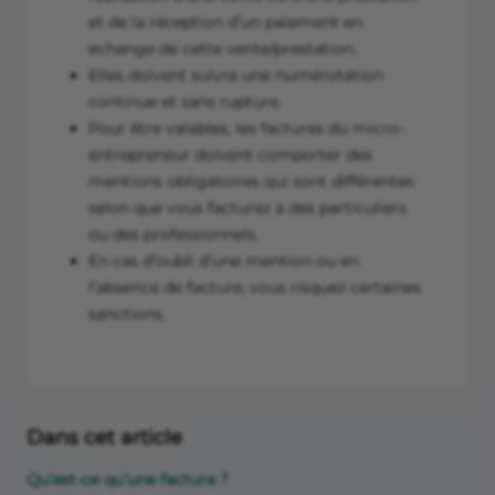
et de la réception d’un paiement en
échange de cette vente/prestation.
Elles doivent suivre une numérotation
continue et sans rupture.
Pour être valables, les factures du micro-
entrepreneur doivent comporter des
mentions obligatoires qui sont différentes
selon que vous facturez à des particuliers
ou des professionnels.
En cas d’oubli d’une mention ou en
l’absence de facture, vous risquez certaines
sanctions.
Dans cet article
Qu’est-ce qu’une facture ?