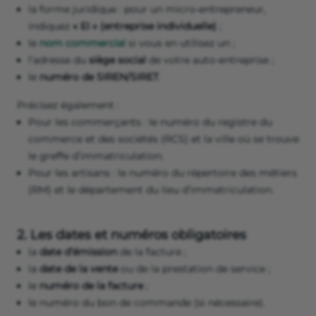
la forme juridique : pour un micro-entrepreneur,
indiquez
« EI » (entreprise individuelle)
;
le
nom commercial
si vous en utilisez un ;
l’adresse du
siège social
de votre auto-entreprise ;
le
numéro de SIREN/SIRET
.
Précisez également :
Pour les commerçants : le numéro du registre du
commerce et des sociétés (RCS) et la ville où se trouve
le greffe d’immatriculation.
Pour les artisans : le numéro du répertoire des métiers
(RM) et le département du lieu d’immatriculation.
2. Les dates et numéros obligatoires
la
date d’émission
de la facture ;
la
date de la vente
ou de la prestation de service ;
le
numéro de la facture
;
le numéro du bon de commande (si nécessaire).