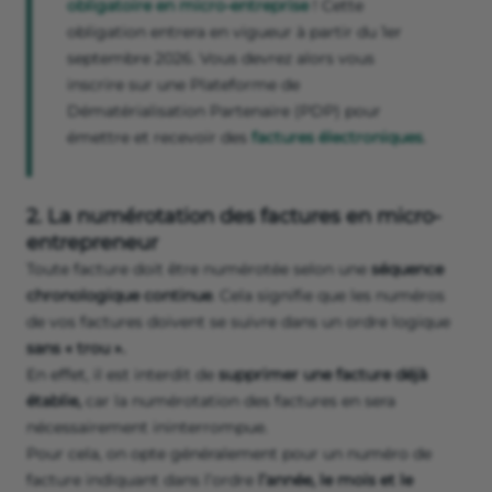
obligatoire en micro-entreprise
! Cette
obligation entrera en vigueur à partir du 1er
septembre 2026. Vous devrez alors vous
inscrire sur une Plateforme de
Dématérialisation Partenaire (PDP) pour
émettre et recevoir des
factures électroniques
.
2. La numérotation des factures en micro-
entrepreneur
Toute facture doit être numérotée selon une
séquence
chronologique continue
. Cela signifie que les numéros
de vos factures doivent se suivre dans un ordre logique
sans « trou ».
En effet, il est interdit de
supprimer une facture déjà
établie,
car la numérotation des factures en sera
nécessairement ininterrompue.
Pour cela, on opte généralement pour un numéro de
facture indiquant dans l’ordre
l’année, le mois et le