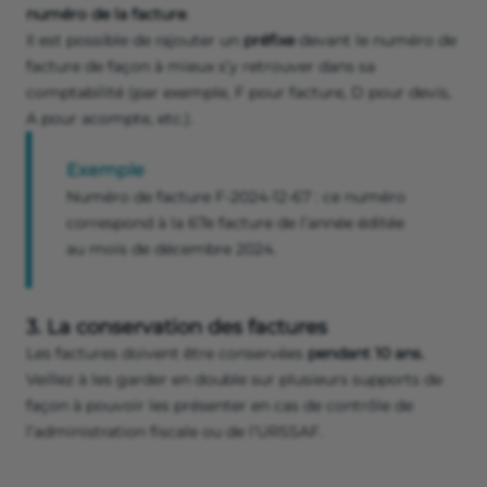
numéro de la facture
.
Il est possible de rajouter un
préfixe
devant le numéro de
facture de façon à mieux s’y retrouver dans sa
comptabilité (par exemple, F pour facture, D pour devis,
A pour acompte, etc.).
Exemple
Numéro de facture F-2024-12-67 : ce numéro
correspond à la 67e facture de l’année éditée
au mois de décembre 2024.
3. La conservation des factures
Les factures doivent être conservées
pendant 10 ans.
Veillez à les garder en double sur plusieurs supports de
façon à pouvoir les présenter en cas de contrôle de
l’administration fiscale ou de l’URSSAF.