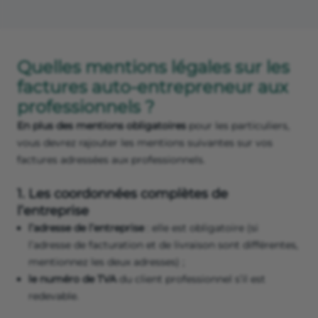
Quelles mentions légales sur les
factures auto-entrepreneur aux
professionnels ?
En plus des mentions obligatoires
pour les particuliers,
vous devrez rajouter les mentions suivantes sur vos
factures adressées aux professionnels.
1. Les coordonnées complètes de
l’entreprise
l’adresse de l’entreprise
: elle est obligatoire (si
l’adresse de facturation et de livraison sont différentes,
mentionnez les deux adresses) ;
le numéro de TVA
du client professionnel s’il est
redevable.