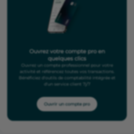
Ouvrez votre compte pro en
quelques clics
Ouvrez un compte professionnel pour votre
activité et référencez toutes vos transactions.
Bénéficiez d'outils de comptabilité intégrée et
d'un service client 7j/7
Ouvrir un compte pro