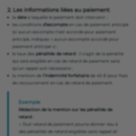
2. Les informations liées au paiement
la
date
à laquelle le paiement doit intervenir ;
les conditions
d’escompte
en cas de paiement anticipé
(si aucun escompte n’est accordé pour paiement
anticipé, indiquez
« aucun escompte accordé pour
paiement anticipé »
) ;
le taux des
pénalités de retard
: il s’agit de la pénalité
qui sera exigible en cas de retard de paiement sans
qu’un rappel soit nécessaire ;
la mention de
l’indemnité forfaitaire
de 40 € pour frais
de recouvrement en cas de retard de paiement.
Exemple
Rédaction de la mention sur les pénalités de
retard :
« Tout retard de paiement pourra donner lieu à
des pénalités de retard exigibles sans rappel et