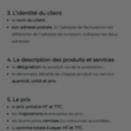
3. L’identité du client
le
nom du client
;
son adresse postale.
Si l’adresse de facturation est
différente de l’adresse de livraison, indiquez les deux
adresses.
4. La description des produits et services
la
désignation
du produit ou de la prestation ;
le décompte détaillé de chaque produit ou service :
quantité, unité et prix.
5. Le prix
le
prix unitaire HT et TTC
;
les
majorations
éventuelles du prix ;
les éventuelles
remises
ou ristournes accordées ;
la
somme totale à payer HT et TTC.