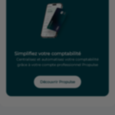
Simplifiez votre comptabilité
Centralisez et automatisez votre comptabilité
grâce à votre compte professionnel Propulse
Découvrir Propulse