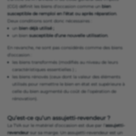
(CGI) définit les biens d’occasion comme un
bien
susceptible de remploi en l’état ou après réparation
.
Deux conditions sont donc nécessaires :
un
bien déjà utilisé ;
un bien
susceptible d’une nouvelle utilisation
.
En revanche, ne sont pas considérés comme des biens
d’occasion :
les biens transformés (modifiés au niveau de leurs
caractéristiques essentielles ) ;
les biens rénovés (ceux dont la valeur des éléments
utilisés pour remettre le bien en état est supérieure à
celle du bien augmenté du coût de l’opération de
rénovation).
Qu’est-ce qu’un assujetti-revendeur ?
La TVA sur le matériel d’occasion est due par l’
assujetti-
revendeur
sur sa marge. Un assujetti-revendeur est un