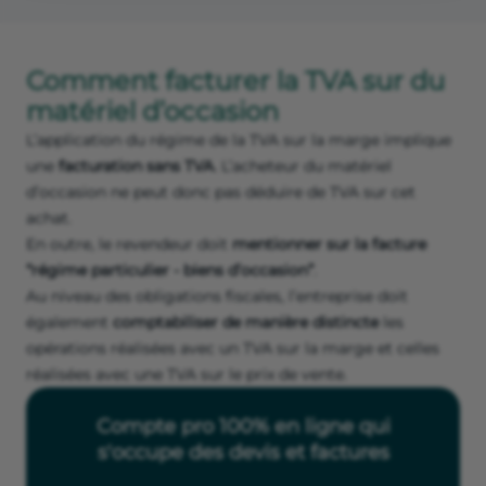
Comment facturer la TVA sur du
matériel d’occasion
L’application du régime de la TVA sur la marge implique
une
facturation sans TVA
. L’acheteur du matériel
d’occasion ne peut donc pas déduire de TVA sur cet
achat.
En outre, le revendeur doit
mentionner sur la facture
“régime particulier - biens d’occasion”
.
Au niveau des obligations fiscales, l’entreprise doit
également
comptabiliser de manière distincte
les
opérations réalisées avec un TVA sur la marge et celles
réalisées avec une TVA sur le prix de vente.
Compte pro 100% en ligne qui
s'occupe des devis et factures