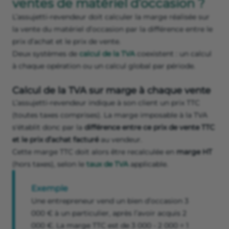
ventes de matériel d’occasion ?
L’assujetti-revendeur doit calculer la marge réalisée sur
la vente du matériel d’occasion par la différence entre le
prix d’achat et le prix de vente.
Deux systèmes de
calcul de la TVA
coexistent : un calcul
à chaque opération ou un calcul global par période.
Calcul de la TVA sur marge à chaque vente
L’assujetti-revendeur indique à son client un prix TTC
(toutes taxes comprises). La marge imposable à la TVA
s'établit donc par la
différence entre ce prix de vente TTC
et le prix d’achat facturé
au vendeur.
Cette marge TTC doit alors être recalculée en
marge HT
(hors taxes), selon le
taux de TVA
applicable.
Exemple
Une entrepreneur vend un bien d’occasion 3
000 € à un particulier, après l’avoir acquis 2
000 €. La marge TTC est de 3 000 - 2 000 = 1