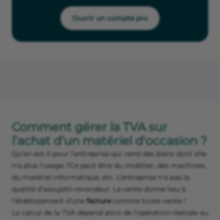
Ouvrir un compte pro
Comment gérer la TVA sur
l’achat d’un matériel d'occasion ?
Qu’en est-il pour l’entreprise qui vend des biens dont elle
n’a plus l’usage ?Ce peut être du mobilier, des machines,
du matériel informatique, etc. L’entreprise n’a pas la
qualité d’assujetti-revendeur. La vente donne lieu à
l‘établissement d’une
facture
comme toute vente !
Le calcul de la TVA dépend alors de l’opération réalisée au