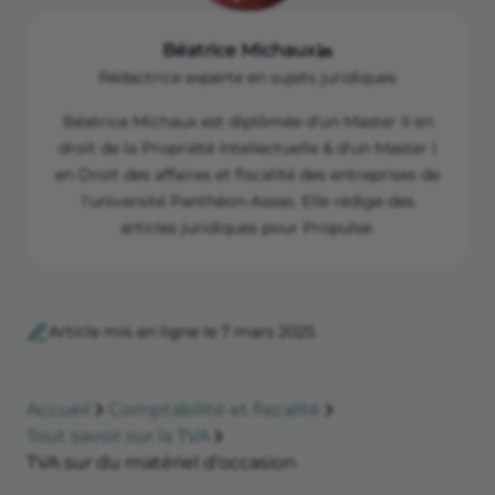
Béatrice Michaux
Rédactrice experte en sujets juridiques
Béatrice Michaux est diplômée d'un Master II en
droit de la Propriété Intellectuelle & d'un Master I
en Droit des affaires et fiscalité des entreprises de
l'université Panthéon-Assas. Elle rédige des
articles juridiques pour Propulse.
Article mis en ligne le 7 mars 2025
Accueil
Comptabilité et fiscalité
Tout savoir sur la TVA
TVA sur du matériel d'occasion