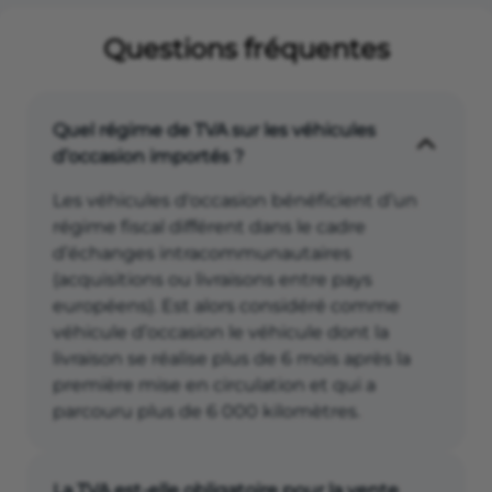
Questions fréquentes
Quel régime de TVA sur les véhicules
d’occasion importés ?
Les véhicules d'occasion bénéficient d’un
régime fiscal différent dans le cadre
d’échanges intracommunautaires
(acquisitions ou livraisons entre pays
européens). Est alors considéré comme
véhicule d’occasion le véhicule dont la
livraison se réalise plus de 6 mois après la
première mise en circulation et qui a
parcouru plus de 6 000 kilomètres.
La TVA est-elle obligatoire pour la vente