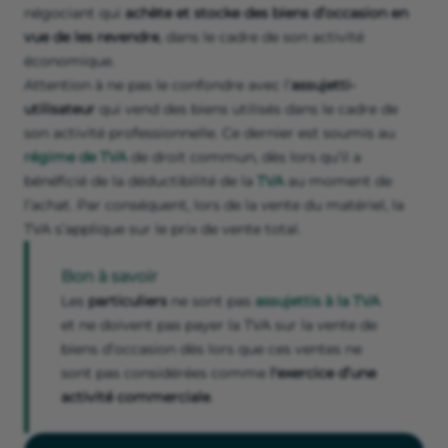
négociant qui
achète et stocke des biens d’occasion en
vue de les revendre
, dans le cadre de son activité
économique.
Attention à ne pas le confondre avec l’
assujetti-
utilisateur
qui vend des biens utilisés dans le cadre de
son activité professionnelle. Ce dernier est soumis au
régime de TVA
de droit commun, dès lors qu’il a
bénéficié de la déductibilité de la
TVA
au moment de
l’achat. Par conséquent, lors de la vente du matériel, la
TVA s’applique sur le prix de vente total.
Bon à savoir
Les
particuliers
ne sont pas
assujettis à la TVA
et ne doivent pas payer la TVA sur la vente de
biens d’occasion dès lors que ces ventes ne
sont pas considérées comme
l'exercice d’une
activité commerciale
.