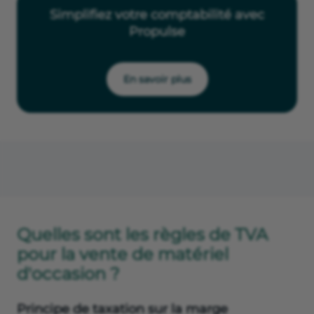
Simplifiez votre comptabilité avec
Propulse
En savoir plus
Quelles sont les règles de TVA
pour la vente de matériel
d'occasion ?
Principe de taxation sur la marge