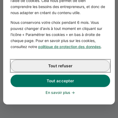
d’imposition à la TVA est alors constituée par la
l'aide de cookies. Cela nous permet de bien
comprendre les besoins des entrepreneurs, et donc de
moitié du prix de cession
.
nous adapter en créant du contenu utile.
Nous conservons votre choix pendant 6 mois. Vous
Calcul global de la marge pour la TVA
pouvez changer d'avis à tout moment en cliquant sur
C’est le système de la globalisation dans lequel
l'icône « Paramétrer les cookies » en bas à droite de
l’assujetti-revendeur prend en compte pour une période
chaque page. Pour en savoir plus sur les cookies,
donnée la
marge globale constituée entre le montant
consultez notre
politique de protection des données
.
total des ventes et le montant total des achats réalisés
.
La marge s’exprime aussi en TTC et doit être recalculée
en HT pour se voir appliquer le taux de TVA adéquat.
Tout refuser
Bien évidemment, la
marge doit être bénéficiaire
car on
ne peut calculer une TVA sur une marge négative. Une
Tout accepter
régularisation annuelle permet de tenir compte de la
variation des stocks
.
En savoir plus