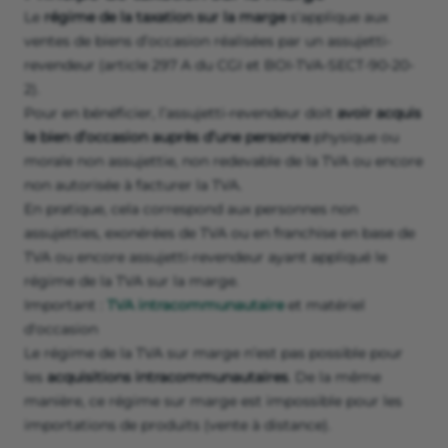
Le
régime de la taxation sur la marge
s'applique aux
ventes de biens d’occasion réalisées par un assujetti-
revendeur (article 297 A du CGI et BOI-TVA-SECT-90-20-
2).
Pour en bénéficier, l’assujetti-revendeur doit
avoir acquis
le bien d’occasion auprès d’une personne
physique ou
morale non assujettie, non redevable de la TVA ou encore
non autorisée à facturer la TVA.
En pratique, cela correspond aux personnes non
assujetties, exonérées de TVA ou en franchise en base de
TVA ou encore assujetti-revendeur ayant appliqué le
régime de la TVA sur la marge.
Important :
TVA intracommunautaire
et matériel
d'occasion
Le régime de la TVA sur marge n’est pas possible pour
les
acquisitions intracommunautaires
. De la même
manière, ce régime sur marge est impossible pour les
importations de produits (vente à distance).