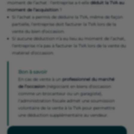
moment de l’achat : l’entreprise a-t-elle
déduit la TVA au
moment de l’acquisition
?
Si l'achat a permis de déduire la TVA, même de façon
partielle, l’entreprise doit facturer la TVA lors de la
vente du bien d’occasion.
Si aucune déduction n’a eu lieu au moment de l’achat,
l’entreprise n’a pas à facturer la TVA lors de la vente du
matériel d’occasion.
Bon à savoir
En cas de vente à un
professionnel du marché
de l’occasion
(négociant en biens d’occasion
comme un brocanteur ou un garagiste),
l'administration fiscale admet une soumission
volontaire de la vente à la TVA pour permettre
une déduction supplémentaire au vendeur.