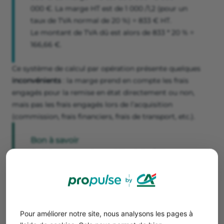
000 €. La marge HT est de 1 000 /1,2 (pour un
taux de TVA normal de 20 %) = 833 € HT.
Le montant de TVA dû est alors de 833 * 20 % =
166,66 €.
Ce système de calcul par opération présente quelques
inconvénients
: la marge prend en compte les frais
engagés pour la remise en état directement ou non,
mais pas les frais engagés lors de l’acquisition
(commission, frais financiers, frais de transport, etc.).
Bon à savoir
Certaines entreprises achètent des
lots
hétérogènes.
Elles doivent alors trier les biens
pour distinguer le matériel d’occasion des
autres biens. D’autres acquièrent des biens
anciens ou accidentés pour récupérer les
pièces détachées
. Dans ces deux cas, la base
Pour améliorer notre site, nous analysons les pages à