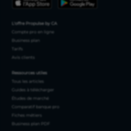
L'offre Propulse by CA
Compte pro en ligne
Business plan
Tarifs
Avis clients
Ressources utiles
Tous les articles
Guides à télécharger
Études de marché
Comparatif banque pro
Fiches métiers
Business plan PDF