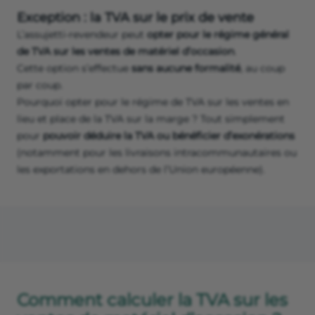
Exception : la TVA sur le prix de vente
L’assujetti-revendeur peut
opter pour le régime général
de TVA sur les ventes de matériel d’occasion
.
Cette option s’effectue
sans aucune formalité
, au coup
par coup.
Pourquoi opter pour le régime de TVA sur les ventes en
lieu et place de la TVA sur la marge ? Tout simplement
pour
pouvoir déduire la TVA ou bénéficier d’exonérations
(notamment pour les livraisons intracommunautaires ou
les exportations en dehors de l’Union européenne).
Comment calculer la TVA sur les