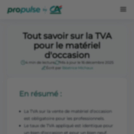
Tout savoir sur la TVA
pour le matériel
d'occasion
4 min de lecture
Mis à jour le 16 décembre 2025
Écrit par
Béatrice Michaux
En résumé :
La TVA sur la vente de matériel d’occasion
est obligatoire pour les professionnels.
Le taux de TVA appliqué est identique pour
un bien d’occasion et pour un bien neuf.