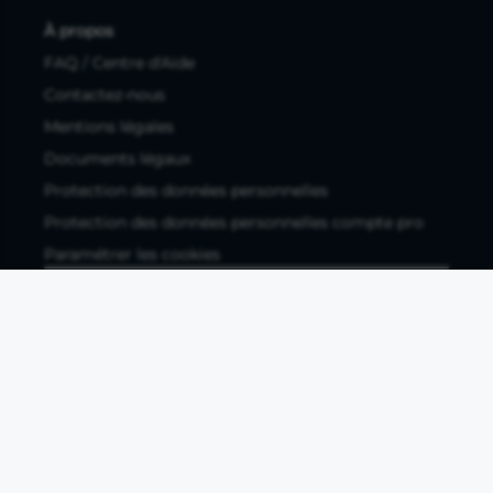
À propos
FAQ / Centre d'Aide
Contactez-nous
Mentions légales
Documents légaux
Protection des données personnelles
Protection des données personnelles compte pro
Paramétrer les cookies
Compte ouvert, sous réserve d'acceptation, auprès d'Okali,
filiale du groupe Crédit Agricole, établissement de monnaie
électronique enregistré à l'ACPR (REGAFI 17448,
www.regafi.fr), SAS au capital social de 5.660.962,00 €, 50 rue
La Boétie, 75008 Paris, RCS Paris 890 111 776. Propulse by CA
est une offre distribuée par Crédit Agricole SA, établissement
de crédit de droit français agréé par l'ACPR, SA au capital
social de 9 123 093 081,00 €, 12, place des Etats-Unis, 92127
Montrouge cedex. R.C.S Nanterre 784 608 416.