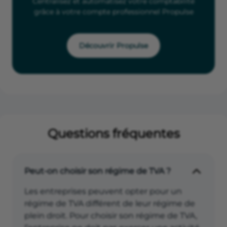
Centralisez et automatisez votre comptabilité
grâce à votre compte professionnel Propulse
Découvrir Propulse
Questions fréquentes
Peut-on choisir son régime de TVA ?
Les entreprises peuvent opter pour un
régime de TVA différent de leur régime de
plein droit. Pour choisir son régime de TVA,