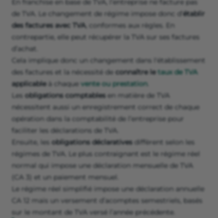
En franchise en base de TVA, l’entreprise ne facture pas
de TVA. Le changement de régime impose donc d’
établir
des factures avec TVA
, conformes aux règles. En
contrepartie, elle peut récupérer la TVA sur ses factures
d’achat.
Cela implique donc un changement dans l'établissement
des factures et la nécessité de
connaître le
taux de TVA
applicable
à chaque
vente ou prestation
.
Les
obligations comptables
en matière de TVA
nécessitent aussi un enregistrement correct de chaque
opération dans la comptabilité de l’entreprise pour
faciliter les déclarations de TVA.
Ensuite, les
obligations déclaratives
diffèrent selon les
régimes de TVA. Le plus contraignant est le régime réel
normal qui impose une déclaration mensuelle de TVA
(CA 3) et un paiement mensuel.
Le régime réel simplifié impose une déclaration annuelle
CA 12 mais un versement d’acomptes semestriels, basés
sur le montant de TVA versé l’année précédente.