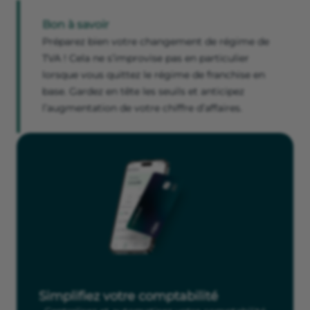
Bon à savoir
Préparez bien votre changement de régime de
TVA ! Cela ne s’improvise pas en particulier
lorsque vous quittez le régime de franchise en
base. Gardez en tête les seuils et anticipez
l’augmentation de votre chiffre d’affaires.
Simplifiez votre comptabilité