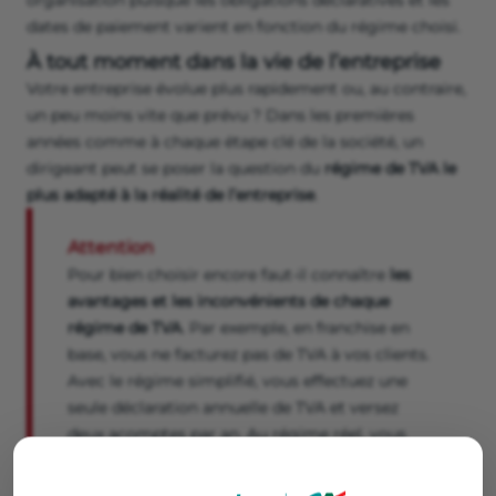
organisation puisque les obligations déclaratives et les
dates de paiement varient en fonction du régime choisi.
À tout moment dans la vie de l’entreprise
Votre entreprise évolue plus rapidement ou, au contraire,
un peu moins vite que prévu ? Dans les premières
années comme à chaque étape clé de la société, un
dirigeant peut se poser la question du
régime de TVA le
plus adapté à la réalité de l’entreprise
.
Attention
Pour bien choisir encore faut-il connaître
les
avantages et les inconvénients de chaque
régime de TVA
. Par exemple, en franchise en
base, vous ne facturez pas de TVA à vos clients.
Avec le régime simplifié, vous effectuez une
seule déclaration annuelle de TVA et versez
deux acomptes par an. Au régime réel, vous
avez la possibilité, sous conditions, de déclarer
et payer une
TVA trimestrielle
.