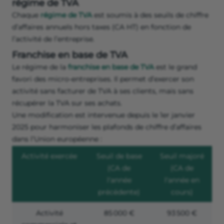
régime de TVA
Chaque
régime de TVA
est soumis à des seuils de chiffre
d’affaires annuels hors taxes (CA HT) en fonction de
l’activité de l’entreprise.
Franchise en base de TVA
Le régime de la
franchise en base de TVA
est le grand
favori des micro-entreprises. Il permet d’exercer son
activité sans facturer de TVA à ses clients, mais sans
récupérer la TVA sur ses achats.
Une modification est intervenue depuis le 1er janvier
2025 pour harmoniser les plafonds de chiffre d’affaires
dans l’Union européenne :
Activité exercée
Seuil de base
Seuil majoré
(CA de
(CA de
l'année
l'année en
précédente)
cours)
Activité
85 000 €
93 500 €