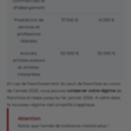
commerciale et
d'hébergement
Prestations de
37 500 €
41 250 €
services et
professions
libérales
Avocats,
50 000 €
55 000 €
artistes-auteurs
et artistes-
interprètes
En cas de franchissement du seuil de franchise au cours
de l’année 2025, vous pouvez
conserver votre régime
de
franchise en base jusqu’au 1er janvier 2026. A cette date,
le nouveau régime réel simplifié s’applique.
Attention
Notez que l’année de tolérance n’existe plus !