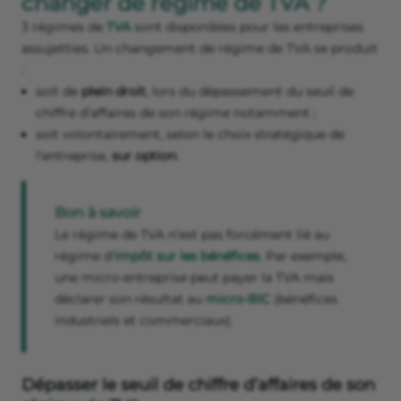
changer de régime de TVA ?
3 régimes de
TVA
sont disponibles pour les entreprises
assujetties. Un changement de régime de TVA se produit
:
soit de
plein droit
, lors du dépassement du seuil de
chiffre d’affaires de son régime notamment ;
soit volontairement, selon le choix stratégique de
l'entreprise,
sur option
.
Bon à savoir
Le régime de TVA n’est pas forcément lié au
régime d'
impôt sur les bénéfices
. Par exemple,
une micro-entreprise peut payer la TVA mais
déclarer son résultat au
micro-BIC
(bénéfices
industriels et commerciaux).
Dépasser le seuil de chiffre d’affaires de son