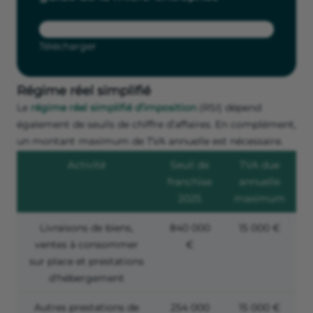
Télécharger
Régime réel simplifié
Le
régime réel simplifié d’imposition
(RSI) dépend
également de seuils de chiffre d’affaires. En complément,
un montant maximum de TVA annuelle est nécessaire.
Activité
Seuil de
TVA due
franchise
annuelle
2025
maximum
Livraisons de biens,
840 000
15 000 €
ventes à consommer
€
sur place et prestations
d'hébergement
Autres prestations de
254 000
15 000 €