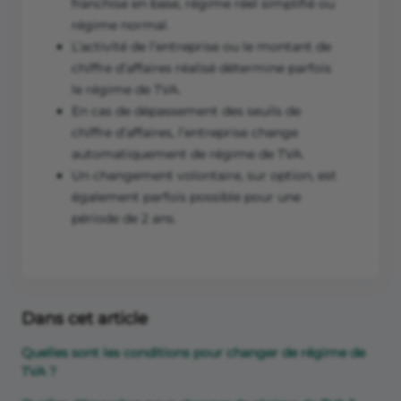
franchise en base, régime réel simplifié ou
régime normal.
L’activité de l’entreprise ou le montant de
chiffre d’affaires réalisé détermine parfois
le régime de TVA.
En cas de dépassement des seuils de
chiffre d’affaires, l’entreprise change
automatiquement de régime de TVA.
Un changement volontaire, sur option, est
également parfois possible pour une
période de 2 ans.
Dans cet article
Quelles sont les conditions pour changer de régime de
TVA ?