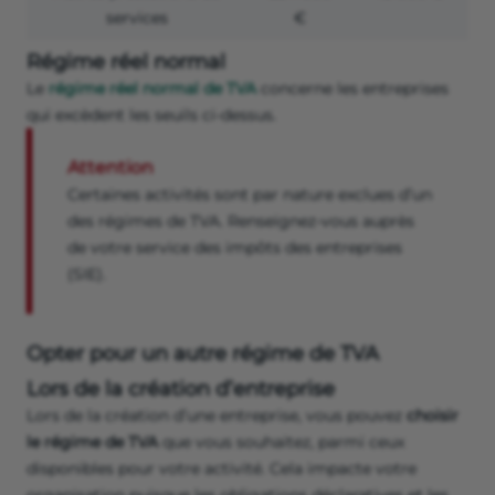
services
€
Régime réel normal
Le
régime réel normal de TVA
concerne les entreprises
qui excèdent les seuils ci-dessus.
Attention
Certaines activités sont par nature exclues d’un
des régimes de TVA. Renseignez-vous auprès
de votre service des impôts des entreprises
(SIE).
Opter pour un autre régime de TVA
Lors de la création d’entreprise
Lors de la création d’une entreprise, vous pouvez
choisir
le régime de TVA
que vous souhaitez, parmi ceux
disponibles pour votre activité. Cela impacte votre