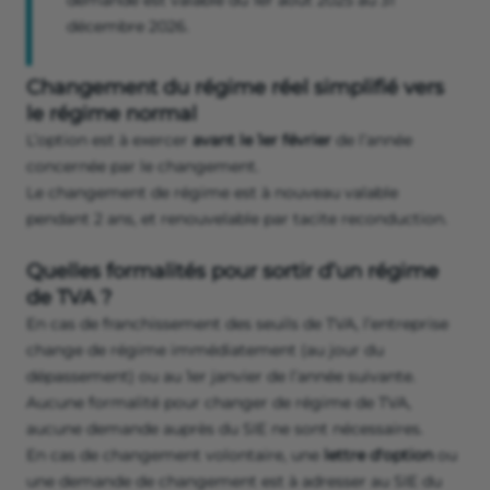
demande est valable du 1er août 2025 au 31
décembre 2026.
Changement du régime réel simplifié vers
le régime normal
L’option est à exercer
avant le 1er février
de l’année
concernée par le changement.
Le changement de régime est à nouveau valable
pendant 2 ans, et renouvelable par tacite reconduction.
Quelles formalités pour sortir d’un régime
de TVA ?
En cas de franchissement des seuils de TVA, l’entreprise
change de régime immédiatement (au jour du
dépassement) ou au 1er janvier de l’année suivante.
Aucune formalité pour changer de régime de TVA,
aucune demande auprès du SIE ne sont nécessaires.
​En cas de changement volontaire, une
lettre d'option
ou
une demande de changement est à adresser au SIE du