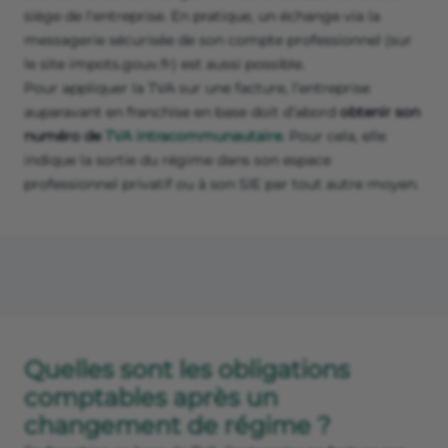
siège de l'entreprise. En pratique, un échange via la
messagerie sécurisée de son compte professionnel (sur
le site impots.gouv.fr) est aussi possible.
Pour appliquer la TVA sur une facture, l’entreprise
auparavant en franchise en base doit d’abord
obtenir son
numéro de
TVA intracommunautaire
. Pour cela, elle
indique la sortie du régime dans son espace
professionnel privatif ou à son SIE par tout autre moyen.
Quelles sont les obligations
comptables après un
changement de régime ?