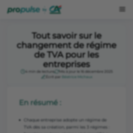
Tout savoir sur le
changement de régime
de TVA pour les
entreprises
4 min de lecture
Mis à jour le 16 décembre 2025
Écrit par
Béatrice Michaux
En résumé :
Chaque entreprise adopte un régime de
TVA dès sa création, parmi les 3 régimes :