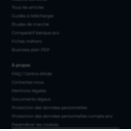
Tous les articles
Guides à télécharger
Études de marché
Comparatif banque pro
Fiches métiers
Business plan PDF
À propos
FAQ / Centre d'Aide
Contactez-nous
Mentions légales
Documents légaux
Protection des données personnelles
Protection des données personnelles compte pro
Paramétrer les cookies
Compte ouvert, sous réserve d'acceptation, auprès d'Okali,