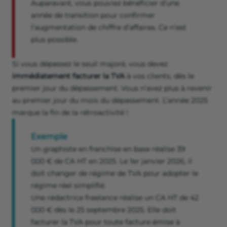
Auparavant, vous pouviez bénéficier d’une
année de transition pour confirmer
l’augmentation de chiffre d’affaires. Ce n’est
plus possible.
Si vous dépassez le seuil majoré, vous devez
immédiatement facturer la TVA
à vos clients, dès le
premier jour du dépassement. Vous n’avez plus à revenir
au premier jour du mois du dépassement. L’année 2025
marque la fin de la rétroactivité !
Exemple
Un graphiste en franchise en base réalise 39
000 € de CA HT en 2025. Le 1er janvier 2026, il
doit changer de régime de TVA pour adopter le
régime réel simplifié.
Une rédactrice freelance réalise un CA HT de 42
000 € dès le 25 septembre 2025. Elle doit
facturer la TVA pour toute facture émise à