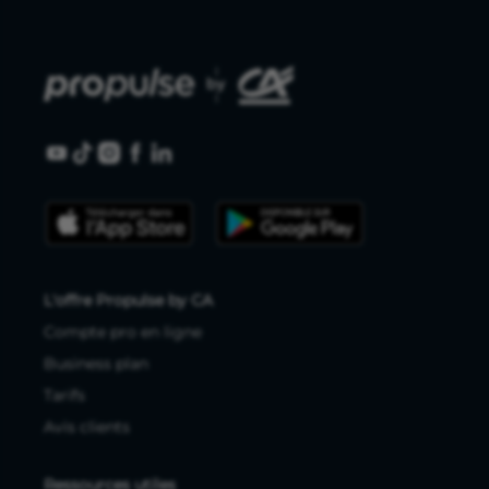
L'offre Propulse by CA
Compte pro en ligne
Business plan
Tarifs
Avis clients
Ressources utiles