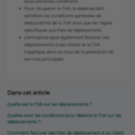
sous certaines conditions.
Pour récupérer la TVA, la dépense doit
satisfaire les conditions générales de
déductibilité de la TVA ainsi que les règles
spécifiques aux frais de déplacement.
L’entreprise peut également facturer ses
déplacements à ses clients et la TVA
s’applique alors au taux de la prestation de
services principale.
Dans cet article
Quelle est la TVA sur les déplacements ?
Quelles sont les conditions pour déduire la TVA sur les
déplacements ?
Comment facturer des frais de déplacement à un client