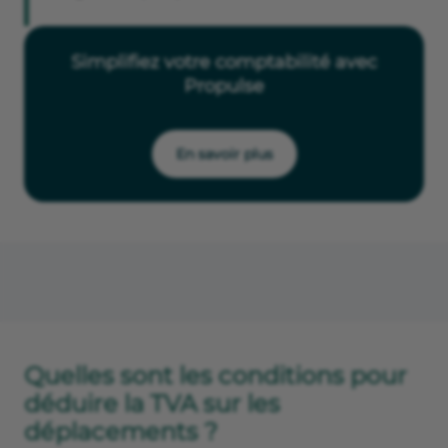
Simplifiez votre comptabilité avec
Propulse
En savoir plus
Quelles sont les conditions pour
déduire la TVA sur les
déplacements ?