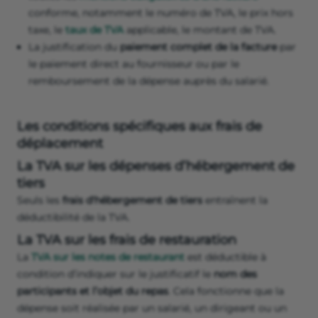
conforme, notamment le numéro de TVA, le prix hors
taxe, le
taux de TVA
applicable, le montant de TVA.
La justification du
paiement complet de la facture
par
le paiement direct au fournisseur ou par le
remboursement de la dépense auprès du salarié.
Les conditions spécifiques aux frais de
déplacement
La TVA sur les dépenses d’hébergement de
tiers
Seuls les
frais d'hébergement de tiers
entraînent la
déductibilité de la TVA.
La TVA sur les frais de restauration
La
TVA sur les notes de restaurant
est déductible à
condition d’indiquer sur le justificatif le
nom des
participants et l’objet du repas
. Cela fonctionne que la
dépense soit réalisée par un salarié, un dirigeant ou un