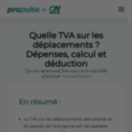
Quelle TVA sur les
déplacements ?
Dépenses, calcul et
déduction
4 min de lecture
Mis à jour le 17 mars 2026
Écrit par
Thomas Dupont
En résumé :
La TVA sur les déplacements des salariés et
dirigeants de l’entreprise est récupérable