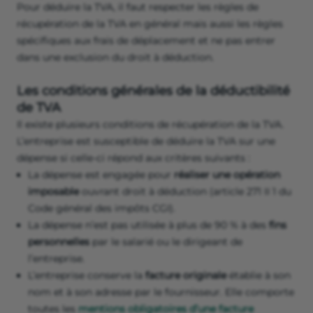
Pour déduire la TVA, il faut respecter les règles de
récupération de la TVA en général mais aussi les règles
spécifiques aux frais de déplacement et ne pas entrer
dans une exclusion du droit à déduction.
Les conditions générales de la déductibilité
de TVA
Il existe plusieurs conditions de récupération de la TVA.
L’entreprise est susceptible de déduire la TVA sur une
dépense si celle-ci répond aux critères suivants :
La dépense est engagée pour
réaliser une opération
imposable
ouvrant droit à déduction (article 271 II 1 du
Code général des impôts CGI).
La dépense n’est pas utilisée à plus de 90 % à des
fins
personnelles
par le salarié ou le dirigeant de
l’entreprise.
L’entreprise conserve la
facture originale
établie à son
nom et à son adresse par le fournisseur. Elle comporte
toutes les
mentions obligatoires d’une facture