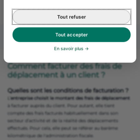
transport de personnes (tickets de bus ou de métro)
n’est pas récupérable.
Tout refuser
Tout accepter
En savoir plus
Comment facturer des frais de
déplacement à un client ?
Quelles sont les conditions de facturation ?
L’
entreprise choisit le montant des frais de déplacement
à facturer auprès du client. Pour autant, elle tient
compte des frais facturés habituellement dans son
secteur d’activité et de la réalité des déplacements
effectués. Pour cela, elle peut se référer au barème
kilométrique de l'administration fiscale.