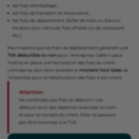
les frais d'emballage ;
les frais de transport et d'assurance ;
les frais de déplacement (billet de train ou d'avion,
location d'un véhicule, frais d'hôtel ou de restaurant,
etc.).
Peu importe que les frais de déplacement génèrent une
TVA déductible ou non
pour l’entreprise. Celle-ci peut
mettre en place une facturation des frais au client.
L’entreprise doit donc prendre le
montant hors taxes
de
l’ensemble pour la refacturation des frais à son client.
Attention
Ne confondez pas frais et débours ! Les
débours sont des dépenses avancées au nom
et pour le compte du client. Elles ne peuvent
pas être soumises à la TVA.