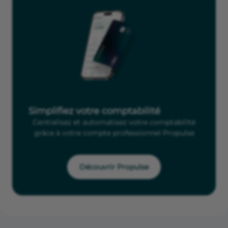
Simplifiez votre comptabilité
Centralisez et automatisez votre comptabilité
grâce à votre compte professionnel Propulse
Découvrir Propulse