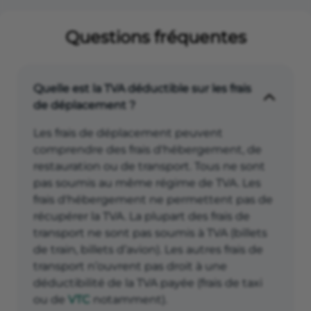
Questions fréquentes
Quelle est la TVA déductible sur les frais
de déplacement ?
Les frais de déplacement peuvent
comprendre des frais d'hébergement, de
restauration ou de transport. Tous ne sont
pas soumis au même régime de TVA. Les
frais d'hébergement ne permettent pas de
récupérer la TVA. La plupart des frais de
transport ne sont pas soumis à TVA (billets
de train, billets d’avion). Les autres frais de
transport n’ouvrent pas droit à une
déductibilité de la TVA payée (frais de taxi
ou de
VTC
notamment).