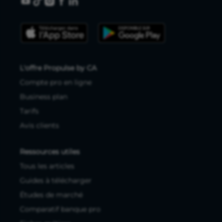
L'offre Propulse by CA
Compte pro en ligne
Business plan
Tarifs
Avis clients
Ressources utiles
Tous les articles
Guides à télécharger
Études de marché
Comparatif banque pro