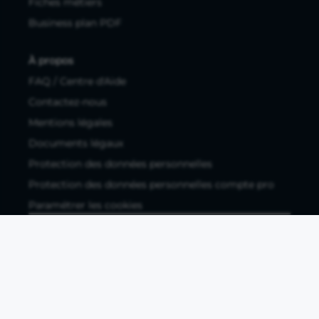
Fiches métiers
Business plan PDF
À propos
FAQ / Centre d'Aide
Contactez-nous
Mentions légales
Documents légaux
Protection des données personnelles
Protection des données personnelles compte pro
Paramétrer les cookies
Compte ouvert, sous réserve d'acceptation, auprès d'Okali,
filiale du groupe Crédit Agricole, établissement de monnaie
électronique enregistré à l'ACPR (REGAFI 17448,
www.regafi.fr), SAS au capital social de 5.660.962,00 €, 50 rue
La Boétie, 75008 Paris, RCS Paris 890 111 776. Propulse by CA
est une offre distribuée par Crédit Agricole SA, établissement
de crédit de droit français agréé par l'ACPR, SA au capital
social de 9 123 093 081,00 €, 12, place des Etats-Unis, 92127