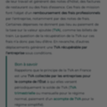
de leur travail et génèrent des notes d’hôtel, des factures
de restaurant ou des frais d’essence. Ces frais de mission
font l'objet d'un
remboursement des frais professionnels
par l’entreprise, notamment par des notes de frais.
Certaines dépenses ne donnent pas lieu au paiement de
la taxe sur la valeur ajoutée (
TVA
), comme les billets de
train. La question de la récupération de la TVA sur ces
frais n’a donc pas lieu d’être. En revanche, d’autres
déplacements génèrent une
TVA récupérable par
l’entreprise
sous conditions.
Bon à savoir
Rappelons que le principe de la TVA en France
est une
TVA collectée par les entreprises pour
le compte de l’État
à qui elles versent
périodiquement le solde de TVA (
TVA
trimestrielle
ou mensuelle pour le régime
normal, paiement d’un
acompte de TVA
pour le
régime simplifié).