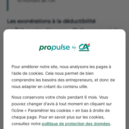
le montant de TVA.
Les exonérations à la déductibilité
La TVA sur les dépenses d’hébergement des
salariés et dirigeants
La TVA payée sur les frais d’hébergement des salariés ou
des dirigeants de l’entreprise n’est
pas déductible
,
conformément au bulletin officiel des impôts BOI-TVA-
DED-30-30-10.
Pour améliorer notre site, nous analysons les pages à
l'aide de cookies. Cela nous permet de bien
La TVA sur les frais de transport
comprendre les besoins des entrepreneurs, et donc de
Certains déplacements ne sont pas assujettis à la TVA
nous adapter en créant du contenu utile.
comme les
trajets en avion, en train ou en bateau
. Il n’y a
donc pas lieu de s'interroger sur la récupération de la
Nous conservons votre choix pendant 6 mois. Vous
TVA sur ces modes de transport.
pouvez changer d'avis à tout moment en cliquant sur
De la même manière, le remboursement des
frais
l'icône « Paramétrer les cookies » en bas à droite de
kilométriques
ne donne lieu à aucune TVA.
chaque page. Pour en savoir plus sur les cookies,
Enfin, la
TVA payée sur les frais de taxi
ou les frais de
consultez notre
politique de protection des données
.