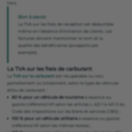
tiers.
Bon à savoir
La TVA sur les frais de réception est déductible
même en l’absence d’invitation de clients. Les
factures doivent mentionner le nom et la
qualité des bénéficiaires (prospects par
exemple).
La TVA sur les frais de carburant
La
TVA sur le carburant
est récupérable ou non,
partiellement ou totalement, selon le type de véhicule
et/ou de carburant :
80 % pour un véhicule de tourisme
à essence ou
gazole (référencé M1 selon les articles L 421-1 à 421-3 du
Code des impositions sur les biens et services CIBS) ;
100 % pour un véhicule utilitaire
à essence ou gazole
(référencé N1 selon les mêmes textes) ;