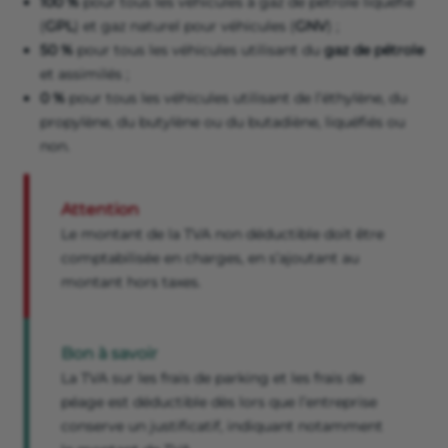
100 %
pour tous les véhicules à gaz de pétrole liquéfié
(
GPL
) et gaz naturel pour véhicules (
GNV
) ;
50 %
pour tous les véhicules utilisant du
gaz de pétrole
et assimilés ;
0 %
pour tous les véhicules utilisant de l’éthylène, du
propylène, du butylène ou du butadiène, liquéfiés ou
non.
Attention
Le montant de la TVA non déductible doit être
comptabilisée en charges, en s’ajoutant au
montant hors taxes.
Bon à savoir
La TVA sur les frais de parking et les frais de
péage est déductible dès lors que l’entreprise
conserve un justificatif, indiquant notamment