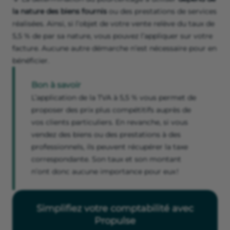
la nature des biens fournis
ou des prestations de services
réalisées. Ainsi, si l’objet de votre vente relève du taux de
5,5 % de par sa nature, vous pouvez l’appliquer sur votre
facture. Aucune autre démarche n’est nécessaire pour en
bénéficier.
Bon à savoir
L’application de la TVA à 5,5 % vous permet de
proposer des prix plus compétitifs auprès de
vos clients particuliers. En revanche, si vous
vendez des biens ou des prestations à des
professionnels, ils peuvent récupérer la taxe
correspondante. Son taux et son montant
n’ont donc aucune importance pour eux !
Simplifiez votre comptabilité avec
Propulse