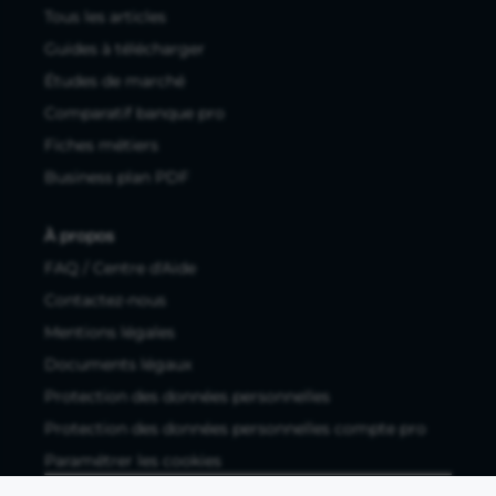
Tous les articles
Guides à télécharger
Études de marché
Comparatif banque pro
Fiches métiers
Business plan PDF
À propos
FAQ / Centre d'Aide
Contactez-nous
Mentions légales
Documents légaux
Protection des données personnelles
Protection des données personnelles compte pro
Paramétrer les cookies
Compte ouvert, sous réserve d'acceptation, auprès d'Okali,