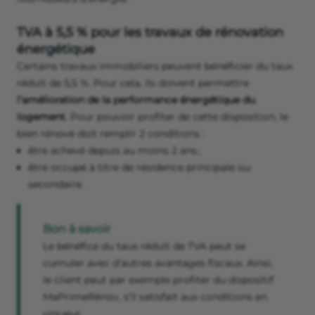
TVA à 5,5 % pour les travaux de rénovation
énergétique
Certains travaux immobiliers peuvent bénéficier du taux
réduit de 5,5 %. Pour cela, ils doivent permettre
l’amélioration de la performance énergétique du
logement
. Pour pouvoir profiter de cette disposition, le
bien rénové doit remplir 2 conditions :
être achevé depuis au moins 2 ans ;
être occupé à titre de résidence principale ou
secondaire.
Bon à savoir
Le bénéfice du taux réduit de TVA peut se
cumuler avec d’autres avantages fiscaux. Ainsi,
le client peut par exemple profiter du dispositif
MaPrimeRénov, s’il satisfait aux conditions en
vigueur.