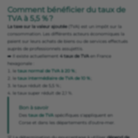
Comment bénéficier du taux de
TVA à 5,5 % ?
La taxe sur la valeur ajoutée
(TVA) est un impôt sur la
consommation. Les différents acteurs économiques la
paient sur leurs achats de biens ou de services effectués
auprès de professionnels assujettis.
➡️ Il existe actuellement
4 taux de TVA
en France
hexagonale :
le
taux normal de TVA à 20 %
;
le
taux intermédiaire de TVA de 10 %
;
le taux réduit de 5,5 % ;
le taux super réduit de 2,1 %.
Bon à savoir
Des
taux de TVA
spécifiques s'appliquent en
Corse et dans les départements d’outre-mer.
💡 La détermination du pourcentage à utiliser
dépend de