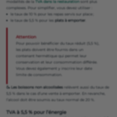
modalités de la
TVA dans la restauration
sont plus
complexes. Pour simplifier, vous devez utiliser :
le taux de 10 % pour les repas servis sur place ;
le taux de 5,5 % pour les
plats à emporter
.
Attention
Pour pouvoir bénéficier du taux réduit (5,5 %),
les plats doivent être fournis dans un
contenant hermétique qui permet leur
conservation et leur consommation différée.
Vous devez également y inscrire leur date
limite de consommation.
🍶 Les boissons non alcoolisées
relèvent aussi du taux de
5,5 % dans le cas d’une vente à emporter. En revanche,
l’alcool doit être soumis au taux normal de 20 %.
TVA à 5,5 % pour l’énergie