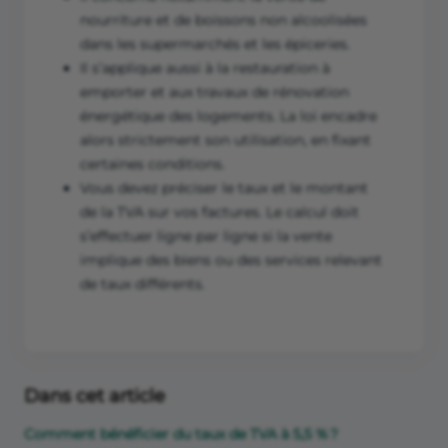
nourriture et de boissons non alcoolisées
dans les supermarchés et les épiceries.
Il s’applique aussi à la restauration à
emporter et aux travaux de rénovation
énergétique des logements. La loi encadre
alors strictement son utilisation, en fixant
certaines conditions.
Vous devez préciser le taux et le montant
de la TVA sur vos factures. Le calcul doit
s’effectuer ligne par ligne si la vente
implique des biens ou des services relevant
de taux différents.
Dans cet article
Comment bénéficier du taux de TVA à 5,5 % ?