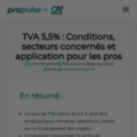
TVA 5,5% : Conditions,
secteurs concernés et
application pour les pros
4 min de lecture
Mis à jour le 26 janvier 2026
Écrit par
Thomas Dupont
En résumé :
Le taux de
TVA
réduit de 5,5 % doit être
employé pour certaines opérations, listées
par le Code général des impôts.
Il concerne notamment la vente de