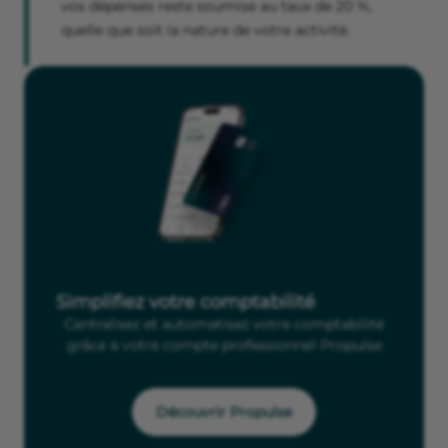
vos dépenses reste soumise au taux de 20 %,
quelle que soit la nature de votre activité.
Simplifiez votre comptabilité
Centralisez et automatisez votre comptabilité
grâce à votre compte professionnel Propulse
Découvrir Propulse