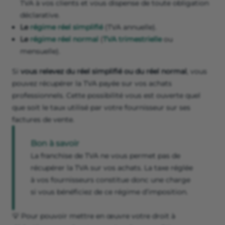
TVA à vos clients et vous dispense de toute obligation
déclarative.
Le
régime réel simplifié
(TVA annuelle).
Le
régime réel normal
(
TVA trimestrielle
ou
mensuelle).
Si
vous relevez du réel simplifié ou du réel normal
, vous
pouvez récupérer la TVA payée sur vos achats
professionnels. Cette possibilité vous est ouverte quel
que soit le taux utilisé par votre fournisseur sur ses
factures de vente.
Bon à savoir
La franchise de TVA ne vous permet pas de
récupérer la TVA sur vos achats. La taxe réglée
à vos fournisseurs constitue donc une charge
si vous bénéficiez de ce régime d’imposition.
💡 Pour pouvoir mettre en œuvre votre droit à