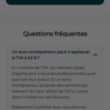
Questions fréquentes
Un auto-entrepreneur peut-il appliquer
la TVA à 5,5 % ?
En matière de TVA, les mêmes règles
s’appliquent à tous les professionnels, quel
que soit leur statut. Si un auto-
entrepreneur propose des services qui
relèvent du taux réduit de 5,5 %, il peut
donc l’utiliser sur ses factures.
Rappelons toutefois que vous pouvez