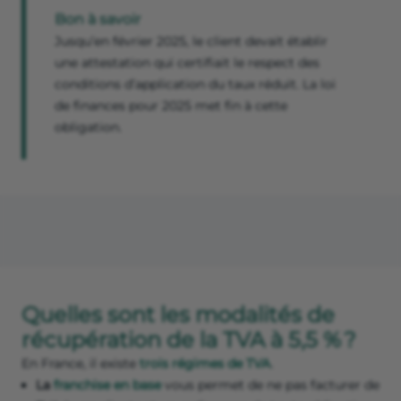
Bon à savoir
Jusqu’en février 2025, le client devait établir
une attestation qui certifiait le respect des
conditions d’application du taux réduit. La loi
de finances pour 2025 met fin à cette
obligation.
Quelles sont les modalités de
récupération de la TVA à 5,5 % ?
En France, il existe
trois régimes de TVA
.
La
franchise en base
vous permet de ne pas facturer de