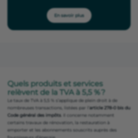
En savoir plus
Quels produits et services
relèvent de la TVA à 5,5 % ?
Le taux de TVA à 5,5 % s’applique de plein droit à de
nombreuses transactions, listées par l’
article 278-0 bis du
Code général des impôts
. Il concerne notamment
certains travaux de rénovation, la restauration à
emporter et les abonnements souscrits auprès des
fournisseurs d’énergie.