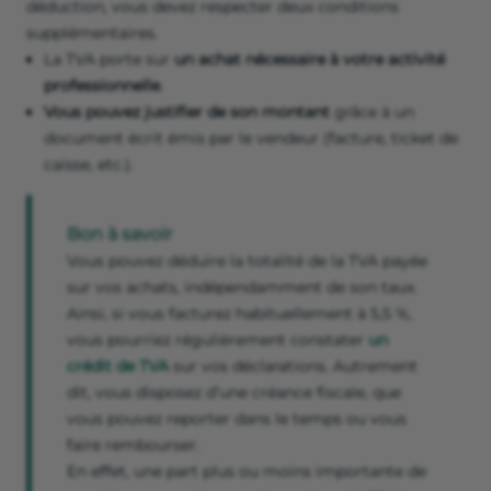
déduction, vous devez respecter deux conditions
supplémentaires.
La TVA porte sur
un achat nécessaire à votre activité
professionnelle
.
Vous pouvez justifier de son montant
grâce à un
document écrit émis par le vendeur (facture, ticket de
caisse, etc.).
Bon à savoir
Vous pouvez déduire la totalité de la TVA payée
sur vos achats, indépendamment de son taux.
Ainsi, si vous facturez habituellement à 5,5 %,
vous pourriez régulièrement constater
un
crédit de TVA
sur vos déclarations. Autrement
dit, vous disposez d’une créance fiscale, que
vous pouvez reporter dans le temps ou vous
faire rembourser.
En effet, une part plus ou moins importante de