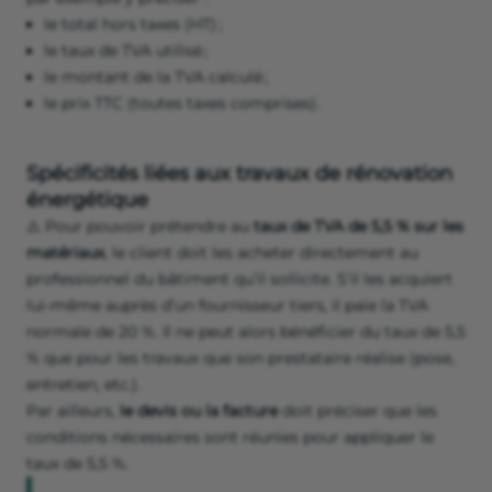
le total hors taxes (HT) ;
le taux de TVA utilisé ;
le montant de la TVA calculé ;
le prix TTC (toutes taxes comprises).
Spécificités liées aux travaux de rénovation
énergétique
⚠️ Pour pouvoir prétendre au
taux de TVA de 5,5 % sur les
matériaux
, le client doit les acheter directement au
professionnel du bâtiment qu’il sollicite. S’il les acquiert
lui-même auprès d’un fournisseur tiers, il paie la TVA
normale de 20 %. Il ne peut alors bénéficier du taux de 5,5
% que pour les travaux que son prestataire réalise (pose,
entretien, etc.).
Par ailleurs,
le devis ou la facture
doit préciser que les
conditions nécessaires sont réunies pour appliquer le
taux de 5,5 %.