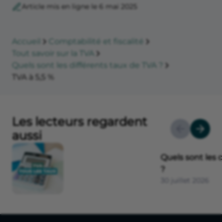
Article mis en ligne le 6 mai 2025
Accueil
Comptabilité et fiscalité
Tout savoir sur la TVA
Quels sont les différents taux de TVA ?
TVA à 5,5 %
Les lecteurs regardent
aussi
Quels sont les 
?
30 juillet 2026