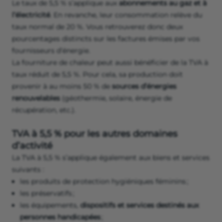
Le taux de 5,5 % s’applique aux
abonnements au gaz et à
l’électricité
. En revanche, leur consommation relève du
taux normal de 20 %. Vous retrouverez donc deux
pourcentages distincts sur les factures émises par vos
fournisseurs d’énergie.
La fourniture de chaleur peut aussi bénéficier de la TVA à
taux réduit de 5,5 %. Pour cela, sa production doit
provenir à au moins 50 % de
sources d’énergies
renouvelables
(géothermie, solaire, énergie de
récupération, etc.).
TVA à 5,5 % pour les autres domaines
d’activité
La TVA à 5,5 % s’applique également aux biens et services
suivants :
les produits de protection hygiéniques féminins ;
les préservatifs ;
les équipements,
dispositifs et services destinés aux
personnes handicapées
;