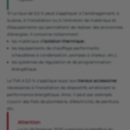
💡 Le taux de 5,5 % peut s’appliquer à l’aménagement, à
la pose, à l’installation ou à l’entretien de matériaux et
d’équipements qui permettent de réaliser des économies
d’énergies. Il concerne notamment :
les matériaux d’
isolation thermique
;
les équipements de chauffage performants
(chaudières à condensation, pompes à chaleur, etc.) ;
les systèmes de régulation et de programmation
énergétique.
La TVA à 5,5 % s’applique aussi aux
travaux accessoires
nécessaires à l’installation de dispositifs améliorant la
performance énergétique. Ainsi, il peut par exemple
couvrir des frais de plomberie, d’électricité, de peinture,
etc.
Attention
La loi de finances 2025 supprime le bénéfice du