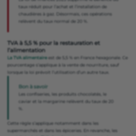
taux réduit pour l’achat et l’installation de
chaudières à gaz. Désormais, ces opérations
relèvent du taux normal de 20 %.
TVA à 5,5 % pour la restauration et
l’alimentation
La TVA alimentaire
est de 5,5 % en France hexagonale. Ce
pourcentage s’applique à la vente de nourriture, sauf
lorsque la loi prévoit l’utilisation d’un autre taux.
Bon à savoir
Les confiseries, les produits chocolatés, le
caviar et la margarine relèvent du taux de 20
%.
Cette règle s’applique notamment dans les
supermarchés et dans les épiceries. En revanche, les