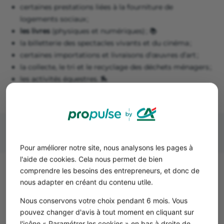
certaines prestations liées à la fourniture de
logements sociaux ;
les livres
(physiques et numériques) ; 📚
la billetterie des spectacles vivants et du cinéma ;
certaines importations et livraisons d’œuvres d’art ;
la collecte, le tri et le recyclage des déchets ménagers ;
les activités équestres. 🏇
Pour améliorer notre site, nous analysons les pages à
l'aide de cookies. Cela nous permet de bien
comprendre les besoins des entrepreneurs, et donc de
Comment facturer avec la TVA à
nous adapter en créant du contenu utile.
5,5 % ?
Nous conservons votre choix pendant 6 mois. Vous
Les conditions d’application de la TVA à 5,5 % ne
pouvez changer d'avis à tout moment en cliquant sur
présentent pas de difficultés particulières.
l'icône « Paramétrer les cookies » en bas à droite de