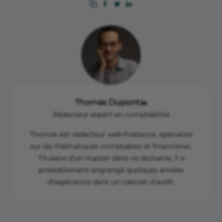
Ministère de l’Économie, des Finances et de la
Souveraineté industrielle et numérique — TVA à taux
réduit : pour quels travaux ? —
https://www.economie.gouv.fr/particuliers/tva-taux-
reduits-travaux
Code général des impôts — Article 278-0 bis —
https://www.legifrance.gouv.fr/codes/article_lc/LEGIA
RTI000047622738
Thomas Dupont
Rédacteur expert en comptabilité
Thomas est rédacteur web freelance, spécialisé
sur les thématiques comptables et financières.
Titulaire d’un master dans ce domaine, il a
préalablement engrangé quelques années
d’expérience dans un cabinet d’audit.