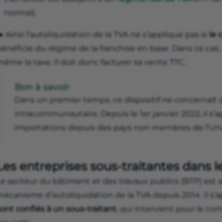
normal).
️ Ainsi l’autoliquidation de la TVA ne s’applique pas si
le 
énéficie du régime de la franchise en base. Dans ce cas, l
ême la taxe. Il doit donc facturer sa vente TTC.
Bon à savoir
Dans un premier temps, ce dispositif ne concernait 
intracommunautaire. Depuis le 1er janvier 2022, il s’
importations depuis des pays non membres de l’Un
Les entreprises sous-traitantes dans l
Le secteur du bâtiment et des travaux publics (BTP) est 
mécanisme d’autoliquidation de la TVA depuis 2014. Il s’
ont confiés à un sous-traitant
, qui intervient pour le c