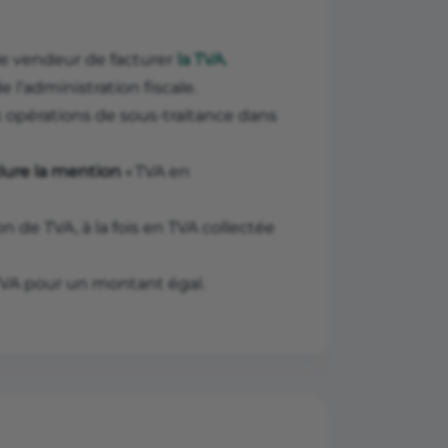
e vendeur de facturer
la TVA
.
 l’administration fiscale.
 opérations de sous-traitance dans
lure la mention
« TVA en
on de TVA, à la fois en TVA collectée
 TVA pour un montant égal.