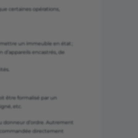
que certaines opérations,
remettre un immeuble en état ;
 d’appareils encastrés, de
tés.
oit être formalisé par un
gné, etc.
 au donneur d’ordre. Autrement
ation commandée directement