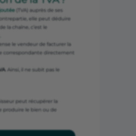
ajoutée
(TVA) auprès de ses
 contrepartie, elle peut déduire
e la chaîne, c’est le
.
se le vendeur de facturer la
 taxe correspondante directement
TVA
. Ainsi, il ne subit pas le
nisseur peut récupérer la
e produire le bien ou de