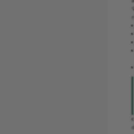
a


d