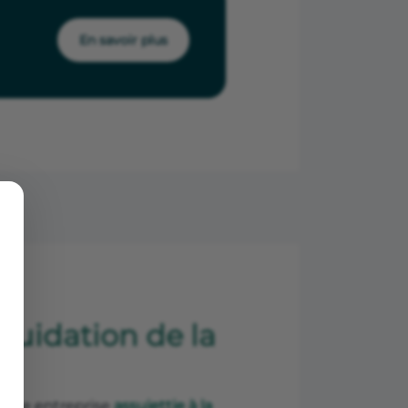
En savoir plus
iquidation de la
r une entreprise
assujettie à la