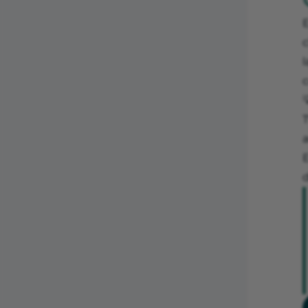
E
c
l
T
a
d