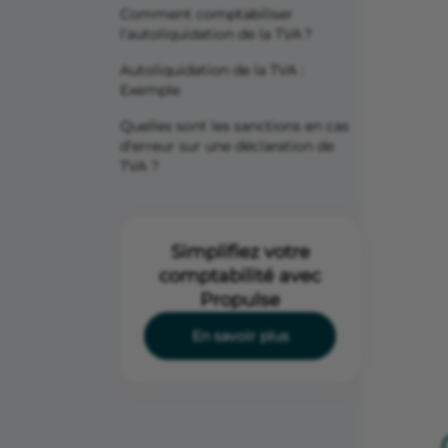
Comment comptabiliser
l’autoliquidation de la TVA ?
Autoliquidation de la TVA :
Exemple
Quelles sont les sanctions en cas
d’erreur sur une déclaration de
TVA ?
Simplifiez votre
comptabilité avec
Propulse
En savoir plus