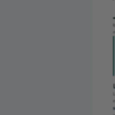
➡
b
m
s