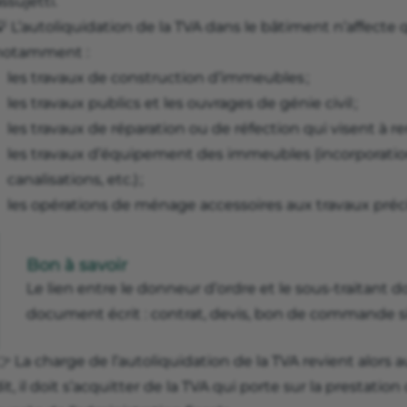
ssujetti.
 L’autoliquidation de la TVA dans le bâtiment n’affecte 
notamment :
les travaux de construction d’immeubles ;
les travaux publics et les ouvrages de génie civil ;
les travaux de réparation ou de réfection qui visent à 
les travaux d’équipement des immeubles (incorporation
canalisations, etc.) ;
les opérations de ménage accessoires aux travaux préci
Bon à savoir
Le lien entre le donneur d’ordre et le sous-traitant d
document écrit : contrat, devis, bon de commande si
 La charge de l’autoliquidation de la TVA revient alors
it, il doit s’acquitter de la TVA qui porte sur la prest