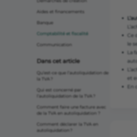
Démarches de création
Aides et financements
L’au
Banque
L’ac
Comptabilité et fiscalité
Ce 
le s
Communication
La f
Dans cet article
auto
L’ac
Qu’est-ce que l’autoliquidation de
et 
la TVA ?
En 
Qui est concerné par
l’autoliquidation de la TVA ?
Comment faire une facture avec
de la TVA en autoliquidation ?
Comment déclarer la TVA en
autoliquidation ?