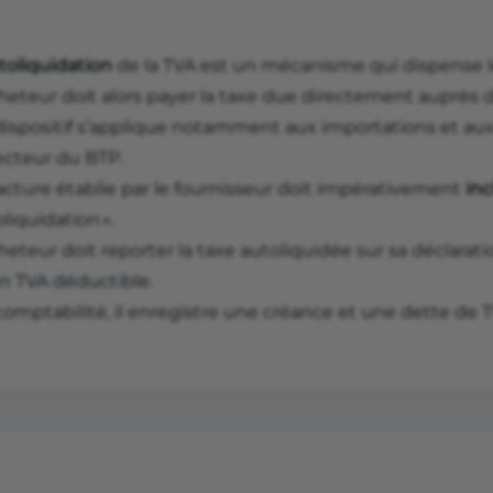
toliquidation
de la TVA est un mécanisme qui dispense l
heteur doit alors payer la taxe due directement auprès de
dispositif s’applique notamment aux importations et aux
ecteur du BTP.
acture établie par le fournisseur doit impérativement
inc
liquidation ».
heteur doit reporter la taxe autoliquidée sur sa déclarati
en TVA déductible.
comptabilité, il enregistre une créance et une dette de