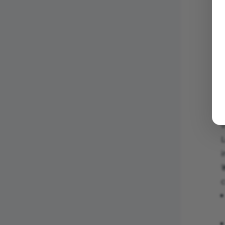
l
v
L
