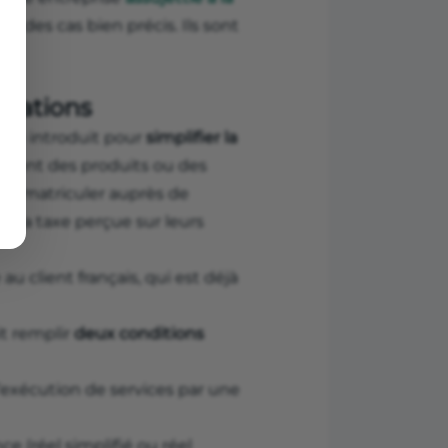
if à des cas bien précis. Ils sont
).
rtations
été introduit pour
simplifier la
turent des produits ou des
s’immatriculer auprès de
ser la taxe perçue sur leurs
au client français, qui est déjà
it remplir
deux conditions
l’exécution de services par une
ce (réel simplifié ou réel