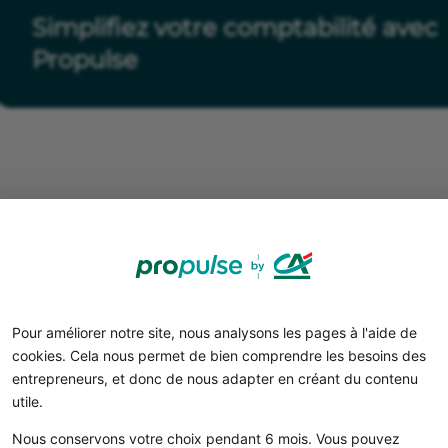
Simplifiez votre comptabilité avec
Propulse
Pour améliorer notre site, nous analysons les pages à l'aide de
cookies. Cela nous permet de bien comprendre les besoins des
Qui est concerné par l’autol
entrepreneurs, et donc de nous adapter en créant du contenu
TVA ?
utile.
Nous conservons votre choix pendant 6 mois. Vous pouvez
n principe, l’autoliquidation peut être mise en place pa