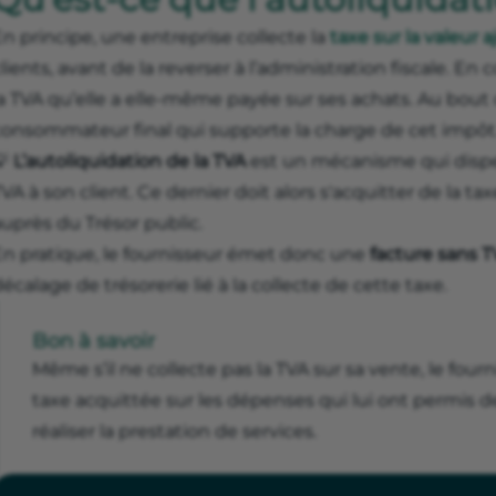
n principe, une entreprise collecte la
taxe sur la valeur 
lients, avant de la reverser à l’administration fiscale. En
a TVA qu’elle a elle-même payée sur ses achats. Au bout d
consommateur final qui supporte la charge de cet impôt
💡
L’autoliquidation de la TVA
est un mécanisme qui dispen
VA à son client. Ce dernier doit alors s'acquitter de la
uprès du Trésor public.
En pratique, le fournisseur émet donc une
facture sans 
écalage de trésorerie lié à la collecte de cette taxe.
Bon à savoir
Même s’il ne collecte pas la TVA sur sa vente, le four
taxe acquittée sur les dépenses qui lui ont permis d
réaliser la prestation de services.