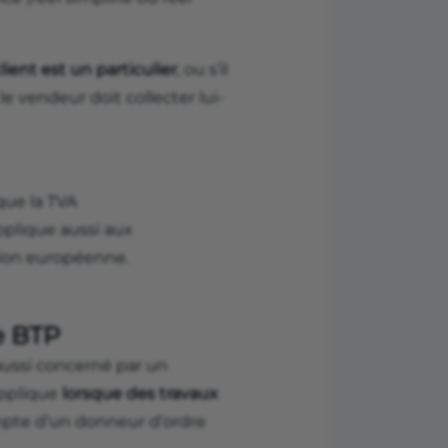
client est un particulier
, ou s’il
e vendeur doit collecter lui-
que la TVA
applique aussi aux
ion européenne.
e BTP
aussi concerné par un
applique
lorsque des travaux
ompte d’un donneur d’ordre