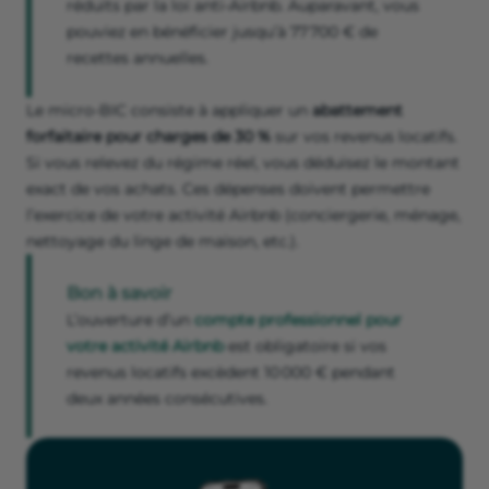
réduits par la loi anti-Airbnb. Auparavant, vous
pouviez en bénéficier jusqu’à 77 700 € de
recettes annuelles.
Le micro-BIC consiste à appliquer un
abattement
forfaitaire pour charges de 30 %
sur vos revenus locatifs.
Si vous relevez du régime réel, vous déduisez le montant
exact de vos achats. Ces dépenses doivent permettre
l’exercice de votre activité Airbnb (conciergerie, ménage,
nettoyage du linge de maison, etc.).
Bon à savoir
L’ouverture d’un
compte professionnel pour
votre activité Airbnb
est obligatoire si vos
revenus locatifs excèdent 10 000 € pendant
deux années consécutives.