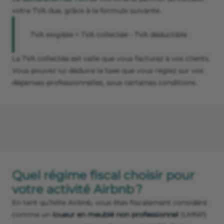
votre TVA due, grâce à la formule suivante.
TVA exigible = TVA collectée - TVA déductible
La TVA collectée est celle que vous facturez à vos clients.
Vous pouvez lui déduire la taxe que vous réglez sur vos
dépenses professionnelles, sous certaines conditions.
Quel régime fiscal choisir pour
votre activité Airbnb ?
En tant qu’hôte Airbnb, vous êtes fiscalement considéré
comme un
loueur en meublé non professionnel
(LMNP)