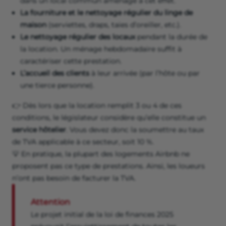
dans un local commun aménagé à cet effet.
La fourniture et le nettoyage régulier du linge de
maison
(serviettes, draps, taies d’oreiller, etc.).
Le nettoyage régulier des locaux
pendant la durée de
la location. Un ménage hebdomadaire suffit à
caractériser cette prestation.
L’accueil des clients
à leur arrivée (par l’hôte ou par
une tierce personne).
👉 Dès lors que la location remplit 3 ou 4 de ces
conditions, le législateur considère qu’elle constitue un
service hôtelier
. Vous devez donc la soumettre au taux
de TVA applicable à ce secteur, soit 10 %.
💡 En pratique, la plupart des logements Airbnb ne
proposent pas ce type de prestations. Ainsi, les loueurs
n’ont pas besoin de facturer la TVA.
Attention
Le projet initial de la loi de finances 2025