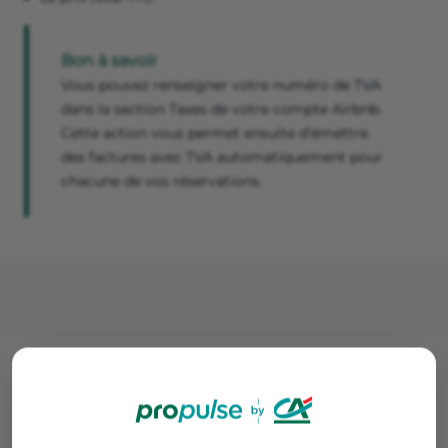
Bon à savoir
Vous pouvez renseigner votre numéro de TVA
dans la section Taxes de votre compte Airbnb.
Cette action vous permet ensuite d’émettre
des factures avec TVA automatiquement pour
chacune de vos réservations.
Comment déclarer la TVA de son
Airbnb ?
En France, les assujettis peuvent se soumettre à l’un des