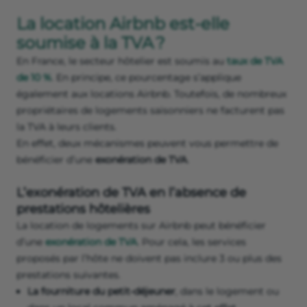
La location Airbnb est-elle
soumise à la TVA ?
En France, le secteur hôtelier est soumis au
taux de TVA
de 10 %
. En principe, ce pourcentage s’applique
également aux locations Airbnb. Toutefois, de nombreux
propriétaires de logements saisonniers ne facturent pas
la TVA à leurs clients.
En effet, deux mécanismes peuvent vous permettre de
bénéficier d’une
exonération de TVA
.
L’exonération de TVA en l’absence de
prestations hôtelières
La location de logements sur Airbnb peut bénéficier
d’une
exonération de TVA
. Pour cela, les services
proposés par l’hôte ne doivent pas inclure 3 ou plus des
prestations suivantes.
La fourniture du petit-déjeuner
, dans le logement ou