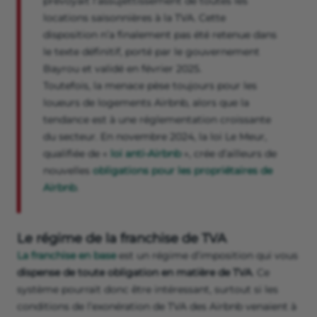
prévoyait l’assujettissement de toutes les
locations saisonnières à la TVA. Cette
disposition n’a finalement pas été retenue dans
le texte définitif, porté par le gouvernement
Bayrou et validé en février 2025.
Toutefois, la menace pèse toujours pour les
loueurs de logements Airbnb, alors que la
tendance est à une réglementation croissante
du secteur. En novembre 2024, la loi Le Meur,
qualifiée de «
loi anti-Airbnb
», crée d’ailleurs de
nouvelles
obligations pour les propriétaires de
Airbnb
.
Le régime de la franchise de TVA
La franchise en base
est un régime d’imposition qui vous
dispense de toute obligation en matière de TVA
. Ce
système pourrait donc être intéressant, surtout si les
conditions de l’exonération de TVA des Airbnb venaient à