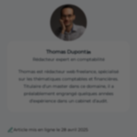
Thomas Dupont
Rédacteur expert en comptabilité
Thomas est rédacteur web freelance, spécialisé
sur les thématiques comptables et financières.
Titulaire d’un master dans ce domaine, il a
préalablement engrangé quelques années
d’expérience dans un cabinet d’audit.
Article mis en ligne le 28 avril 2025