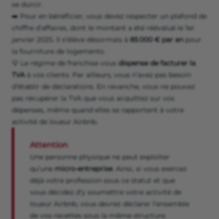
se durcir.
➡️ Pour en bénéficier, vous devez respecter un plafond de
chiffre d’affaires, dont le montant a été réévalué le 1er
janvier 2025. Il s’élève désormais à
85 000 € par an
pour
la fourniture de logements.
💡 Le régime de franchise vous
dispense de facturer la
TVA
à vos clients. Par ailleurs, vous n’avez pas besoin
d’établir de déclarations. En revanche, vous ne pouvez
pas récupérer la TVA que vous acquittez sur vos
dépenses, même quand elles se rapportent à votre
activité de loueur Airbnb.
Attention
Une personne physique ne peut exploiter
qu’une
micro-entreprise
. Ainsi, si vous exercez
déjà votre profession sous ce statut et que
vous décidez d’y soumettre votre activité de
loueur Airbnb, vous devrez déclarer l’ensemble
de vos recettes sous la même structure.