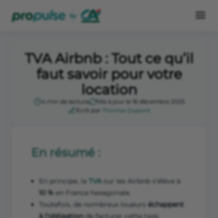
TVA Airbnb : Tout ce qu’il
faut savoir pour votre
location
4 min de lecture
Mis à jour le 16 décembre 2025
Écrit par
Thomas Dupont
En résumé :
En principe, la
TVA
sur les Airbnb s’élève à
10 %
en France hexagonale.
Toutefois, de nombreux loueurs
échappent
à l’obligation
de facturer cette taxe.