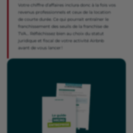
Votre chiffre d’affaires inclura donc à la fois vos
revenus professionnels et ceux de la location
de courte durée. Ce qui pourrait entraîner le
franchissement des seuils de la franchise de
TVA… Réfléchissez bien au choix du statut
juridique et fiscal de votre activité Airbnb
avant de vous lancer !