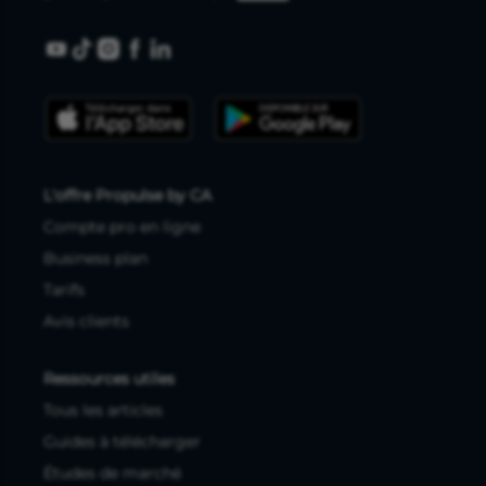
L'offre Propulse by CA
Compte pro en ligne
Business plan
Tarifs
Avis clients
Ressources utiles
Tous les articles
Guides à télécharger
Études de marché