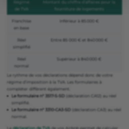
Régime
Montant du chiffre d’affaires pour la
de TVA
fourniture de logements
Franchise
Inférieur à 85 000 €
en base
Réel
Entre 85 000 € et 840 000 €
simplifié
Réel
Supérieur à 840 000 €
normal
Le rythme de vos déclarations dépend donc de votre
régime d’imposition à la TVA. Les formulaires à
compléter diffèrent également.
Le formulaire n° 3517-S-SD
(déclaration CA12) au réel
simplifié.
Le formulaire
n° 3310-CA3-SD
(déclaration CA3) au réel
normal.
La
déclaration de TVA
de vos Airbnb permet de calculer