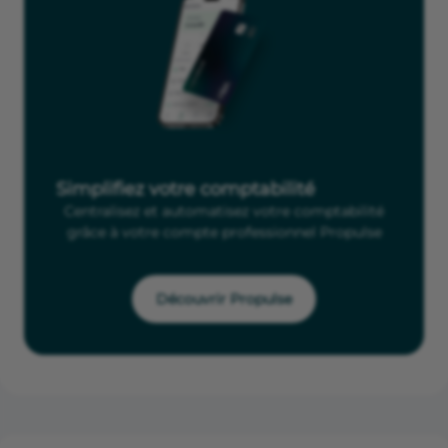
Simplifiez votre comptabilité
Centralisez et automatisez votre comptabilité
grâce à votre compte professionnel Propulse
Découvrir Propulse