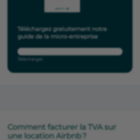
Téléchargez gratuitement notre
guide de la micro-entreprise
Télécharger
Comment facturer la TVA sur
une location Airbnb ?