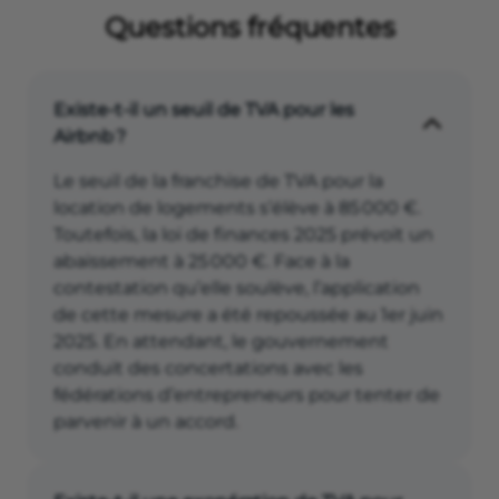
Questions fréquentes
Existe-t-il un seuil de TVA pour les
Airbnb ?
Le seuil de la franchise de TVA pour la
location de logements s’élève à 85 000 €.
Toutefois, la loi de finances 2025 prévoit un
abaissement à 25 000 €. Face à la
contestation qu’elle soulève, l’application
de cette mesure a été repoussée au 1er juin
2025. En attendant, le gouvernement
conduit des concertations avec les
fédérations d’entrepreneurs pour tenter de
parvenir à un accord.