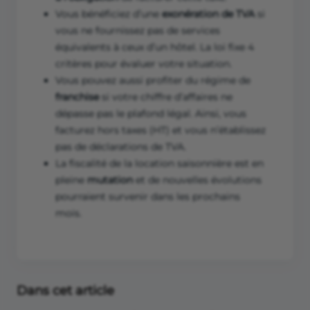
Vous bénéficiez d’une
exonération de TVA
si
vous ne fournissez pas de services
équivalents à ceux d’un hôtel. La loi fixe 4
critères pour évaluer votre situation.
Vous pouvez aussi profiter du régime de
franchise
si votre chiffre d’affaires ne
dépasse pas le plafond légal. Ainsi, vous
facturez hors taxes (HT) et vous n’établissez
pas de déclarations de TVA.
La fiscalité de la location saisonnière est en
pleine
mutation
et de nouvelles évolutions
pourraient survenir dans les prochains
mois.
Dans cet article