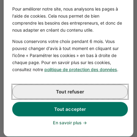
trois
régimes de TVA
suivants.
Pour améliorer notre site, nous analysons les pages à
La franchise en base de TVA, qui vous dispense de
l'aide de cookies. Cela nous permet de bien
toute obligation en matière de TVA.
comprendre les besoins des entrepreneurs, et donc de
Le régime réel simplifié, qui implique une déclaration
nous adapter en créant du contenu utile.
de TVA annuelle (en mai) et le versement de deux
Nous conservons votre choix pendant 6 mois. Vous
acomptes (en juillet et en septembre).
pouvez changer d'avis à tout moment en cliquant sur
Le régime réel normal
, qui nécessite des déclarations
l'icône « Paramétrer les cookies » en bas à droite de
mensuelles.
chaque page. Pour en savoir plus sur les cookies,
consultez notre
politique de protection des données
.
Bon à savoir
Au réel normal, vous pouvez ne déposer qu’une
Tout refuser
déclaration par trimestre, si le montant de
votre TVA due n’excède pas 4 000 € par an.
Tout accepter
💡 La détermination de votre régime d’imposition
dépend de votre chiffre d’affaires annuel. En 2025, voici
En savoir plus
les
plafonds de recettes
applicables.