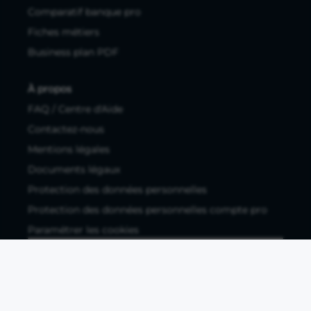
Comparatif banque pro
Fiches métiers
Business plan PDF
À propos
FAQ / Centre d'Aide
Contactez-nous
Mentions légales
Documents légaux
Protection des données personnelles
Protection des données personnelles compte pro
Paramétrer les cookies
Compte ouvert, sous réserve d'acceptation, auprès d'Okali,
filiale du groupe Crédit Agricole, établissement de monnaie
électronique enregistré à l'ACPR (REGAFI 17448,
www.regafi.fr), SAS au capital social de 5.660.962,00 €, 50 rue
La Boétie, 75008 Paris, RCS Paris 890 111 776. Propulse by CA
est une offre distribuée par Crédit Agricole SA, établissement