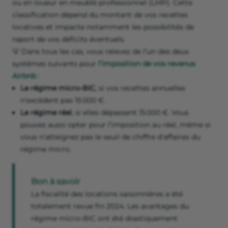
ou en loueur en meublé professionnel (LMP). Cette
classification dépend du montant de vos recettes
locatives et impacte notamment les possibilités de
report de vos déficits éventuels.
💡 Dans tous les cas, vous relevez de l’un des deux
systèmes suivants pour
l’imposition de vos revenus
Airbnb
:
Le régime micro-BIC
, si vos recettes annuelles
n’excèdent pas 15 000 €.
Le régime réel
, si elles dépassent 15 000 €. Vous
pouvez aussi opter pour l’imposition au réel, même si
vous n’atteignez pas le seuil de chiffre d'affaires du
régime micro.
Bon à savoir
La fiscalité des locations saisonnières a été
totalement revue fin 2024. Les avantages du
régime micro-BIC ont été drastiquement