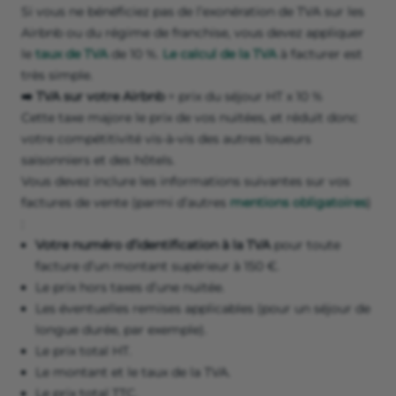
Si vous ne bénéficiez pas de l’exonération de TVA sur les
Airbnb ou du régime de franchise, vous devez appliquer
le
taux de TVA
de 10 %.
Le calcul de la TVA
à facturer est
très simple.
➡️ TVA sur votre Airbnb
= prix du séjour HT x 10 %
Cette taxe majore le prix de vos nuitées, et réduit donc
votre compétitivité vis-à-vis des autres loueurs
saisonniers et des hôtels.
Vous devez inclure les informations suivantes sur vos
factures de vente (parmi d’autres
mentions obligatoires
)
:
Votre numéro d’identification à la TVA
pour toute
facture d’un montant supérieur à 150 €.
Le prix hors taxes d’une nuitée.
Les éventuelles remises applicables (pour un séjour de
longue durée, par exemple).
Le prix total HT.
Le montant et le taux de la TVA.
Le prix total TTC.