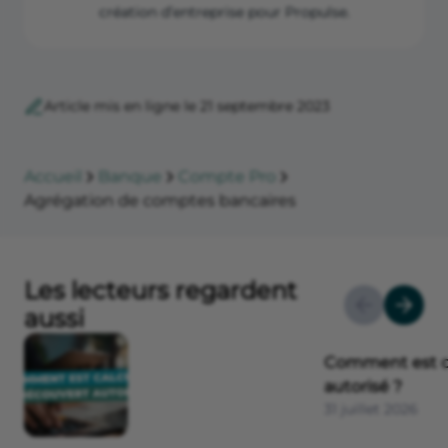
création d’entreprise pour Propulse.
Article mis en ligne le 21 septembre 2023
Accueil
Banque
Compte Pro
Agrégation de comptes bancaires
Les lecteurs regardent
aussi
Comment est ca
autorisé ?
31 juillet 2026