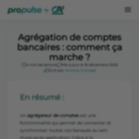
Agrégation de comptes
bancaires : comment ça
marche ?
4 min de lecture
Mis à jour le 16 décembre 2025
Écrit par
Victoria Grimaldi
En résumé :
Un
agrégateur de comptes
est une
fonctionnalité qui permet de connecter et
synchroniser toutes vos banques au sein
d'une seule application. Grâce à la