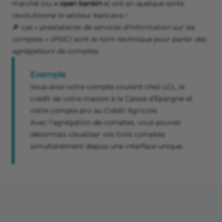
marché (ou
« open bankin »
)
ont en quelque sorte
révolutionné le secteur bancaire !
🔎
Les « prestataires de services d’information sur les
comptes »
(PSIC) sont le nom technique pour parler des
agrégateurs de comptes.
Exemple
Vous avez votre compte courant chez LCL, le
crédit de votre maison à la Caisse d'Épargne et
votre compte pro au Crédit Agricole.
Avec l’agrégation de comptes, vous pouvez
désormais visualiser vos trois comptes
simultanément depuis une interface unique.