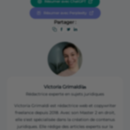
Résumer avec ChatGPT
Résumer avec Perplexity
Partager :
Victoria Grimaldi
Rédactrice experte en sujets juridiques
Victoria Grimaldi est rédactrice web et copywriter
freelance depuis 2018. Avec son Master 2 en droit,
elle s'est spécialisée dans la création de contenus
juridiques. Elle rédige des articles experts sur la