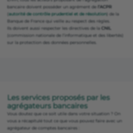
bancaire doivent posséder un agrément de
l’ACPR
(
autorité de contrôle prudentiel et de résolution
) de la
Banque de France qui veille au respect des règles.
Ils doivent aussi respecter les directives de la
CNIL
(commission nationale de l’informatique et des libertés)
sur la protection des données personnelles.
Les services proposés par les
agrégateurs bancaires
Vous doutez que ce soit utile dans votre situation ? On
vous a récapitulé tout ce que vous pouvez faire avec un
agrégateur de comptes bancaires :