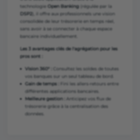
technologie
Open Banking
(régulée par la
DSP2
), il offre aux professionnels une vision
consolidée de leur trésorerie en temps réel,
sans avoir à se connecter à chaque espace
bancaire individuellement.
Les 3 avantages clés de l'agrégation pour les
pros sont :
Vision 360° :
Consultez les soldes de toutes
vos banques sur un seul tableau de bord.
Gain de temps :
Fini les allers-retours entre
différentes applications bancaires.
Meilleure gestion :
Anticipez vos flux de
trésorerie grâce à la centralisation des
données.