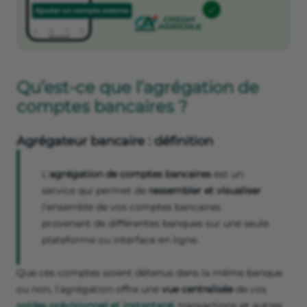
Qu’est-ce que l’agrégation de
comptes bancaires ?
Agrégateur bancaire : définition
L'
agrégation de comptes bancaires
est un
service qui permet de
rassembler et visualiser
l'ensemble de vos comptes bancaires
provenant de différentes banques sur une seule
plateforme ou interface en ligne.
Que ces comptes soient détenus dans la même banque
ou non, l'agrégation offre une
vue centralisée
de vos
soldes prévisionnel et instantané
, transactions et autres