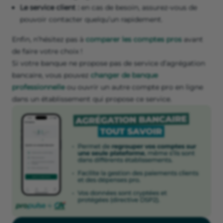
Le service client :
en cas de besoin, assurez-vous de
pouvoir contacter quelqu’un rapidement.
Enfin, n’hésitez pas à
comparer les comptes pros
avant
de faire votre choix !
Si votre banque ne propose pas de service d’agrégation
bancaire, vous pouvez
changer de banque
professionnelle
ou ouvrir un autre compte pro en ligne
dans un établissement qui propose ce service.