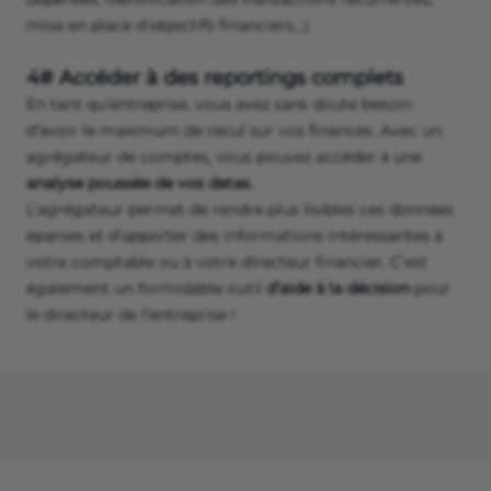
mise en place d’objectifs financiers…).
4# Accéder à des reportings complets
En tant qu’entreprise, vous avez sans doute besoin
d’avoir le maximum de recul sur vos finances. Avec un
agrégateur de comptes, vous pouvez accéder à une
analyse
poussée
de vos datas.
L’agrégateur permet de rendre plus lisibles ces données
éparses et d’apporter des informations intéressantes à
votre comptable ou à votre directeur financier. C’est
également un formidable outil
d’aide
à
la
décision
pour
le directeur de l’entreprise !