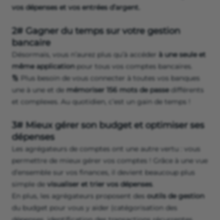
vos dépenses et vos entrées d’argent.
2# Gagner du temps sur votre gestion
bancaire
Désormais, vous n’aurez plus qu’à accéder
à une seule et
même application
pour tous vos comptes bancaires.
🔢 Plus besoin de vous connecter à toutes vos banques
une à une et de
mémoriser 156 mots de passe
différents
et complexes. Au quotidien, c’est un gain de temps !
3# Mieux gérer son budget et optimiser ses
dépenses
Les agrégateurs de comptes ont une autre vertu : vous
permettre de mieux gérer vos comptes ! Grâce à une vue
d’ensemble sur vos finances, il devient beaucoup plus
simple de
visualiser et
trier vos dépenses
.
En plus, les agrégateurs proposent des
outils
de
gestion
du budget pour vous y aider (catégorisation des
dépenses, identification des transactions récurrentes,