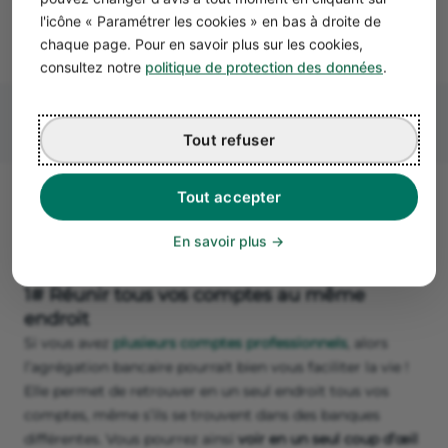
vous permettent ainsi d’accéder à des données poussées
l'icône « Paramétrer les cookies » en bas à droite de
sur vos flux financiers !
chaque page. Pour en savoir plus sur les cookies,
consultez notre
politique de protection des données
.
Tout refuser
Tout accepter
Les 4 avantages de l'agrégation
bancaire
En savoir plus
1# Réunir tous vos comptes au même
endroit
Si vous avez
plusieurs comptes professionnels
, alors
l’agrégation bancaire pourrait bien vous faciliter la vie !
Elle permet de retrouver en un seul endroit tous vos
comptes, même s’ils se trouvent dans des banques
différentes. Vous pourrez ainsi
voir en un seul coup d’œil