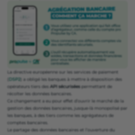
La directive européenne sur les services de paiement
(
DSP2
) a obligé les banques à mettre à disposition des
opérateurs tiers des
API sécurisées
permettant de
récolter les données bancaires.
Ce changement a eu pour effet d’ouvrir le marché de la
gestion des données bancaires, jusque-là monopolisé par
les banques, à des tiers comme les agrégateurs de
comptes bancaires.
Le partage des données bancaires et l’ouverture du