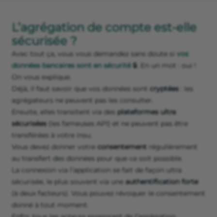
L’agrégation de compte est-elle
sécurisée ?
Avec tout ça, vous vous demandez sans doute si
vos
données bancaires sont en sécurité
🔒. En un mot : oui !
On vous explique.
Déjà, il faut savoir que vos données sont
cryptées
: les
agrégateurs ne peuvent pas les consulter.
Ensuite, elles transitent via des
plateformes ultra
sécurisées
(les fameuses API) et ne peuvent pas être
transférées à votre insu.
Vous devez donner votre
consentement
régulièrement
au transfert des données pour que ce soit possible.
La connexion via l’application se fait de façon ultra
sécurisée, le plus souvent via une
authentification forte
(à deux facteurs). Vous pouvez révoquer le consentement
donné à tout moment.
Enfin, tous les acteurs proposant de l’agrégation