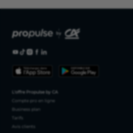
L'offre Propulse by CA
Compte pro en ligne
Business plan
Tarifs
Avis clients