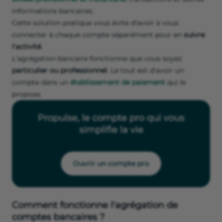
informations bancaires.
Cette solution pratique vous évite d'avoir à vous
connecter à chaque compte séparément pour en
suivre
l'activité
.
L'agrégation bancaire fonctionne que vous soyez
particulier ou professionnel
. Le tout est d'avoir un
compte dans un
établissement de paiement
qui le
propose.
Propulse, le compte pro qui vous
simplifie la vie
Ouvrir un compte pro
Comment fonctionne l'agrégation de
comptes bancaires ?