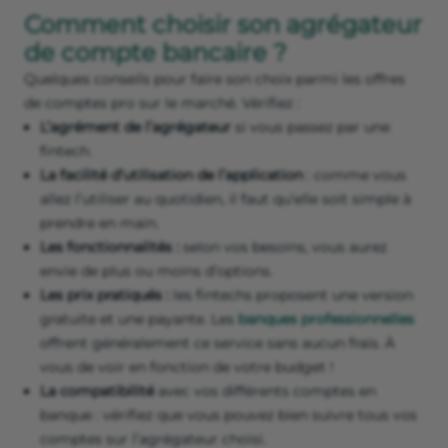
Comment choisir son agrégateur
de compte bancaire ?
Quelques conseils pour faire son choix parmi les offres
de comptes pro sur le marché. Vérifiez :
L’agrément de l’agrégateur
si vous passez par une
fintech.
La facilité d’utilisation de l’application
: comme vous
allez l’utiliser au quotidien, il faut qu’elle soit simple à
prendre en main.
Les fonctionnalités :
selon vos besoins, vous aurez
envie de plus ou moins d’options.
Les prix pratiqués :
les fintechs proposent une version
gratuite et une payante. Les
banques professionnelles
offrent généralement ce service sans aucun frais. À
vous de voir en fonction de votre budget !
La compatibilité
avec vos différents comptes en
banque : vérifiez que vous pouvez bien suivre tous vos
comptes sur l’agrégateur choisi.