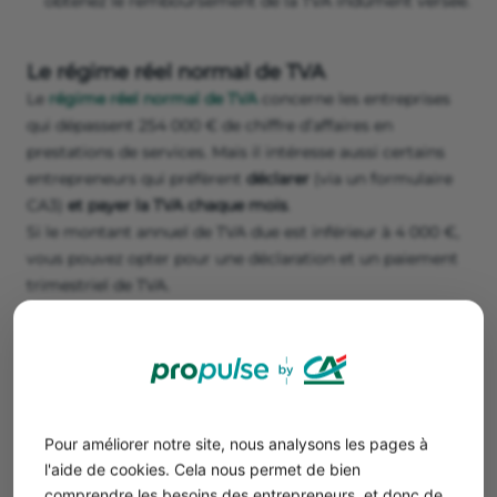
obtenez le remboursement de la TVA indûment versée.
Le régime réel normal de TVA
Le
régime réel normal de TVA
concerne les entreprises
qui dépassent 254 000 € de chiffre d’affaires en
prestations de services. Mais il intéresse aussi certains
entrepreneurs qui préfèrent
déclarer
(via un formulaire
CA3)
et payer la TVA chaque mois
.
Si le montant annuel de TVA due est inférieur à 4 000 €,
vous pouvez opter pour une déclaration et un paiement
trimestriel de TVA.
Pas de gestion de trésorerie : la TVA est encaissée et
décaissée chaque mois. Mais cela impose de se doter
d’outils de comptabilité et de facturation au top, sans
prendre de retard sur la facturation et la gestion
comptable.
Pour améliorer notre site, nous analysons les pages à
l'aide de cookies. Cela nous permet de bien
Bon à savoir
comprendre les besoins des entrepreneurs, et donc de