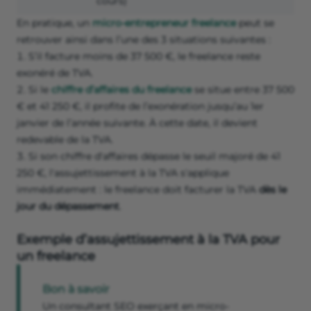
cours)
En pratique, un
micro-entrepreneur freelance
peut se
retrouver ainsi dans l’une des 3 situations suivantes :
S’il facture moins de 37 500 €, le freelance reste
exonéré de TVA.
Si le
chiffre d’affaires du freelance
se situe entre 37 500
€ et 41 250 €, il profite de l’exonération jusqu’au 1er
janvier de l’année suivante. À cette date, il devient
redevable de la TVA.
Si son chiffre d'affaires dépasse le seuil majoré de 41
250 €, l'assujettissement à la TVA s'applique
immédiatement : le freelance doit facturer la TVA
dès le
jour du dépassement
.
Exemple d’assujettissement à la TVA pour
un freelance
Bon à savoir
Un consultant SEO exerçant en micro-