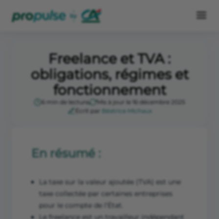
Freelance et TVA :
obligations, régimes et
fonctionnement
6 min de lecture
Mis à jour le 16 décembre 2025
Écrit par
Béatrice Michaux
En résumé :
La taxe sur la valeur ajoutée (TVA) est une
taxe collectée par certaines entreprises
pour le compte de l’État.
Le freelance est un travailleur indépendant