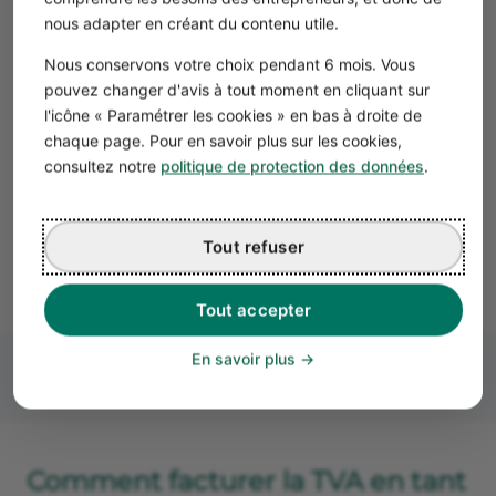
Le
régime mini-réel
permet de déclarer votre
nous adapter en créant du contenu utile.
TVA tous les mois, en restant sous le régime
réel simplifié.
Nous conservons votre choix pendant 6 mois. Vous
pouvez changer d'avis à tout moment en cliquant sur
l'icône « Paramétrer les cookies » en bas à droite de
Simplifiez votre comptabilité avec
chaque page. Pour en savoir plus sur les cookies,
Propulse
consultez notre
politique de protection des données
.
En savoir plus
Tout refuser
Tout accepter
En savoir plus
Comment facturer la TVA en tant