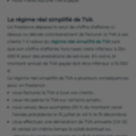
vous n’avez aucune TVA à payer.
Le régime réel simplifié de TVA
Un freelance dépasse le seuil de chiffre d’affaires ci-
dessus ou décide volontairement de facturer la TVA à ses
clients ? Il relève du
régime réel simplifié de TVA
tant
que son chiffre d’affaires hors taxes reste inférieur à 254
000 € pour des prestations de services. En outre, le
montant annuel de TVA payée doit être inférieur à 15 000
€.
Le régime réel simplifié de TVA a plusieurs conséquences
pour un freelance :
vous facturez la TVA à tous vos clients ;
vous récupérez la TVA sur certains achats ;
vous versez deux acomptes (55 % du montant versé
l’année précédente le 15 juillet et 40 % le 15 décembre).
vous effectuez une déclaration de TVA annuelle (CA 12)
et versez en même temps le solde éventuel ou