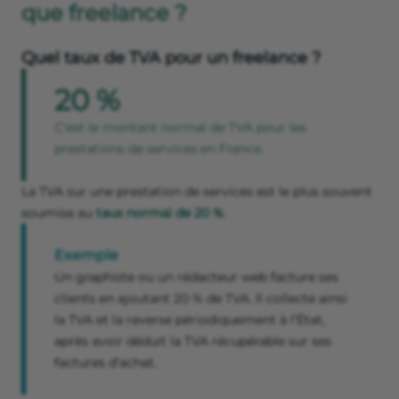
que freelance ?
Quel taux de TVA pour un freelance ?
20 %
C'est le montant normal de TVA pour les
prestations de services en France.
La TVA sur une prestation de services est le plus souvent
soumise au
taux normal de 20 %
.
Exemple
Un graphiste ou un rédacteur web facture ses
clients en ajoutant 20 % de TVA. Il collecte ainsi
la TVA et la reverse périodiquement à l’État,
après avoir déduit la TVA récupérable sur ses
factures d’achat.