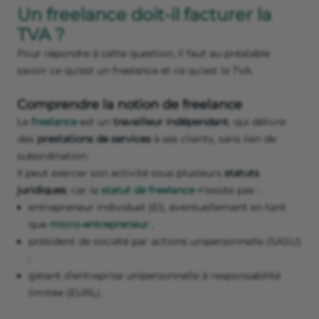
Un freelance doit-il facturer la
TVA ?
Pour répondre à cette question, il faut au préalable
savoir ce qu’est un freelance et ce qu’est la TVA.
Comprendre la notion de freelance
Le
freelance
est un
travailleur indépendant
, qui délivre
des
prestations de services
à ses clients, sans lien de
subordination.
Il peut exercer son activité sous plusieurs
statuts
juridiques
, car le
statut de freelance
n’existe pas :
entrepreneur individuel (EI), éventuellement en tant
que
micro-entrepreneur
;
président de société par actions unipersonnelle (SASU)
;
gérant d’entreprise unipersonnelle à responsabilité
limitée (EURL).