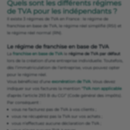
Quels sont les différents régimes
de TVA pour les indépendants ?
Il existe 3 régimes de TVA en France : le régime de
franchise en base de TVA, le régime réel simplifié (RSI) et
le régime réel normal (RN).
Le régime de franchise en base de TVA
La
franchise en base de TVA
le
régime de TVA par défaut
lors de la création d’une entreprise individuelle. Toutefois,
dès l’immatriculation de l’entreprise, vous pouvez opter
pour le régime réel.
Vous bénéficiez d’une
exonération de TVA
. Vous devez
indiquer sur vos factures la mention “
TVA non applicable
d’après l’article 293 B du CGI” (Code général des impôts).
Par conséquent :
vous ne facturez pas de TVA à vos clients ;
vous ne récupérez pas la TVA sur vos achats ;
vous n’effectuez aucune déclaration de TVA ;