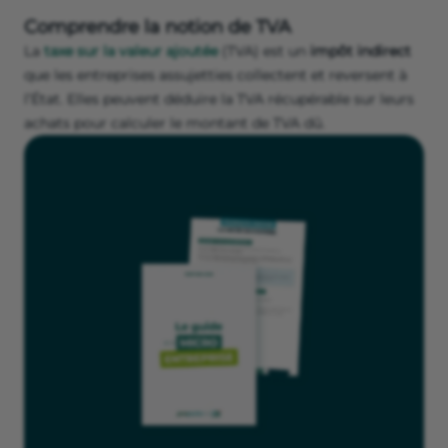
Comprendre la notion de TVA
La
taxe sur la valeur ajoutée
(TVA) est un
impôt indirect
que les entreprises assujetties collectent et reversent à
l’État. Elles peuvent déduire la TVA récupérable sur leurs
achats pour calculer le montant de TVA dû.