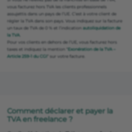
vous facturez hors TVA les clients professionnels
assujettis dans un pays de l’UE. C’est à votre client de
régler la TVA dans son pays. Vous indiquez sur la facture
un taux de TVA de 0 % et l’indication
autoliquidation de
la TVA
.
Pour vos clients en dehors de l’UE, vous facturez hors
taxes et indiquez la mention “
Exonération de la TVA –
Article 259-1 du CGI
” sur votre facture.
Comment déclarer et payer la
TVA en freelance ?