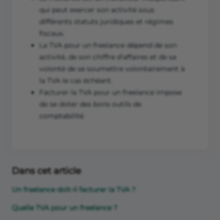
qui peut exercer son activité sous
différents statuts juridiques et régimes
fiscaux.
La TVA pour un freelance dépend de son
activité, de son chiffre d'affaires et de sa
volonté de se soumettre volontairement à
la TVA le cas échéant.
Facturer la TVA pour un freelance impose
de se doter des bons outils de
comptabilité.
Dans cet article
Un freelance doit-il facturer la TVA ?
Quelle TVA pour un freelance ?