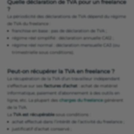
Quelle déclaration de TVA pour un freelance
?
La périodicité des déclarations de TVA dépend du régime
de TVA du freelance :
franchise en base : pas de déclaration de TVA ;
régime réel simplifié : déclaration annuelle CA12 ;
régime réel normal : déclaration mensuelle CA3 (ou
trimestrielle sous conditions).
Peut-on récupérer la TVA en freelance ?
La récupération de la TVA d’un travailleur indépendant
s'effectue sur ses
factures d’achat
: achat de matériel
informatique, paiement d’abonnement à des outils en
ligne, etc. La plupart des
charges du freelance
génèrent
de la TVA.
La
TVA est récupérable
sous conditions :
achat effectué dans l’intérêt de l’activité du freelance ;
justificatif d’achat conservé ;