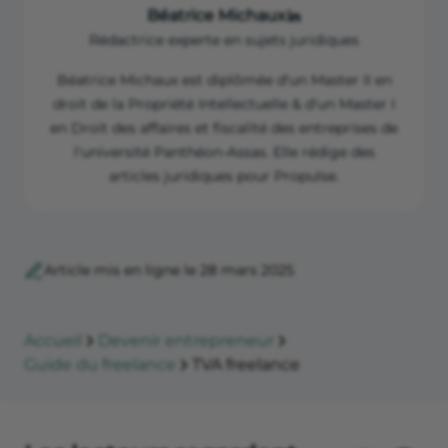
Béatrice Michaux
Rédactrice experte en sujets juridiques
Béatrice Michaux est diplômée d'un Master II en
droit de la Propriété Intellectuelle & d'un Master I
en Droit des affaires et fiscalité des entreprises de
l'université Panthéon-Assas. Elle rédige des
articles juridiques pour Propulse.
Article mis en ligne le 28 mars 2025
Accueil
Devenir entrepreneur
Guide du freelance
TVA freelance