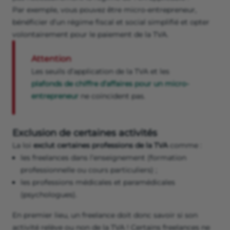
Par exemple, vous pouvez être micro-entrepreneur,
bénéficier d’un régime fiscal et social simplifié et opter
volontairement pour le paiement de la TVA.
Attention
Les seuils d’application de la TVA et les
plafonds de chiffre d’affaires pour un micro-
entrepreneur
ne coïncident pas.
Exclusion de certaines activités
La loi
exclut certaines professions de la TVA
comme :
les freelances dans l’enseignement (formation
professionnelle ou cours particuliers) ;
les professions médicales et paramédicales
(psychologues).
En premier lieu, un freelance doit donc savoir si son
activité relève ou non de la TVA ! Certains freelances ne