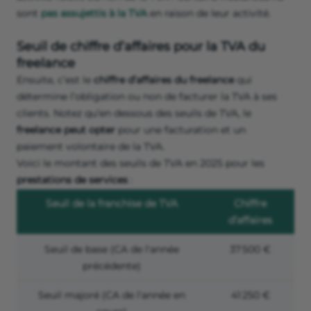
sont
pas assujettis à la TVA
en raison de leur activité.
Seuil de chiffre d’affaires pour la TVA du
freelance
Ensuite, c’est le
chiffre d’affaires du freelance
qui
détermine l’obligation ou non de facturer la TVA à ses
clients. Notez qu’en dessous des seuils de TVA, le
freelance peut opter
pour une facturation et un
paiement volontaire de la TVA.
Voici le montant des seuils de TVA en 2025 pour les
prestations de services
:
Seuil de la franchise de TVA
Chiffre
d’affaires
Seuil de base (CA de l'année
37 500 €
précédente)
Seuil majoré (CA de l'année en
41 250 €