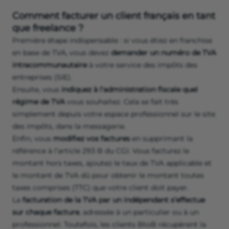
Comment facturer un client français en tant
que freelance ?
Première étape indispensable : si vous étiez en franchise
en base de TVA, vous devez
demander un numéro de TVA
intracommunautaire
à votre service des impôts des
entreprises (SIE).
Ensuite, vous
indiquez à l'administration fiscale quel
régime de TVA
vous souhaitez. Cela se fait très
simplement depuis votre espace professionnel sur le site
des impôts, dans la messagerie.
Enfin, vous
modifiez vos factures
en supprimant la
référence à l’article 293 B du CGI. Vous facturez le
montant hors taxes, ajoutez le taux de TVA applicable et
le montant de TVA dû pour obtenir le montant toutes
taxes comprises (TTC) que votre client doit payer.
La
facturation de la TVA par un indépendant s’effectue
sur chaque facture
, adressée à un particulier ou à un
professionnel. Toutefois, les clients BtoB récupèrent la