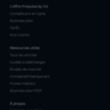
L'offre Propulse by CA
Compte pro en ligne
Business plan
Tarifs
Avis clients
Ressources utiles
Tous les articles
Guides à télécharger
Études de marché
Comparatif banque pro
Fiches métiers
Business plan PDF
À propos