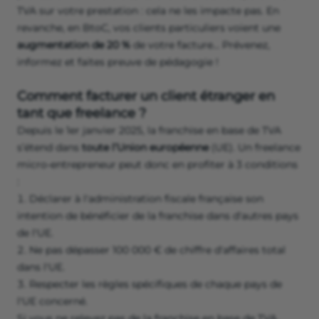
TVA sur votre prestation : cela ne les impacte pas. En
revanche, en BtoC, vos clients particuliers voient une
augmentation de 20 %
de votre facture… Prévenez,
informez et faites preuve de pédagogie !
Comment facturer un client étranger en
tant que freelance ?
Depuis le 1er janvier 2025, la franchise en base de TVA
s’étend dans
toute l’Union européenne
(UE). Un freelance
micro-entrepreneur peut donc en profiter à 3 conditions
:
Déclarer à l'administration fiscale française son
intention de bénéficier de la franchise dans d'autres pays
de l'UE.
Ne pas dépasser 100 000 € de chiffre d'affaires total
dans l'UE.
Respecter les règles spécifiques de chaque pays de
l'UE concerné.
Si vous ne relevez pas de la franchise en base de TVA,