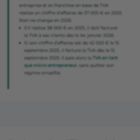
entreprise et en franchise en base de TVA
réalise un chiffre d’affaires de 37 000 € en 2025.
Rien ne change en 2026.
S’il réalise 38 000 € en 2025, il doit facturer
la TVA à ses clients dès le 1er janvier 2026.
Si son chiffre d’affaires est de 42 000 € le 15
septembre 2025, il facture la TVA dès le 15
septembre 2025. Il paie alors la
TVA en tant
que micro-entrepreneur
, sans quitter son
régime simplifié.