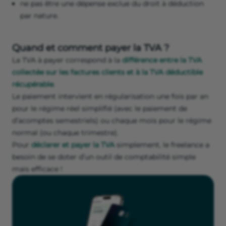
ne pas être une dépense exclue du droit à déduction
par nature.
Quand et comment payer la TVA ?
La TVA à payer correspond à la
différence entre la TVA
collectée sur les factures clients et à la TVA déductible
récupérable
.
Le paiement intervient en régularisation une fois par an
pour le régime réel simplifié (avec le paiement de
d’acomptes semestriels) ou chaque mois pour le régime
normal (ou chaque trimestre).
Pour
déclarer et payer la TVA
simplement, le freelance a
besoin de se doter d’un outil de comptabilité simple
mais efficace !