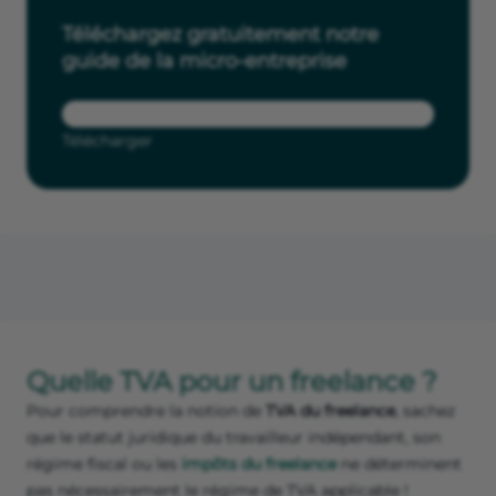
Téléchargez gratuitement notre
guide de la micro-entreprise
Télécharger
Quelle TVA pour un freelance ?
Pour comprendre la notion de
TVA du freelance
, sachez
que le statut juridique du travailleur indépendant, son
régime fiscal ou les
impôts du freelance
ne déterminent
pas nécessairement le régime de TVA applicable !