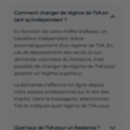
Comment changer de régime de TVA en
tant qu’indépendant ?
En fonction de votre chiffre d’affaires, un
travailleur indépendant relève
automatiquement d’un régime de TVA. En
cas de dépassement des seuils ou sur
demande volontaire du freelance, il est
possible de changer de régime de TVA pour
adopter un régime supérieur.
La demande s’effectue en ligne depuis
votre espace professionnel sur le site des
impôts. Dans la messagerie, sélectionnez
TVA et indiquez quel régime de TVA vous
souhaitez adopter.
Quel taux de TVA pour un freelance ?