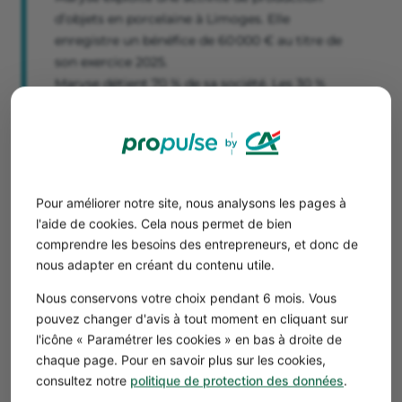
d’objets en porcelaine à Limoges. Elle
enregistre un bénéfice de 60 000 € au titre de
son exercice 2025.
Maryse détient 70 % de sa société. Les 30 %
restants appartiennent à son père René. Son
entreprise réalise 1,6 million d’euros de chiffre
d’affaires en 2025. Elle remplit donc les deux
conditions pour pouvoir profiter du taux réduit
de l’IS.
Pour améliorer notre site, nous analysons les pages à
Voici les calculs à effectuer pour obtenir le
l'aide de cookies. Cela nous permet de bien
montant de son impôt sur les sociétés pour
comprendre les besoins des entrepreneurs, et donc de
l’exercice 2025.
nous adapter en créant du contenu utile.
IS au taux réduit
= 42 500 x 15 % = 6 375 €
Nous conservons votre choix pendant 6 mois. Vous
IS au taux normal
= (60 000 – 42 500) x 25 % =
pouvez changer d'avis à tout moment en cliquant sur
4 375 €
l'icône « Paramétrer les cookies » en bas à droite de
Au total, Maryse doit donc s’acquitter de 10 750
chaque page. Pour en savoir plus sur les cookies,
€ d’IS au titre de son exercice 2025.
consultez notre
politique de protection des données
.