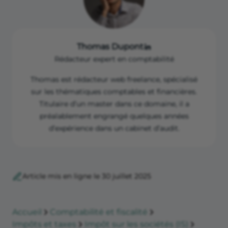
https://www.touteleurope.eu/economie-et-
développement (R&D).
social/carte-impot-sur-les-societes-dans-les-etats-
membres-de-l-union-europeenne/
Thomas Dupont
Rédacteur expert en comptabilité
Thomas est rédacteur web freelance, spécialisé
sur les thématiques comptables et financières.
Titulaire d’un master dans ce domaine, il a
préalablement engrangé quelques années
d’expérience dans un cabinet d’audit.
Article mis en ligne le 30 juillet 2025
Accueil
Comptabilité et fiscalité
Impôts et taxes
Impôt sur les sociétés (IS)