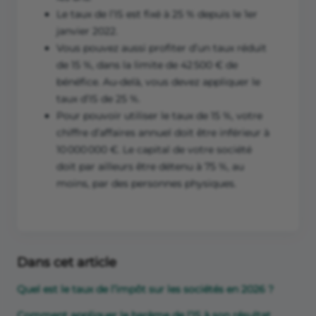
Le taux de l’IS est fixé à 25 % depuis le 1er
janvier 2022.
Vous pouvez aussi profiter d’un taux réduit
de 15 %, dans la limite de 42 500 € de
bénéfice. Au-delà, vous devez appliquer le
taux d’IS de 25 %.
Pour pouvoir utiliser le taux de 15 %, votre
chiffre d’affaires annuel doit être inférieur à
10 000 000 €. Le capital de votre société
doit par ailleurs être détenu à 75 %, au
moins, par des personnes physiques.
Dans cet article
Quel est le taux de l’impôt sur les sociétés en 2026 ?
Comment appliquer le barème de l’IS à son résultat