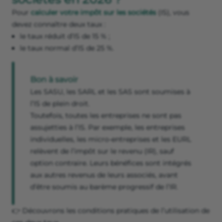
Pour
calculer votre impôt sur les sociétés
(IS), vous
devez connaître deux taux :
le taux réduit d’IS de 15 % ;
le taux normal d’IS de 25 %.
Bon à savoir
Les SASU, les SARL et les SAS sont soumises à
l’IS de plein droit.
Toutefois, toutes les entreprises ne sont pas
assujetties à l’IS. Par exemple, les entreprises
individuelles, les micro-entreprises et les EURL
relèvent de l’impôt sur le revenu (IR), sauf
option contraire. Leurs bénéfices sont intégrés
aux autres revenus de leurs associés, avant
d’être soumis au barème progressif de l’IR.
👉 Découvrons les conditions pratiques de l’utilisation de