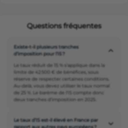
Questions fréquentes
Existe-t-il plusieurs tranches
d’imposition pour l’IS ?
Le taux réduit de 15 % s’applique dans la
limite de 42 500 € de bénéfices, sous
réserve de respecter certaines conditions.
Au-delà, vous devez utiliser le taux normal
de 25 %. Le barème de l’IS compte donc
deux tranches d’imposition en 2025.
Le taux d’IS est-il élevé en France par
rapport aux autres pays européens ?