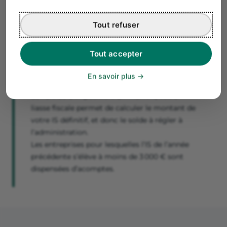
💡 Si vous ne pouvez pas bénéficier du taux réduit
, il vous
suffit de multiplier votre résultat fiscal par le taux
Tout refuser
normal de 25 % pour calculer votre IS.
Tout accepter
Bon à savoir
Le paiement de l’impôt sur les sociétés s’opère
En savoir plus
par le biais de 4 acomptes d’IS, versés au cours
de l’année d’imposition. En mai N+1, votre
liasse fiscale permet de calculer le montant de
votre IS définitif, et donc le solde à régler à
l’administration.
Les entreprises pour lesquelles l’IS de l’année
précédente s’élève à moins de 3 000 € sont
dispensées d’acomptes.