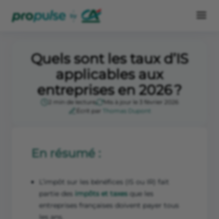
Quels sont les taux d’IS
applicables aux
entreprises en 2026 ?
2 min de lecture
Mis à jour le 3 février 2026
Écrit par
Thomas Dupont
En résumé :
L’impôt sur les bénéfices (IS ou IR) fait
partie des
impôts et taxes
que les
entreprises françaises doivent payer tous
les ans.