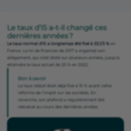
Le taux d’IS a-t-il changé ces
dernières années ?
Le taux normal d’IS a longtemps été fixé à 33,1/3 %
en
France. La loi de finances de 2017 a organisé son
allègement, qui s’est étalé sur plusieurs années, jusqu’à
atteindre le taux actuel de 25 % en 2022.
Bon à savoir
Le taux réduit était déjà fixé à 15 % avant cette
réforme de l’impôt sur les sociétés. En
revanche, son plafond a régulièrement été
réévalué au cours des dernières années.