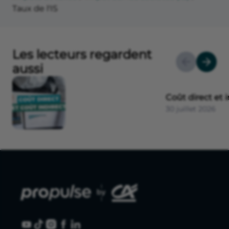
Taux de l'IS
Les lecteurs regardent
aussi
Coût direct et i
30 juillet 2026