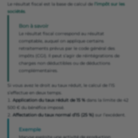
Le résultat fiscal est la base de calcul de
l’impôt sur les
sociétés
.
Bon à savoir
Le résultat fiscal correspond au résultat
comptable, auquel on applique certains
retraitements prévus par le code général des
impôts (CGI). Il peut s’agir de réintégrations de
charges non déductibles ou de déductions
complémentaires.
Si vous avez le droit au taux réduit, le calcul de l’IS
s’effectue en deux temps.
Application du taux réduit de 15 %
dans la limite de 42
500 € du bénéfice imposé.
Affectation du taux normal d’IS (25 %)
sur l’excédent.
Exemple
Maryse exploite une activité de production