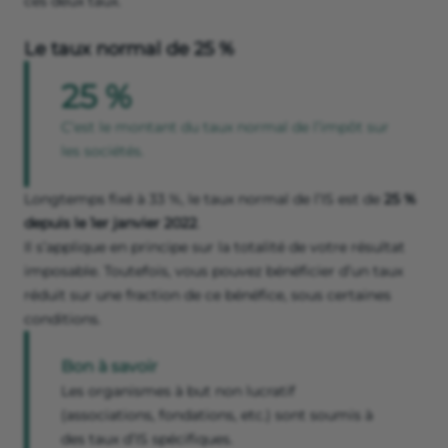
ces deux taux.
Le taux normal de 25 %
25 %
C’est le montant du taux normal de l’impôt sur
les sociétés.
Longtemps fixé à 33 %, le taux normal de l’IS est de
25 %
depuis le 1er janvier 2022
.
Il s’applique en principe sur la totalité de votre résultat
imposable. Toutefois, vous pouvez bénéficier d’un taux
réduit sur une fraction de ce bénéfice, sous certaines
conditions.
Bon à savoir
Les organismes à but non lucratif
(associations, fondations, etc.) sont soumis à
des taux d’IS spécifiques.