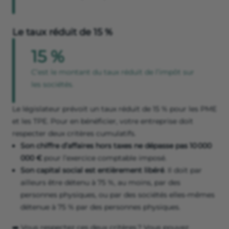
Le taux réduit de 15 %
15 %
C’est le montant du taux réduit de l’impôt sur
les sociétés.
Le législateur prévoit un taux réduit de 15 % pour les PME
et les TPE. Pour en bénéficier, votre entreprise doit
respecter deux critères cumulatifs.
Son chiffre d’affaires hors taxes ne dépasse pas 10 000
000 €
pour l’exercice comptable imposé.
Son capital social est entièrement libéré
. Il doit par
ailleurs être détenu à 75 %, au moins, par des
personnes physiques, ou par des sociétés elles-mêmes
détenue à 75 % par des personnes physiques.
➡️ Vous respectez ces deux critères ? Vous pouvez