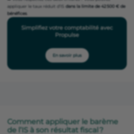
appliquer le taux réduit d’IS
dans la limite de 42 500 € de
bénéfices
.
Simplifiez votre comptabilité avec
Propulse
En savoir plus
Comment appliquer le barème
de l’IS à son résultat fiscal ?