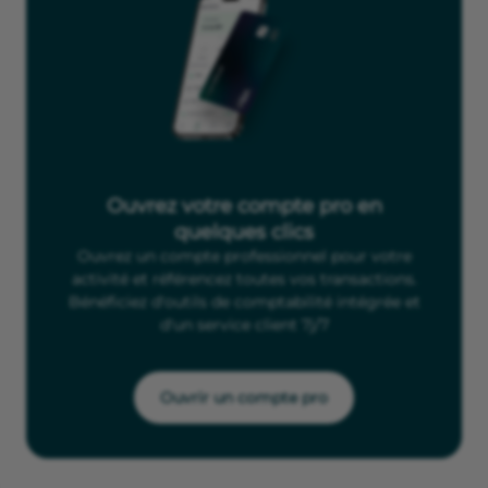
Ouvrez votre compte pro en
quelques clics
Ouvrez un compte professionnel pour votre
activité et référencez toutes vos transactions.
Bénéficiez d'outils de comptabilité intégrée et
d'un service client 7j/7
Ouvrir un compte pro