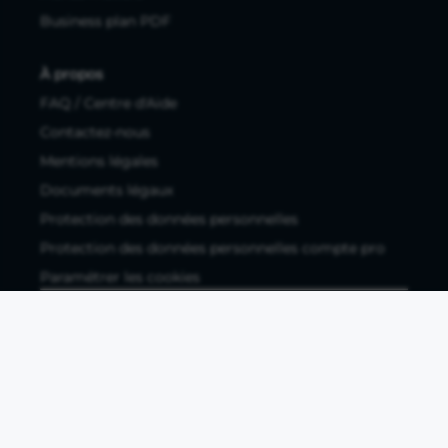
Business plan PDF
À propos
FAQ / Centre d'Aide
Contactez-nous
Mentions légales
Documents légaux
Protection des données personnelles
Protection des données personnelles compte pro
Paramétrer les cookies
Compte ouvert, sous réserve d'acceptation, auprès d'Okali,
filiale du groupe Crédit Agricole, établissement de monnaie
électronique enregistré à l'ACPR (REGAFI 17448,
www.regafi.fr), SAS au capital social de 5.660.962,00 €, 50 rue
La Boétie, 75008 Paris, RCS Paris 890 111 776. Propulse by CA
est une offre distribuée par Crédit Agricole SA, établissement
de crédit de droit français agréé par l'ACPR, SA au capital
social de 9 123 093 081,00 €, 12, place des Etats-Unis, 92127
Montrouge cedex. R.C.S Nanterre 784 608 416.