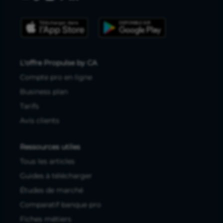
L'offre Propulse by CA
Compte pro en ligne
Business plan
Tarifs
Avis clients
Ressources utiles
Tous les articles
Guides à télécharger
Études de marché
Comparatif banque pro
Fiches métiers