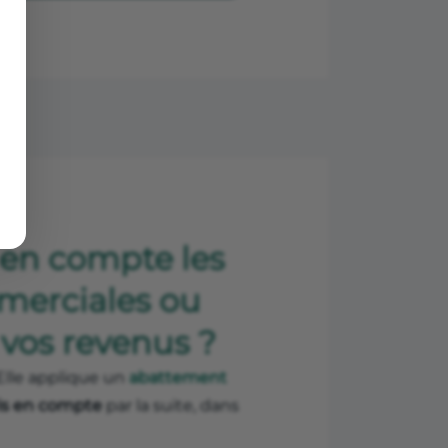
en compte les
mmerciales ou
 vos revenus ?
 Elle applique un
abattement
ris en compte
par la suite, dans