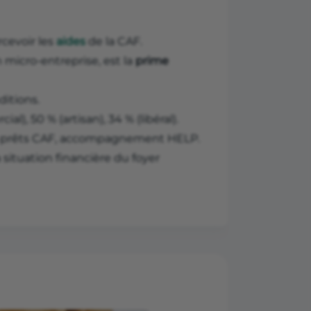
cevoir les
aides
de la CAF.
 micro-entreprise, est la
prime
ditions.
al), 50 % (artisan), 34 % (libéral).
ED, prêts CAF, accompagnement HELP.
la situation financière du foyer