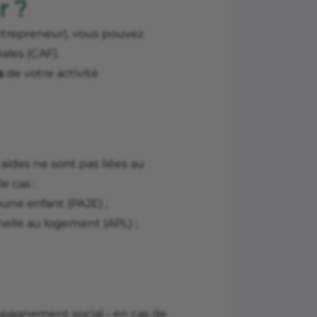
r ?
repreneur), vous pouvez
iales (CAF).
s
de votre activité
 aides ne sont pas liées au
e cas :
une enfant (PAJE) ;
nelle au logement (APL) ;
pagnement social - en cas de