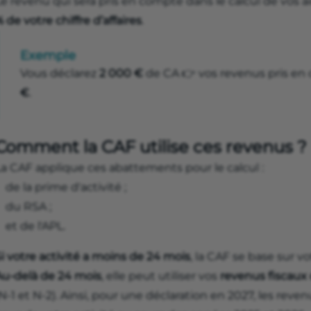
Le revenu qui sera pris en compte dans le calcul de vos 
 de votre chiffre d’affaires
.
Exemple
Vous déclarez
2 000 €
de CA 👉 vos revenus pris en
€
.
Comment la CAF utilise ces revenus ?
La CAF applique ces abattements pour le calcul :
de la prime d'activité ;
du RSA ;
et de l'APL.
i votre activité a moins de 24 mois
, la CAF se base sur v
Au-delà de 24 mois
, elle peut utiliser vos
revenus fiscaux
N-1 et N-2). Ainsi, pour une déclaration en 2027, les rev