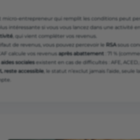
t micro-entrepreneur qui remplit les conditions peut per
lus intéressante si vous vous lancez dans une activité en
tivité
, qui vient compléter vos revenus.
éfaut de revenus, vous pouvez percevoir le
RSA
sous con
CAF calcule vos revenus
après abattement
: 71 % (commerci
s
aides sociales
existent en cas de difficultés : AFE, AC
L reste accessible
, le statut n’exclut jamais l’aide, seule 
pte.