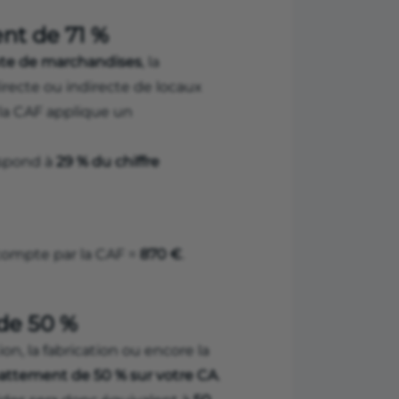
nt de 71 %
te de marchandises
, la
directe ou indirecte de locaux
 la CAF applique un
espond à
29 % du chiffre
compte par la CAF =
870 €
.
 de 50 %
ion, la fabrication ou encore la
attement de 50 % sur votre CA
.