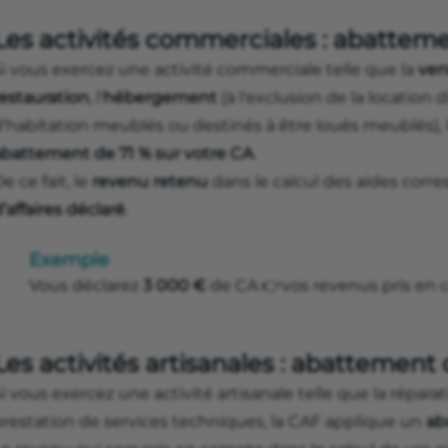
Les activités commerciales : abatteme
Si vous exercez une activité commerciale telle que la
ven
restauration
, l'
hébergement
(à l'exclusion de la location 
d'habitation meublés ou destinés à être loués meublés),
abattement de 71 % sur votre CA
.
e ce fait, le
revenu retenu
dans le calcul des aides corr
’affaires déclaré
.
Exemple
Vous déclarez
3 000 €
de CA 👉vos revenus pris en 
Les activités artisanales : abattement
i vous exercez une activité artisanale telle que la réparat
prestation de services techniques, la CAF applique un
ab