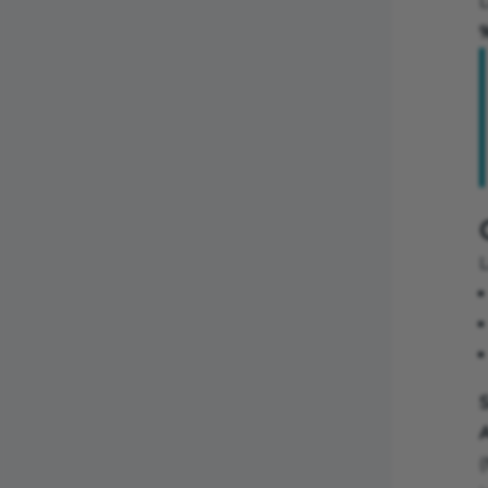
%
S
(