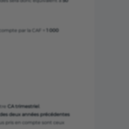
aides sera donc équivalent à
50
 compte par la CAF =
1 000
otre
CA trimestriel
.
 des deux années précédentes
enus pris en compte sont ceux