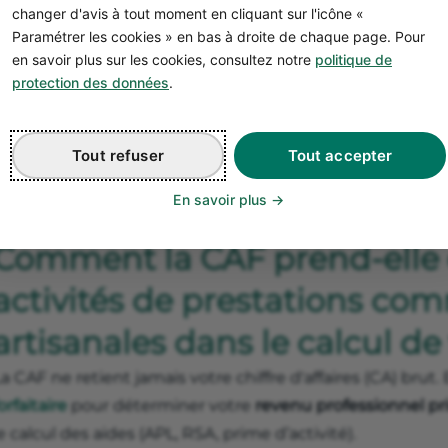
changer d'avis à tout moment en cliquant sur l'icône «
Paramétrer les cookies » en bas à droite de chaque page. Pour
en savoir plus sur les cookies, consultez notre
politique de
protection des données
.
Tout refuser
Tout accepter
En savoir plus
Comment la CAF prend-elle 
activités de prestations co
artisanales dans le calcul de
a CAF ne retient jamais votre chiffre d'affaires (CA) brut.
orfaitaire
pour déterminer votre
revenu professionnel p
e calcul des aides (APL, RSA, prime d’activité).