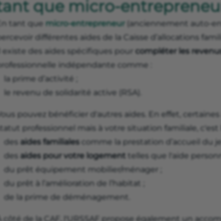
tant que micro-entrepreneu
En tant que
micro-entrepreneur
(anciennement auto-ent
ercevoir différentes aides de la Caisse d’allocations famil
l existe des aides spécifiques pour
compléter les revenu
professionnelle indépendante comme :
la prime d’activité ;
le revenu de solidarité active (RSA).
ous pouvez bénéficier d'autres aides. En effet, certaines
tatut professionnel mais à votre situation familiale, c'est l
des
aides familiales
comme la prestation d’accueil du je
des
aides pour votre logement
telles que l'aide person
du prêt équipement mobilier/ménager ;
du prêt à l’amélioration de l’habitat ;
de la prime de déménagement.
À côté de la CAF, l'URSSAF propose également un accom