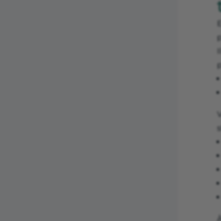
p
I
V
s