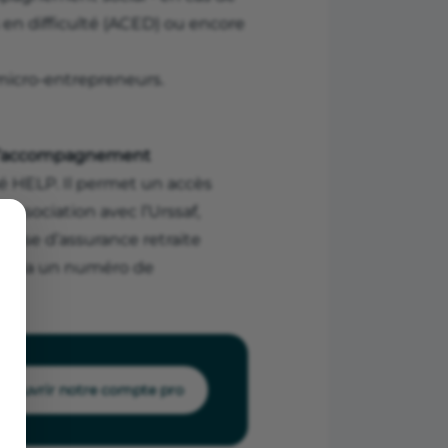
 en difficulté (ACED) ou encore
 micro‑entrepreneurs.
 d’accompagnement
sé HELP. Il permet un accès
 association avec l’Urssaf,
aisse d’assurance retraite
ble via un numéro de
écouvrir notre compte pro