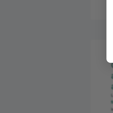
L
f
l