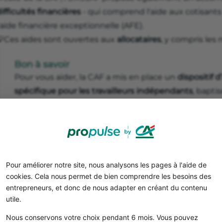
ifficultés financières
- qui comprend l'aide aux cotisants
'aide financière exceptionnelle (AFE).
💡Ces aides sont ouvertes aux
allocataires
, y compris les
Bon à savoir
Pour vous aider, la CAF a mis en place un
dispositif
spécifique pour les travailleurs indépendants
, bapti
plus rapide à des aides adaptées à votre situation. En
la Caisse primaire d’assurance maladie (CPAM) et la C
et de la santé au travail (CARSAT), HELP est accessi
téléphone unique : 36 98.
Pour améliorer notre site, nous analysons les pages à l'aide de
cookies. Cela nous permet de bien comprendre les besoins des
entrepreneurs, et donc de nous adapter en créant du contenu
Vous créez une entreprise ?
D
utile.
Nous conservons votre choix pendant 6 mois. Vous pouvez