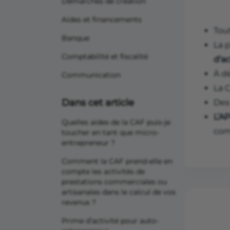
Démarches de création
Aides et financements
Tou
Banque
La p
Comptabilité et fiscalité
d’ac
À d
Communication
La 
Dans cet article
De
L’AP
Quelles aides de la CAF puis-je
com
toucher en tant que micro-
entrepreneur ?
Comment la CAF prend-elle en
compte les activités de
prestations commerciales ou
artisanales dans le calcul de vos
revenus ?
Prime d’activité pour auto-