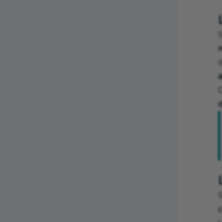
D
d
S