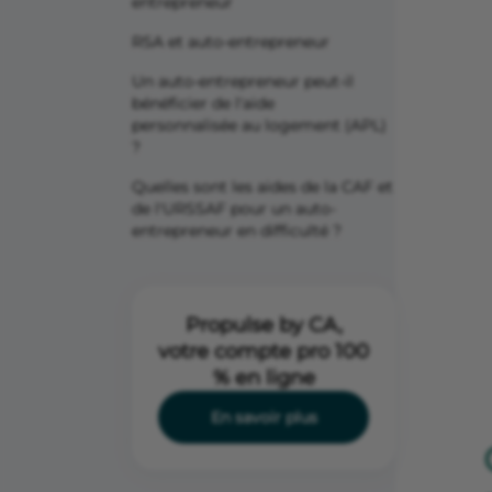
entrepreneur
RSA et auto-entrepreneur
Un auto-entrepreneur peut-il
bénéficier de l'aide
personnalisée au logement (APL)
?
Quelles sont les aides de la CAF et
de l'URSSAF pour un auto-
entrepreneur en difficulté ?
Propulse by CA,
votre compte pro 100
% en ligne
En savoir plus