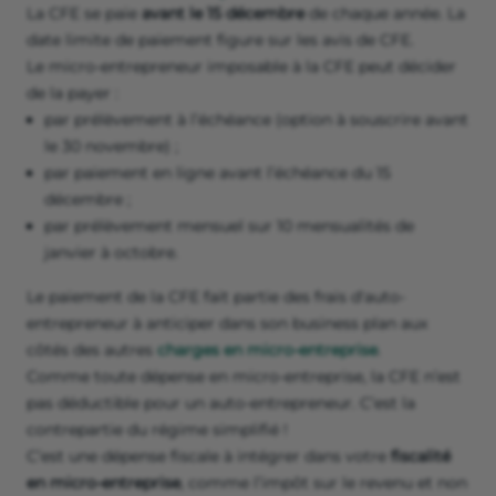
La CFE se paie
avant le 15 décembre
de chaque année. La
date limite de paiement figure sur les avis de CFE.
Le micro-entrepreneur imposable à la CFE peut décider
de la payer :
par prélèvement à l’échéance (option à souscrire avant
le 30 novembre) ;
par paiement en ligne avant l’échéance du 15
décembre ;
par prélèvement mensuel sur 10 mensualités de
janvier à octobre.
Le paiement de la CFE fait partie des frais d'auto-
entrepreneur à anticiper dans son business plan aux
côtés des autres
charges en micro-entreprise
.
Comme toute dépense en micro-entreprise, la CFE n’est
pas déductible pour un auto-entrepreneur. C’est la
contrepartie du régime simplifié !
C’est une dépense fiscale à intégrer dans votre
fiscalité
en micro-entreprise
, comme l’impôt sur le revenu et non