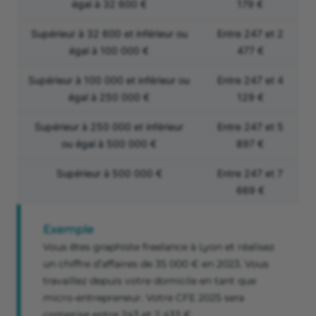
égal à 32 600 €
179 €
Supérieur à 32 600 et inférieur ou
Entre 247 et 2
égal à 100 000 €
477 €
Supérieur à 100 000 et inférieur ou
Entre 247 et 4
égal à 250 000 €
129 €
Supérieur à 250 000 et inférieur
Entre 247 et 5
ou égal à 500 000 €
897 €
Supérieur à 500 000 €
Entre 247 et 7
669 €
Exemple
Vous êtes graphiste freelance à Lyon et réalisez
un chiffre d’affaires de 35 000 € en 2023. Vous
travaillez depuis votre domicile en tant que
micro-entrepreneur. Votre CFE 2025 sera
comprise entre 243 et 2 433 €.