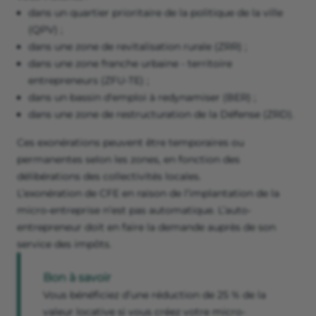
dans un quartier prioritaire de la politique de la ville
(QPV) ;
dans une zone de revitalisation rurale (ZRR) ;
dans une zone franche urbaine - territoire
entrepreneurs (ZFU-TE) ;
dans un bassin d'emploi à redynamiser (BER) ;
dans une zone de restructuration de la Défense (ZRD).
Ces exonérations peuvent être temporaires ou
permanentes selon les zones, en fonction des
délibérations des collectivités locales.
L’exonération de CFE en raison de l’implantation de la
micro-entreprise n’est pas automatique. L’auto-
entrepreneur doit en faire la demande auprès de son
service des impôts.
Bon à savoir
Vous bénéficiez d’une réduction de 25 % de la
valeur locative si vous créez votre micro-