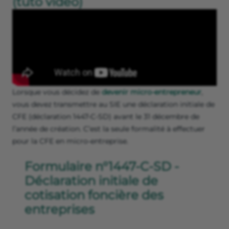
(tuto vidéo)
Lorsque vous décidez de
devenir micro-entrepreneur
,
vous devez transmettre au SIE une déclaration initiale de
CFE (déclaration 1447-C-SD) avant le 31 décembre de
l’année de création. C’est la seule formalité à effectuer
pour la CFE en micro-entreprise.
Formulaire n°1447-C-SD -
Déclaration initiale de
cotisation foncière des
entreprises