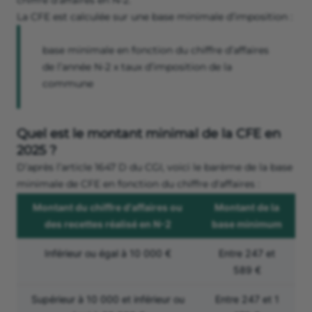
chiffre d’affaires en N-2.
La CFE est calculée sur une base minimale d’imposition :
base minimale en fonction du chiffre d’affaires
de l’année N-2 x taux d’imposition de la
commune
Quel est le montant minimal de la CFE en
2025 ?
D’après l’article 1647 D du CGI, voici le barème de la base
minimale de CFE en fonction du chiffre d'affaires :
Montant du chiffre d'affaires ou
Montant de la
des recettes réalisé en N-2
base minimum
Inférieur ou égal à 10 000 €
Entre 247 et
589 €
Supérieur à 10 000 et inférieur ou
Entre 247 et 1