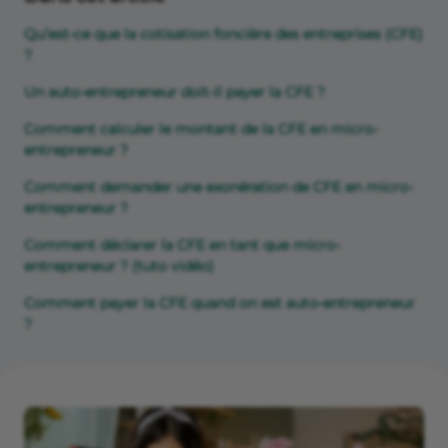
Qu’est-ce que la cotisation foncière des entreprises (CFE)
?
Un auto-entrepreneur doit-il payer la CFE ?
Comment calculer le montant de la CFE en micro-
entrepreneur ?
Comment demander une exonération de CFE en micro-
entrepreneur ?
Comment déclarer la CFE en tant que micro-
entrepreneur ? (tuto vidéo)
Comment payer la CFE quand on est auto-entrepreneur
?