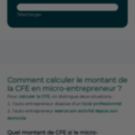
Télécharger
Comment calculer le montant de
la CFE en micro-entrepreneur ?
Pour
calculer la CFE
, on distingue deux situations :
l'auto-entrepreneur dispose d'un
local professionnel
.
l'auto-entrepreneur
exerce son activité depuis son
domicile
.
Quel montant de CFE si le micro-