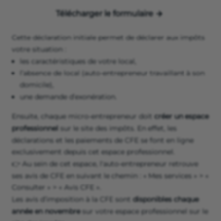
Télécharger le formulaire
Cette déclaration initiale permet de déclarer aux impôts
votre situation :
les caractéristiques de votre local,
l’absence de local (auto-entrepreneur travaillant à son
domicile),
une demande d’exonération.
Ensuite, chaque micro-entrepreneur doit
créer un espace
professionnel
sur le site des impôts. En effet, les
déclarations et les paiements de CFE se font en ligne
exclusivement depuis cet espace professionnel.
👉 Au sein de cet espace, l'auto-entrepreneur retrouve
ses avis de CFE en suivant le chemin : « Mes services » > «
Consulter » > « Avis CFE ».
Les avis d’imposition à la CFE sont
disponibles chaque
année en novembre
sur votre espace professionnel sur le