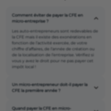
Comment éviter de payer la CFE en
micro-entreprise ?
Les auto-entrepreneurs sont redevables de
la CFE mais il existe des exonérations en
fonction de l’activité exercée, de votre
chiffre d’affaires, de l’année de création ou
de la localisation de l’entreprise. Vérifiez si
vous y avez le droit pour ne pas payer cet
impôt local !
Un micro-entrepreneur doit-il payer la
CFE la première année ?
L’année de création de la micro-entreprise,
aucune CFE n’est due. L’exonération est
Quand payer la CFE en micro-