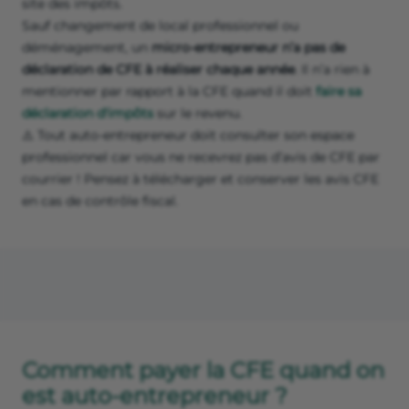
site des impôts.
Sauf changement de local professionnel ou
déménagement, un
micro-entrepreneur n’a pas de
déclaration de CFE à réaliser chaque année
. Il n’a rien à
mentionner par rapport à la CFE quand il doit
faire sa
déclaration d'impôts
sur le revenu.
⚠️ Tout auto-entrepreneur doit consulter son espace
professionnel car vous ne recevrez pas d’avis de CFE par
courrier ! Pensez à télécharger et conserver les avis CFE
en cas de contrôle fiscal.
Comment payer la CFE quand on
est auto-entrepreneur ?