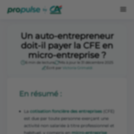
Un auto-entrepreneur
doit-il payer la CFE en
micro-entreprise ?
6 min de lecture
Mis à jour le 31 décembre 2025
Écrit par
Victoria Grimaldi
En résumé :
La
cotisation foncière des entreprises
(CFE)
est due par toute personne exerçant une
activité non salariée à titre professionnel et
habituel, y compris en
micro-entreprise