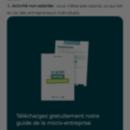
Activité non salariée
: vous n’êtes pas salarié, ce qui est
le cas des entrepreneurs individuels.
Téléchargez gratuitement notre
guide de la micro-entreprise