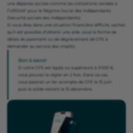
une dépense sociale comme les cotisations versées à
l’URSSAF pour le Régime Social des Indépendants
(Sécurité sociale des indépendants).
Si vous êtes dans une situation financière difficile, sachez
qu’il est possible d’obtenir une aide, sous la forme de
délais de paiement ou de dégrèvement de CFE à
demander au service des impôts.
Bon à savoir
Si votre CFE est égale ou supérieure à 3 000 €,
vous pouvez la régler en 2 fois. Dans ce cas,
vous paierez un 1er acompte de CFE le 15 juin
puis le solde restant le 15 décembre.