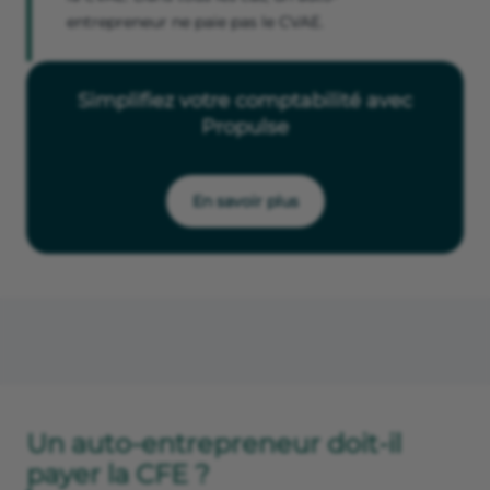
entrepreneur ne paie pas le CVAE.
Simplifiez votre comptabilité avec
Propulse
En savoir plus
Un auto-entrepreneur doit-il
payer la CFE ?