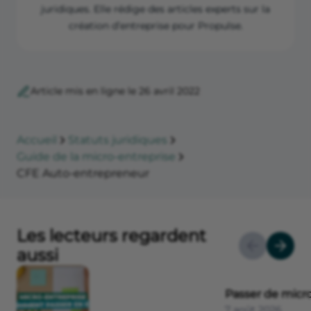
juridiques. Elle rédige des articles experts sur la
création d’entreprise pour Propulse.
Article mis en ligne le 26 avril 2022
Accueil
Statuts juridiques
Guide de la micro-entreprise
CFE Auto-entrepreneur
Les lecteurs regardent
aussi
Passer de micro
7 août 2026