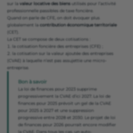
sur la
valeur locative des biens
utilisés pour l’activité
professionnelle passibles de taxe foncière.
Quand on parle de CFE, on doit évoquer plus
globalement la
contribution économique territoriale
(CET).
La CET se compose de deux cotisations :
la cotisation foncière des entreprises (CFE) ;
la cotisation sur la valeur ajoutée des entreprises
(CVAE) à laquelle n’est pas assujettie une micro-
entreprise.
Bon à savoir
La loi de finances pour 2023 supprime
progressivement la CVAE d’ici 2027. La loi de
finances pour 2025 prévoit un gel de la CVAE
pour 2025 à 2027 et une suppression
progressive entre 2028 et 2030. Le projet de loi
de finances pour 2026 pourrait encore modifier
la CVAE. Dans tous les cas, un auto-