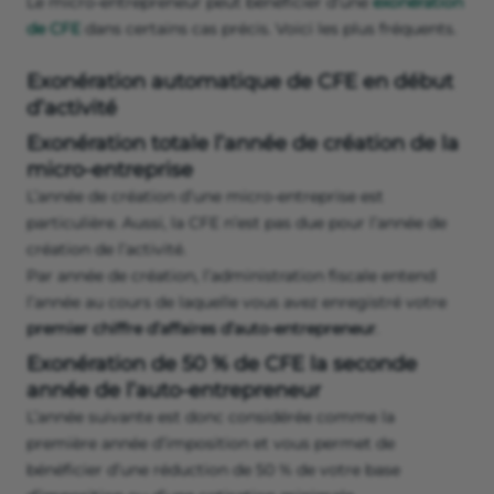
Le micro-entrepreneur peut bénéficier d’une
exonération
de CFE
dans certains cas précis. Voici les plus fréquents.
Exonération automatique de CFE en début
d’activité
Exonération totale l’année de création de la
micro-entreprise
L’année de création d’une micro-entreprise est
particulière. Aussi, la CFE n’est pas due pour l’année de
création de l’activité.
Par année de création, l’administration fiscale entend
l’année au cours de laquelle vous avez enregistré votre
premier chiffre d’affaires d’auto-entrepreneur
.
Exonération de 50 % de CFE la seconde
année de l’auto-entrepreneur
L’année suivante est donc considérée comme la
première année d’imposition et vous permet de
bénéficier d’une réduction de 50 % de votre base