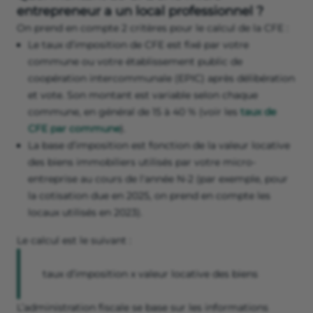
entrepreneur a un local professionnel ?
On prend en compte 2 critères pour le calcul de la CFE :
Le taux d’imposition de CFE est fixé par votre
commune ou votre établissement public de
coopération intercommunale (EPIC) après délibération
et vote. Son montant est variable selon chaque
commune, en général de 15 à 40 % (voir les
taux de
CFE par commune
).
La base d’imposition est fonction de la valeur locative
des biens immobiliers utilisés par votre micro-
entreprise au cours de l'année N-2 (par exemple, pour
la cotisation due en 2025, on prend en compte les
locaux utilisés en 2023).
Le calcul est le suivant :
taux d’imposition x valeur locative des biens
L’administration fiscale se base sur les informations