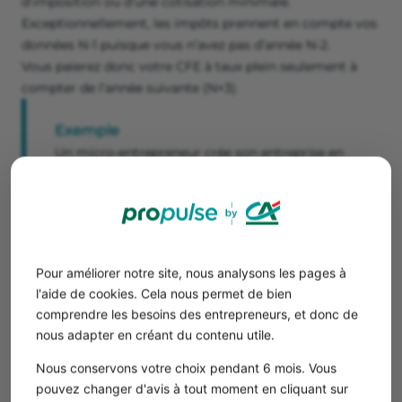
d’imposition ou d’une cotisation minimale.
Exceptionnellement, les impôts prennent en compte vos
données N-1 puisque vous n’avez pas d’année N-2.
Vous paierez donc votre CFE à taux plein seulement à
compter de l’année suivante (N+3).
Exemple
Un micro-entrepreneur crée son entreprise en
2024. Il ne paie pas de CFE au titre de l’année
de création. En 2025, les impôts ne peuvent pas
se baser sur le CA N-2 pour calculer le montant
de CFE puisque l’entreprise n’existait pas en
2023. L’administration fiscale prend alors en
Pour améliorer notre site, nous analysons les pages à
compte l’année 2024 et la base d’imposition à
l'aide de cookies. Cela nous permet de bien
la CFE bénéficie d’un abattement de 50 %.
comprendre les besoins des entrepreneurs, et donc de
En 2026, les impôts se baseront de nouveau
nous adapter en créant du contenu utile.
sur votre CA de 2024 (N-2) mais cette fois-ci,
vous ne bénéficierez plus de la réduction de
Nous conservons votre choix pendant 6 mois. Vous
pouvez changer d'avis à tout moment en cliquant sur
votre base d’imposition et vous paierez la