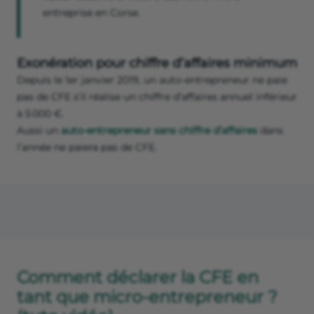
entreprise en Corse.
Exonération pour chiffre d’affaires minimum
Depuis le 1er janvier 2019, un auto-entrepreneur ne paie
pas de CFE s’il réalise un chiffre d’affaires annuel inférieur
à 5 000 €.
Aussi un
auto-entrepreneur sans chiffre d’affaires
dans
l’année ne paiera pas de CFE.
Comment déclarer la CFE en
tant que micro-entrepreneur ?