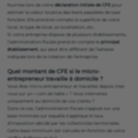
fournies lors de votre
déclaration initiale de CFE
pour
estimer la valeur locative des biens passibles de taxe
foncière. Elle prend en compte la superficie de votre
local, le type de local, sa localisation, etc.
Si votre entreprise dispose de plusieurs établissements,
l'administration fiscale prend en compte le
principal
établissement
, qui peut être différent de l’adresse
indiquée lors de la création de l’entreprise.
Quel montant de CFE si le micro-
entrepreneur travaille à domicile ?
Vous êtes micro-entrepreneur et travaillez depuis chez
vous sur un « coin de table » ? Vous intervenez
uniquement au domicile de vos clients ?
Dans ce cas, l’administration fiscale s’appuie sur une
base minimale sur laquelle s’applique le taux
d’imposition décidé par les collectivités territoriales.
Cette base minimum est calculée en fonction de votre