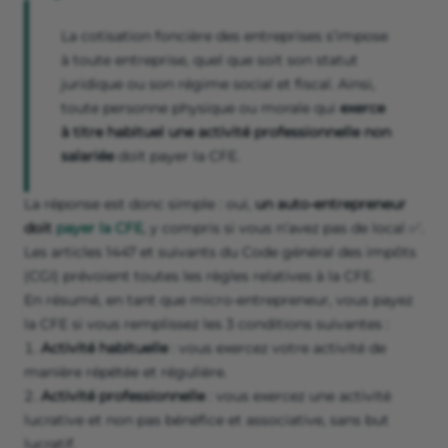
La cotisation foncière des entreprises s’impose
à toute entreprise, quel que soit son statut
juridique ou son régime social et fiscal. Ainsi,
toute personne physique ou morale qui
exerce
à titre habituel une activité professionnelle non
salariée
doit payer la CFE.
La réponse est donc simple : oui,
un auto-entrepreneur
doit
payer la CFE
, y compris si vous n’avez pas de local ✅.
Les articles 1447 et suivants du Code général des impôts
(CGI) prévoient toutes les règles relatives à la CFE.
En résumé, en tant que micro-entrepreneur, vous payez
la CFE si vous remplissez les 3 conditions suivantes :
Activité habituelle
: vous exercez votre activité de
manière répétée et régulière.
Activité professionnelle
: vous exercez une activité
lucrative et non pas bénéfice et associative, sans but
lucratif.