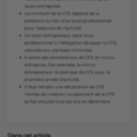
(auto-entreprise).
Le montant de la CFE dépend de la
présence ou non d’un local professionnel
pour l’exercice de l’activité.
Un auto-entrepreneur sans local
professionnel a l’obligation de payer la CFE,
calculée sur une base minimale.
Il existe des exonérations de CFE en micro-
entreprise. Par exemple, le micro-
entrepreneur ne paie pas de CFE pour la
première année d’activité.
Il faut remplir une déclaration de CFE
l’année de création. Le paiement de la CFE
se fait ensuite tous les ans en décembre.
Dans cet article