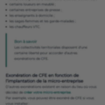
certains loueurs en meublé ;
certaines entreprises de presse ;
les enseignants à domicile ;
les sages-femmes et les garde-malades ;
les chauffeurs VTC.
Bon à savoir
Les collectivités territoriales disposent d’une
certaine liberté pour accorder d’autres
exonérations de CFE.
Exonération de CFE en fonction de
l’implantation de la micro-entreprise
D’autres exonérations existent en raison du lieu où vous
décidez de
créer votre micro-entreprise
.
Par exemple, vous pouvez être exonéré de CFE si vous
vous installez :