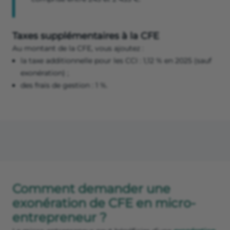
Taxes supplémentaires à la CFE
Au montant de la CFE, vous ajoutez :
la taxe additionnelle pour les CCI : 1,12 % en 2025 (sauf
exonération) ;
des frais de gestion : 1 %.
Comment demander une
exonération de CFE en micro-
entrepreneur ?