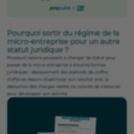
Pourquoi sortir du régime de la
micro-entreprise pour un autre
statut juridique ?
Plusieurs raisons poussent à changer de statut pour
passer de la micro-entreprise à d’autres formes
juridiques : dépassement des plafonds de chiffre
d’affaires, besoin d’optimiser son résultat avec la
déduction des charges réelles ou volonté de s’associer
pour développer son activité.