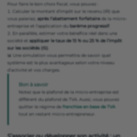
Pour faire le bon choix fiscal, vous pouvez :
Calculer le montant d’impôt sur le revenu (IR) que
vous paieriez,
après l’abattement forfaitaire
de la micro-
entreprise et l'application du
barème progressif
.
En parallèle, estimer votre bénéfice réel dans une
société et
appliquer le taux de 15 % ou 25 % de l’impôt
sur les sociétés (IS)
.
📊 Une simulation vous permettra de savoir quel
système est le plus avantageux selon votre niveau
d’activité et vos charges.
Bon à savoir
Notez que le plafond de la micro-entreprise est
différent du plafond de TVA. Aussi, vous pouvez
quitter le régime de
franchise en base de TVA
tout en restant micro-entrepreneur.
S’associer ou développer son activité : un