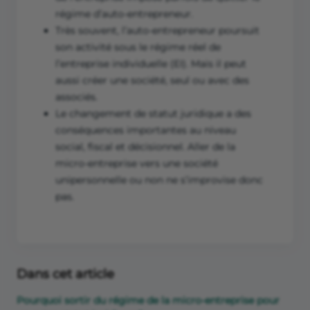
régime d’auto-entrepreneur.
Très souvent, l’auto-entrepreneur poursuit
son activité sous le régime réel de
l’entreprise individuelle (EI). Mais il peut
aussi créer une société, seul ou avec des
associés.
Le changement de statut juridique a des
conséquences importantes au niveau
social, fiscal et décisionnel. Aller de la
micro-entreprise vers une société
unipersonnelle ou non ne s’improvise donc
pas.
Dans cet article
Pourquoi sortir du régime de la micro-entreprise pour