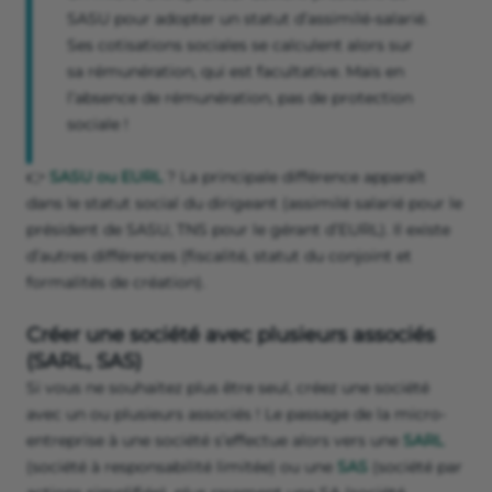
SASU pour adopter un statut d’assimilé-salarié.
Ses cotisations sociales se calculent alors sur
sa rémunération, qui est facultative. Mais en
l’absence de rémunération, pas de protection
sociale !
👉
SASU ou EURL
? La principale différence apparaît
dans le statut social du dirigeant (assimilé salarié pour le
président de SASU, TNS pour le gérant d’EURL). Il existe
d’autres différences (fiscalité, statut du conjoint et
formalités de création).
Créer une société avec plusieurs associés
(SARL, SAS)
Si vous ne souhaitez plus être seul, créez une société
avec un ou plusieurs associés ! Le passage de la micro-
entreprise à une société s’effectue alors vers une
SARL
(société à responsabilité limitée) ou une
SAS
(société par