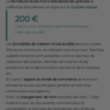
La
fermeture d’une micro-entreprise est gratuite
et
s’effectue directement en ligne sur le
Guichet unique
.
200 €
C’est le coût minimum des formalités pour
créer une société.
Les
formalités de création d’une société
peuvent coûter
200 euros minimum, en réalisant tout tout seul. Des frais
supplémentaires sont possibles comme des frais de
rédaction des statuts, des frais de création et de
protection de la dénomination sociale et de la marque,
etc.
En outre, l’
apport du fonds de commerce
de la micro-
entreprise à une société peut générer le coût d’un
commissaire aux apports.
Enfin, le
changement de nom
entraîne des frais : il faut
mettre à jour les documents commerciaux et
comptables, le site web de l’entreprise, les cartes de