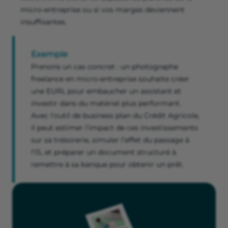
micro-entreprise ou si vos marges deviennent
insuffisantes.
Exemple
Prenons un cas concret : un photographe
freelance en micro-entreprise souhaite créer
une EURL pour embaucher un assistant et
investir dans du matériel plus performant.
Avec l'outil de business plan du Crédit Agricole,
il peut estimer l’impact de ces investissements
sur sa trésorerie, simuler l’effet du passage à
l’IS, et préparer un document structuré à
remettre à sa banque pour obtenir un prêt.