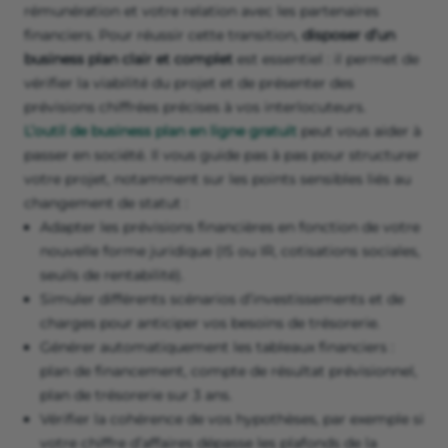
rémunération et votre relation avec les partenaires
financiers. Pour réussir cette transition,
disposer d’un
business plan clair et complet
est essentiel : il permet de
vérifier la viabilité du projet et de présenter des
prévisions chiffrées précises à vos interlocuteurs.
L’outil de business plan en ligne gratuit
peut vous aider à
passer en société. Il vous guide pas à pas pour structurer
votre projet, notamment sur les points sensibles liés au
changement de statut :
Adapter les prévisions financières en fonction de votre
nouvelle forme juridique (IS ou IR, cotisations sociales,
seuils de rentabilité).
Simuler différents scénarios d’investissements et de
charges pour anticiper vos besoins de trésorerie.
Générer automatiquement les tableaux financiers :
plan de financement, compte de résultat prévisionnel,
plan de trésorerie sur 3 ans.
Vérifier la cohérence de vos hypothèses, par exemple si
votre chiffre d’affaires dépasse les plafonds de la