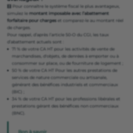
🧮 Pour connaître le système fiscal le plus avantageux,
simulez le
montant imposable avec l’abattement
forfaitaire pour charges
et comparez-le au montant réel
de charges.
Pour rappel, d’après l’article 50-O du CGI, les taux
d’abattement actuels sont :
71 % de votre CA HT pour les activités de vente de
marchandises, d'objets, de denrées à emporter ou à
consommer sur place, ou de fourniture de logement ;
50 % de votre CA HT Pour les autres prestations de
services de nature commerciale ou artisanale,
générant des bénéfices industriels et commerciaux
(BIC) ;
34 % de votre CA HT pour les professions libérales et
prestations gérant des bénéfices non commerciaux
(BNC).
Bon à savoir