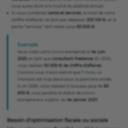
vous aurez droit à la moitié du plafond annuel.
Si vous combinez
vente et services
, le total de votre
chiffre d’affaires ne doit pas dépasser
203 100 €
, et la
partie “services” doit rester sous
83 600 €
.
Exemple
Vous créez votre micro-entreprise le
1er juin
2025
en tant que
consultant freelance
. En 2025,
vous réalisez
50 000 € de chiffre d’affaires
.
Comme vous n’avez exercé que 7 mois, ce
montant est trop élevé pour la première année.
Si en 2026, vous réalisez à nouveau plus de
83
600 €
, vous perdrez le statut de micro-
entrepreneur à partir du
1er janvier 2027
.
Besoin d’optimisation fiscale ou sociale