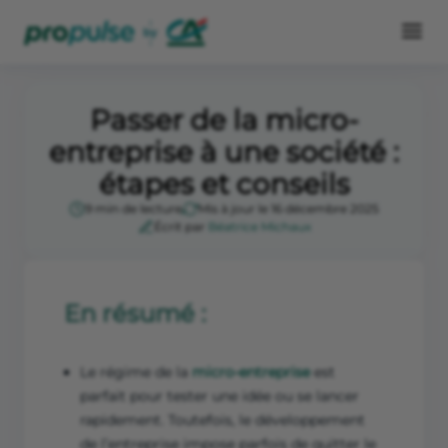
Passer de la micro-
entreprise à une société :
étapes et conseils
9 min de lecture
Mis à jour le 16 décembre 2025
Écrit par
Béatrice Michaux
En résumé :
Le régime de la
micro-entreprise
est
parfait pour tester une idée ou se lancer
rapidement. Toutefois, le développement
de l’entreprise impose parfois de quitter le