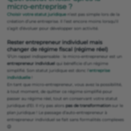
micro-entreprise ?
Choisir votre statut juridique
n’est pas simple lors de la
création d’une entreprise. Il l’est encore moins lorsqu’il
s’agit d’évoluer pour développer son activité.
Rester entrepreneur individuel mais
changer de régime fiscal (régime réel)
💡Un rappel indispensable : le micro-entrepreneur est un
entrepreneur individuel
qui bénéficie d’un régime
simplifié. Son statut juridique est donc l’
entreprise
individuelle
!
En tant que micro-entrepreneur, vous avez la possibilité,
à tout moment, de quitter ce régime simplifié pour
passer au régime réel, tout en conservant votre statut
juridique d’EI. Il n’y pas alors
pas de transformation
sur le
plan juridique ! Le passage d’auto-entrepreneur à
entrepreneur individuel se fait sans formalités complexes
😉