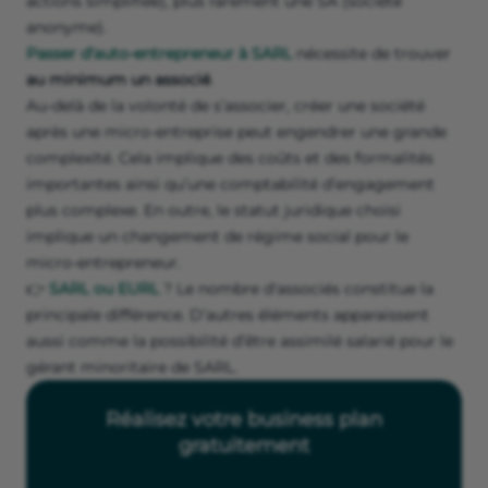
actions simplifiée), plus rarement une SA (société
anonyme).
Passer d'auto-entrepreneur à SARL
nécessite de trouver
au minimum un associé
.
Au-delà de la volonté de s’associer, créer une société
après une micro-entreprise peut engendrer une grande
complexité. Cela implique des coûts et des formalités
importantes ainsi qu’une comptabilité d’engagement
plus complexe. En outre, le statut juridique choisi
implique un changement de régime social pour le
micro-entrepreneur.
👉
SARL ou EURL
? Le nombre d'associés constitue la
principale différence. D’autres éléments apparaissent
aussi comme la possibilité d’être assimilé salarié pour le
gérant minoritaire de SARL.
Réalisez votre business plan
gratuitement