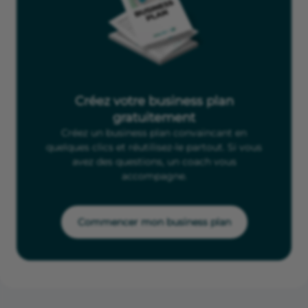
Créez votre business plan
gratuitement
Créez un business plan convaincant en
quelques clics et réutilisez-le partout. Si vous
avez des questions, un coach vous
accompagne.
Commencer mon business plan