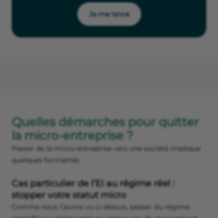
Je me lance
Quelles démarches pour quitter
la micro-entreprise ?
Passer de la micro-entreprise vers une société implique
quelques formalités.
Cas particulier de l’EI au régime réel :
stopper votre statut micro
Comme nous l’avons vu ci-dessus, passer du régime