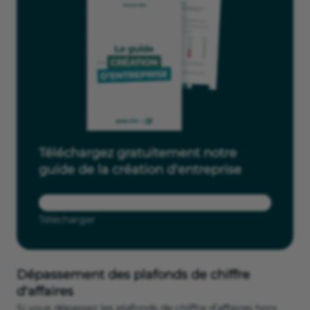
Téléchargez gratuitement notre
guide de la création d'entreprise
Télécharger
Dépassement des plafonds de chiffre
d'affaires
Si vous dépassez les plafonds de chiffre d’affaires hors