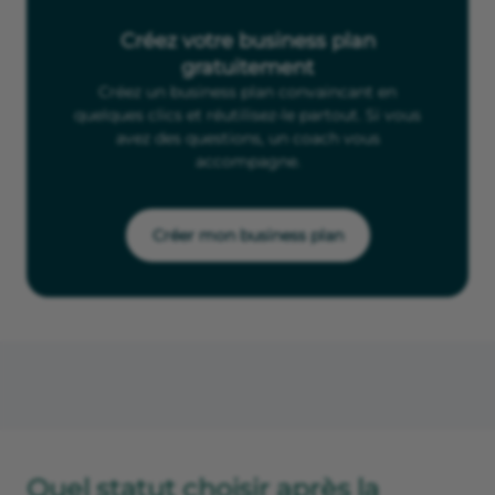
Créez votre business plan
gratuitement
Créez un business plan convaincant en
quelques clics et réutilisez-le partout. Si vous
avez des questions, un coach vous
accompagne.
Créer mon business plan
Quel statut choisir après la