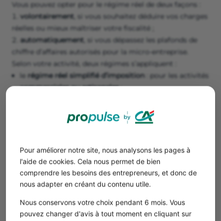
Vous pouvez opter pour le régime réel de deux façons :
volontairement
, si vous souhaitez déduire vos charges
réelles ou mieux maîtriser votre fiscalité ;
automatiquement
, si vous dépassez les plafonds de
chiffre d’affaires autorisés pour la micro-entreprise.
Selon votre activité, deux régimes s’appliquent :
le
régime réel simplifié d’imposition
: pour les activités
commerciales ou artisanales
;
le
régime de la déclaration contrôlée
: pour les
professions libérales
.
En quittant la micro-entreprise, vous relevez du
régime
des travailleurs non salariés
(TNS). Cela signifie que vos
Pour améliorer notre site, nous analysons les pages à
cotisations sociales ne seront plus calculées sur votre
l'aide de cookies. Cela nous permet de bien
chiffre d’affaires, mais sur votre revenu réel, après
comprendre les besoins des entrepreneurs, et donc de
déduction de vos charges.
nous adapter en créant du contenu utile.
Vous serez affilié à la
Sécurité sociale des indépendants
(SSI), intégrée au régime général. Certaines professions
Nous conservons votre choix pendant 6 mois. Vous
libérales spécifiques restent affiliées à la CNAVPL pour
pouvez changer d'avis à tout moment en cliquant sur