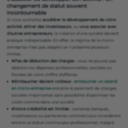
changement de statut souvent
incontournable
Si vous souhaitez
accélérer le développement de votre
activité
,
attirer des investisseurs
, ou
vous associer avec
d’autres entrepreneurs
, la création d’une société devient
presque indispensable. En effet, le régime de la micro-
entreprise n’est pas adapté car il présente plusieurs
limites :
❌
Pas de déduction des charges
: vous ne pouvez pas
déduire vos dépenses professionnelles, sociales ou
fiscales de votre chiffre d’affaires.
❌
Embaucher devient coûteux
:
embaucher un salarié
en micro-entreprise
entraîne le paiement de charges
sociales importantes sans possibilité d’optimiser les
coûts comme dans une société.
❌
Votre crédibilité est limitée
: certaines banques,
investisseurs ou partenaires commerciaux considèrent
encore ce statut comme peu professionnel, malgré