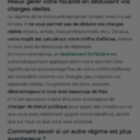
Mieux gérer votre fiscalité en déduisant vos
charges réelles
Le régime de la micro-entreprise est simple, mais il a ses
limites. Il
ne vous permet pas de déduire vos charges
réelles
(loyers, achats, frais professionnels, etc.). De plus,
votre impôt est calculé sur votre chiffre d’affaires
, même
si vous avez eu beaucoup de dépenses.
En micro-entreprise, un
abattement forfaitaire
est
automatiquement appliqué selon votre activité. Cela
signifie qu’un pourcentage fixe de votre chiffre d’affaires
est considéré comme vos charges, peu importe vos
dépenses réelles. Ce système est donc souvent
désavantageux si vous avez beaucoup de frais
.
👉 C’est pourquoi il peut être plus avantageux de
changer de statut juridique
pour payer des impôts sur ce
que vous avez réellement gagné (votre bénéfice), plutôt
que sur tout ce que vous avez encaissé.
Comment savoir si un autre régime est plus
avantageux ?