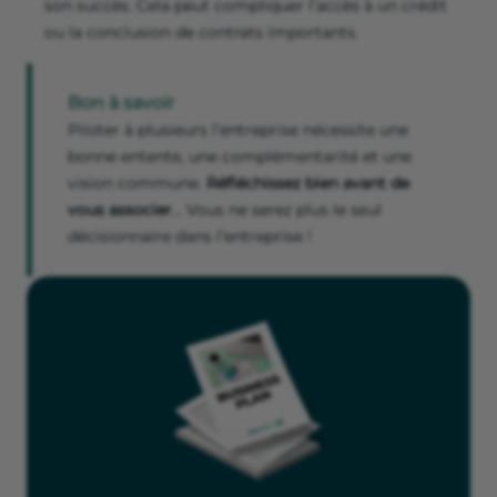
son succès. Cela peut compliquer l’accès à un crédit
ou la conclusion de contrats importants.
Bon à savoir
Piloter à plusieurs l’entreprise nécessite une
bonne entente, une complémentarité et une
vision commune.
Réfléchissez bien avant de
vous associer
… Vous ne serez plus le seul
décisionnaire dans l’entreprise !