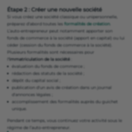
Étape 2 : Créer une nouvelle société
Si vous créez une société classique ou unipersonnelle,
préparez d’abord toutes les
formalités de création
.
L’auto-entrepreneur peut notamment apporter son
fonds de commerce à la société (apport en capital) ou lui
céder (cession du fonds de commerce à la société).
Plusieurs formalités sont nécessaires pour
l
'immatriculation de la société
:
évaluation du fonds de commerce ;
rédaction des statuts de la société ;
dépôt du capital social ;
publication d'un avis de création dans un journal
d'annonces légales ;
accomplissement des formalités auprès du guichet
unique.
Pendant ce temps, vous continuez votre activité sous le
régime de l’auto-entrepreneur.