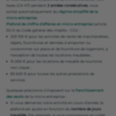
taxes (CA HT) pendant
2 années consécutives
, vous
sortez automatiquement du
régime simplifié de la
micro-entreprise
.
Plafond de chiffre d’affaires en micro-entreprise
(article
50-O du Code général des impôts - CGI) :
203 100 € pour les activités de vente de marchandises,
objets, fournitures et denrées à emporter ou
consommer sur place et de fourniture de logement, à
l'exception de toutes les locations meublées ;
15 000 € pour les locations de meublé de tourisme
non classé ;
83 600 € pour toutes les autres prestations de
services.
Quelques précisions s’imposent sur le
franchissement
des seuils
de la micro-entreprise :
Si vous démarrez votre activité en cours d’année, le
plafond est ajusté en fonction du
nombre de jours
travaillés
. Par exemple, si vous commencez en juillet,