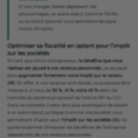
Si vos charges réelles dépassent ces
pourcentages, un autre statut (comme l’EURL
ou la SASU) pourrait vous permettre de payer
moins d’impôts.
Optimiser sa fiscalité en optant pour l’impôt
sur les sociétés
En tant que micro-entrepreneur,
le bénéfice que vous
réalisez est ajouté à vos revenus personnels
, ce qui peut
faire
augmenter fortement votre impôt sur le revenu
(IR)
. En effet, si vos revenus sont élevés, vous pouvez être
imposé à un taux de
30 %, 41 %, voire 45 %
selon les
tranches du barème progressif de l’article 197 du CGI.
Dans ce contexte, il peut être plus avantageux de passer
à un autre statut juridique (comme une société) vous
permettant d’opter pour
l’impôt sur les sociétés (IS)
. Ce
système permet d’imposer les bénéfices de l’entreprise
séparément de vos revenus personnels.