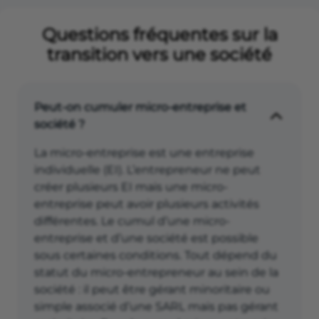
Questions fréquentes sur la
transition vers une société
Peut-on cumuler micro-entreprise et
société ?
La micro-entreprise est une entreprise
individuelle (EI). L’entrepreneur ne peut
créer plusieurs EI mais une micro-
entreprise peut avoir plusieurs activités
différentes. Le cumul d’une micro-
entreprise et d’une société est possible
sous certaines conditions. Tout dépend du
statut du micro-entrepreneur au sein de la
société : il peut être gérant minoritaire ou
simple associé d’une SARL mais pas gérant