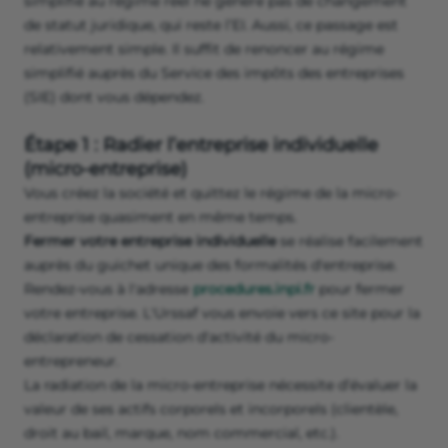
simplifié au régime réel ne génère pas de changement
de statut juridique, qui reste l’EI. Aussi, ce passage est
relativement simple. Il suffit de renoncer au régime
simplifié auprès du Service des impôts des entreprises
(SIE) dont vous dépendez.
Étape 1 : Radier l’entreprise individuelle
(micro-entreprise)
Vous créez la société et quittez le régime de la micro-
entreprise quasiment en même temps.
Fermer votre entreprise individuelle
se réalise facilement
auprès du guichet unique des formalités d'entreprise.
Rendez-vous à l'adresse
procedures.inpi.fr
pour fermer
votre entreprise. L'Urssaf vous envoie vers ce site pour la
déclaration de cessation d'activité du micro-
entrepreneur.
La radiation de la micro-entreprise nécessite d’évaluer la
valeur de ses actifs corporels et incorporels (clientèle,
droit au bail, marque, nom commercial, etc.).