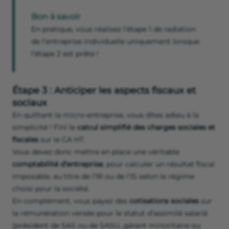
Bon à savoir
En pratique, vous réalisez l’étape 1 de radiation
de l’entreprise individuelle uniquement lorsque
l’étape 2 est prête !
Étape 3 : Anticiper les aspects fiscaux et
sociaux
En quittant la micro-entreprise, vous dites adieu à la
simplicité ! Fini le
calcul simplifié des charges sociales et
fiscales
sur le CA HT.
Vous devez donc mettre en place une véritable
comptabilité d’entreprise
, pour calculer un résultat fiscal
imposable, au titre de l’IR ou de l’IS selon le régime
choisi pour la société.
En complément, vous payez des
cotisations sociales
sur
la rémunération versée pour le statut d’assimilé salarié
(président de SAS ou de SASU, gérant minoritaire ou