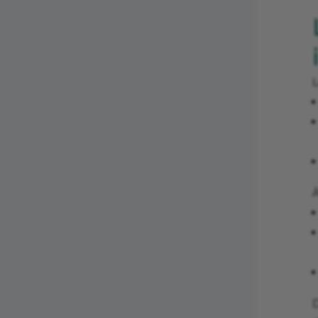
L
À
D