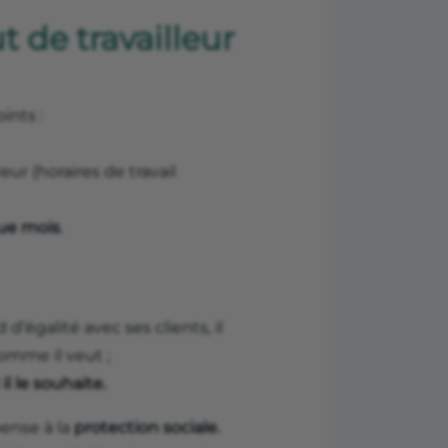
t de travailleur
ints :
ur (horaires de travail
que mois
.
d d’égalité avec ses clients, il
comme il veut ;
l le souhaite.
pense à la
protection sociale.