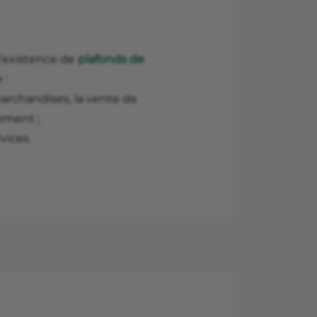
l’existence de
plafonds de
 :
marchandises, la vente de
ement ;
vices.