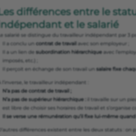
Les différences entre le statu
indépendant et le salarié
e salarié se distingue du travailleur indépendant par 3 po
Il a conclu un
contrat de travail
avec son employeur ;
Il a un lien de
subordination hiérarchique
avec l’employe
imposés, etc.) ;
Il perçoit en échange de son travail un
salaire fixe cha
 l’inverse, le travailleur indépendant :
N’a pas de contrat de travail ;
N’a pas de supérieur hiérarchique :
il travaille sur un pie
est libre de choisir ses horaires de travail et s’organise 
Il se verse une rémunération
qu’il fixe lui-même quand i
’autres différences existent entre les deux statuts : on 