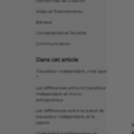
Démarches de création
Aides et financements
Banque
Comptabilité et fiscalité
Communication
Dans cet article
Travailleur indépendant, c’est quoi
?
Les différences entre le travailleur
indépendant et micro-
entrepreneur
Les différences entre le statut de
travailleur indépendant et le
salarié
l
Quel statut juridique pour un