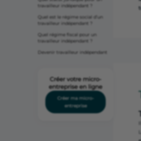
travailleur indépendant ?
t
Quel est le régime social d’un
travailleur indépendant ?
Quel régime fiscal pour un
travailleur indépendant ?
Devenir travailleur indépendant
Créer votre micro-
entreprise en ligne
Créer ma micro-
entreprise
I
L