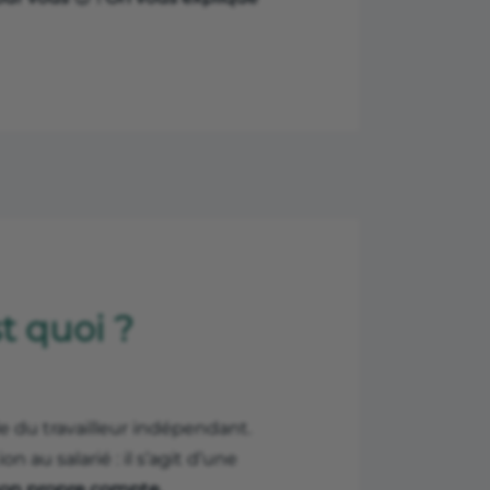
t quoi ?
ale du travailleur indépendant.
 au salarié : il s’agit d’une
 son propre compte.