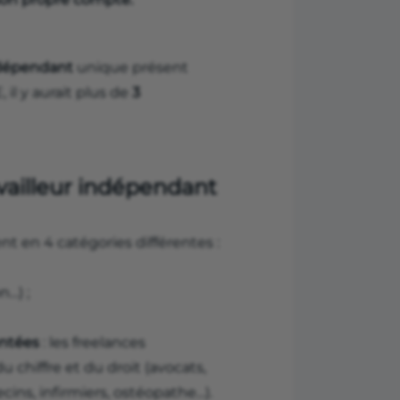
ndépendant
unique présent
il y aurait plus de
3
vailleur indépendant
nt en 4 catégories différentes :
n…) ;
entées
: les freelances
 chiffre et du droit (avocats,
ins, infirmiers, ostéopathe…).