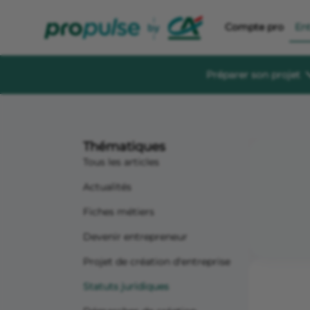
Compte pro
En
Préparer son projet
Se former et éc
Guides à té
Thématiques
Des guides gratu
sereinement
Tous les articles
Le Crédit Ag
Actualités
Événements, aid
création d’entre
Fiches métiers
Forum de di
Devenir entrepreneur
Un espace dédié
s'informer, s'in
Projet de création d'entreprise
Statuts juridiques