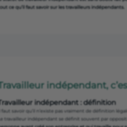
out ce qu’il faut savoir sur les travailleurs indépendants.
Travailleur indépendant, c’es
Travailleur indépendant : définition
l faut savoir qu’il n’existe pas vraiment de définition lég
e travailleur indépendant se définit souvent par opposition
personne ayant créé son entreprise et qui travaille pour