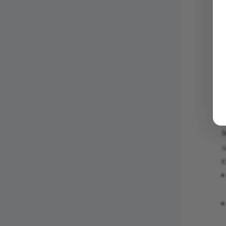
L
n
u
