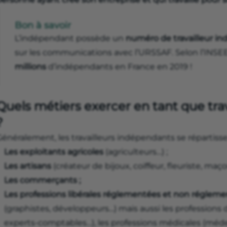
Bon à savoir
L’indépendant possède un
numéro de travailleur i
sur les communications avec l’URSSAF. Selon l’INSEE, 
millions
d’indépendants en France en 2019 !
Quels métiers exercer en tant que tra
?
énéralement, les travailleurs indépendants se répartisse
Les exploitants agricoles
(agriculteurs…) ;
Les artisans
(créateur de bijoux, coiffeur, fleuriste, maço
Les commerçants ;
Les professions libérales réglementées et non réglem
(graphistes, développeurs…) mais aussi les professions du
experts-comptables…), les professions médicales (médec