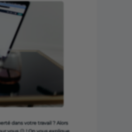
té dans votre travail ? Alors
pour vous
😉
! On vous explique