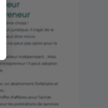
illeur
epreneur
la même chose !
ut juridique. Il s’agit de la
On peut être micro-
 on ne peut pas opter pour la
travailleur indépendant… Mais
entrepreneur ! Il peut adopter
e.
c un abattement forfaitaire et
e ;
iffre d’affaires pour l’achat-
pour les prestations de services