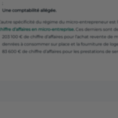
;
Une comptabilité allégée.
L’autre spécificité du régime du micro-entrepreneur est 
hiffre d’affaires en micro-entreprise
.
Ces derniers sont de
203 100 € de chiffre d’affaires pour l’achat revente de 
denrées à consommer sur place et la fourniture de log
83 600 € de chiffre d’affaires pour les prestations de ser