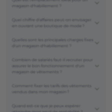
magasin d'habillement ?
Quel chiffre d'affaires peut-on envisager
en ouvrant une boutique de mode ?
Quelles sont les principales charges fixes
d'un magasin d'habillement ?
Combien de salariés faut-il recruter pour
assurer le bon fonctionnement d'un
magasin de vêtements ?
Comment fixer les tarifs des vêtements
vendus dans mon magasin ?
Quand est-ce que je peux espérer
atteindre mon seuil de rentabilité ?