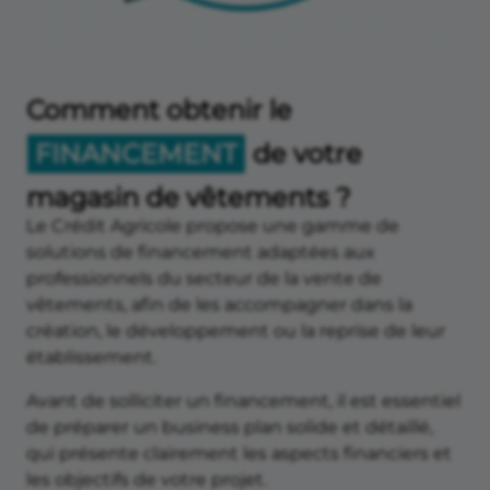
Comment obtenir le
FINANCEMENT
de votre
magasin de vêtements ?
Le Crédit Agricole propose une gamme de
solutions de financement adaptées aux
professionnels du secteur de la vente de
vêtements, afin de les accompagner dans la
création, le développement ou la reprise de leur
établissement.
Avant de solliciter un financement, il est essentiel
de préparer un business plan solide et détaillé,
qui présente clairement les aspects financiers et
les objectifs de votre projet.