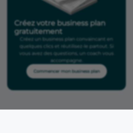
Créez votre business plan
gratuitement
Créez un business plan convaincant en
quelques clics et réutilisez-le partout. Si
vous avez des questions, un coach vous
accompagne.
Commencer mon business plan
Accueil
Fiches métiers
Ouvrir un magasin de vêtements
Magasin de vêtements