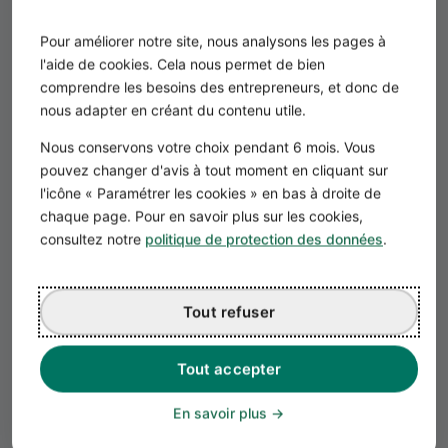
Pour améliorer notre site, nous analysons les pages à
l'aide de cookies. Cela nous permet de bien
La présentation de votre projet de
comprendre les besoins des entrepreneurs, et donc de
magasin de vêtements
nous adapter en créant du contenu utile.
Cette section débute par une synthèse de
Nous conservons votre choix pendant 6 mois. Vous
votre projet, l'
executive summary
. Il ne doit
pouvez changer d'avis à tout moment en cliquant sur
pas dépasser deux pages. Son objectif est
de donner envie aux investisseurs d'en
l'icône « Paramétrer les cookies » en bas à droite de
savoir davantage sur votre projet. Vous
chaque page. Pour en savoir plus sur les cookies,
devez résumer les points suivants :
consultez notre
politique de protection des données
.
Le
concept
, la vision et la mission de votre
boutique de prêt-à-porter (vente de
seconde-main, de vêtements éthiques
ou de luxe, un concept-store, etc.).
Tout refuser
Le
marché cible,
les tendances du
secteur et les opportunités.
Votre
présentation
(parcours,
compétences, expérience, motivations).
Tout accepter
Parlez également des associés et de votre
équipe.
En savoir plus
Les
besoins en financemen
t et le
statut
juridique
de votre magasin.