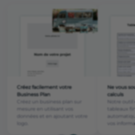
Créez facilement votre
Ne vous sou
Business Plan
calculs
Créez un business plan sur
Notre outil
mesure en utilisant vos
tableaux fi
données et en ajoutant votre
automatiqu
logo.
vos informa