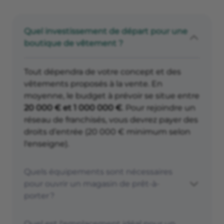
Quel investissement de départ pour une
boutique de vêtement ?
Tout dépendra de votre concept et des
vêtements proposés à la vente. En
moyenne, le budget à prévoir se situe entre
20 000 € et 1 000 000 €
. Pour rejoindre un
réseau de franchisés, vous devrez payer des
droits d’entrée (20 000 € minimum selon
l'enseigne).
Quels équipements sont nécessaires
pour ouvrir un magasin de prêt-à-
porter ?
Quel est l'emplacement idéal pour un