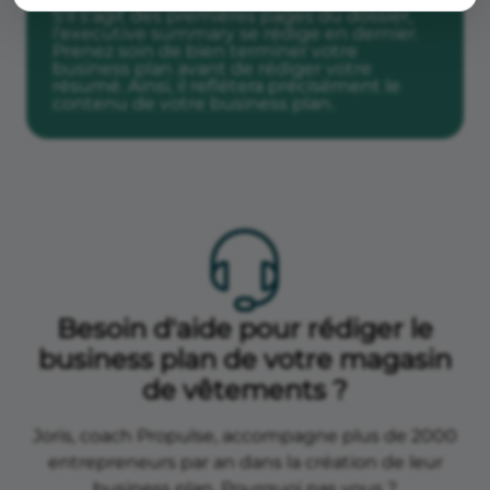
S'il s'agit des premières pages du dossier,
l’executive summary se rédige en dernier.
Prenez soin de bien terminer votre
business plan avant de rédiger votre
résumé. Ainsi, il reflétera précisément le
contenu de votre business plan.
Besoin d'aide pour rédiger le
business plan de votre magasin
de vêtements ?
Joris, coach Propulse, accompagne plus de 2000
entrepreneurs par an dans la création de leur
business plan. Pourquoi pas vous ?