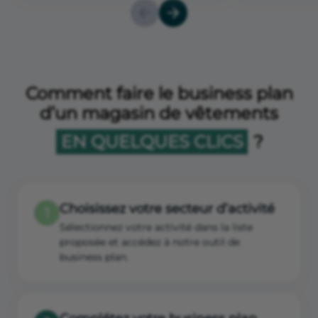
Comment faire le business plan
d’un magasin de vêtements
EN QUELQUES CLICS
?
Choisissez votre secteur d’activité
1
Sélectionnez votre activité dans la liste
proposée et accédez à notre outil de
business plan.