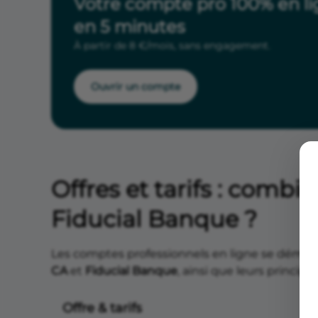
Votre compte pro 100% en l
en 5 minutes
À partir de 8 €/mois, sans engagement.
Ouvrir un compte
Offres et tarifs : comb
Fiducial Banque ?
Les comptes professionnels en ligne se démarq
CA
et
Fiducial Banque
, ainsi que leurs principa
Offre & tarifs