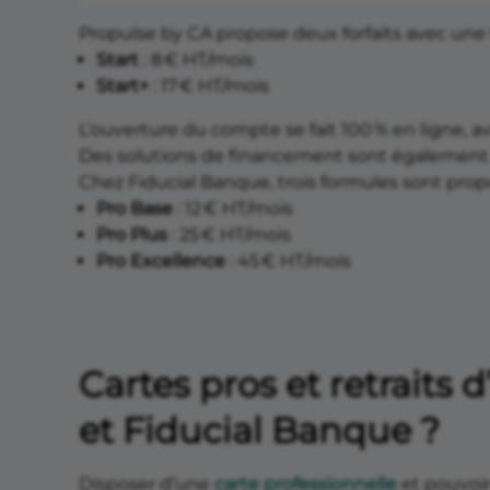
Propulse by CA propose deux forfaits avec une 
Start
: 8 € HT/mois
Start+
: 17 € HT/mois
L’ouverture du compte se fait 100 % en ligne, 
Des solutions de financement sont également a
Chez Fiducial Banque, trois formules sont propo
Pro Base
: 12 € HT/mois
Pro Plus
: 25 € HT/mois
Pro Excellence
: 45 € HT/mois
Cartes pros et retraits 
et Fiducial Banque ?
Disposer d’une
carte professionnelle
et pouvoir