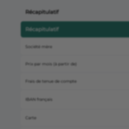
Récapitulatif
Récapitulatif
Société mère
Prix par mois (à partir de)
Frais de tenue de compte
IBAN français
Carte