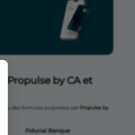
de Propulse by CA et
aperçu des formules proposées par
Propulse by
Fiducial Banque