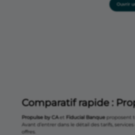
Ouvrir 
Comparatif rapide : Pr
Propulse by CA
et
Fiducial Banque
proposent 
Avant d’entrer dans le détail des tarifs, servic
offres.