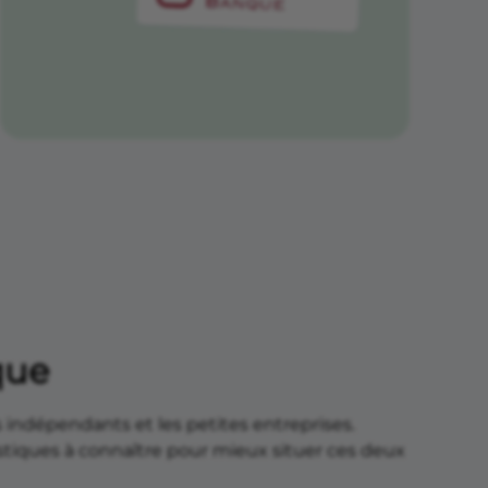
e
que
 indépendants et les petites entreprises.
ristiques à connaître pour mieux situer ces deux