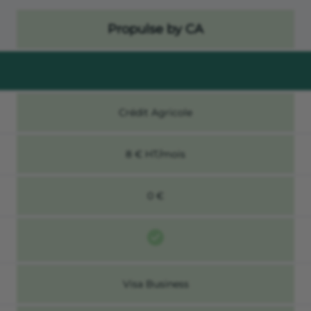
Propulse by CA
Crédit Agricole
8 € HT/mois
0 €
Visa Business