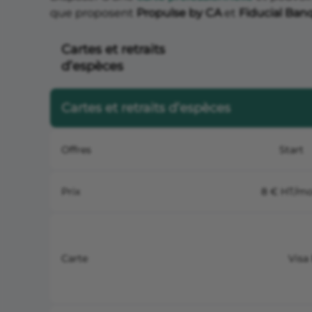
que proposent
Propulse by CA
et
Fiducial Ban
Cartes et retraits
d’espèces
Cartes et retraits d’espèces
Offres
Start
Prix
8 € HT/mo
Carte
Visa