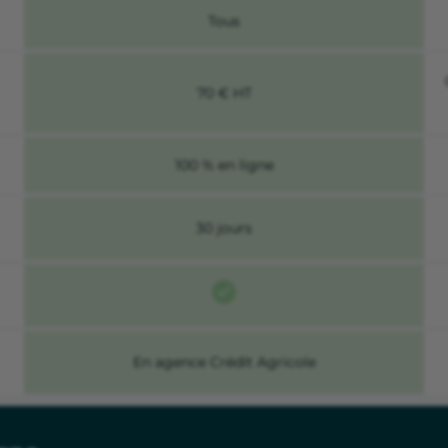
Tous
70 € HT
100 % en ligne
30 jours
En agence Crédit Agricole