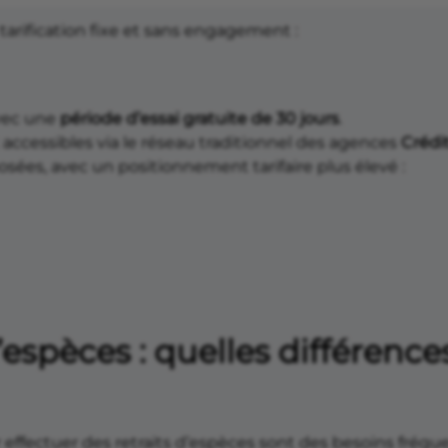
tarification fixe et sans engagement :
avec une
période d’essai gratuite de 30 jours
.
ccessibles via le réseau traditionnel des agences
Crédi
sées, avec un positionnement tarifaire plus élevé :
d’espèces : quelles différenc
 effectuer des retraits d’espèces sont des besoins fréq