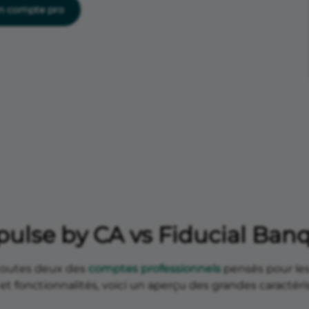
Télé-déclarez vos cotisations URSSAF depuis
un compte pro
l’application
Assurances carte
Assurances et garanties incluses avec votre cart
de paiement
opulse by CA vs Fiducial Ban
toutes deux des
comptes professionnels
pensés pour les
es et fonctionnalités, voici un aperçu des grandes caracté