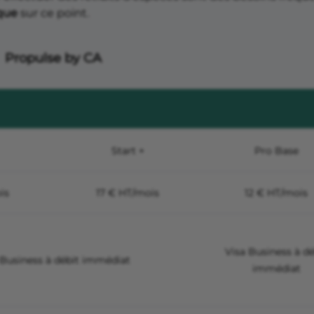
que
sur ce point.
Propulse by CA
Start +
Pro Base
is
17 € HT/mois
12 € HT/mois
Visa Business à dé
 Business à débit immédiat
immédiat