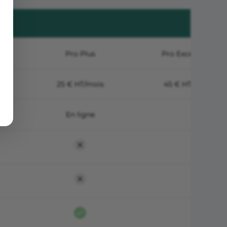
Pro Plus
Pro Excellence
25 € HT/mois
45 € HT/mois
En ligne