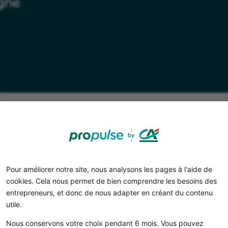
igne
ien coûtent les comptes pro 
Pour améliorer notre site, nous analysons les pages à l'aide de
cookies. Cela nous permet de bien comprendre les besoins des
uent souvent par une tarification simplifiée. Voici un 
entrepreneurs, et donc de nous adapter en créant du contenu
les conditions.
utile.
Propulse by CA
Nous conservons votre choix pendant 6 mois. Vous pouvez