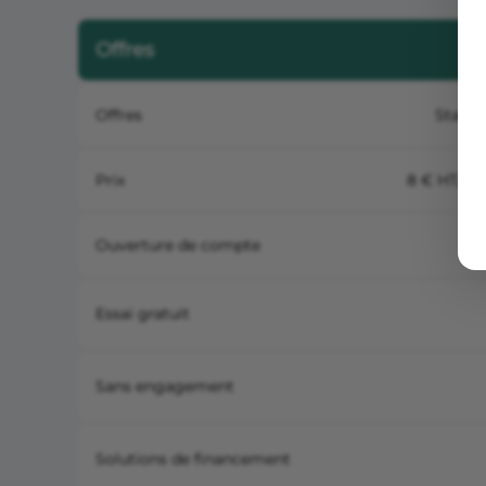
Offres
Offres
Start
Prix
8 € HT/mo
Ouverture de compte
Essai gratuit
Sans engagement
Solutions de financement