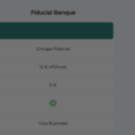
Fiducial Banque
Groupe Fiducial
12 € HT/mois
0 €
Visa Business