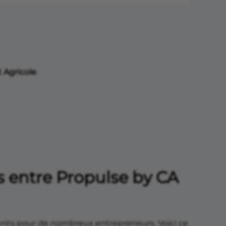
t Agricole
.
es entre Propulse by CA
uents pour de nombreux entrepreneurs. Voici ce