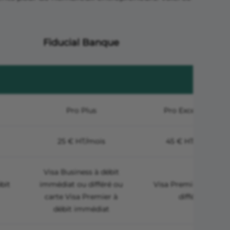
Fiducial Banque
Pro Plus
Pro Excellence
25 € HT/mois
45 € HT/mois
Visa Business à débit
bit
immédiat ou différé ou
Visa Premier à débit
carte Visa Premier à
différé
débit immédiat