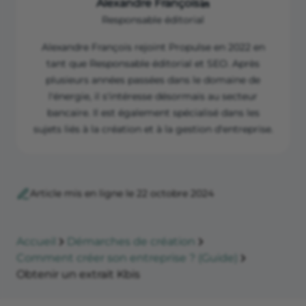
Alexandre François
Responsable éditorial
Alexandre François rejoint Propulse en 2022 en
tant que Responsable éditorial et SEO. Après
plusieurs années passées dans le domaine de
l'énergie, il s'intéresse désormais au secteur
bancaire. Il est également spécialisé dans les
sujets liés à la création et à la gestion d'entreprise.
Article mis en ligne le 22 octobre 2024
Accueil
Démarches de création
Comment créer son entreprise ? (Guide)
Obtenir un extrait Kbis