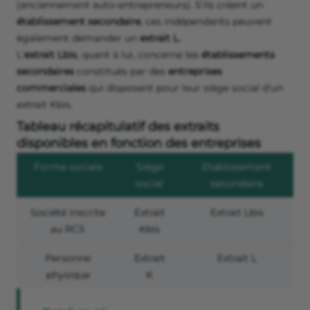
(anciennement auto-entrepreneurs). S'ils créent un
établissement secondaire
, ces indépendants peuvent
également demander un
extrait L.
L'
extrait Lbis
, quant à lui, concerne les
établissements
secondaires
constitués par des
entreprises
commerciales
qui disposent pour leur siège social d'un
extrait Kbis.
Tableau récapitulatif des extraits
disponibles en fonction des entreprises
Forme sociale
Siège
Etablissement
social
secondaire
Société inscrite
Extrait
Extrait Lbis
au RCS
Kbis
Personne
Extrait
Extrait L
physique
K