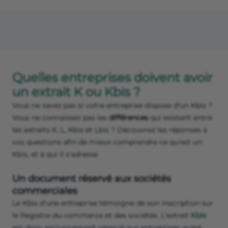
Quelles entreprises doivent avoir
un extrait K ou Kbis ?
Vous ne savez pas si votre entreprise dispose d'un Kbis ?
Vous ne connaissez pas les
différences
qui existent entre
les extraits K, L, Kbis et Lbis ? Découvrez les réponses à
vos questions afin de mieux comprendre ce qu'est un
Kbis, et à qui il s'adresse.
Un document réservé aux sociétés
commerciales
Le Kbis d'une entreprise témoigne de son inscription sur
le Registre du commerce et des sociétés. L'extrait
Kbis
est donc exclusivement réservé aux entreprises ayant