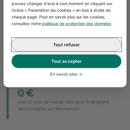
Selon la modalité d'une telle requête, le
coût du Kbis
pouvez changer d'avis à tout moment en cliquant sur
peut différer.
l'icône « Paramétrer les cookies » en bas à droite de
chaque page. Pour en savoir plus sur les cookies,
Mode d’obtention de l’extrait Kbis
Tarif
consultez notre
politique de protection des données
.
(2026)
Retrait sur place au greffe
2,44 €
Tout refuser
Transmission électronique
3,06 €
(Infogreffe)
Tout accepter
Envoi par courrier (Infogreffe)
4,00 €
En savoir plus
Prix infogreffe.fr, mis à jour le 1er mars 2026
0 €
c'est le coût de l'extrait Kbis pour le dirigeant
de l'entreprise sur MonIdenum.