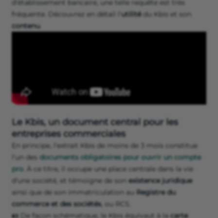
d'établissement bancaire, une telle requête est très
fréquente. Découvrez en détail l'
utilité
du Kbis et son
contenu
.
Le Kbis, un document central pour les
entreprises commerciales
En principe, l'extrait Kbis de moins de 3 mois constitue
l'un des
documents obligatoires pour ouvrir un compte
pro
. À ce titre, il occupe une place centrale dans la vie
d'une société, et témoigne de son
existence juridique
ainsi que de son immatriculation au
Registre du
commerce et des sociétés
, ou RCS.
🪪 De façon schématique, le Kbis équivaut à la
carte