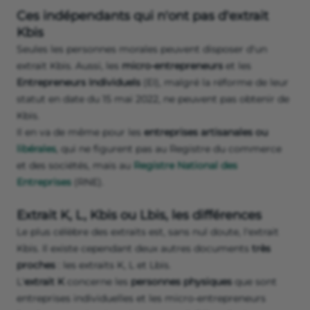
Ces indépendants qui n'ont pas d'extrait
Kbis
Seules les personnes morales peuvent disposer d'un
extrait Kbis. Aussi, les
micro-entrepreneurs
et les
Entrepreneurs Individuels
(EI), malgré la réforme de leur
statut en date du 15 mai 2022, ne peuvent pas obtenir de
Kbis.
Il en va de même pour les
entreprises artisanales ou
libérales
, qui ne figurent pas au Registre du commerce
et des sociétés, mais au
Registre National des
Entreprises
(RNE).
Extrait K, L, Kbis ou Lbis, les différences
Le plus célèbre des extraits est, sans nul doute, l'extrait
Kbis. Il existe cependant deux autres documents
très
proches
: les extraits K, L et Lbis.
L'
extrait K
concerne les
personnes physiques
que sont
entreprises individuelles et les micro-entrepreneurs