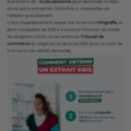
Autrement dit :
toute personne
peut demander le Kbis
d'une autre entreprise. Cette fois-ci, impossible de
l'obtenir gratuitement.
Il faut impérativement passer par le service
Infogreffe
, et
donc s'acquitter de 3,06 à 4 euros en fonction du mode
de réception choisi, ou se rendre au
Tribunal de
commerce
du siège social de la société, pour un coût de
2,44 euros par extrait demandé.