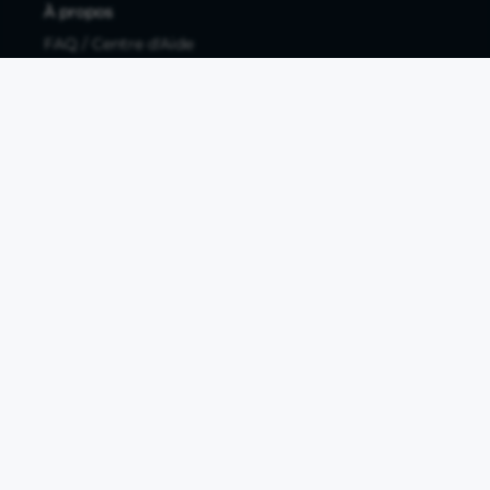
À propos
FAQ / Centre d'Aide
Contactez-nous
Mentions légales
Documents légaux
Protection des données personnelles
Protection des données personnelles compte pro
Paramétrer les cookies
Compte ouvert, sous réserve d'acceptation, auprès d'Okali,
filiale du groupe Crédit Agricole, établissement de monnaie
électronique enregistré à l'ACPR (REGAFI 17448,
www.regafi.fr), SAS au capital social de 5.660.962,00 €, 50 rue
La Boétie, 75008 Paris, RCS Paris 890 111 776. Propulse by CA
est une offre distribuée par Crédit Agricole SA, établissement
de crédit de droit français agréé par l'ACPR, SA au capital
social de 9 123 093 081,00 €, 12, place des Etats-Unis, 92127
Montrouge cedex. R.C.S Nanterre 784 608 416.