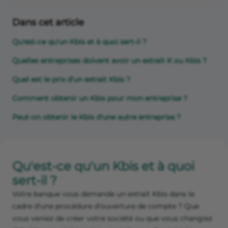
Dans cet article
Qu'est-ce qu'un Kbis et à quoi sert-il ?
Quelles entreprises doivent avoir un extrait K ou Kbis ?
Quel est le prix d’un extrait Kbis ?
Comment obtenir un Kbis pour mon entreprise ?
Peut-on obtenir le Kbis d'une autre entreprise ?
Qu'est-ce qu'un Kbis et à quoi
sert-il ?
Votre banque vous demande un extrait Kbis dans le
cadre d'une procédure d'ouverture de compte ? Que
vous veniez de créer votre société ou que vous changiez