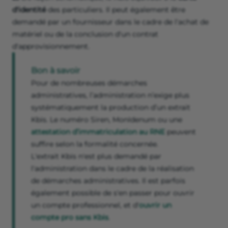
d'identité
des particuliers. Il peut également être
demandé par un fournisseur dans le cadre de l'achat de
matériel ou de la conclusion d'un contrat
d'approvisionnement.
Bon à savoir
Pour de nombreuses démarches
administratives, l’administration n’exige plus
systématiquement la production d’un extrait
Kbis. Le numéro Siren, MonIdenum ou une
attestation d’immatriculation au RNE
peuvent
suffire selon la formalité concernée.
L'extrait Kbis n'est plus demandé par
l'administration dans le cadre de la réalisation
de démarches administratives. Il est parfois
également possible de s'en passer pour ouvrir
un compte professionnel, et d'
ouvrir un
compte pro sans Kbis
.