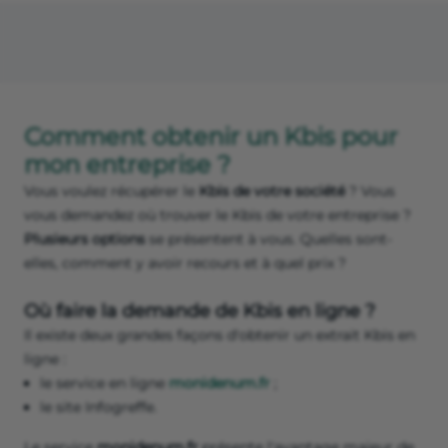
Comment obtenir un Kbis pour
mon entreprise ?
Vous voulez récupérer le
Kbis de votre société
? Vous
vous demandez où trouver le Kbis de votre entreprise ?
Plusieurs options
se présentent à vous. Quelles sont-
elles, comment y avoir recours et à quel prix ?
Où faire la demande de Kbis en ligne ?
Il existe deux grandes façons d'obtenir un extrait Kbis en
ligne :
le service en ligne
monidenum.fr
;
le site Infogreffe.
Le service
monidenum.fr
présente l'avantage majeur de