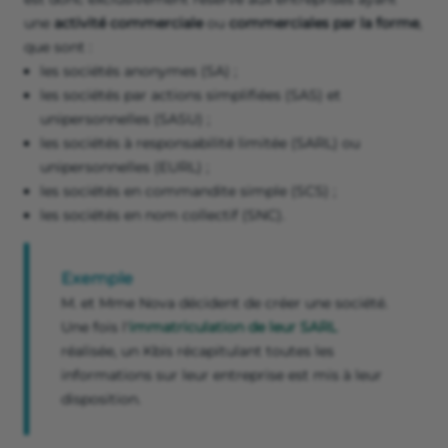
une
activité commerciale
ou
commerciales par la forme
,
que sont :
les sociétés anonymes (SA) ;
les sociétés par actions simplifiées (SAS) et
unipersonnelles (SASU) ;
les sociétés à responsabilité limitée (SARL) ou
unipersonnelles (EURL) ;
les sociétés en commandite simple (SCS) ;
les sociétés en nom collectif (SNC).
Exemple
M. et Mme Nova décident de créer une société.
Une fois l'
immatriculation de leur SARL
réalisée, un Kbis récapitulant toutes les
informations sur leur entreprise est mis à leur
disposition.