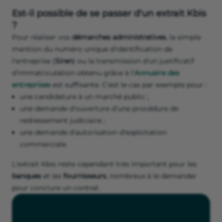
Est-il possible de se passer d'un extrait Kbis
?
Pour réaliser vos
démarches administratives
, la simple
mention du numéro unique d'identification de
l'entreprise (
Siren
) ou la transmission d'un justificatif
d'immatriculation obtenu grâce à l'
Annuaire des
entreprises
est suffisante. C'est le cas par exemple pour :
une candidature à un marché public ;
une demande d'ouverture d'une procédure de
redressement judiciaire ;
une demande d'autorisation d'exploitation
commerciale.
L'extrait Kbis reste cependant très important pour les
banques
et les
fournisseurs
, nombreux à le demander
pour conclure un contrat.