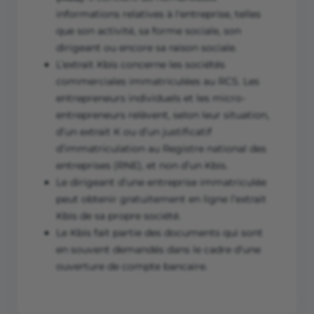
informations relatives à l'entreprise, telles
que son activité, sa forme sociale, son
dirigeant ou encore sa raison sociale.
L’extrait Kbis concerne les sociétés
commerciales immatriculées au RCS. Les
entrepreneurs individuels et les micro-
entrepreneurs relèvent, selon leur situation,
d’un extrait K ou d’un justificatif
d’immatriculation au Registre national des
entreprises (RNE), et non d’un Kbis.
Le dirigeant d’une entreprise immatriculée
peut obtenir gratuitement en ligne l’extrait
Kbis de sa propre société.
Le Kbis fait partie des documents qui sont
en souvent demandés dans le cadre d'une
ouverture de compte bancaire.