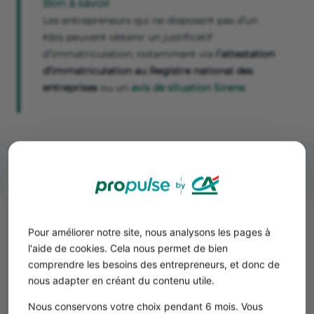
Bon à savoir
Les entrepreneurs qui ne disposent pas d’un
Kbis peuvent obtenir un justificatif
d’immatriculation, notamment via
l’attestation
d’immatriculation au Registre national des
entreprises
ou un
avis de situation Sirene
.
Quel est le prix d’un extrait Kbis ?
Pour améliorer notre site, nous analysons les pages à
l'aide de cookies. Cela nous permet de bien
Lors de l'accomplissement des formalités de
comprendre les besoins des entrepreneurs, et donc de
constitution d'une entreprise, un extrait Kbis vous est
nous adapter en créant du contenu utile.
fourni. Néanmoins, celui-ci doit parfois être mis à jour ou
actualisé. Il est donc impératif d'obtenir un
nouveau Kbis
.
Nous conservons votre choix pendant 6 mois. Vous