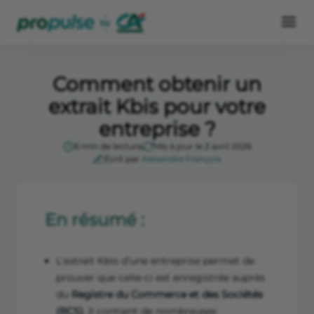
Comment obtenir un
extrait Kbis pour votre
entreprise ?
6 min de lecture
Mis à jour le 2 avril 2026
Écrit par
Alexandre François
En résumé :
L'extrait Kbis d'une entreprise permet de
prouver que celle-ci est enregistrée auprès
du
Registre du Commerce et des Sociétés
(RCS)
. Il contient de nombreuses