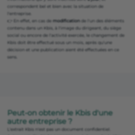
correspondent bel et bien avec la situation de
l'entreprise.
👉 En effet, en cas de
modification
de l'un des éléments
contenu dans un Kbis, à l'image du dirigeant, du siège
social ou encore de l'activité exercée, le changement de
Kbis doit être effectué sous un mois, après qu'une
décision et une publication aient été effectuées en ce
sens.
Peut-on obtenir le Kbis d'une
autre entreprise ?
L'extrait Kbis n'est pas un document confidentiel.