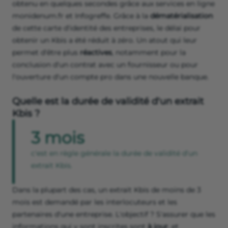
obtenu en quelques secondes grâce aux services en ligne
monidenum.fr et Infogreffe. Grâce à la
dématérialisation
de cette carte d'identité des entreprises, le délai pour
obtenir un Kbis a été réduit à zéro. Un atout qui leur
permet d'être plus
réactives
, notamment pour la
conclusion d'un contrat avec un fournisseur ou pour
l'ouverture d'un compte pro dans une nouvelle banque.
Quelle est la durée de validité d'un extrait
Kbis ?
3 mois
c'est en règle générale la durée de validité d'un
extrait Kbis.
Dans la plupart des cas, un extrait Kbis de moins de 3
mois est demandé par les interlocuteurs et les
partenaires d'une entreprise. L'objectif ? S'assurer que les
informations qui y sont inscrites sont
à jour
, et