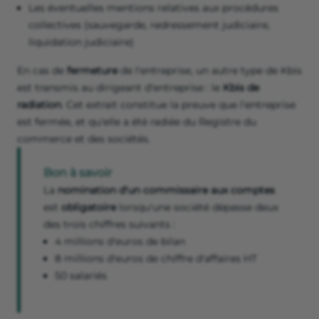
Les éventuelles mentions relatives aux procédures
collectives (sauvegarde, redressement judiciaire,
liquidation judiciaire)
En cas de
fermeture
de l'entreprise, un autre type de Kbis
est transmis au dirigeant d'entreprise : le
Kbis de
radiation
. Cet extrait constitue la preuve que l'entreprise
est fermée, et qu'elle a été radiée du Registre du
commerce et des sociétés.
Bon à savoir
La
nomination d'un commissaire aux comptes
est
obligatoire
lorsqu'une société dépasse deux
des trois chiffres suivants :
4 millions d'euros de bilan
8 millions d'euros de chiffre d'affaires HT
50 salariés