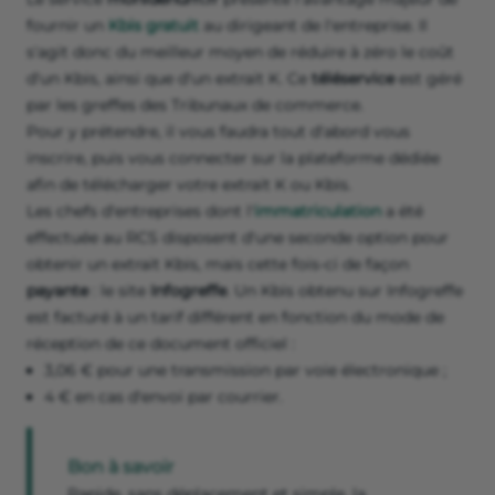
fournir un
Kbis gratuit
au dirigeant de l'entreprise. Il
s'agit donc du meilleur moyen de réduire à zéro le coût
d'un Kbis, ainsi que d'un extrait K. Ce
téléservice
est géré
par les greffes des Tribunaux de commerce.
Pour y prétendre, il vous faudra tout d'abord vous
inscrire, puis vous connecter sur la plateforme dédiée
afin de télécharger votre extrait K ou Kbis.
Les chefs d'entreprises dont l'
immatriculation
a été
effectuée au RCS disposent d'une seconde option pour
obtenir un extrait Kbis, mais cette fois-ci de façon
payante
: le site
Infogreffe
. Un Kbis obtenu sur Infogreffe
est facturé à un tarif différent en fonction du mode de
réception de ce document officiel :
3,06 € pour une transmission par voie électronique ;
4 € en cas d'envoi par courrier.
Bon à savoir
Rapide, sans déplacement et simple, la