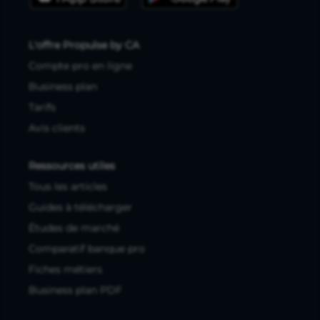
L'offre Propulse by CA
Compte pro en ligne
Business plan
Tarifs
Avis clients
Ressources utiles
Tous les articles
Guides à télécharger
Études de marché
Comparatif banque pro
Fiches métiers
Business plan PDF