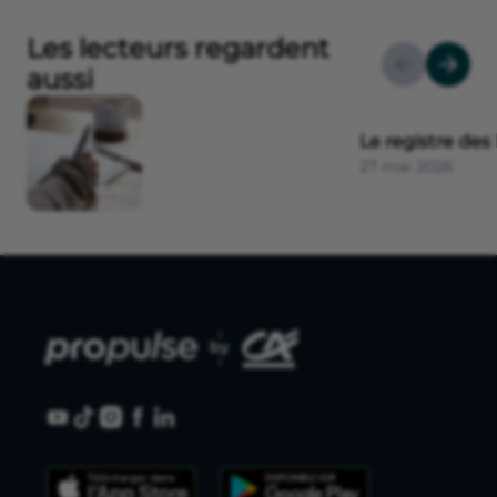
Les lecteurs regardent
aussi
Le registre des 
27 mai 2026