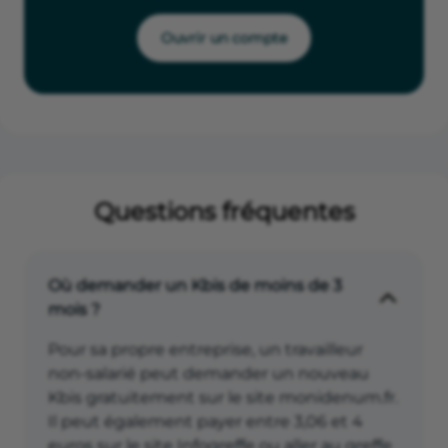
Ouvrir un compte
Questions fréquentes
Où demander un Kbis de moins de 3
mois ?
Pour sa propre entreprise, un travailleur
non-salarié peut demander un nouveau
Kbis gratuitement sur le site monidenum.fr.
Il peut également payer entre 3,06 et 4
euros sur le site Infogreffe ou aller au greffe