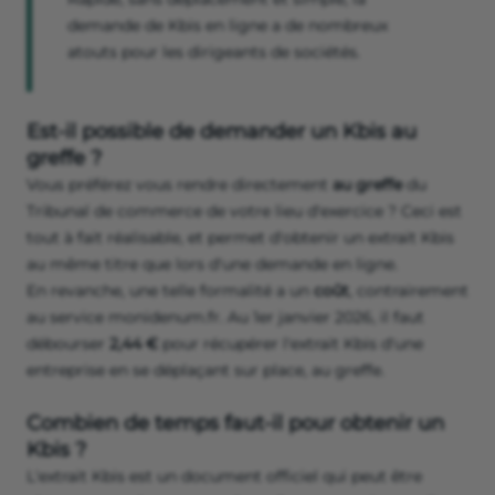
demande de Kbis en ligne a de nombreux
atouts pour les dirigeants de sociétés.
Est-il possible de demander un Kbis au
greffe ?
Vous préférez vous rendre directement
au greffe
du
Tribunal de commerce de votre lieu d'exercice ? Ceci est
tout à fait réalisable, et permet d'obtenir un extrait Kbis
au même titre que lors d'une demande en ligne.
En revanche, une telle formalité a un
coût
, contrairement
au service monidenum.fr. Au 1er janvier 2026, il faut
débourser
2,44 €
pour récupérer l'extrait Kbis d'une
entreprise en se déplaçant sur place, au greffe.
Combien de temps faut-il pour obtenir un
Kbis ?
L'extrait Kbis est un document officiel qui peut être