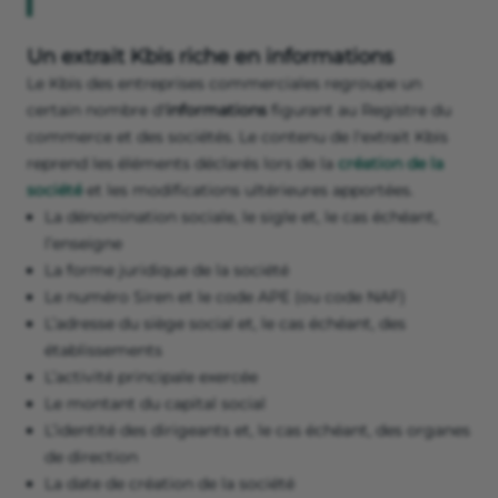
Un extrait Kbis riche en informations
Le Kbis des entreprises commerciales regroupe un
certain nombre d'
informations
figurant au Registre du
commerce et des sociétés. Le contenu de l'extrait Kbis
reprend les éléments déclarés lors de la
création de la
société
et les modifications ultérieures apportées.
La dénomination sociale, le sigle et, le cas échéant,
l’enseigne
La forme juridique de la société
Le numéro Siren et le code APE (ou code NAF)
L’adresse du siège social et, le cas échéant, des
établissements
L’activité principale exercée
Le montant du capital social
L’identité des dirigeants et, le cas échéant, des organes
de direction
La date de création de la société