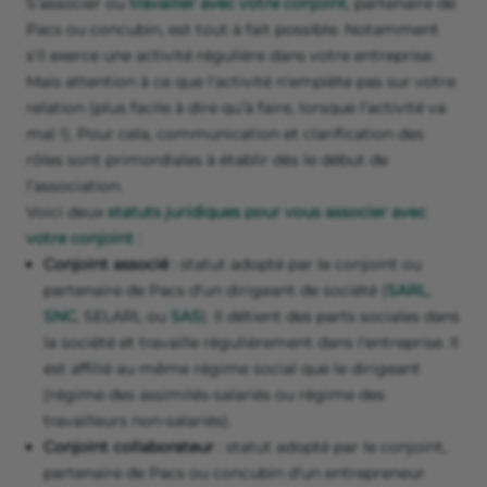
S’associer ou
travailler avec votre conjoint
, partenaire de
Pacs ou concubin, est tout à fait possible. Notamment
s'il exerce une activité régulière dans votre entreprise.
Mais attention à ce que l'activité n'empiète pas sur votre
relation (plus facile à dire qu’à faire, lorsque l’activité va
mal !). Pour cela, communication et clarification des
rôles sont primordiales à établir dès le début de
l’association.
Voici deux
statuts juridiques pour vous associer avec
votre conjoint
:
Conjoint associé
: statut adopté par le conjoint ou
partenaire de Pacs d'un dirigeant de société (
SARL
,
SNC
, SELARL ou
SAS
). Il détient des parts sociales dans
la société et travaille régulièrement dans l'entreprise. Il
est affilié au même régime social que le dirigeant
(régime des assimilés-salariés ou régime des
travailleurs non-salariés).
Conjoint collaborateur
: statut adopté par le conjoint,
partenaire de Pacs ou concubin d'un entrepreneur