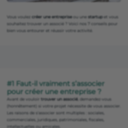
Vous voulez
créer une entreprise
ou une
startup
et vous
souhaitez trouver un associé ? Voici nos 7 conseils pour
bien vous entourer et réussir votre activité.
#1 Faut-il vraiment s’associer
pour créer une entreprise ?
Avant de vouloir
trouver un associé
, demandez-vous
(honnêtement) si votre projet nécessite de vous associer.
Les raisons de s'associer sont multiples : sociales,
commerciales, juridiques, patrimoniales, fiscales,
intellectuelles ou amicales.