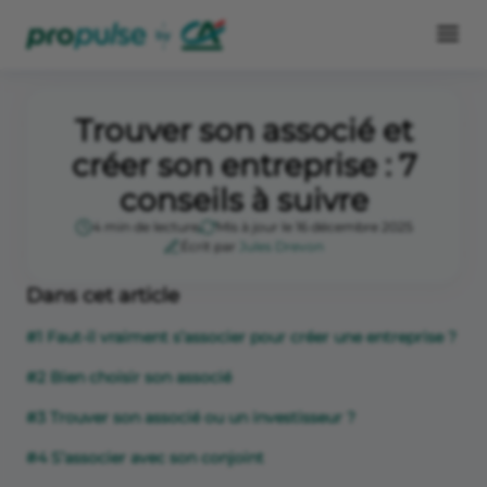
Trouver son associé et
créer son entreprise : 7
conseils à suivre
4 min de lecture
Mis à jour le 16 décembre 2025
Écrit par
Jules Drevon
Dans cet article
#1 Faut-il vraiment s’associer pour créer une entreprise ?
#2 Bien choisir son associé
#3 Trouver son associé ou un investisseur ?
#4 S’associer avec son conjoint