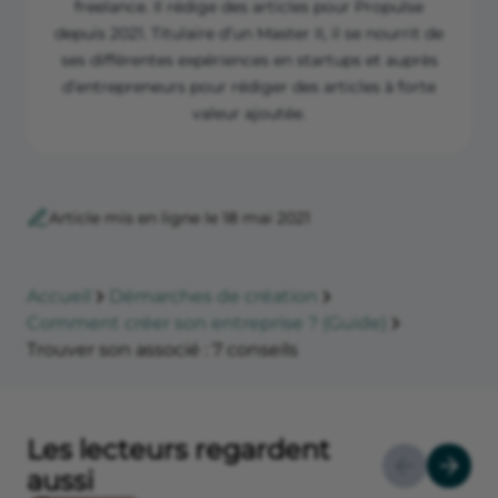
freelance. Il rédige des articles pour Propulse
depuis 2021. Titulaire d’un Master II, il se nourrit de
ses différentes expériences en startups et auprès
d’entrepreneurs pour rédiger des articles à forte
valeur ajoutée.
Article mis en ligne le 18 mai 2021
Accueil
Démarches de création
Comment créer son entreprise ? (Guide)
Trouver son associé : 7 conseils
Les lecteurs regardent
aussi