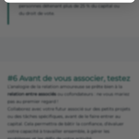
personnes détenant plus de 25 % du capital ou
du droit de vote.
#6 Avant de vous associer, testez
L’analogie de la relation amoureuse se prête bien à la
relation entre associés
ou cofondateurs : ne vous mariez
pas au premier regard !
Collaborez avec votre futur associé sur des petits projets
ou des tâches spécifiques, avant de le faire entrer au
capital. Cela permettra de bâtir la confiance, d’évaluer
votre capacité à travailler ensemble, à gérer les
problèmes et les défis de votre activité.