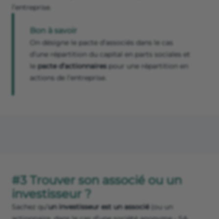
l’entreprise.
Bon à savoir
On désigne le pacte d’associés dans le cas
d’une répartition du capital en parts sociales et
le
pacte d’actionnaires
pour une répartition en
actions de l’entreprise.
#3 Trouver son associé ou un
investisseur ?
Sachez qu’
un investisseur est un associé
(ou un
actionnaire, dans le cas d’une société anonyme - SA,