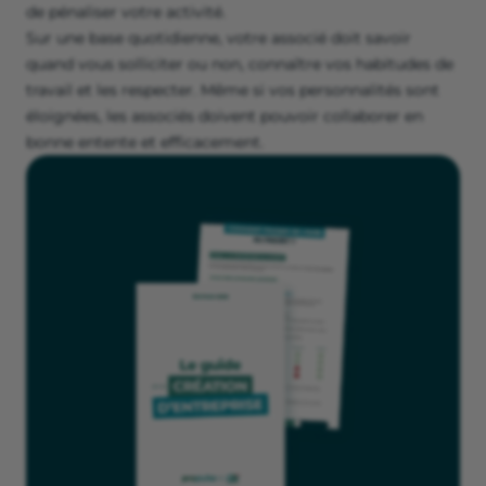
de pénaliser votre activité.
Sur une base quotidienne, votre associé doit savoir
quand vous solliciter ou non, connaître vos habitudes de
travail et les respecter. Même si vos personnalités sont
éloignées, les associés doivent pouvoir collaborer en
bonne entente et efficacement.