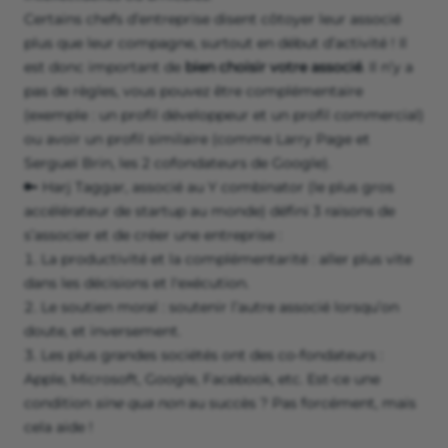
Certains chefs d’entreprise disent côtoyer leur associé
plus que leur compagne, surtout en début d’activité ! Il
est donc important de
bien choisir votre associé
. Il n’y a
pas de règles, vous pouvez être complémentaire
(exemple : un profil développeur et un profil commercial)
ou avoir un profil similaire (comme Larry Page et
Sergueï Brin, les 2 cofondateurs de Google).
🔑 Harj Taggar, associé au Y combinator (le plus gros
accélérateur de startup au monde) défini 3 raisons de
s’associer et de créer une entreprise :
La productivité et la complémentarité : aller plus vite
dans les décisions et l'exécution.
Le soutien moral : soutenir l’autre associé lorsqu’on
doute, et inversement.
Les plus grandes sociétés ont des co-fondateurs :
Apple, Microsoft, Google, Facebook, etc. Est-ce une
condition
sine qua non
au succès ? Pas forcément, mais
cela aide !