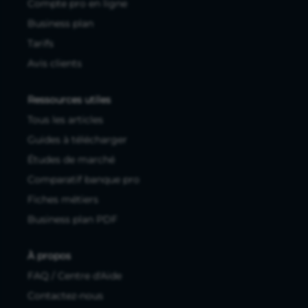
Compte pro en ligne
Business plan
Tarifs
Avis clients
Ressources utiles
Tous les articles
Guides à télécharger
Études de marché
Comparatif banque pro
Fiches métiers
Business plan PDF
À propos
FAQ / Centre d'Aide
Contactez-nous