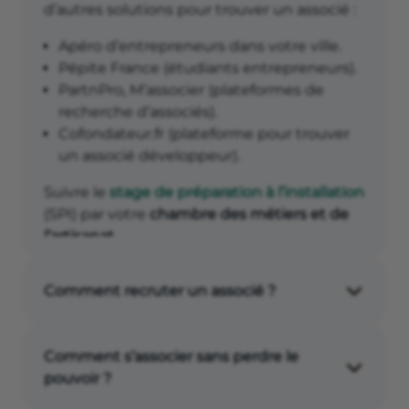
d’autres solutions pour trouver un associé :
Apéro d’entrepreneurs dans votre ville.
Pépite France (étudiants entrepreneurs).
PartnPro, M’associer (plateformes de
recherche d’associés).
Cofondateur.fr (plateforme pour trouver
un associé développeur).
Suivre le
stage de préparation à l’installation
(SPI) par votre
chambre des métiers et de
l’artisanat
.
Comment recruter un associé ?
Lors du
recrutement d’un associé
, vous
devez trouver l’équilibre entre intuition et
Comment s’associer sans perdre le
critères de sélection bien précis :
pouvoir ?
compétences, expérience, qualités