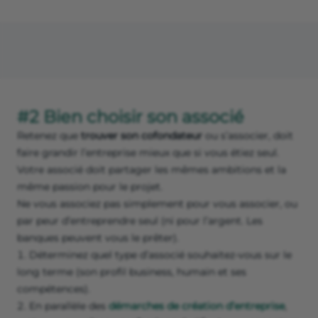
#2 Bien choisir son associé
Retenez que
trouver son cofondateur
ou s’associer, doit
faire grandir l’entreprise mieux que si vous étiez seul.
Votre associé doit partager les mêmes ambitions et la
même passion pour le projet.
Ne vous associez pas simplement pour vous associer, ou
par peur d’entreprendre seul (ni pour l’argent. Les
banques peuvent vous le prêter).
Déterminez quel type d’associé souhaitez-vous sur le
long terme (son profil business, humain et ses
compétences).
En parallèle des
démarches de création d’entreprise
,