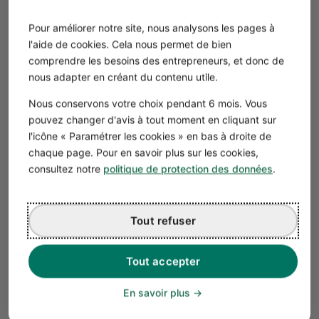
#5 Trouver son associé ou son 1er
Pour améliorer notre site, nous analysons les pages à
salarié ?
l'aide de cookies. Cela nous permet de bien
S’associer implique de partager son pouvoir de décision
comprendre les besoins des entrepreneurs, et donc de
et de céder un “morceau” de votre entreprise. Ainsi, êtes-
nous adapter en créant du contenu utile.
vous certain de la vraie valeur apportée par votre associé
Nous conservons votre choix pendant 6 mois. Vous
(vision, savoir-faire unique, réseau, initiative) ?
pouvez changer d'avis à tout moment en cliquant sur
Typiquement, si vous cherchez un développeur pour
l'icône « Paramétrer les cookies » en bas à droite de
créer un site e-commerce et vendre les produits que
chaque page. Pour en savoir plus sur les cookies,
vous fabriquez, un
salarié
ou un
freelance
peut faire
consultez notre
politique de protection des données
.
l’affaire.
🔑 Quelle valeur indispensable apporte votre associé, à la
réussite de votre activité ?
Tout refuser
Bon à savoir
Tout accepter
Le
registre unique du personnel
est un
document administratif (obligatoire) où
En savoir plus
figurent tous vos salariés. Le
registre des
bénéficiaires effectifs
répertorie toutes