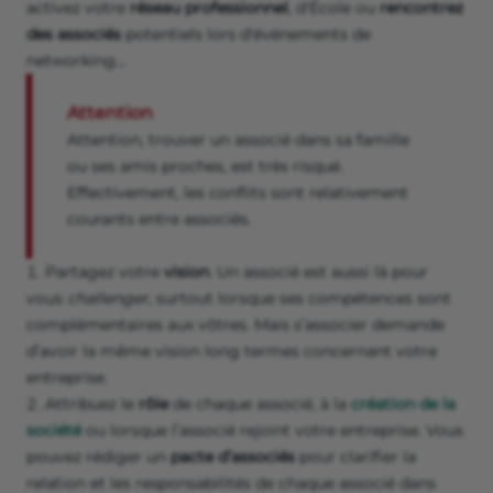
activez votre
réseau
professionnel
, d'École ou
rencontrez
des associés
potentiels lors d'événements de
networking…
Attention
Attention, trouver un associé dans sa famille
ou ses amis proches, est très risqué.
Effectivement, les conflits sont relativement
courants entre associés.
Partagez votre
vision
. Un associé est aussi là pour
vous
challenger
, surtout lorsque ses compétences sont
complémentaires aux vôtres. Mais s’associer demande
d’avoir la même vision long termes concernant votre
entreprise.
Attribuez le
rôle
de chaque associé, à la
création de la
société
ou lorsque l’associé rejoint votre entreprise. Vous
pouvez rédiger un
pacte d’associés
pour clarifier la
relation et les responsabilités de chaque associé dans