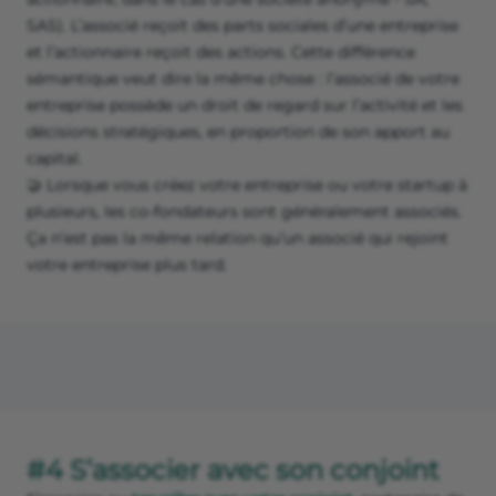
SAS). L’associé reçoit des parts sociales d’une entreprise
et l’actionnaire reçoit des actions. Cette différence
sémantique veut dire la même chose : l’associé de votre
entreprise possède un droit de regard sur l’activité et les
décisions stratégiques, en proportion de son apport au
capital.
🤝 Lorsque vous créez votre entreprise ou votre startup à
plusieurs, les co-fondateurs sont généralement associés.
Ça n’est pas la même relation qu’un associé qui rejoint
votre entreprise plus tard.
#4 S’associer avec son conjoint