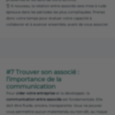
👌 À nouveau, la relation entre associés sera mise à rude
épreuve dans les périodes les plus compliquées. Prenez
donc votre temps pour évaluer votre capacité à
collaborer et à avancer ensemble, avant de vous associer.
#7 Trouver son associé :
l’importance de la
communication
Pour
créer votre entreprise
et la développer, la
communication entre associés
est fondamentale. Elle
doit être fluide, sincère, transparente. Vous ne pouvez
vous permettre aucun malentendu ou non-dit, au risque