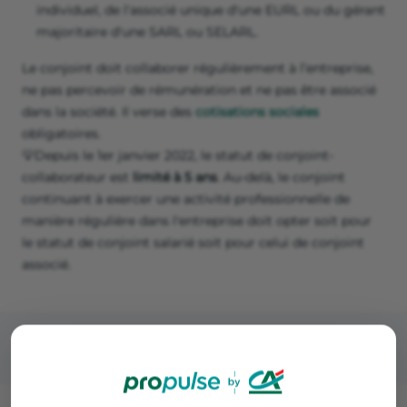
individuel, de l'associé unique d'une EURL ou du gérant
majoritaire d'une SARL ou SELARL.
Le conjoint doit collaborer régulièrement à l’entreprise,
ne pas percevoir de rémunération et ne pas être associé
dans la société. Il verse des
cotisations sociales
obligatoires.
💡Depuis le 1er janvier 2022, le statut de conjoint-
collaborateur est
limité à 5 ans
. Au-delà, le conjoint
continuant à exercer une activité professionnelle de
manière régulière dans l'entreprise doit opter soit pour
le statut de conjoint salarié soit pour celui de conjoint
associé.