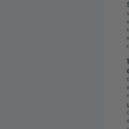
V
n
C