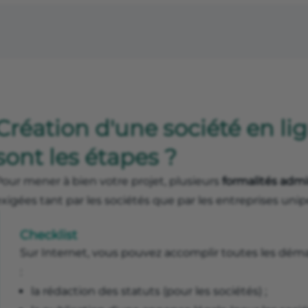
Création d'une société en lig
sont les étapes ?
Pour mener à bien votre projet, plusieurs
formalités admin
xigées tant par les sociétés que par les entreprises unip
Checklist
Sur Internet, vous pouvez accomplir toutes les démar
:
la rédaction des statuts (pour les sociétés) ;