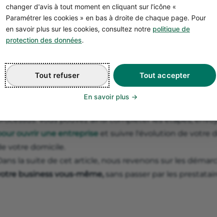
changer d'avis à tout moment en cliquant sur l'icône «
de création de société
.
Paramétrer les cookies » en bas à droite de chaque page. Pour
en savoir plus sur les cookies, consultez notre
politique de
protection des données
.
2. Prendre vous-même en charge la cr
entreprise
Tout refuser
Tout accepter
Pour gérer vous-même la création de votre entreprise de
evrez utiliser le
guichet unique d'entreprise
. Ce site vou
En savoir plus
otre activité et de créer votre entreprise en ligne, ce qui
processus. Vous pouvez ainsi compléter les étapes, envo
pour ouvrir une entreprise
et suivre l'évolution de votre d
e votre domicile.
ans la suite de cet article, nous revenons sur les démarc
votre business vous-même,
sans passer par les prestatair