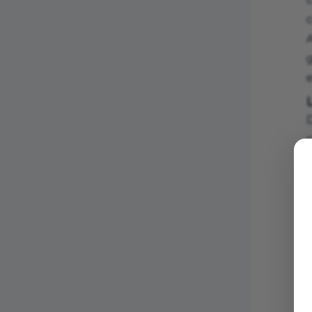
c
e
D
c
C
s