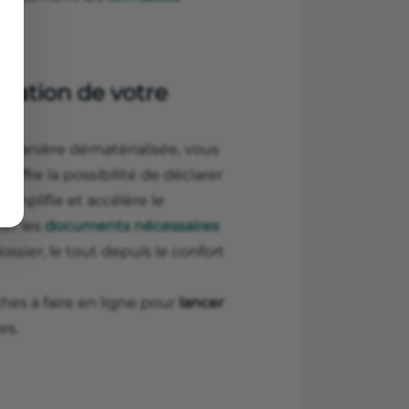
éation de votre
 manière dématérialisée, vous
s offre la possibilité de déclarer
 simplifie et accélère le
yer les
documents nécessaires
ossier, le tout depuis le confort
hes à faire en ligne pour
lancer
es.