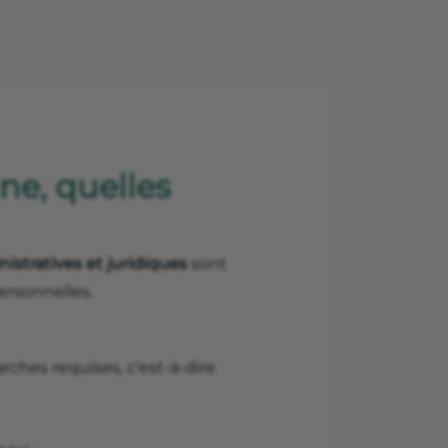
ne, quelles
istratives et juridiques
sont
ersonnelles.
ches requises, c'est-à-dire