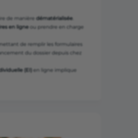
ire de manière
dématérialisée
.
res en ligne
ou prendre en charge
ettant de remplir les formulaires
avancement du dossier depuis chez
ividuelle (EI)
en ligne implique