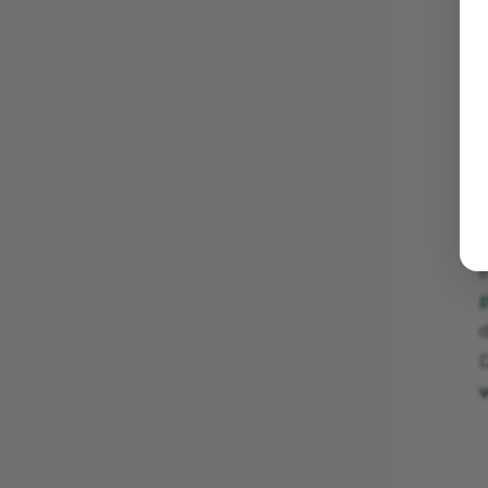
d
v
d
D