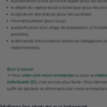
la publication d'une annonce légale (pour les sociét
le dépôt du capital social à la banque (pour les soci
la signature des statuts (pour les sociétés) ;
l'immatriculation (pour tous) ;
la planification d’un stage de préparation à l’install
activités) ;
la demande d’autorisation d'exercer (obligatoire po
réglementées).
Bon à savoir
📌 Pour
créer une micro-entreprise
ou pour la
créati
individuelle (EI)
, c'est encore plus facile ! Pour démarr
suffit de déclarer et d'immatriculer votre entreprise 