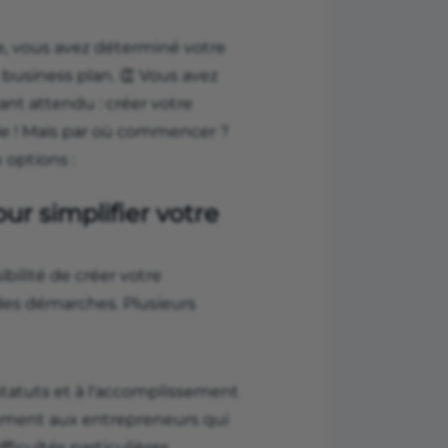
ée, vous avez déterminé votre
 business plan. 👏 Vous avez
nt attendu : créer votre
ale ! Mais par où commencer ?
 options :
ur simplifier votre
bilité de créer votre
des démarches. Plusieurs
statuts et à l'accomplissement
itement aux entrepreneurs qui
ifficultés particulières