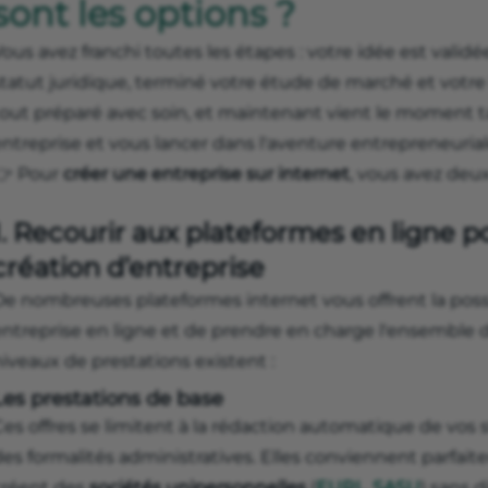
sont les options ?
ous avez franchi toutes les étapes : votre idée est valid
statut juridique, terminé votre étude de marché et votre
tout préparé avec soin, et maintenant vient le moment ta
entreprise et vous lancer dans l'aventure entrepreneuri
👉 Pour
créer une entreprise sur internet
, vous avez deux
1. Recourir aux plateformes en ligne po
création d’entreprise
De nombreuses plateformes internet vous offrent la possi
entreprise en ligne et de prendre en charge l'ensemble 
iveaux de prestations existent :
Les prestations de base
es offres se limitent à la rédaction automatique de vos 
des formalités administratives. Elles conviennent parfa
créent des
sociétés unipersonnelles
(
EURL
,
SASU
) sans d