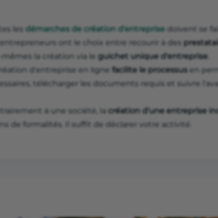
tes les
démarches de création d'entreprise
doivent se fa
 entrepreneurs ont le choix entre recourir à des
prestatai
-mêmes la création via le
guichet unique d'entreprise
.
réation d'entreprise en ligne
facilite le processus
en perm
essaires, télécharger les documents requis et suivre l'
trairement à une société, la
création d'une entreprise ind
s de formalités. Il suffit de déclarer votre activité.