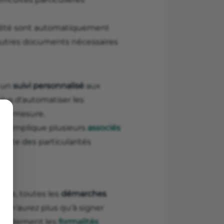
ociété sont automatiquement
s autres documents nécessaires
t un
suivi personnalisé
aux
 plus d'automatiser les
sur mesure.
jet implique plusieurs
associés
ésente des particularités
ligne, toutes les
démarches
us n'aurez plus qu'à signer
grandement les
formalités