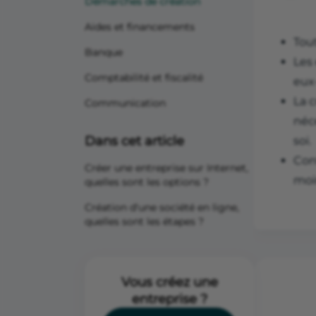
Démarches de création
Aides et financements
Tou
Banque
Les
Comptabilité et fiscalité
eux
La c
Communication
néc
Dans cet article
soi.
Con
Créer une entreprise sur Internet,
moin
quelles sont les options ?
Création d'une société en ligne,
quelles sont les étapes ?
Vous créez une
entreprise ?