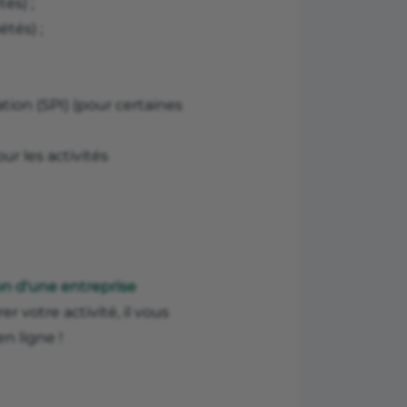
és) ;
étés) ;
ation (SPI) (pour certaines
ur les activités
on d'une entreprise
er votre activité, il vous
en ligne !