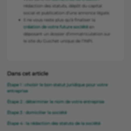
rédaction des statuts, dépôt du capital
social et publication d’une annonce légale.
Il ne vous reste plus qu’à finaliser la
création de votre future société
en
déposant un dossier d’immatriculation sur
le site du Guichet unique de l’INPI.
Dans cet article
Étape 1 : choisir le bon statut juridique pour votre
entreprise
Étape 2 : déterminer le nom de votre entreprise
Étape 3 : domicilier la société
Étape 4 : la rédaction des statuts de la société