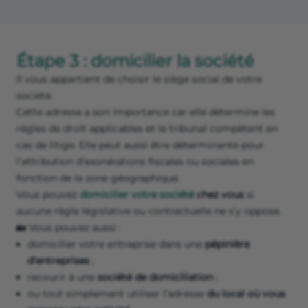
Étape 3 : domicilier la société
Il vous appartient de choisir le siège social de votre
société.
Cette adresse a son importance car elle détermine les
règles de droit applicables et le tribunal compétent en
cas de litige. Elle peut aussi être déterminante pour
l’attribution d’exonérations fiscales ou sociales en
fonction de la zone géographique.
Vous pouvez
domicilier votre société
chez vous
si
aucune règle législative ou contractuelle ne s’y oppose.
🏡 Vous pouvez aussi :
domicilier votre entreprise dans une
pépinière
d’entreprises
;
recourir à une
société de domiciliation
;
ou tout simplement utiliser l’adresse
du local où vous