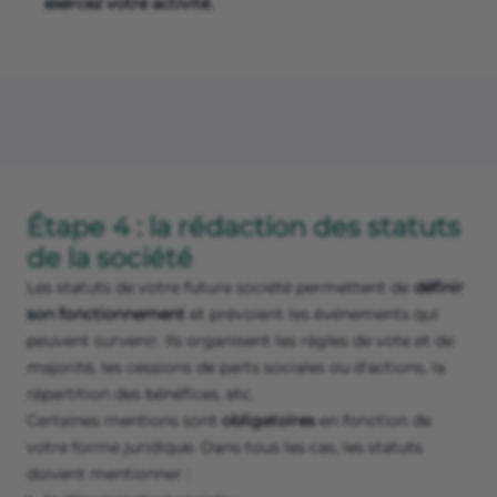
exercez votre activité.
Étape 4 : la rédaction des statuts
de la société
Les statuts de votre future société permettent de
définir
son fonctionnement
et prévoient les événements qui
peuvent survenir. Ils organisent les règles de vote et de
majorité, les cessions de parts sociales ou d’actions, la
répartition des bénéfices, etc.
Certaines mentions sont
obligatoires
en fonction de
votre forme juridique. Dans tous les cas, les statuts
doivent mentionner :