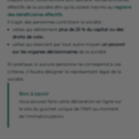
effectifs de la société afin qu’ils soient inscrits au
registre
des bénéficiaires effectifs
.
Il s’agit des personnes contrôlant la société :
celles qui détiennent
plus de 25 % du capital ou des
droits de vote
;
celles qui exercent par tout autre moyen
un pouvoir
sur les organes décisionnaires
de la société.
En pratique, si aucune personne ne correspond à ces
critères, il faudra désigner le représentant légal de la
société.
Bon à savoir
Vous pouvez faire cette déclaration en ligne sur
le site du guichet unique de l’INPI au moment
de l’immatriculation.