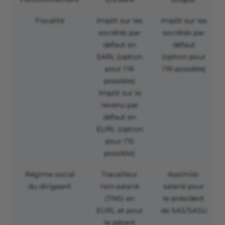
Fiscalité
Impôt sur les
Impôt sur les
sociétés par
sociétés par
défaut en
défaut
SARL (option
(option pour
pour l’IR
l’IR possible)
possible)
Impôt sur le
revenu par
défaut en
EURL (option
pour l’IS
possible)
Régime social
Travailleur
Assimilé-
du dirigeant
non-salarié
salarié pour
(TNS) en
le président
EURL et pour
de SAS/SASU
le gérant