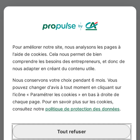
Étape 5 : nommer un dirigeant
La création d’une société impose de procéder à la
Pour améliorer notre site, nous analysons les pages à
nomination d’un dirigeant :
l'aide de cookies. Cela nous permet de bien
en EURL/SARL : un
gérant
qui est obligatoirement une
comprendre les besoins des entrepreneurs, et donc de
personne physique ;
nous adapter en créant du contenu utile.
en SAS/SASU : un
président
, personne physique ou
Nous conservons votre choix pendant 6 mois. Vous
personne morale.
pouvez changer d'avis à tout moment en cliquant sur
l'icône « Paramétrer les cookies » en bas à droite de
Le dirigeant est chargé de représenter la société vis-à-vis
chaque page. Pour en savoir plus sur les cookies,
des tiers. Dans les SASU et EURL, ce n’est pas forcément
consultez notre
politique de protection des données
.
la même personne que l’associé unique.
Bon à savoir
Tout refuser
Un
commissaire aux comptes
doit être
nommé en cas de dépassement de certains