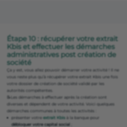
Étape 10 : récupérer votre extrait
Kbis et effectuer les démarches
administratives post création de
société
Ça y est, vous allez pouvoir démarrer votre activité ! Il ne
vous reste plus qu’à récupérer votre extrait Kbis une fois
votre dossier de création de société validé par les
autorités compétentes.
📝Les démarches à effectuer après la création sont
diverses et dépendent de votre activité. Voici quelques
démarches communes à toutes les activités :
présenter votre
extrait Kbis
à la banque pour
débloquer votre capital social
;