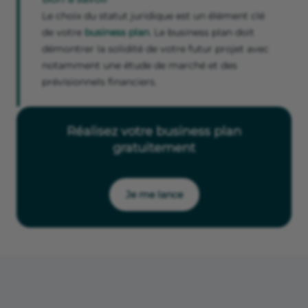
Le choix du statut juridique est un élément clé
de votre
business plan
. Le business plan doit
démontrer la solidité de votre futur projet avec
notamment une étude de marché et des
prévisionnels financiers.
Réalisez votre business plan
gratuitement
Je me lance