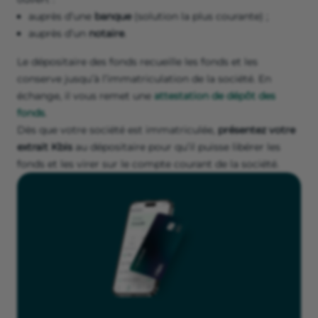
auprès d’une
banque
(solution la plus courante) ;
auprès d’un
notaire
.
Le dépositaire des fonds recueille les fonds et les
conserve jusqu’à l’immatriculation de la société. En
échange, il vous remet une
attestation de dépôt des
fonds
.
Dès que votre société est immatriculée,
présentez votre
extrait Kbis
au dépositaire pour qu’il puisse libérer les
fonds et les virer sur le compte courant de la société.