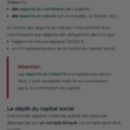
d’apports :
des
apports en numéraire
(de l’argent) ;
des
apports en nature
(un immeuble, un brevet, etc.).
S’il existe des apports en nature, l’intervention d’un
commissaire aux apports est obligatoire dès lors que :
l’apport en nature dépasse 30 000 € ;
ou s’il représente plus de la moitié du capital social.
Attention
Les
apports en industrie
(compétences, savoir-
faire…) sont acceptés mais ils ne concourent
pas à la constitution du capital.
Le dépôt du capital social
Une fois les apports collectés auprès des associés,
déposez-les sur
un compte bloqué.
Ce compte peut être
ouvert :