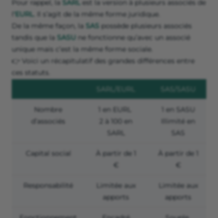
Pour rappel, la
SARL
est la version à plusieurs associés de
l
'EURL
. Il s’agit de la même forme juridique.
De la même façon, la
SAS
possède plusieurs associés
tandis que la
SASU
ne fonctionne qu’avec un associé
unique mais c’est la même forme sociale.
👉 Voici un récapitulatif des grandes différences entre
ces statuts.
SARL/EURL
SAS/SASU
Nombre
1 en EURL
1 en SASU
d’associés
2 à 100 en
Illimité en
SARL
SAS
Capital social
À partir de 1
À partir de 1
€
€
Responsabilité
Limitée aux
Limitée aux
apports
apports
Fonctionnement
Encadré
Souple