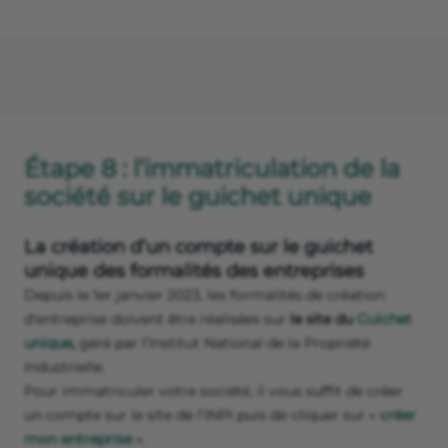
Étape 8 : l’immatriculation de la
société sur le guichet unique
La création d’un compte sur le guichet
unique des formalités des entreprises
Depuis le 1er janvier 2023, les formalités de création
d'entreprise doivent être réalisées sur
le site du
Guichet
unique
,
géré par l’Institut National de la Propriété
Industrielle.
Pour immatriculer votre société, il vous suffit de créer
un compte sur le site de l’INPI puis de cliquer sur «
créer
mon entreprise
».