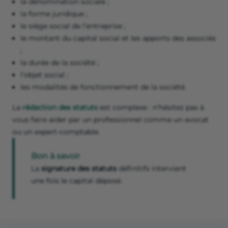
la dénomination sociale ;
la forme juridique ;
le siège social de l’entreprise ;
le montant du capital social et les apports des associés
;
la durée de la société ;
l’objet social ;
les modalités de fonctionnement de la société.
La
rédaction des statuts
est complexe : n’hésitez pas à
vous faire aider par un professionnel comme un avocat
ou un expert-comptable.
Bon à savoir
La
signature des statuts
définitifs intervient
une fois le capital déposé.