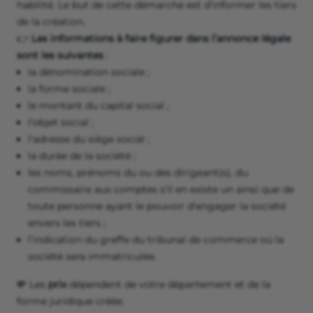
habilité. Le but de cette démarche est d’informer les tiers
de la création.
👉
Les informations à faire figurer dans l’annonce légale
sont les suivantes
:
la dénomination sociale ;
la forme sociale ;
le montant du capital social ;
l'objet social ;
l'adresse du siège social ;
la durée de la société ;
les noms, prénoms du ou des dirigeant(s), du
commissaire aux comptes s'il en existe un ainsi que de
toute personne ayant le pouvoir d'engager la société
envers les tiers ;
l’indication du greffe du tribunal de commerce où la
société sera immatriculée.
💸 Les
prix
dépendent de votre département et de la
forme juridique créée.