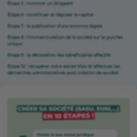
Étape 5 : nommer un dirigeant
Étape 6 : constituer et déposer le capital
Étape 7 : la publication d’une annonce légale
Étape 8 : l’immatriculation de la société sur le guichet
unique
Étape 9 : la déclaration des bénéficiaires effectifs
Étape 10 : récupérer votre extrait Kbis et effectuer les
démarches administratives post création de société