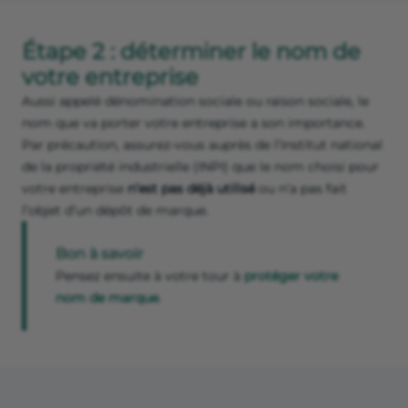
Étape 2 : déterminer le nom de
votre entreprise
Aussi appelé dénomination sociale ou raison sociale, le
nom que va porter votre entreprise a son importance.
Par précaution, assurez-vous auprès de l’Institut national
de la propriété industrielle (INPI) que le nom choisi pour
votre entreprise
n’est pas déjà utilisé
ou n’a pas fait
l’objet d’un dépôt de marque.
Bon à savoir
Pensez ensuite à votre tour à
protéger votre
nom de marque
.