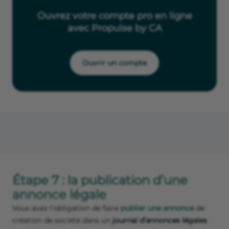
Ouvrez votre compte pro en ligne
avec Propulse by CA
Ouvrir un compte
Étape 7 : la publication d’une
annonce légale
Vous avez l’obligation de faire
publier une annonce
de
création de société dans un
journal d’annonces légales