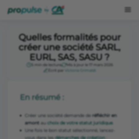
Quelles formalités pour
créer une société SARL,
EURL, SAS, SASU ?
5 min de lecture
Mis à jour le 17 mars 2026
Écrit par
Victoria Grimaldi
En résumé :
Créer une société demande de
réfléchir en
amont
au
choix de votre statut juridique
.
Une fois le bon statut sélectionné, lancez-
vous dans les
démarches de création
: