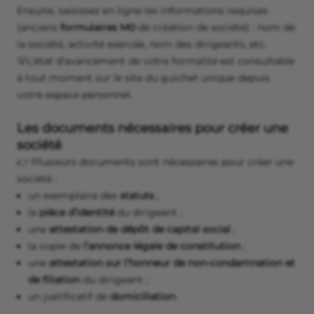
Ensuite, saisissez en ligne les informations requises
(anciens
formulaires M0
de création de société) : nom de
la société, activité exercée, nom des dirigeants, etc.
💡L’état d’avancement de votre formalité est consultable
à tout moment sur le site du guichet unique depuis
votre espace personnel.
Les documents nécessaires pour créer une
société
👉 Plusieurs documents sont nécessaires pour créer une
société :
un exemplaire des
statuts
;
la
pièce d’identité
du dirigeant ;
une
attestation de dépôt de capital social
;
la copie de
l’annonce légale de constitution
;
une
attestation sur l’honneur de non-condamnation et
de filiation
du dirigeant ;
un justificatif de
domiciliation
.