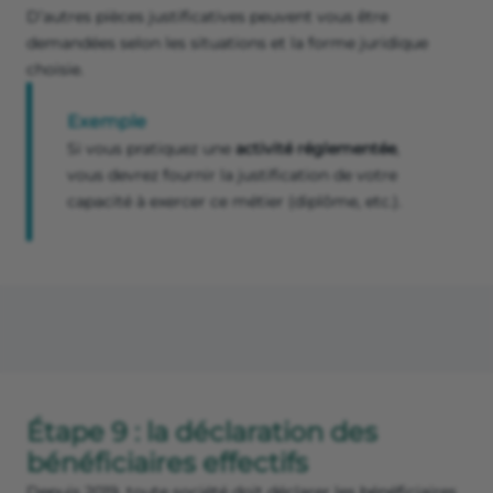
D’autres pièces justificatives peuvent vous être
demandées selon les situations et la forme juridique
choisie.
Exemple
Si vous pratiquez une
activité réglementée
,
vous devrez fournir la justification de votre
capacité à exercer ce métier (diplôme, etc.).
Étape 9 : la déclaration des
bénéficiaires effectifs
Depuis 2019, toute société doit déclarer les bénéficiaires