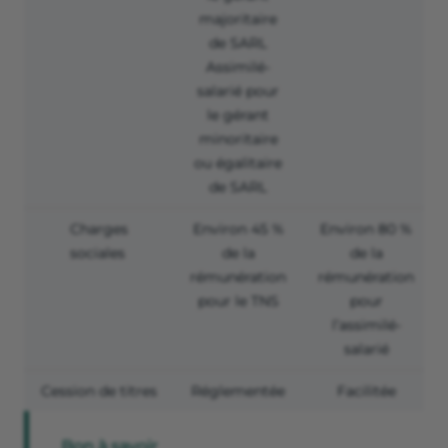
majoritaire
de SARL
Assimilé-
salarié pour
le gérant
minoritaire
ou égalitaire
de SARL
Charges
Environ 45 %
Environ 80 %
sociales
de la
de la
rémunération
rémunération
pour le TNS
pour
l’assimilé-
salarié
Cession de titres
Réglementée
Facilitée
Bon à savoir