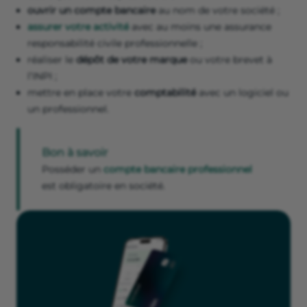
ouvrir un compte bancaire
au nom de votre société ;
assurer votre activité
avec au moins une assurance
responsabilité civile professionnelle ;
réaliser le
dépôt de votre marque
ou votre brevet à
l’INPI ;
mettre en place votre
comptabilité
avec un logiciel ou
un professionnel.
Bon à savoir
Posséder un
compte bancaire professionnel
est obligatoire en société.