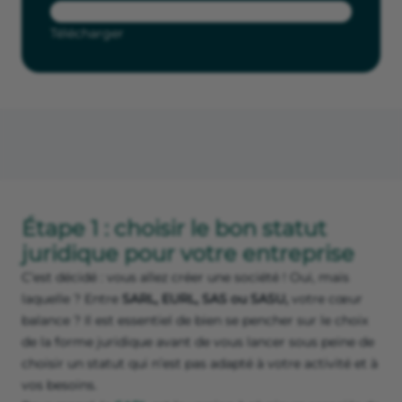
Télécharger
Étape 1 : choisir le bon statut
juridique pour votre entreprise
C’est décidé : vous allez créer une société ! Oui, mais
laquelle ? Entre
SARL, EURL, SAS ou SASU,
votre cœur
balance ? Il est essentiel de bien se pencher sur le choix
de la forme juridique avant de vous lancer sous peine de
choisir un statut qui n’est pas adapté à votre activité et à
vos besoins.