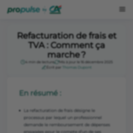
Refacturation de frais et
TVA : Comment ça
marche ?
4 min de lecture
Mis à jour le 16 décembre 2025
Écrit par
Thomas Dupont
En résumé :
La refacturation de frais désigne le
processus par lequel un professionnel
demande le remboursement de dépenses
engagées pour le compte d’un de ses