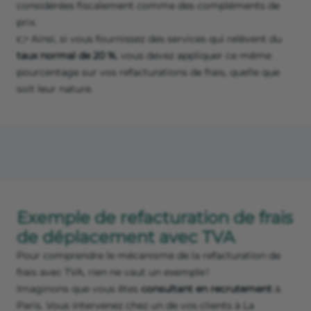
considérées fiscalement comme des compléments de
prix.
👉 Ainsi, si vous fournissez des services qui relèvent du
taux normal de 20 %
, vous devez appliquer ce même
pourcentage sur vos refacturations de frais, quelle que
soit leur nature.
Exemple de refacturation de frais
de déplacement avec TVA
Pour comprendre le mécanisme de la refacturation de
frais avec TVA, rien ne vaut un exemple !
Imaginons que vous êtes
consultant en recrutement
à
Paris. Vous intervenez chez un de vos clients à La