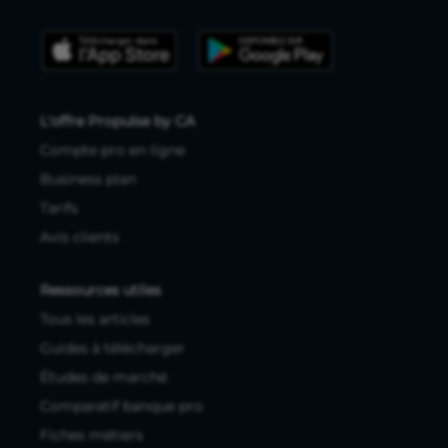
L'offre Propulse by CA
Compte pro en ligne
Business plan
Tarifs
Avis clients
Ressources utiles
Tous les articles
Guides à télécharger
Études de marché
Comparatif banque pro
Fiches métiers