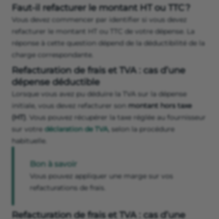
Faut-il refacturer le montant HT ou TTC ?
Vous devez commencer par identifier si vous devez
refacturer le montant HT ou TTC de votre dépense. La
réponse à cette question dépend de la déductibilité de la
charge correspondante.
Refacturation de frais et TVA : cas d’une
dépense déductible
Lorsque vous avez pu déduire la TVA sur la dépense
initiale, vous devez refacturer son
montant hors taxe
(HT)
. Vous pouvez récupérer la taxe réglée au fournisseur
sur votre
déclaration de TVA
, selon la procédure
habituelle.
Bon à savoir
Vous pouvez appliquer une marge sur vos
refacturations de frais.
Refacturation de frais et TVA : cas d’une