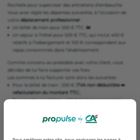
Rochelle pour superviser des entretiens d’embauche.
Vous avez réglé les dépenses suivantes, à l’occasion de
votre
déplacement professionnel
:
Un billet de train pour 200 € TTC. 🚂
Un séjour à l’hôtel pour 500 € TTC, qui inclut 400 €
relatifs à l’hébergement et 100 € correspondant aux
repas consommés dans l’établissement.
Comme convenu au préalable avec votre client, vous
décidez de lui faire supporter ces frais.
Les sommes à lui facturer sont alors les suivantes :
Pour le billet de train : 200 € (
TVA non déductible ➡️
refacturation du montant TTC
) ;
Pour le séjour à l’hôtel : 400 € (le traitement est le
même) ;
Pour les repas pris au restaurant de l’hôtel : 90,91 €
(
TVA déductible ➡️ refacturation du montant HT
).
Pour améliorer notre site, nous analysons les pages à