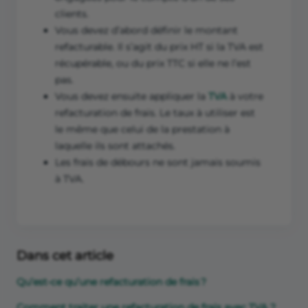
clients.
Vous devez d’abord définir le montant
refacturable. Il s’agit du prix HT si la TVA est
récupérable, ou du prix TTC si elle ne l’est
pas.
Vous devez ensuite appliquer la
TVA
à votre
refacturation de frais. Le taux à utiliser est
le même que celui de la prestation à
laquelle ils sont attachés.
Les frais de débours ne sont jamais soumis
à TVA.
Dans cet article
Qu’est-ce qu’une refacturation de frais ?
Comment traiter une refacturation de frais avec TVA ?