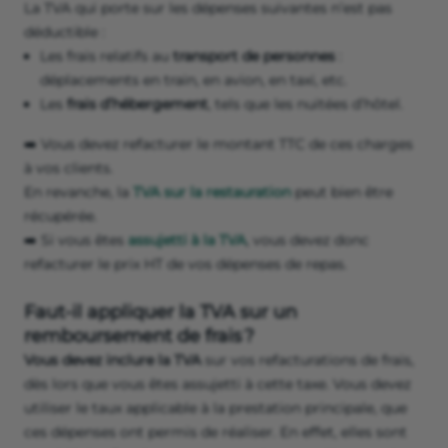
La TVA qui porte sur les dépenses suivantes n’est pas
déductible :
Les frais relatifs au
transport de personnes
:
déplacements en train, en avion, en taxi, etc.
Les
frais d’hébergement
, tels que les nuitées d’hôtel.
➡️ Vous devez refacturer le montant TTC de ces charges
à vos clients.
En revanche, la
TVA sur la restauration
peut bien être
récupérée.
➡️ Si vous êtes
assujetti à la TVA
, vous devez donc
refacturer le prix HT de vos dépenses de repas.
Faut-il appliquer la TVA sur un
remboursement de frais ?
Vous devez inclure la TVA
sur vos refacturations de frais,
dès lors que vous êtes assujetti à cette taxe. Vous devez
utiliser le taux applicable à la prestation principale, que
ces dépenses ont permis de réaliser. En effet, elles sont