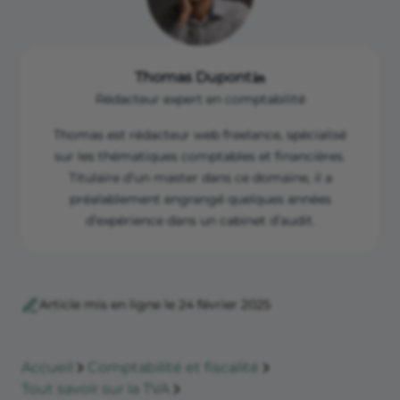
Thomas Dupont
Rédacteur expert en comptabilité
Thomas est rédacteur web freelance, spécialisé
sur les thématiques comptables et financières.
Titulaire d’un master dans ce domaine, il a
préalablement engrangé quelques années
d’expérience dans un cabinet d’audit.
Article mis en ligne le 24 février 2025
Accueil
Comptabilité et fiscalité
Tout savoir sur la TVA