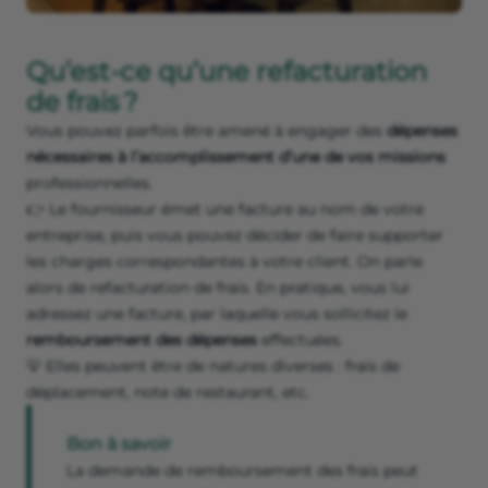
Qu’est-ce qu’une refacturation
de frais ?
Vous pouvez parfois être amené à engager des
dépenses
nécessaires à l’accomplissement d’une de vos missions
professionnelles.
👉 Le fournisseur émet une facture au nom de votre
entreprise, puis vous pouvez décider de faire supporter
les charges correspondantes à votre client. On parle
alors de refacturation de frais. En pratique, vous lui
adressez une facture, par laquelle vous sollicitez le
remboursement des dépenses
effectuées.
💡 Elles peuvent être de natures diverses : frais de
déplacement, note de restaurant, etc.
Bon à savoir
La demande de remboursement des frais peut