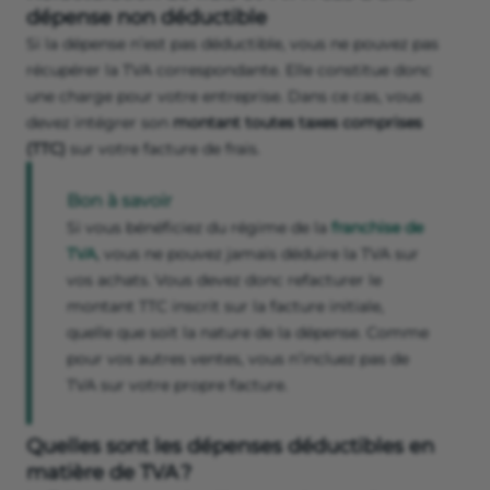
dépense non déductible
Si la dépense n’est pas déductible, vous ne pouvez pas
récupérer la TVA correspondante. Elle constitue donc
une charge pour votre entreprise. Dans ce cas, vous
devez intégrer son
montant toutes taxes comprises
(TTC)
sur votre facture de frais.
Bon à savoir
Si vous bénéficiez du régime de la
franchise de
TVA
, vous ne pouvez jamais déduire la TVA sur
vos achats. Vous devez donc refacturer le
montant TTC inscrit sur la facture initiale,
quelle que soit la nature de la dépense. Comme
pour vos autres ventes, vous n’incluez pas de
TVA sur votre propre facture.
Quelles sont les dépenses déductibles en
matière de TVA ?