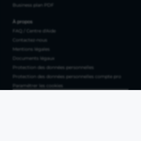
Business plan PDF
À propos
FAQ / Centre d'Aide
Contactez-nous
Mentions légales
Documents légaux
Protection des données personnelles
Protection des données personnelles compte pro
Paramétrer les cookies
Compte ouvert, sous réserve d'acceptation, auprès d'Okali,
filiale du groupe Crédit Agricole, établissement de monnaie
électronique enregistré à l'ACPR (REGAFI 17448,
www.regafi.fr), SAS au capital social de 5.660.962,00 €, 50 rue
La Boétie, 75008 Paris, RCS Paris 890 111 776. Propulse by CA
est une offre distribuée par Crédit Agricole SA, établissement
de crédit de droit français agréé par l'ACPR, SA au capital
social de 9 123 093 081,00 €, 12, place des Etats-Unis, 92127
Montrouge cedex. R.C.S Nanterre 784 608 416.