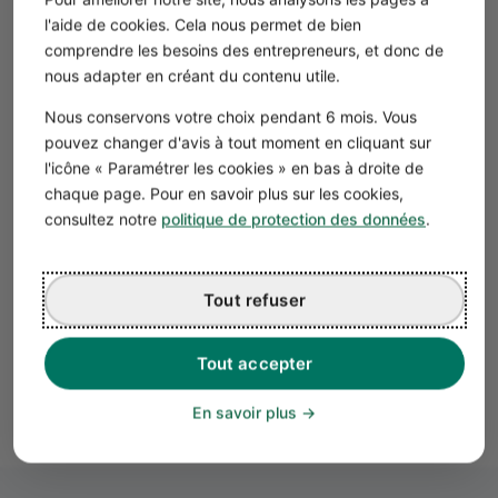
Calcul du prix hors taxe des frais de repas = 100
l'aide de cookies. Cela nous permet de bien
/ 1,10 = 90,91 €
comprendre les besoins des entrepreneurs, et donc de
nous adapter en créant du contenu utile.
Bon à savoir
Nous conservons votre choix pendant 6 mois. Vous
La TVA dans la restauration est de 10 % pour les
pouvez changer d'avis à tout moment en cliquant sur
l'icône « Paramétrer les cookies » en bas à droite de
repas consommés sur place.
chaque page. Pour en savoir plus sur les cookies,
consultez notre
politique de protection des données
.
Sur votre facture, le
montant HT des frais
s’élève donc à
690,91 € (200 + 400 + 90,91). Vous devez ensuite lui
imputer le
taux de TVA
applicable à vos prestations de
Tout refuser
consulting, soit 20 %.
Montant des refacturations de frais TTC =
Tout accepter
690,91 x 1,20 % = 829,02 €
En savoir plus