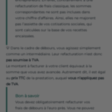
entrepreneurs. En effet, contrairement à une
refacturation de frais classique, les sommes
correspondantes ne sont pas incluses dans
votre chiffre d’affaires. Ainsi, elles ne majorent
pas l’assiette de vos cotisations sociales, qui
sont calculées sur la base de vos recettes
encaissées.
💡 Dans le cadre de débours, vous agissez simplement
comme un intermédiaire. Leur refacturation
n’est
donc
pas soumise à TVA
.
Le montant à facturer à votre client équivaut à la
somme que vous avez avancée. Autrement dit, il est égal
au
prix TTC
de la prestation, auquel
vous n’appliquez pas
de TVA
.
Bon à savoir
Vous devez obligatoirement refacturer vos
frais de débours à l’euro près. Vous ne pouvez