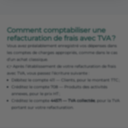
Comment comptabiliser une
refacturation de frais avec TVA ?
Vous avez préalablement enregistré vos dépenses dans
les comptes de charges appropriés, comme dans le cas
d’un achat classique.
👉 Après l’établissement de votre refacturation de frais
avec TVA, vous passez l’écriture suivante :
Débitez le compte 411 — Clients, pour le montant TTC ;
Créditez le compte 708 — Produits des activités
annexes, pour le prix HT ;
Créditez le compte
44571 — TVA collectée
, pour la TVA
portant sur votre refacturation.