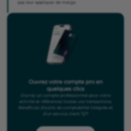
pas leur appliquer de marge.
Ouvrez votre compte pro en
quelques clics
Ouvrez un compte professionnel pour votre
activité et référencez toutes vos transactions.
Bénéficiez d'outils de comptabilité intégrée et
d'un service client 7j/7