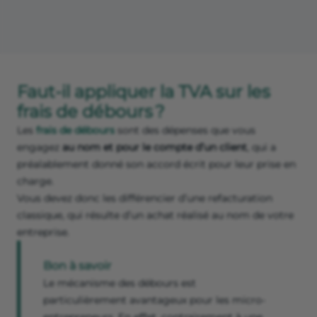
Faut-il appliquer la TVA sur les
frais de débours ?
Les
frais de débours
sont des dépenses que vous
engagez
au nom et pour le compte d’un client
, qui a
préalablement donné son accord écrit pour leur prise en
charge.
Vous devez donc les différencier d’une refacturation
classique, qui résulte d’un achat réalisé au nom de votre
entreprise.
Bon à savoir
Le mécanisme des débours est
particulièrement avantageux pour les micro-