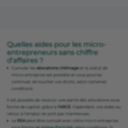
Quelles aides pour les micro-
entrepreneurs sans chiffre
d’affaires ?
Cumuler les
allocations chômage
et le statut de
micro-entreprise est possible et vous pourrez
continuer de toucher vos droits, selon certaines
conditions.
Il est possible de recevoir une partie des allocations sous
forme de capital, grâce à
l’ARCE
. Cependant, vos aides au
retour à l’emploi ne sont pas maintenues.
Le
RSA
peut être cumulé avec votre micro-entreprise,
sous forme de
prime d’activité
, selon conditions. Si