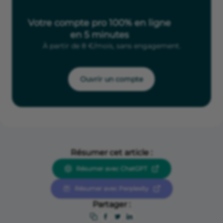
Votre compte pro 100% en ligne
en 5 minutes
À partir de 8 €/mois, sans engagement.
Ouvrir un compte
Résumer cet article :
Résumer avec ChatGPT
Résumer avec Perplexity
Partager :