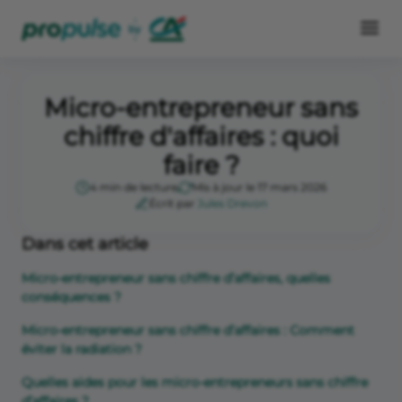
Micro-entrepreneur sans
chiffre d'affaires : quoi
faire ?
4 min de lecture
Mis à jour le 17 mars 2026
Écrit par
Jules Drevon
Dans cet article
Micro-entrepreneur sans chiffre d’affaires, quelles
conséquences ?
Micro-entrepreneur sans chiffre d’affaires : Comment
éviter la radiation ?
Quelles aides pour les micro-entrepreneurs sans chiffre
d’affaires ?