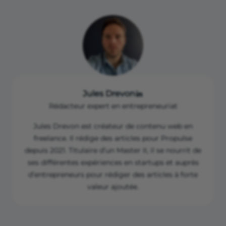
Jules Drevon
Rédacteur expert en entrepreneuriat
Jules Drevon est créateur de contenu web en
freelance. Il rédige des articles pour Propulse
depuis 2021. Titulaire d’un Master II, il se nourrit de
ses différentes expériences en startups et auprès
d’entrepreneurs pour rédiger des articles à forte
valeur ajoutée.