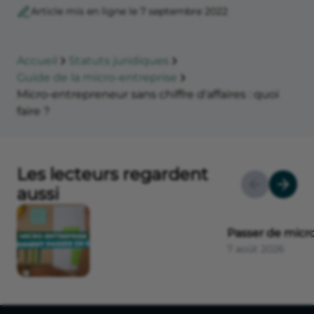
Article mis en ligne le 7 septembre 2022
Accueil
Statuts juridiques
Guide de la micro-entreprise
Micro-entrepreneur sans chiffre d'affaires : quoi
faire ?
Les lecteurs regardent
aussi
Passer de micro
7 août 2026