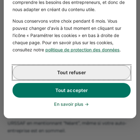
comprendre les besoins des entrepreneurs, et donc de
lui notifier de la radiation de sa micro-entreprise.
nous adapter en créant du contenu utile.
Pour éviter l’éviter, trouvez des clients et facturez-les,
même pour des petits montants.
Nous conservons votre choix pendant 6 mois. Vous
pouvez changer d'avis à tout moment en cliquant sur
La cessation temporaire d’activité
l'icône « Paramétrer les cookies » en bas à droite de
Pour éviter une
radiation définitive
de votre micro-
chaque page. Pour en savoir plus sur les cookies,
entreprise sans chiffre d’affaires, il est possible
consultez notre
politique de protection des données
.
d’effectuer une
cessation temporaire d’activité
auprès de
votre
centre de formalités des entreprises
(CFE). Sa
durée est fixée à 1 an, renouvelable 1 fois.
Tout refuser
Cela peut être utile dans le cas d’activité saisonnière, par
exemple.
Tout accepter
À la fin de cette période, vous pouvez réactiver votre
entreprise ou décider la cessation définitive de votre
En savoir plus
activité.
Attention
: continuez de remplir votre déclaration fiscale
URSSAF en mentionnant “Néant”, même si votre auto-
entreprise est en sommeil.