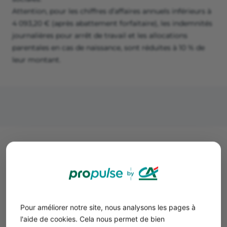
Attention, pour les chiffres d’affaires annuels inférieurs à
4 093,20 € (après abattement forfaitaire), les indemnités
journalières pour arrêt de travail et les allocations
parentales en cas de naissance, sont réduites à 10 % de
leur montant.
Micro-entrepreneur sans chiffre
d’affaires : Comment éviter la
radiation ?
L’auto-entrepreneur sans chiffre d’affaires après
24 mois
Pour améliorer notre site, nous analysons les pages à
(2 ans ou 8 trimestres consécutifs), se verra être
radié par
l'aide de cookies. Cela nous permet de bien
l’URSSAF
. L’organisme lui enverra donc un courrier pour