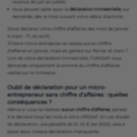
revenus de juin en juillet).
Vous pouvez opter pour la
déclaration trimestrielle
, sur
demande, dès le mois suivant votre début d’activité.
(Vous déclarez votre chiffre d’affaires des mois de janvier
à mars - T1, en avril).
💡Votre micro-entreprise ne réalise aucun chiffre
d’affaires en janvier, mais en génère sur février et mars ?
Lors de votre déclaration trimestrielle, l’URSSAF vous
demande uniquement la somme du chiffre d’affaires
réalisé sur le trimestre.
Oubli de déclaration pour un micro-
entrepreneur sans chiffre d’affaires : quelles
conséquences ?
Même si vous ne réalisez
aucun chiffre d’affaires
, pensez
à le déclarer tous les mois à votre URSSAF. En cas d’oubli
de déclaration, une pénalité de 51, 42 € (en 2022), sera à
payer pour chaque déclaration manquante.