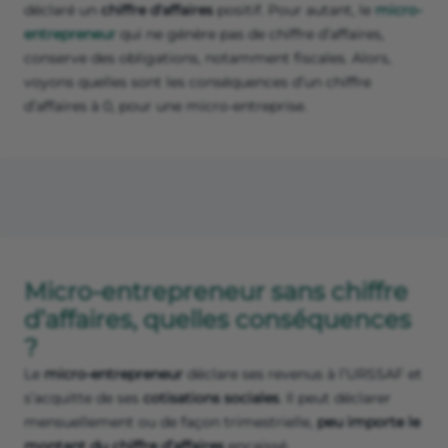
déclaré un
chiffre d'affaires
positif. Pour autant, le
micro-
entrepreneur
qui ne génère pas de chiffre d’affaires,
conserve des obligations, notamment fiscales. Alors,
voyons quelles sont les conséquences d’un chiffre
d’affaires à 0, pour une micro-entreprise.
Micro-entrepreneur sans chiffre
d’affaires, quelles conséquences
?
Le
micro-entrepreneur
déclare ses revenus à l’URSSAF et
s’acquitte de ses
cotisations sociales
. Il peut déclarer
mensuellement ou de façon trimestrielle,
peu importe le
montant du chiffre d’affaires
encaissé.