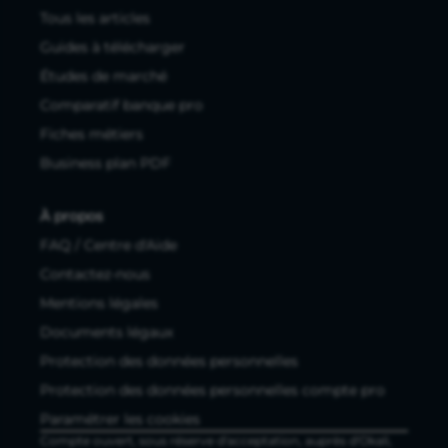
Tous les articles
Guides à télécharger
Études de marché
Comparatif banque pro
Fiches métiers
Business plan PDF
À propos
FAQ / Centre d'Aide
Contactez-nous
Mentions légales
Documents légaux
Protection des données personnelles
Protection des données personnelles compte pro
Paramétrer les cookies
Compte ouvert, sous réserve d'acceptation, auprès d'Okali,