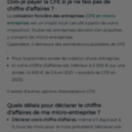
Dois-je payer la CFE si je ne fais pas de
chiffre d’affaires ?
La
cotisation foncière des entreprises
(
CFE
en micro-
entreprise
) est un impôt local calculé à partir de votre
imposition. Toutes les entreprises doivent s’en acquitter,
y compris les micro-entreprises.
Cependant, il demeure des exonérations possibles de CFE
:
Pour la première année de création d’une entreprise.
Si votre chiffre d’affaires est inférieur à 5 000 € sur une
année. (4 500 € de CA en 2021 → exonéré de CFE en
2023).
Il existe d’autres options d'exonération CFE.
Quels délais pour déclarer le chiffre
d’affaires de ma micro-entreprise ?
Déclarez votre chiffre d’affaires
, même s’il équivaut à
0, tous les mois pour le mois précédent (déclarez vos