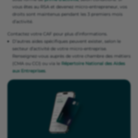
vous êtes au RSA et devenez micro-entrepreneur, vos
droits sont maintenus pendant les 3 premiers mois
d’activité.
Contactez votre CAF pour plus d’informations.
D’autres aides spécifiques peuvent exister, selon le
secteur d’activité de votre micro-entreprise.
Renseignez-vous auprès de votre chambre des métiers
(CMA ou CCI) ou via le
Répertoire National des Aides
aux Entreprises
.