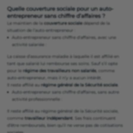
Quelle couverture sociale pour un auto-
entrepreneur sans chiffre d’affaires ?
Le maintien de la
couverture sociale
dépend de la
situation de l’auto-entrepreneur :
Auto-entrepreneur sans chiffre d'affaires, avec une
activité salariée :
La caisse d’assurance maladie à laquelle il est affilié en
tant que salarié lui rembourse ses soins. Sauf s’il opte
pour le
régime des travailleurs non salariés
, comme
auto-entrepreneur, mais il n’y a aucun intérêt.
Il reste affilié au
régime général de la Sécurité sociale
.
Auto-entrepreneur sans chiffre d'affaires, sans autre
activité professionnelle :
Il reste affilié au régime général de la Sécurité sociale,
comme
travailleur indépendant
. Ses frais continuent
d’être remboursés, bien qu’il ne verse pas de cotisations
sociales.