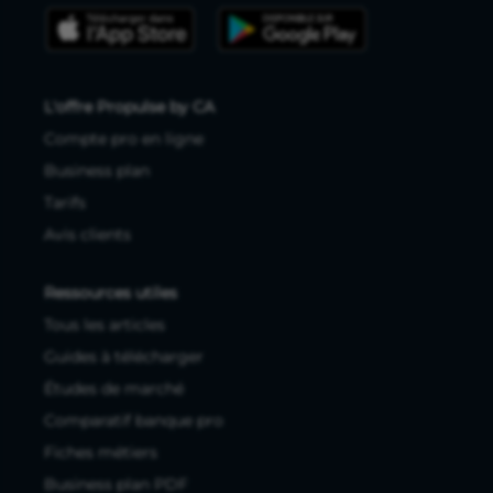
L'offre Propulse by CA
Compte pro en ligne
Business plan
Tarifs
Avis clients
Ressources utiles
Tous les articles
Guides à télécharger
Études de marché
Comparatif banque pro
Fiches métiers
Business plan PDF