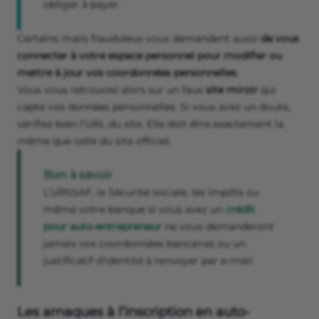
obliger à payer.
Certains mails frauduleux vous demandent aussi
de vous
connecter à votre espace personnel pour modifier ou
mettre à jour vos coordonnées personnelles
.
Vous vous retrouvez alors sur un faux
site miroir
qui
capte vos données personnelles. Si vous avez un doute,
vérifiez bien l’URL du site. Elle doit être exactement la
même que celle du site officiel.
Bon à savoir
L’URSSAF, la Sécurité sociale, les impôts ou
même votre banque si vous avez un
crédit
pour auto-entrepreneur
ne vous demanderont
jamais vos coordonnées bancaires ou un
justificatif d’identité à renvoyer par e-mail.
Les arnaques à l’inscription en auto-