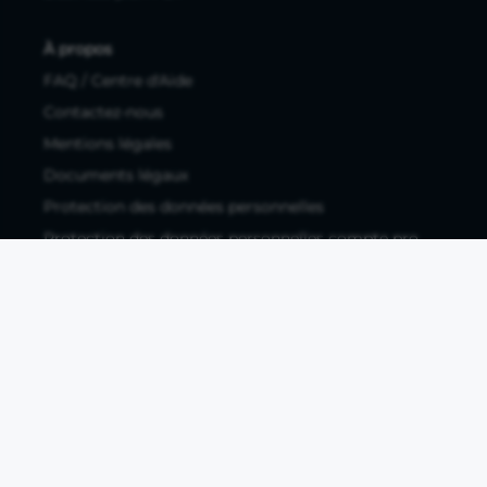
À propos
FAQ / Centre d'Aide
Contactez-nous
Mentions légales
Documents légaux
Protection des données personnelles
Protection des données personnelles compte pro
Paramétrer les cookies
Compte ouvert, sous réserve d'acceptation, auprès d'Okali,
filiale du groupe Crédit Agricole, établissement de monnaie
électronique enregistré à l'ACPR (REGAFI 17448,
www.regafi.fr), SAS au capital social de 5.660.962,00 €, 50 rue
La Boétie, 75008 Paris, RCS Paris 890 111 776. Propulse by CA
est une offre distribuée par Crédit Agricole SA, établissement
de crédit de droit français agréé par l'ACPR, SA au capital
social de 9 123 093 081,00 €, 12, place des Etats-Unis, 92127
Montrouge cedex. R.C.S Nanterre 784 608 416.