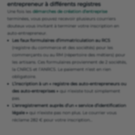
entrepreneur à différents registres
Une fois les
démarches de création d’entreprise
terminées, vous pouvez recevoir plusieurs courriers
douteux vous invitant à terminer votre inscription en
auto-entrepreneur.
Les faux formulaires d’immatriculation au RCS
(registre du commerce et des sociétés) pour les
commerçants ou au RM (répertoire des métiers) pour
les artisans. Ces formulaires proviennent de 2 sociétés,
la CNRCS et l’ANRCS. Le paiement n’est en rien
obligatoire.
L’inscription à un « registre des auto-entrepreneurs ou
des auto-entreprises »
qui n’existe tout simplement
pas.
L’enregistrement auprès d’un « service d’identification
légale »
qui n’existe pas non plus. Le courrier vous
réclame 282 € pour votre inscription…