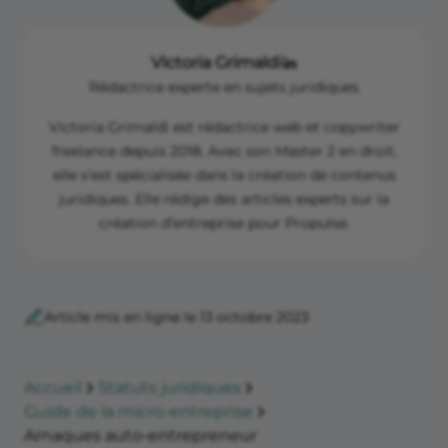
Victoria Grimaldi
Rédactrice experte en sujets juridiques
Victoria Grimaldi est rédactrice web et copywriter
freelance depuis 2018. Avec son Master 2 en droit,
elle s'est spécialisée dans la création de contenus
juridiques. Elle rédige des articles experts sur la
création d’entreprise pour Propulse.
Article mis en ligne le 13 octobre 2023
Accueil
Statuts juridiques
Guide de la micro-entreprise
Arnaques auto-entrepreneur