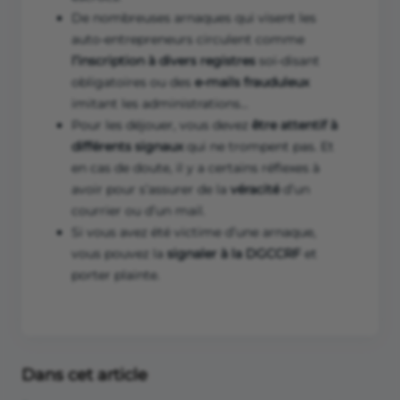
De nombreuses arnaques qui visent les
auto-entrepreneurs circulent comme
l’inscription à divers registres
soi-disant
obligatoires ou des
e-mails frauduleux
imitant les administrations…
Pour les déjouer, vous devez
être attentif à
différents signaux
qui ne trompent pas. Et
en cas de doute, il y a certains réflexes à
avoir pour s’assurer de la
véracité
d’un
courrier ou d’un mail.
Si vous avez été victime d’une arnaque,
vous pouvez la
signaler à la DGCCRF
et
porter plainte.
Dans cet article