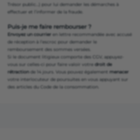
Trésor public…) pour lui demander les démarches à
effectuer et l’informer de la fraude.
Puis-je me faire rembourser ?
Envoyez un courrier
en lettre recommandée avec accusé
de réception à l’escroc pour demander le
remboursement des sommes versées.
Si le document litigieux comporte des CGV, appuyez-
vous sur celles-ci pour faire valoir votre
droit de
rétraction
de 14 jours. Vous pouvez également
menacer
votre interlocuteur de poursuites en vous appuyant sur
des articles du Code de la consommation.