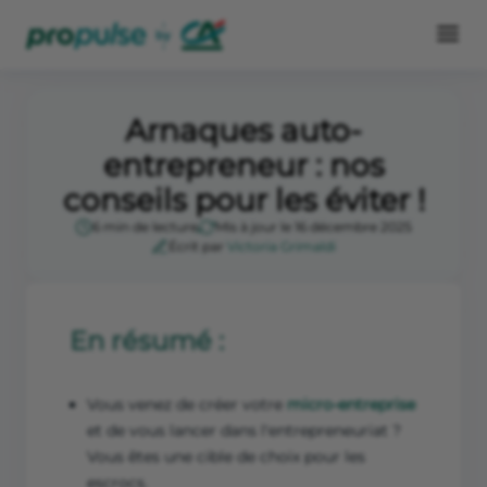
Arnaques auto-
entrepreneur : nos
conseils pour les éviter !
6 min de lecture
Mis à jour le 16 décembre 2025
Écrit par
Victoria Grimaldi
En résumé :
Vous venez de créer votre
micro-entreprise
et de vous lancer dans l'entrepreneuriat ?
Vous êtes une cible de choix pour les
escrocs.