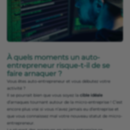
À quels moments un auto-
entrepreneur risque-t-il de se
faire arnaquer ?
Vous êtes auto-entrepreneur et vous débutez votre
activité ?
Il se pourrait bien que vous soyez la
cible idéale
d’arnaques tournant autour de la micro-entreprise ! C’est
encore plus vrai si vous n’avez jamais eu d’entreprise et
que vous connaissez mal votre nouveau statut de micro-
entrepreneur.
La plupart des arnaques en micro-entreprise se