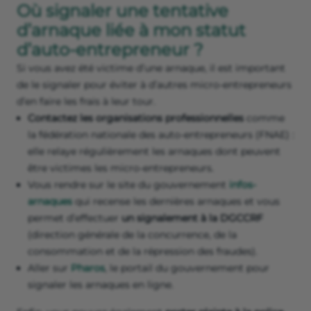
Où signaler une tentative
d’arnaque liée à mon statut
d’auto-entrepreneur ?
Si vous avez été victime d’une arnaque, il est important
de le signaler pour éviter à d’autres micro-entrepreneurs
d’en faire les frais à leur tour.
Contactez les organisations professionnelles
comme
la fédération nationale des auto-entrepreneurs (FNAE) :
elle relaye régulièrement les arnaques dont peuvent
être victimes les micro-entrepreneurs.
Vous rendre sur le site du gouvernement
infos-
arnaques
qui recense les dernières arnaques et vous
permet d’effectuer
un signalement à la DGCCRF
(direction générale de la concurrence, de la
consommation et de la répression des fraudes).
Aller sur
Pharos
, le portail du gouvernement pour
signaler les arnaques en ligne.