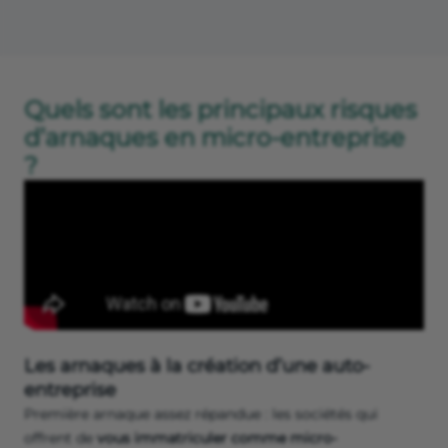
Quels sont les principaux risques
d’arnaques en micro-entreprise
?
Les arnaques à la création d’une auto-
entreprise
Première arnaque assez répandue : les sociétés qui
offrent de
vous immatriculer comme micro-