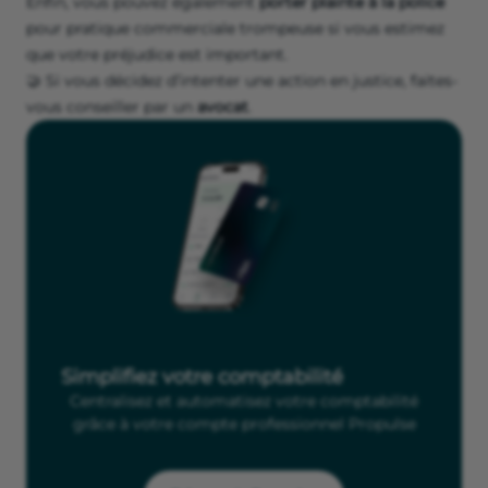
Enfin, vous pouvez également
porter plainte à la
police
pour pratique commerciale trompeuse si vous estimez
que votre préjudice est important.
🤝
Si vous décidez d’intenter une action en justice, faites-
vous conseiller par un
avocat
.
Simplifiez votre comptabilité
Centralisez et automatisez votre comptabilité
grâce à votre compte professionnel Propulse