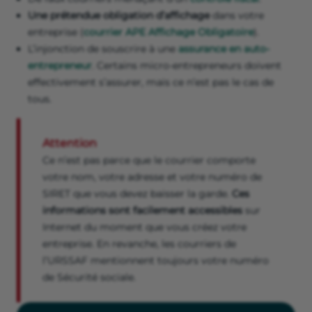
Une prétendue obligation d’affichage
dans votre
entreprise (
courrier APE Affichage Obligatoire
).
L’injonction de souscrire à une
assurance en auto-
entrepreneur
. Certains micro-entrepreneurs doivent
effectivement s’assurer, mais ce n’est pas le cas de
tous.
Attention
Ce n’est pas parce que le courrier comporte
votre nom, votre adresse et votre numéro de
SIRET que vous devez baisser la garde.
Ces
informations sont facilement accessibles
sur
Internet du moment que vous créez votre
entreprise. En revanche, les courriers de
l’URSSAF mentionnent toujours votre numéro
de Sécurité sociale.