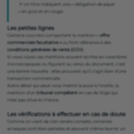
📌 Un titre indiquant une « obligation de payer
» en gros et en rouge.
Les petites lignes
Certains courriers comportent la mention «
offre
commerciale facultative »
ou font référence à des
conditions générales de vente (CGV)
.
Si vous voyez ces mentions souvent écrites en caractères
microscopiques ou figurant au verso du document, c’est
une bonne nouvelle : elles prouvent qu’il s’agit bien d’une
transaction commerciale.
Autre détail qui peut vous mettre la puce à l’oreille, la
mention d’un
tribunal compétent
en cas de litige qui
n’est pas situé en France.
Les vérifications à effectuer en cas de doute
Comme on vient de s’en rendre compte, certaines
arnaques sont bien pensées et peuvent même leurrer un