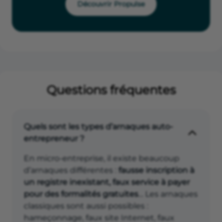
Découvrir Propulse
Questions fréquentes
Quels sont les types d’arnaques auto-
entrepreneur ?
En micro-entreprise, il existe beaucoup
d’arnaques différentes :
fausse inscription à
un registre inexistant, faux service à payer
pour des formalités gratuites
… Les arnaques
classiques sont aussi possibles :
hameçonnage, faux site Internet, faux