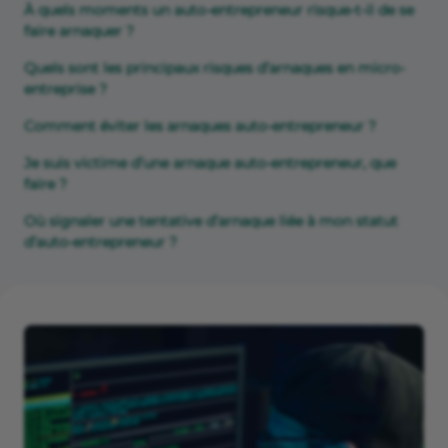
À quels moments un auto-entrepreneur risque-t-il de se
faire arnaquer ?
Quels sont les principaux risques d’arnaques en micro-
entreprise ?
Comment éviter les arnaques auto-entrepreneur ?
Je suis victime d’une arnaque auto-entrepreneur, que
faire ?
Où signaler une tentative d’arnaque liée à mon statut
d’auto-entrepreneur ?