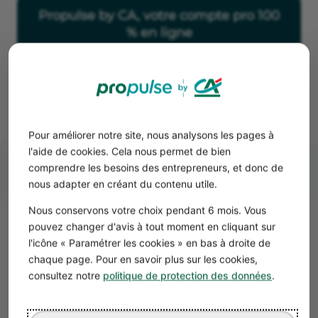
Propulse by CA, votre compte pro 100
% en ligne
En savoir plus
Pour améliorer notre site, nous analysons les pages à
l'aide de cookies. Cela nous permet de bien
comprendre les besoins des entrepreneurs, et donc de
nous adapter en créant du contenu utile.
Nous conservons votre choix pendant 6 mois. Vous
pouvez changer d'avis à tout moment en cliquant sur
Comment éviter les arnaques
l'icône « Paramétrer les cookies » en bas à droite de
auto-entrepreneur ?
chaque page. Pour en savoir plus sur les cookies,
consultez notre
politique de protection des données
.
Les signaux d’alerte
Les éléments d’identification de