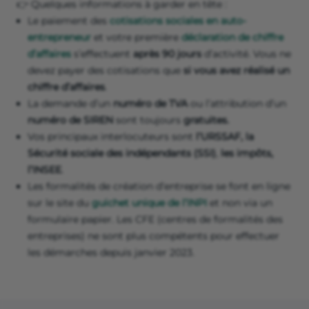
👉 Quelques informations à garder en tête :
Le paiement des
cotisations sociales en auto-
entrepreneur
et votre première
déclaration de chiffre
d’affaires
s’effectuent
après 90 jours
d’activité. Vous ne
devez payer des cotisations que
si vous avez réalisé un
chiffre d’affaires
.
La demande d’un
numéro de TVA
ou l’attribution d’un
numéro de SIREN
sont toujours
gratuites.
Vos principaux interlocuteurs sont
l’URSSAF, la
Sécurité sociale des indépendants (SSI)
,
les impôts,
l’INSEE
.
Les formalités de création d’entreprise se font en ligne
sur le site du
guichet unique de l’INPI
et non via un
formulaire papier. Les CFE (centres de formalités des
entreprises) ne sont plus compétents pour effectuer
les démarches depuis janvier 2023.