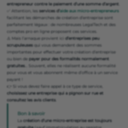
entrepreneur contre le paiement d’une somme d’argent
.
✅ Attention, les
services d’
aide aux micro-entrepreneurs
facilitant les démarches de création d’entreprise sont
parfaitement légaux : de nombreuses LegalTech et des
comptes pro en ligne proposent ces services.
⚠️ Mais l’arnaque provient ici
d’entreprises peu
scrupuleuses
qui vous demandent des sommes
importantes pour effectuer votre création d’entreprise
ou bien de
payer pour des formalités normalement
gratuites
… Souvent, elles ne réalisent aucune formalité
pour vous et vous abonnent même d’office à un service
payant !
👉 Si vous devez faire appel à ce type de service,
choisissez une entreprise qui a pignon sur rue et
consultez les avis clients
.
Bon à savoir
La
création d’une micro-entreprise est toujours
gratuite
(
sauf immatriculation au registre