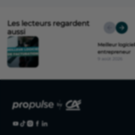
Les lecteurs regardent
aussi
Meilleur logicie
entrepreneur
9 août 2026