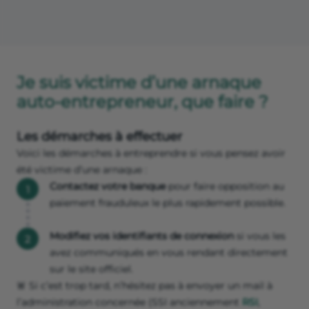
Je suis victime d’une arnaque
auto-entrepreneur, que faire ?
Les démarches à effectuer
Voici les démarches à entreprendre si vous pensez avoir
été victime d’une arnaque :
Contactez votre banque
pour faire opposition au
paiement frauduleux le plus rapidement possible.
Modifiez vos identifiants de connexion
si vous les
avez communiqués
en vous rendant directement
sur le site officiel.
🚨 Si c’est trop tard, n’hésitez pas à envoyer un mail à
l’administration concernée (SSI anciennement
RSI
,