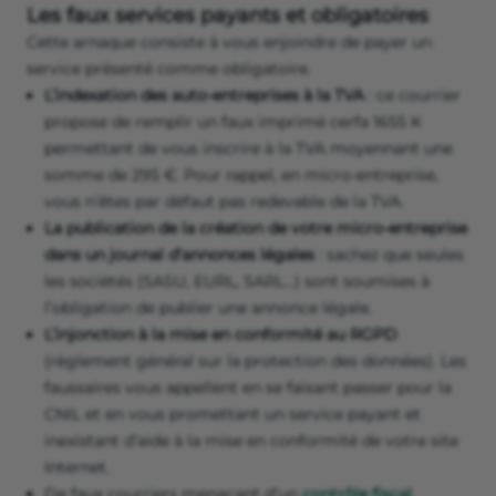
Les faux services payants et obligatoires
Cette arnaque consiste à vous enjoindre de payer un
service présenté comme obligatoire.
L’indexation des auto-entreprises à la TVA
: ce courrier
propose de remplir un faux imprimé cerfa 1655 K
permettant de vous inscrire à la TVA moyennant une
somme de 295 €. Pour rappel, en micro-entreprise,
vous n’êtes par défaut pas redevable de la TVA.
La publication de la création de votre micro-entreprise
dans un journal d’annonces légales
: sachez que seules
les sociétés (SASU, EURL, SARL…) sont soumises à
l’obligation de publier une annonce légale.
L’injonction à la mise en conformité au RGPD
(règlement général sur la protection des données). Les
faussaires vous appellent en se faisant passer pour la
CNIL et en vous promettant un service payant et
inexistant d’aide à la mise en conformité de votre site
Internet.
De faux courriers menaçant d’un
contrôle fiscal
.