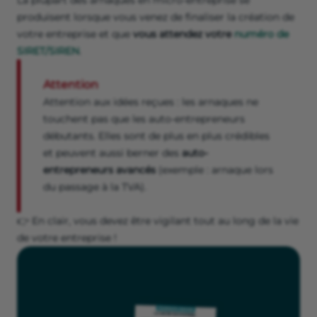
produisent lorsque vous venez de finaliser la création de
votre entreprise et que
vous attendez votre
numéro de
SIRET/SIREN
.
Attention
Attention aux idées reçues : les arnaques ne
touchent pas que les auto-entrepreneurs
débutants. Elles sont de plus en plus crédibles
et peuvent aussi berner des
auto-
entrepreneurs avancés
(exemple : arnaque lors
du passage à la TVA).
👉 En clair, vous devez être vigilant tout au long de la vie
de votre entreprise !