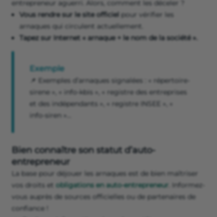
entrepreneur aguerri. Alors, comment les déceler ?
Vous rendre sur le site officiel
pour vérifier les
arnaques qui circulent actuellement.
Tapez sur Internet « arnaque + le nom de la société ».
Exemple
📌 Exemples d’arnaques signalées : « répertoire-
sirene », « info-kbis », « registre des entreprises
et des indépendants », « registre INSEE », «
info-siren »…
Bien connaître son statut d’auto-
entrepreneur
La base pour déjouer les arnaques est de bien maîtriser
vos droits et
obligations en auto-entrepreneur
. Informez-
vous auprès de sources officielles ou de partenaires de
confiance !