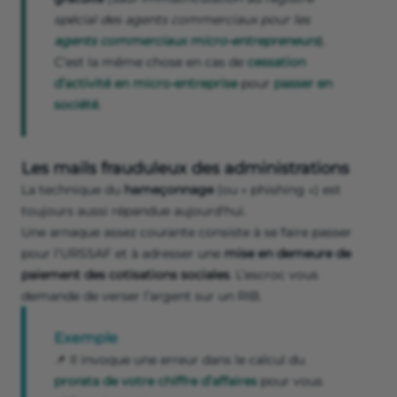
spécial des agents commerciaux pour les
agents commerciaux micro-entrepreneurs
).
C’est la même chose en cas de
cessation
d’activité en micro-entreprise
pour
passer en
société
.
Les mails frauduleux des administrations
La technique du
hameçonnage
(ou « phishing ») est
toujours aussi répandue aujourd'hui.
Une arnaque assez courante consiste à se faire passer
pour l’URSSAF et à adresser une
mise en demeure de
paiement des cotisations sociales
. L’escroc vous
demande de verser l’argent sur un RIB.
Exemple
📌 Il invoque une erreur dans le calcul du
prorata de votre chiffre d’affaires
pour vous