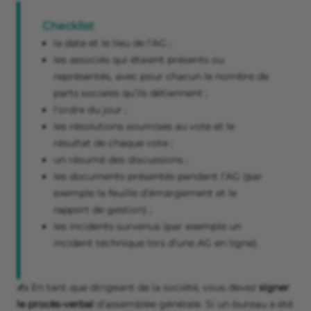
Checklist
la date et le lieu de l’AG ;
les associés qui étaient présents ou
représentés, avec pour chacun le nombre de
parts sociales qu’ils détiennent ;
l’ordre du jour ;
les résolutions soumises au vote et le
résultat de chaque vote ;
un résumé des discussions ;
les documents présentés pendant l’AG (par
exemple la feuille d’émargement et le
rapport de gestion) ;
les incidents survenus (par exemple un
incident technique lors d’une AG en ligne).
✍️ En tant que dirigeant de la société, vous devez
signer
le procès-verbal
d’assemblée générale. Si un bureau a été