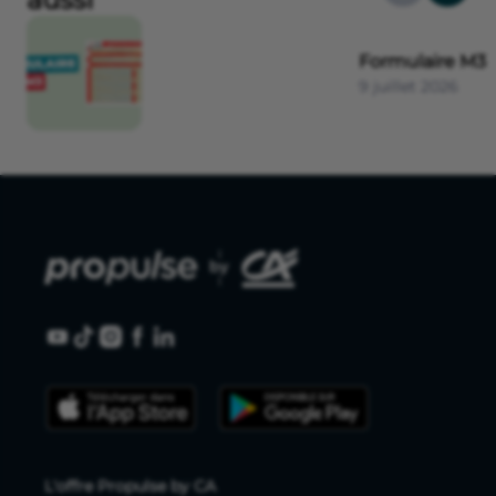
Formulaire M3
9 juillet 2026
L'offre Propulse by CA