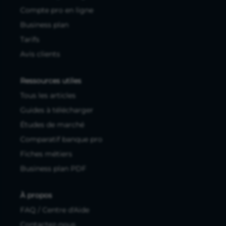
Compte pro en ligne
Business plan
Tarifs
Avis clients
Ressources utiles
Tous les articles
Guides à télécharger
Études de marché
Comparatif banque pro
Fiches métiers
Business plan PDF
À propos
FAQ / Centre d'Aide
Contactez-nous