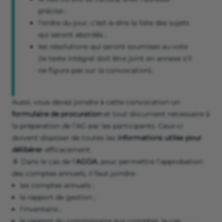
précise ;
l’ordre du jour, c’est-à-dire la liste des sujets
qui seront abordés ;
les résolutions qui seront soumises au vote
(le texte intégral doit être joint en annexe s’il
ne figure pas sur la convocation).
Aussi, vous devez joindre à cette convocation un
formulaire de procuration
et tout document nécessaire à
la préparation de l’AG par les participants. Ceux-ci
doivent disposer de toutes les
informations utiles pour
délibérer
efficacement.
📎 Dans le cas de l’
AGOA
, pour permettre l’approbation
des comptes annuels, il faut joindre :
les comptes annuels ;
le rapport de gestion ;
l’inventaire ;
le rapport du commissaire aux comptes, le cas