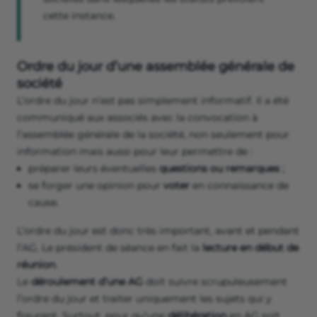
cette instance.
Ordre du jour d’une assemblée générale de
société
L’ordre du jour n’est pas simplement informatif. Il a été
communiqué aux associés avec la convocation à
l’assemblée générale de la société, non seulement pour
information mais aussi pour leur permettre de :
préparer leurs éventuelles
questions ou remarques
;
se forger une opinion pour
voter
en connaissance de
cause.
L’ordre du jour est donc très important, avant et pendant
l’AG. Le président de séance en fait la
lecture en début de
réunion
.
Le
déroulement d’une AG
doit suivre scrupuleusement
l’ordre du jour et traiter uniquement les sujets qui y
figurent. Surtout, pour qu’une
délibération
en AG soit