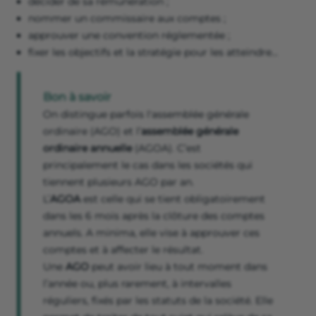
décider de sa rémunération ;
nommer un commissaire aux comptes ;
approuver une convention réglementée ;
fixer les objectifs et la stratégie pour les atteindre…
Bon à savoir
On distingue parfois l'assemblée générale
ordinaire (AGO) et l’
assemblée générale
ordinaire annuelle
(AGOA). C’est
principalement le cas dans les sociétés qui
tiennent plusieurs AGO par an.
L’
AGOA
est celle qui se tient obligatoirement
dans les 6 mois après la clôture des comptes
annuels. A minima, elle vise à approuver ces
comptes et à affecter le résultat.
Une
AGO
peut avoir lieu à tout moment dans
l’année ou, plus rarement, à intervalles
réguliers, fixés par les statuts de la société. Elle