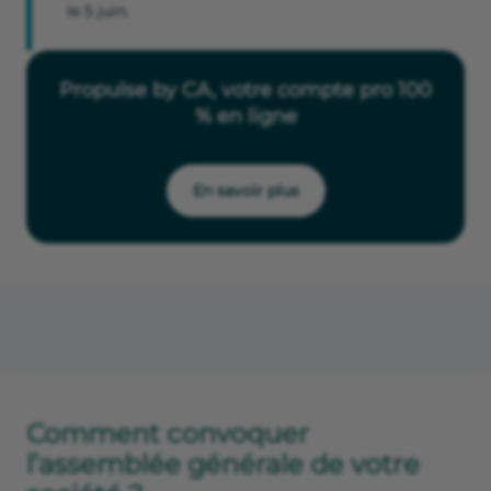
le 5 juin.
Propulse by CA, votre compte pro 100
% en ligne
En savoir plus
Comment convoquer
l’assemblée générale de votre