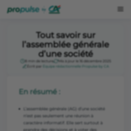
Tout savoir sur
l’assemblée générale
d’une société
8 min de lecture
Mis à jour le 16 décembre 2025
Écrit par
Équipe rédactionnelle Propulse by CA
En résumé :
L’assemblée générale (AG) d’une société
n’est pas seulement une réunion à
caractère informatif. Elle sert surtout à
prendre des décisions et à voter des