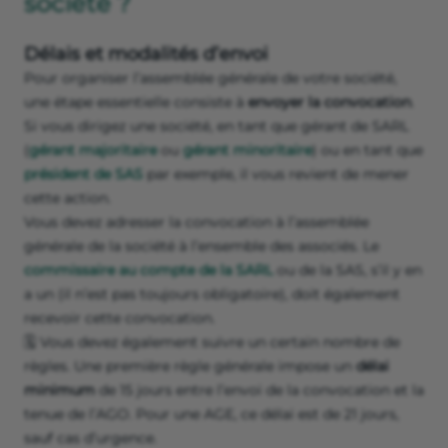
société ?
Délais et modalités d’envoi
Pour organiser l’assemblée générale de votre société,
une étape essentielle consiste à
envoyer la convocation
.
Si vous dirigez une société, en tant que gérant de SARL
(
gérant majoritaire
ou
gérant minoritaire
) ou en tant que
président de SAS
par exemple, il vous revient de mener
cette action.
Vous devez adresser la convocation à l’assemblée
générale de la société à l’ensemble des associés. Le
commissaire au compte de la SARL
ou de la SAS, s’il y en
a un (il n’est pas toujours obligatoire), doit également
recevoir cette convocation.
🗓️ Vous devez également suivre un certain nombre de
règles. Une première règle générale impose un
délai
minimum
de 15 jours entre l’envoi de la convocation et la
tenue de l’AGO. Pour une AGE, ce délai est de 21 jours,
sauf cas d’urgence.