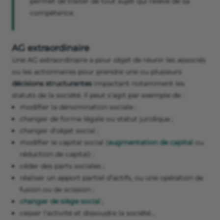
permet de traiter de tout sujet qui relève de sa
compétence.
AG extraordinaire
Une AG extraordinaire a pour objet de réunir les associés
ou les actionnaires pour prendre une ou plusieurs
décisions structurantes
impactant notamment les
statuts de la société. Il peut s’agit par exemple de :
modifier la dénomination sociale ;
changer de forme légale ou statut juridique ;
changer d’objet social ;
modifier le capital social (
augmentation de capital
ou
réduction de capital) ;
céder des parts sociales ;
réaliser un apport partiel d’actifs, ou une opération de
fusion ou de scission ;
changer de siège social
;
cesser l’activité et dissoudre la société…