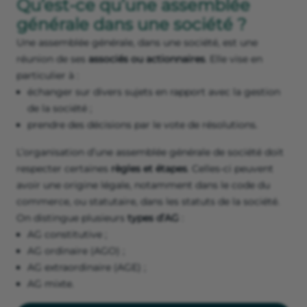
Qu’est-ce qu’une assemblée
générale dans une société ?
Une assemblée générale, dans une société, est une
réunion de ses
associés ou actionnaires
. Elle vise en
particulier à :
échanger sur divers sujets en rapport avec la gestion
de la société ;
prendre des décisions par le vote de résolutions.
L’organisation d’une assemblée générale de société doit
respecter certaines
règles et étapes
. Celles-ci peuvent
avoir une origine légale, notamment dans le code du
commerce, ou statutaire, dans les statuts de la société.
On distingue plusieurs
types d’AG
:
AG constitutive ;
AG ordinaire (AGO) ;
AG extraordinaire (AGE) ;
AG mixte.