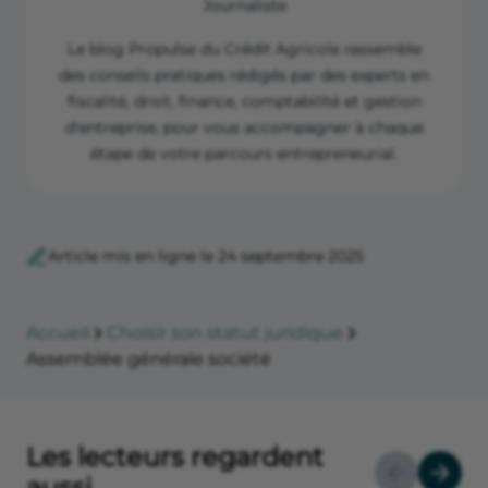
Journaliste
Le blog Propulse du Crédit Agricole rassemble
des conseils pratiques rédigés par des experts en
fiscalité, droit, finance, comptabilité et gestion
d'entreprise, pour vous accompagner à chaque
étape de votre parcours entrepreneurial.
Article mis en ligne le 24 septembre 2025
Accueil
Choisir son statut juridique
Assemblée générale société
Les lecteurs regardent
aussi