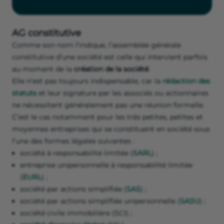
AG constitutive
Comme son nom l’indique, l’assemblée générale
constitutive d’une société est celle qui intervient parfois
au moment de la
création de la société
.
Elle n’est pas toujours indispensable, car la
rédaction des
statuts
et leur signature par les associés ou actionnaires
ne nécessitent généralement pas une réunion formelle.
C’est le cas notamment pour les très petites, petites et
moyennes entreprises qui se constituent en société sous
l’une des formes légales suivantes :
société à responsabilité limitée (
SARL
) ;
entreprise unipersonnelle à responsabilité limitée
(
EURL
) ;
société par actions simplifiée (
SAS
) ;
société par actions simplifiée unipersonnelle (
SASU
) ;
société civile immobilière (SCI) ;