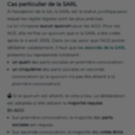
Cas particulier de la SARL
À l’exception de la SA, la SARL est le statut juridique pour
lequel les règles légales sont les plus précises.
La loi n’impose
aucun quorum
pour les AGO. Pour les
AGE, elle ne fixe un quorum que si la SARL a été créée
après le 4 août 2005. Dans ce cas, pour que l’AGE puisse
délibérer valablement, il faut que les
associés de la SARL
présents ou représentés totalisent :
un quart
des parts sociales en première convocation ;
un cinquième
des parts sociales en seconde
convocation (si le quorum n’a pas été atteint à la
première convocation).
🗳️ Si le quorum est atteint, le vote a lieu. La délibération
est adoptée si elle obtient la
majorité requise
.
En AGO
:
Sur première convocation, la majorité des
parts
sociales
est requise.
Sur seconde convocation, la majorité des
votes émis