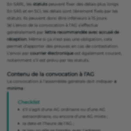
En SARL, les
statuts
peuvent fixer des délais plus longs.
En SAS et en SCI, les délais sont librement fixés par les
statuts. Ils peuvent donc être inférieurs à 15 jours.
✉️ L’envoi de la convocation à l’AG s’effectue
généralement par
lettre recommandée avec accusé de
réception
. Même si ça n’est pas une obligation, cela
permet d’apporter des preuves en cas de contestation.
L’envoi par
courrier électronique
est également courant,
notamment s’il est prévu par les statuts.
Contenu de la convocation à l’AG
La convocation à l’assemblée générale doit indiquer
a
minima
:
Checklist
s’il s’agit d’une AG ordinaire ou d’une AG
extraordinaire, ou encore d’une AG mixte ;
la date et l’heure de l’AG ;
le lieu où elle se tiendra, avec l’adresse