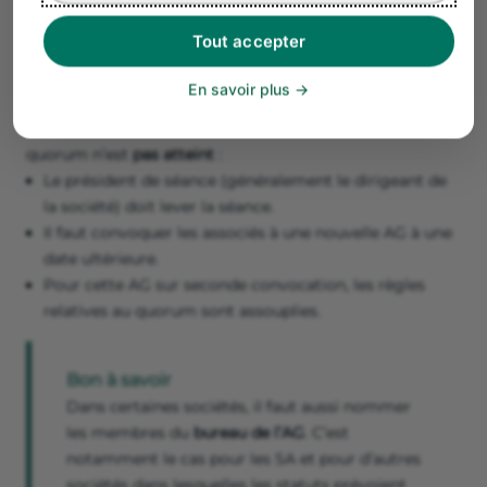
Cela permet de vérifier et de prouver le respect des
Tout accepter
règles relatives au
quorum
.
Le quorum correspond au nombre d’associés nécessaire
En savoir plus
pour atteindre le
seuil de présence
permettant de
délibérer et de procéder au vote des résolutions. Si le
quorum n’est
pas atteint
:
Le président de séance (généralement le dirigeant de
la société) doit lever la séance.
Il faut convoquer les associés à une nouvelle AG à une
date ultérieure.
Pour cette AG sur seconde convocation, les règles
relatives au quorum sont assouplies.
Bon à savoir
Dans certaines sociétés, il faut aussi nommer
les membres du
bureau de l’AG
. C’est
notamment le cas pour les SA et pour d’autres
sociétés dans lesquelles les statuts prévoient