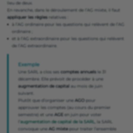
lieu de deux.
En revanche, dans le déroulement de l’AG mixte, il faut
appliquer les règles
relatives :
à l’AG ordinaire pour les questions qui relèvent de l’AG
ordinaire ;
et à l’AG extraordinaire pour les questions qui relèvent
de l’AG extraordinaire.
Exemple
Une SARL a clos ses
comptes annuels
le 31
décembre. Elle prévoit de procéder à une
augmentation de capital
au mois de juin
suivant.
Plutôt que d’organiser une
AGO
pour
approuver les comptes (au cours du premier
semestre) et une
AGE
en juin pour voter
l’
augmentation de capital de la SARL
, la SARL
convoque une
AG mixte
pour traiter l’ensemble