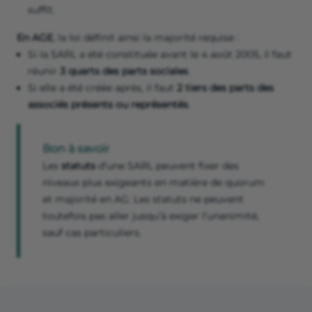
suffit.
En AGE
, la loi définit ainsi la majorité requise :
Si la SARL a été constituée avant le 4 août 2005, il faut
réunir
3 quarts des parts sociales
.
Si elle a été créée après, il faut
2 tiers des parts des
associés présents ou représentés
.
Bon à savoir
Les
statuts
d’une SARL peuvent fixer des
niveaux plus exigeants en matière de quorum
et majorité en AG. Les statuts ne peuvent
toutefois pas aller jusqu’à exiger l’unanimité,
sauf cas particuliers.