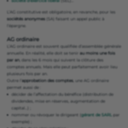
société d’exercice libéral
(SEL)...
L’AG constitutive est obligatoire, en revanche, pour les
sociétés anonymes
(SA) faisant un appel public à
l’épargne.
AG ordinaire
L’AG ordinaire est souvent qualifiée d’assemblée générale
annuelle. En réalité, elle doit se tenir
au moins une fois
par an
, dans les 6 mois qui suivent la clôture des
comptes annuels. Mais elle peut parfaitement avoir lieu
plusieurs fois par an.
Outre l’
approbation des comptes
, une AG ordinaire
permet aussi de :
décider de l’affectation du bénéfice (distribution de
dividendes, mise en réserves, augmentation de
capital…) ;
nommer ou révoquer le dirigeant (
gérant de SARL
par
exemple) ;