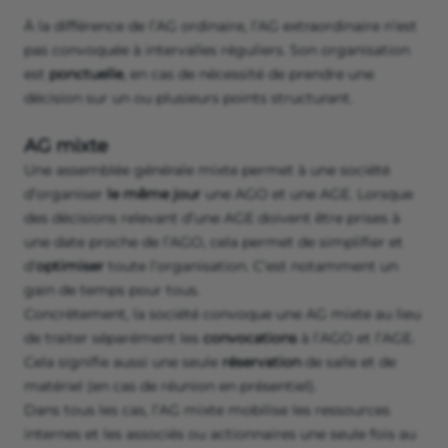
À la différence de l’AG ordinaire, l’AG extraordinaire n’est
pas convoquée à intervalles réguliers. Son organisation
est
ponctuelle
, en cas de nécessité de prendre une
décision sur un ou plusieurs points structurant.
AG mixte
Une assemblée générale mixte permet à une société
d’organiser
le même jour
une AGO et une AGE. Lorsque
des décisions relevant d’une AGE doivent être prises à
une date proche de l’AGO, cela permet de simplifier et
d’
optimiser
toute l’organisation. C’est notamment un
gain de temps pour tous.
Concrètement, la société convoque une AG mixte au lieu
de traiter séparément les
convocations
à l’AGO et l’AGE.
Cela signifie aussi une seule
réservation
de salle et de
matériel (en cas de réunion en présentiel).
Dans tous les cas, l’AG mixte mobilise les ressources
internes et les associés ou actionnaires une seule fois au