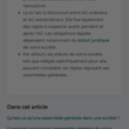
résolutions.
La loi fait la distinction entre AG ordinaire
et AG extraordinaire. Elle fixe également
des règles à respecter avant, pendant et
après l’AG. Les obligations légales
dépendent notamment du
statut juridique
de votre société.
Par ailleurs, les statuts de votre société,
tels que rédigés spécifiquement pour elle,
peuvent compléter les règles régissant ses
assemblées générales.
Dans cet article
Qu’est-ce qu’une assemblée générale dans une société ?
Comment convoquer l’assemblée générale de votre