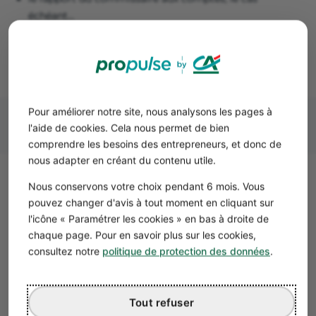
échéant…
Dans tous les cas, vous pouvez prendre exemple sur un
modèle de convocation en AG
disponible en ligne.
Pour améliorer notre site, nous analysons les pages à
l'aide de cookies. Cela nous permet de bien
comprendre les besoins des entrepreneurs, et donc de
nous adapter en créant du contenu utile.
Nous conservons votre choix pendant 6 mois. Vous
Comment se déroule une
pouvez changer d'avis à tout moment en cliquant sur
assemblée générale ?
l'icône « Paramétrer les cookies » en bas à droite de
chaque page. Pour en savoir plus sur les cookies,
Émargement et quorum
consultez notre
politique de protection des données
.
Dès l’ouverture de l’assemblée générale d’une société, il
faut procéder à l’
émargement
. Toutes les personnes
présentes à l’AG (associés ou représentants d’associés
Tout refuser
pourvus d’une procuration) signent la
feuille de présence
.