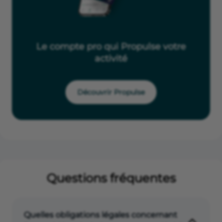
Le compte pro qui Propulse votre
activité
Découvrir Propulse
Questions fréquentes
Quelles obligations légales concernant