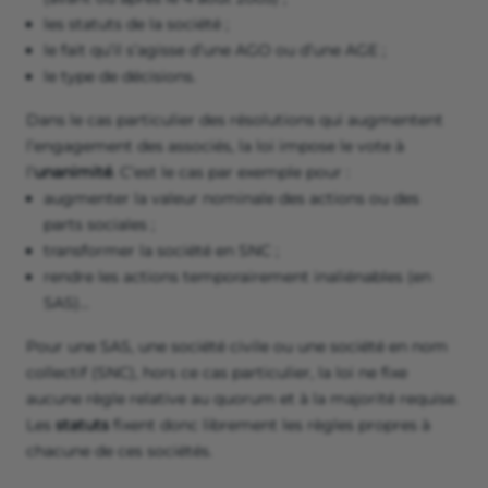
les statuts de la société ;
le fait qu’il s’agisse d’une AGO ou d’une AGE ;
le type de décisions.
Dans le cas particulier des résolutions qui augmentent
l’engagement des associés, la loi impose le vote à
l’
unanimité
. C’est le cas par exemple pour :
augmenter la valeur nominale des actions ou des
parts sociales ;
transformer la société en SNC ;
rendre les actions temporairement inaliénables (en
SAS)...
Pour une SAS, une société civile ou une société en nom
collectif (SNC), hors ce cas particulier, la loi ne fixe
aucune règle relative au quorum et à la majorité requise.
Les
statuts
fixent donc librement les règles propres à
chacune de ces sociétés.