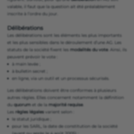
valable, il faut que la question ait été préalablement
inscrite à l’ordre du jour.
Délibérations
Les délibérations sont les éléments les plus importants
et les plus sensibles dans le déroulement d’une AG. Les
statuts de la société fixent les
modalités du vote
. Ainsi, ils
peuvent prévoir le vote :
à main levée ;
à bulletin secret ;
en ligne, via un outil et un processus sécurisés.
Les délibérations doivent être conformes à plusieurs
autres règles. Elles concernent notamment la définition
du
quorum
et de la
majorité requise
.
Les
règles légales
varient selon :
le statut juridique ;
pour les SARL, la date de constitution de la société
(avant ou après le 4 août 2005) ;