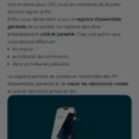
mis en place pour l’AG, tous les membres du bureau
doivent signer le PV.
Enfin, vous devez tenir à jour le
registre d’assemblée
générale
de la société. Ce registre doit être
préalablement
coté et paraphé
. C’est une action que
vous pouvez effectuer :
en mairie ;
au tribunal de commerce ;
dans un tribunal judiciaire.
Le registre permet de conserver l’ensemble des PV
d’assemblée générale et de
tracer les résolutions votées
et autres décisions prises en AG.