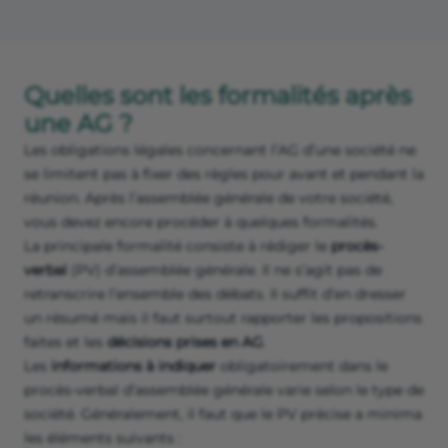
Quelles sont les formalités après
une AG ?
Les obligations légales concernant l’AG d’une société ne
se limitent pas à fixer des règles pour avant et pendant la
réunion. Après l’assemblée générale de votre société,
vous devez encore procéder à quelques formalités.
La principale formalité consiste à rédiger le
procès-
verbal
(PV) d’assemblée générale. Il ne s’agit pas de
retranscrire l’ensemble des débats. Il suffit d’en dresser
un résumé mais il faut surtout rapporter les propositions
faites et les
décisions prises en AG
.
Les
informations à indiquer
obligatoirement dans le
procès-verbal d’assemblée générale varie selon le type de
société. Généralement, il faut que le PV précise a minima
les éléments suivants :