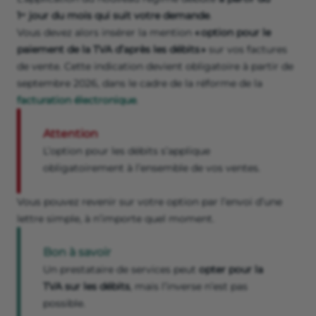
1ᵉʳ jour du mois qui suit votre demande
.
Vous devez alors insérer la mention
« option pour le
paiement de la TVA d’après les débits »
sur vos factures
de vente. Cette indication devient obligatoire à partir de
septembre 2026, dans le cadre de la réforme de la
facturation électronique
.
Attention
L’option pour les débits s’applique
obligatoirement à l’ensemble de vos ventes.
Vous pouvez revenir sur votre option par l’envoi d’une
lettre simple, à n’importe quel moment.
Bon à savoir
Un prestataire de services peut
opter pour la
TVA sur les débits
, mais l’inverse n’est pas
possible.