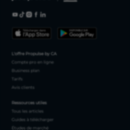
L'offre Propulse by CA
Compte pro en ligne
Business plan
Tarifs
Avis clients
Ressources utiles
Tous les articles
Guides à télécharger
Études de marché