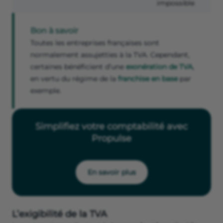
impossible
Bon à savoir
Toutes les entreprises françaises sont
normalement assujetties à la TVA. Cependant,
certaines bénéficient d’une
exonération de TVA
,
en vertu du régime de la
franchise en base
par
exemple.
Simplifiez votre comptabilité avec
Propulse
En savoir plus
L’exigibilité de la TVA