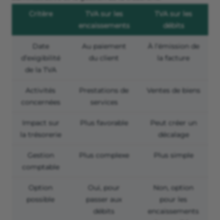
Critère
TVA sur les
TVA sur les
encaissements
débits
Date
Au paiement
À l’émission de
d’exigibilité
du client
la facture
de la TVA
Activités
Prestations de
Ventes de biens
concernées
services
Impact sur
Plus favorable
Peut créer un
la trésorerie
décalage
Gestion
Plus complexe
Plus simple
comptable
Option
Oui, pour
Non, option
possible
passer aux
pour les
débits
encaissements