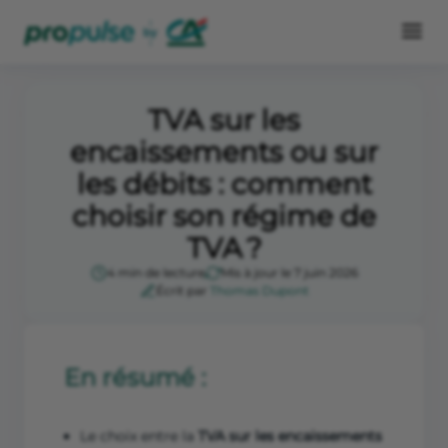
TVA sur les
encaissements ou sur
les débits : comment
choisir son régime de
TVA ?
4 min de lecture
Mis à jour le 7 juin 2026
Écrit par
Thomas Dupont
En résumé :
Le choix entre la
TVA sur les encaissements