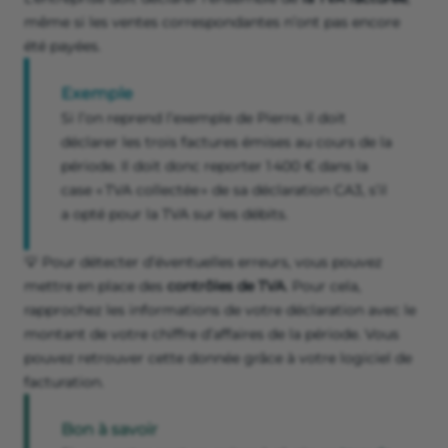
même si les ventes correspondantes n’ont pas encore
été payées.
Exemple
Si l’on reprend l’exemple de Pierre, il doit
déclarer les trois factures émises au cours de la
période. Il doit donc reporter 1 400 € dans la
case « TVA collectée » de sa déclaration CA3, s’il
a opté pour la TVA sur les débits.
💡 Pour détecter d’éventuelles erreurs, vous pouvez
mettre en place des
contrôles de TVA
. Pour cela,
rapprochez les informations de votre déclaration avec le
montant de votre chiffre d’affaires de la période. Vous
pouvez retrouver cette donnée grâce à votre logiciel de
facturation.
Bon à savoir