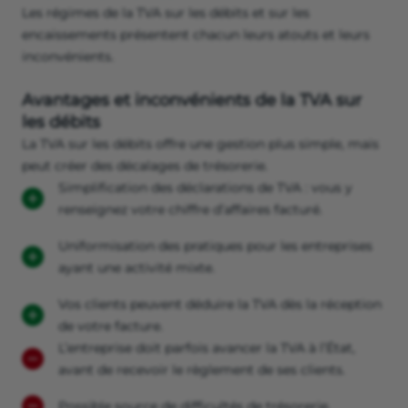
Les régimes de la TVA sur les débits et sur les
encaissements présentent chacun leurs atouts et leurs
inconvénients.
Avantages et inconvénients de la TVA sur
les débits
La TVA sur les débits offre une gestion plus simple, mais
peut créer des décalages de trésorerie.
Simplification des déclarations de TVA : vous y
renseignez votre chiffre d’affaires facturé.
Uniformisation des pratiques pour les entreprises
ayant une activité mixte.
Vos clients peuvent déduire la TVA dès la réception
de votre facture.
L’entreprise doit parfois avancer la TVA à l’État,
avant de recevoir le règlement de ses clients.
Possible source de difficultés de trésorerie.