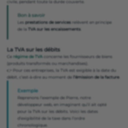
civile, pendant toute la durée couverte.
Bon à savoir
Les
prestations de services
relèvent en principe
de la
TVA sur les encaissements
.
La TVA sur les débits
Ce
régime de TVA
concerne
les fournisseurs de biens
(produits transformés ou marchandises).
👉 Pour ces entreprises, la TVA est exigible à la date du
débit, c’est-à-dire au moment de
l’émission de la facture
.
Exemple
Reprenons l’exemple de Pierre, notre
développeur web, en imaginant qu’il ait opté
pour la TVA sur les débits. Voici les dates
d’exigibilité de la taxe dans l’ordre
chronologique.