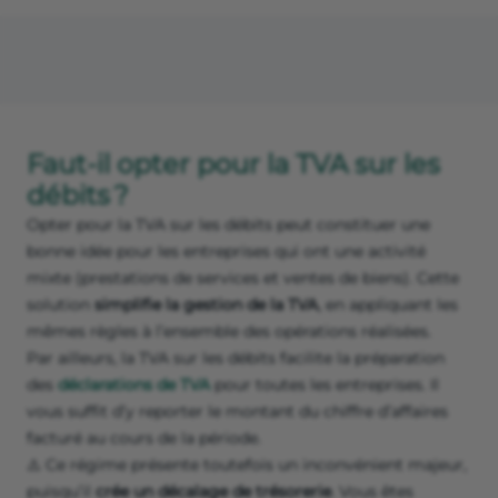
Faut-il opter pour la TVA sur les
débits ?
Opter pour la TVA sur les débits peut constituer une
bonne idée pour les entreprises qui ont une activité
mixte (prestations de services et ventes de biens). Cette
solution
simplifie la gestion de la TVA
, en appliquant les
mêmes règles à l’ensemble des opérations réalisées.
Par ailleurs, la TVA sur les débits facilite la préparation
des
déclarations de TVA
pour toutes les entreprises. Il
vous suffit d’y reporter le montant du chiffre d’affaires
facturé au cours de la période.
⚠️ Ce régime présente toutefois un inconvénient majeur,
puisqu’il
crée un décalage de trésorerie
. Vous êtes