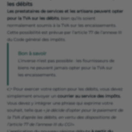
les débits
Les prestataires de services et les artisans peuvent opter
pour la TVA sur les débits
, bien qu’ils soient
normalement soumis à la TVA sur les encaissements.
Cette possibilité est prévue par l’article 77 de l’annexe III
du Code général des impôts.
Bon à savoir
L’inverse n’est pas possible : les fournisseurs de
biens ne peuvent jamais opter pour la TVA sur
les encaissements.
👉 Pour exercer votre option pour les débits, vous devez
simplement envoyer un
courrier au service des impôts.
Vous devez y intégrer une phrase qui exprime votre
souhait, telle que «
je décide d’opter pour le paiement de
la TVA d’après les débits, en vertu des dispositions de
l’article 77 de l’annexe III du CGI
».
L’application du nouveau régime débute
à partir du