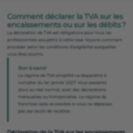
Comment déclarer la TVA sur les
encaissements ou sur les débits ?
La déclaration de TVA est obligatoire pour tous les
professionnels assujettis à cette taxe. Voyons comment
procéder selon les conditions d’exigibilité auxquelles
vous êtes soumis.
Bon à savoir
Le régime de TVA simplifié va disparaître à
compter du 1er janvier 2027. Vous passerez
alors au réel normal, avec des déclarations
mensuelles ou trimestrielles. Le régime de
franchise reste accessible si vous ne dépassez
pas ses seuils de recettes.
Déclaration de la TVA sur les encaissements