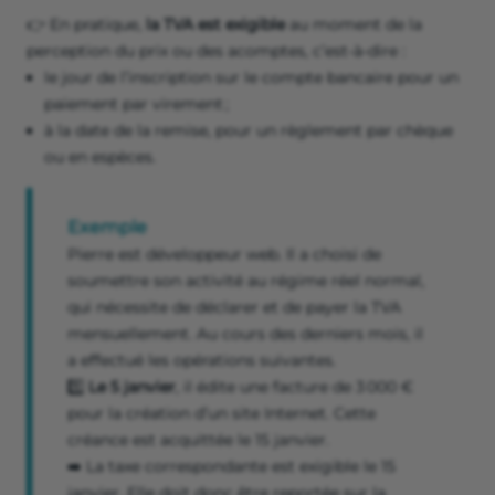
👉 En pratique,
la TVA est exigible
au moment de la
perception du prix ou des acomptes, c’est-à-dire :
le jour de l’inscription sur le compte bancaire pour un
paiement par virement ;
à la date de la remise, pour un règlement par chèque
ou en espèces.
Exemple
Pierre est développeur web. Il a choisi de
soumettre son activité au régime réel normal,
qui nécessite de déclarer et de payer la TVA
mensuellement. Au cours des derniers mois, il
a effectué les opérations suivantes.
1️⃣
Le 5 janvier
, il édite une facture de 3 000 €
pour la création d’un site Internet. Cette
créance est acquittée le 15 janvier.
➡️ La taxe correspondante est exigible le 15
janvier. Elle doit donc être reportée sur la