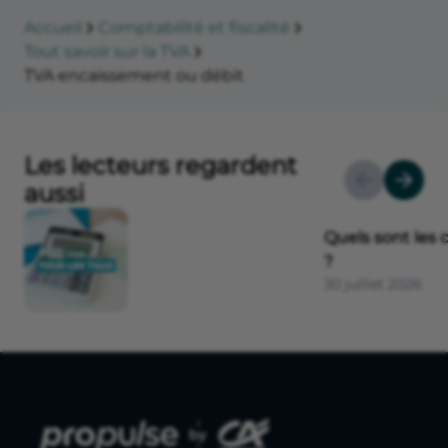
Accueil
Comptabilité et fiscalité
Tout savoir sur la TVA
TVA encaissement ou débit
Les lecteurs regardent
aussi
Quels sont les 
?
30 juillet 2026