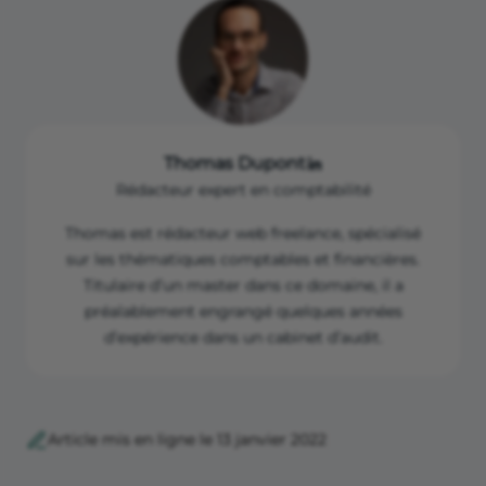
Thomas Dupont
Rédacteur expert en comptabilité
Thomas est rédacteur web freelance, spécialisé
sur les thématiques comptables et financières.
Titulaire d’un master dans ce domaine, il a
préalablement engrangé quelques années
d’expérience dans un cabinet d’audit.
Article mis en ligne le 13 janvier 2022