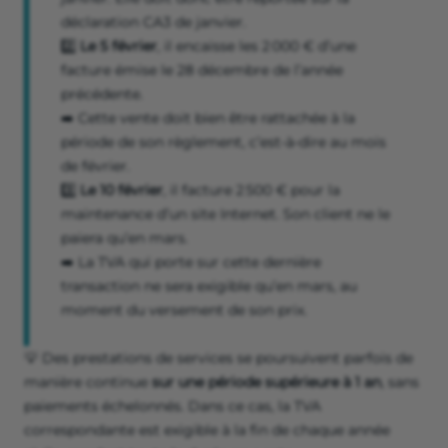
déclaration CA3 de janvier.
2️⃣
Le 5 février
, il encaisse les 2 000 € d’une
facture émise le 28 décembre de l’année
précédente.
➡️ Cette vente doit bien être rattachée à la
période de son règlement, c’est-à-dire au mois
de février.
3️⃣
Le 10 février
, il facture 2 500 € pour la
maintenance d’un site Internet. Son client ne le
paiera qu’en mars.
➡️ La TVA qui porte sur cette dernière
transaction ne sera exigible qu’en mars, au
moment du versement de son prix.
💡 Des prestations de services se poursuivent parfois de
manière continue
sur une période supérieure à 1 an
, sans
paiements échelonnés. Dans ce cas, la TVA
correspondante est exigible à la fin de chaque année