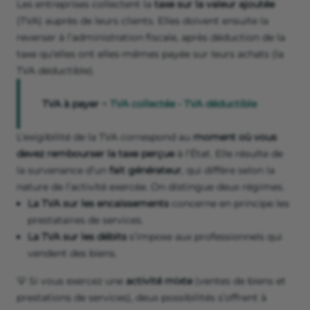
Les entreprises collectent la
taxe sur la valeur ajoutée
(TVA) auprès de leurs clients. Elles doivent ensuite la
reverser à l’administration fiscale, après déduction de la
taxe qu’elles ont elles-mêmes payée sur leurs achats (la
TVA déductible).
TVA à payer
=
TVA collectée - TVA déductible
L’exigibilité de la TVA correspond
au
moment où vous
devez rembourser la taxe perçue
à l’État. Elle résulte de
la survenance d’un
fait générateur
, qui diffère selon la
nature de l’activité exercée. On distingue deux régimes.
La TVA sur les encaissements
concerne en principe les
prestataires de services.
La TVA sur les débits
s’impose aux professionnels qui
vendent des biens.
💡 Si vous exercez une
activité mixte
(ventes de biens et
prestations de services), deux possibilités s’offrent à