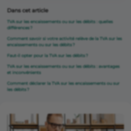
Dans cet article
TVA sur les encaissements ou sur les débits : quelles
différences ?
Comment savoir si votre activité relève de la TVA sur les
encaissements ou sur les débits ?
Faut-il opter pour la TVA sur les débits ?
TVA sur les encaissements ou sur les débits : avantages
et inconvénients
Comment déclarer la TVA sur les encaissements ou sur
les débits ?