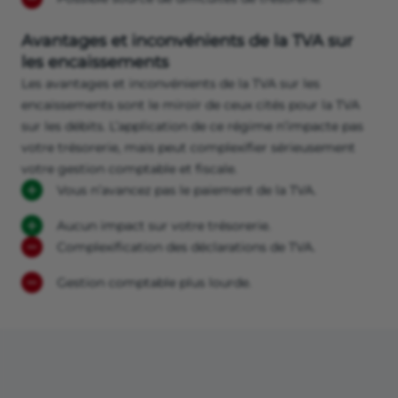
Avantages et inconvénients de la TVA sur
les encaissements
Les avantages et inconvénients de la TVA sur les
encaissements sont le miroir de ceux cités pour la TVA
sur les débits. L’application de ce régime n’impacte pas
votre trésorerie, mais peut complexifier sérieusement
votre gestion comptable et fiscale.
Vous n’avancez pas le paiement de la TVA.
Aucun impact sur votre trésorerie.
Complexification des déclarations de TVA.
Gestion comptable plus lourde.