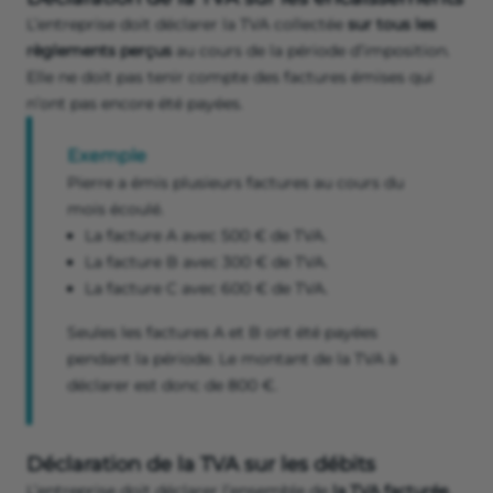
L’entreprise doit déclarer la TVA collectée
sur tous les
règlements perçus
au cours de la période d’imposition.
Elle ne doit pas tenir compte des factures émises qui
n’ont pas encore été payées.
Exemple
Pierre a émis plusieurs factures au
cours du
mois écoulé.
La facture A avec 500 € de TVA.
La facture B avec 300 € de TVA.
La facture C avec 600 € de TVA.
Seules les factures A et B ont été payées
pendant la période. Le montant de la TVA à
déclarer est donc de 800 €.
Déclaration de la TVA sur les débits
L’entreprise doit déclarer l’ensemble de
la TVA facturée
,