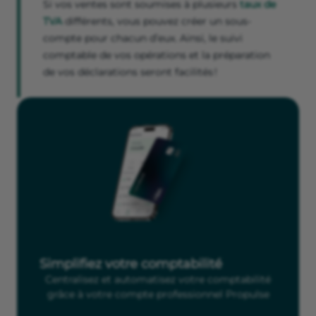
Si vos ventes sont soumises à plusieurs
taux de
TVA
différents, vous pouvez créer un sous-
compte pour chacun d’eux. Ainsi, le suivi
comptable de vos opérations et la préparation
de vos déclarations seront facilités !
Simplifiez votre comptabilité
Centralisez et automatisez votre comptabilité
grâce à votre compte professionnel Propulse