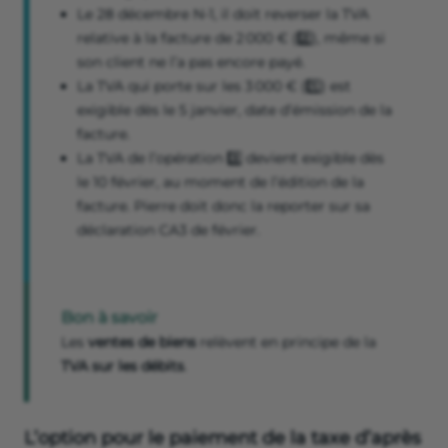
Le 28 décembre N-1, il doit reverser la TVA
relative à la facture de 2 000 € (2️⃣), même si
son client ne l’a pas encore payé.
La TVA qui porte sur les 3 000 € (1️⃣) est
exigible dès le 5 janvier, date d’émission de la
facture.
La TVA de l’opération 3️⃣ devient exigible dès
le 10 février, au moment de l’édition de la
facture. Pierre doit donc la reporter sur sa
déclaration CA3 de février.
Bon à savoir
Les
ventes de biens
relèvent en principe de la
TVA sur les débits
.
L’option pour le paiement de la taxe d’après