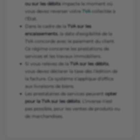
ou sur les débits
impacte le moment où
vous devez reverser votre
TVA
collectée à
l’État.
Dans le cadre de la
TVA sur les
encaissements
, la date d’exigibilité de la
TVA concorde avec le paiement du client.
Ce régime concerne les prestations de
services et les travaux immobiliers.
Si vous relevez de la
TVA sur les débits
,
vous devez déclarer la taxe dès l’édition de
la facture. Ce système s’applique d’office
aux livraisons de biens.
Les prestataires de services peuvent
opter
pour la TVA sur les débits
. L’inverse n’est
pas possible, pour les ventes de produits ou
de marchandises.