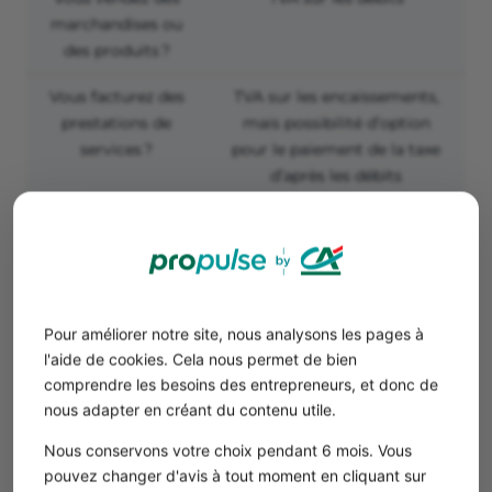
marchandises ou
des produits ?
Vous facturez des
TVA sur les encaissements,
prestations de
mais possibilité d’option
services ?
pour le paiement de la taxe
d’après les débits
Vous exercez une
Double gestion selon la
activité mixte ?
nature de l’opération, ou
option globale pour la TVA
sur les débits
Pour améliorer notre site, nous analysons les pages à
l'aide de cookies. Cela nous permet de bien
Exemple
comprendre les besoins des entrepreneurs, et donc de
Les
consultants, développeurs web
et
nous adapter en créant du contenu utile.
graphistes
sont des prestataires de services ➡️
Ils relèvent de la TVA sur les encaissements,
Nous conservons votre choix pendant 6 mois. Vous
sauf option contraire.
pouvez changer d'avis à tout moment en cliquant sur