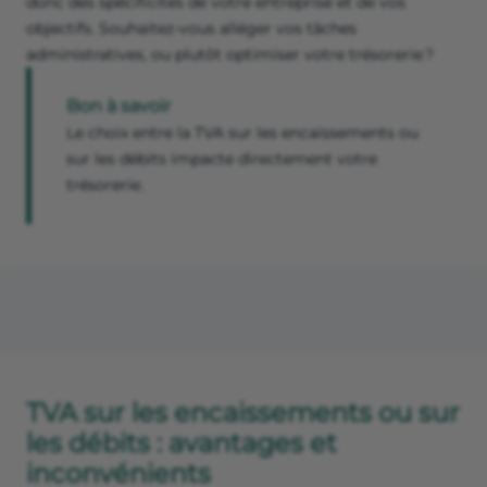
donc des spécificités de votre entreprise et de vos
objectifs. Souhaitez-vous alléger vos tâches
administratives, ou plutôt optimiser votre trésorerie ?
Bon à savoir
Le choix entre la TVA sur les encaissements ou
sur les débits impacte directement votre
trésorerie.
TVA sur les encaissements ou sur
les débits : avantages et
inconvénients