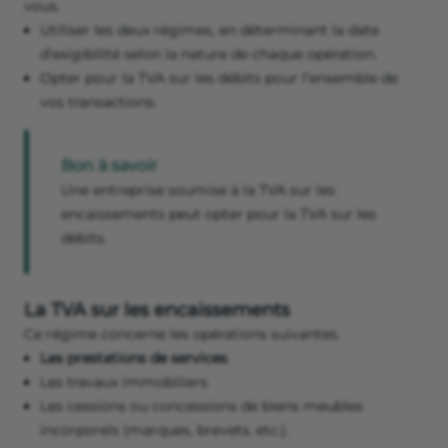
vous.
Utiliser les deux régimes, en déterminant la date
d’exigibilité selon la nature de chaque opération.
Opter pour la TVA sur les débits pour l’ensemble de
vos transactions.
Bon à savoir
Une entreprise soumise à la TVA sur les
encaissements peut opter pour la TVA sur les
débits.
La TVA sur les encaissements
Ce régime concerne les opérations suivantes.
Les prestations de services
.
Les travaux immobiliers.
Les cessions ou concessions de biens meubles
incorporels (marques, brevets, etc.).