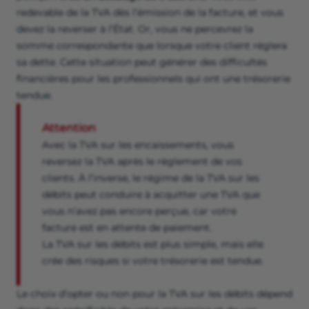
redevable de la TVA dès l’émission de la facture, et vous
devez la reverser à l’État. Or, vous ne percevrez la
somme correspondante que lorsque votre client réglera
sa dette. Cette situation peut générer des difficultés
financières pour les professionnels qui ont une trésorerie
tendue.
Attention
Avec la TVA sur les encaissements, vous
reversez la TVA après le règlement de vos
clients. À l’inverse, le régime de la TVA sur les
débits peut conduire à acquitter une TVA que
vous n’avez pas encore perçue, car votre
facture est en attente de paiement.
La TVA sur les débits est plus simple, mais elle
crée des risques si votre trésorerie est tendue.
Le choix d’opter ou non pour la TVA sur les débits dépend