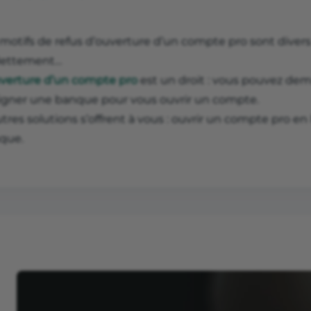
motifs de refus d’ouverture d’un compte pro sont divers 
ettement…
uverture d’un compte pro
est un droit : vous pouvez de
igner une banque pour vous ouvrir un compte.
tres solutions s’offrent à vous : ouvrir un compte pro en 
que.