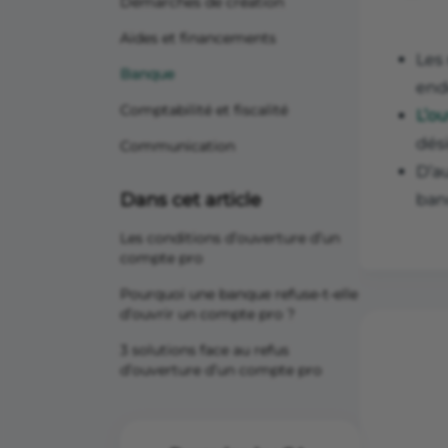
Démarches de création
Aides et financements
Les 
Banque
end
Comptabilité et fiscalité
L’o
dés
Communication
D’au
Dans cet article
ban
Les conditions d’ouverture d’un
compte pro
Pourquoi une banque refuse-t-elle
d’ouvrir un compte pro ?
3 solutions face au refus
d’ouverture d’un compte pro