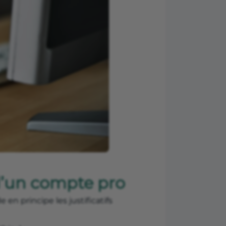
d’un compte pro
n principe les justificatifs