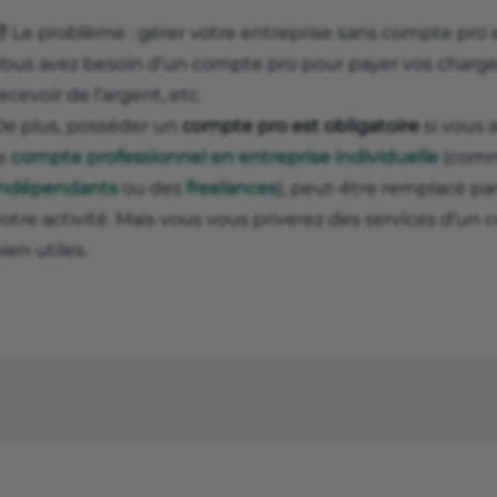
👎 Le problème : gérer votre entreprise sans compte pro 
ous avez besoin d’un compte pro pour payer vos charges à
ecevoir de l’argent, etc.
De plus, posséder un
compte pro est obligatoire
si vous 
le
compte professionnel en entreprise individuelle
(comme
indépendants
ou des
freelances
), peut-être remplacé pa
otre activité. Mais vous vous priverez des services d’u
ien utiles.