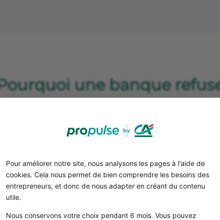
Pourquoi une banque refuse-
un compte pro ?
Le droit de refuser l’ouverture d’un c
vant toute chose, il faut savoir qu’une banque a le
droit
’un compte. Elle n’a pas à justifier de raison particulière 
Pour améliorer notre site, nous analysons les pages à l'aide de
cookies. Cela nous permet de bien comprendre les besoins des
Pourquoi ? Les banques évaluent le risque de chaque nouv
entrepreneurs, et donc de nous adapter en créant du contenu
rop grand, elle préfère tout simplement ne pas accepter l
utile.
Bon à savoir
Nous conservons votre choix pendant 6 mois. Vous pouvez