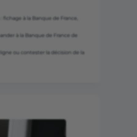
: fichage à la Banque de France,
mander à la Banque de France de
ligne ou contester la décision de la