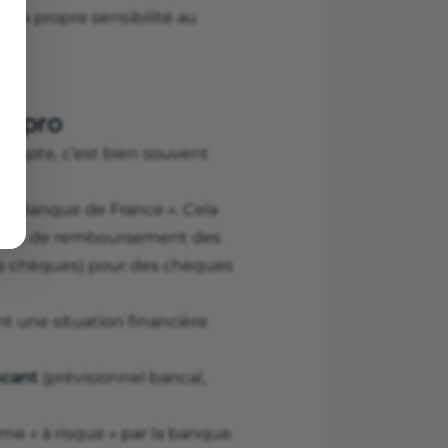
 sa propre sensibilité au
te pro
compte, c’est bien souvent
 à la Banque de France ». Cela
dents de remboursement des
des chèques) pour des chèques
t une situation financière
incant
(prévisionnel bancal,
e « à risque » par la banque.