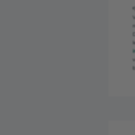
V
r
v
b