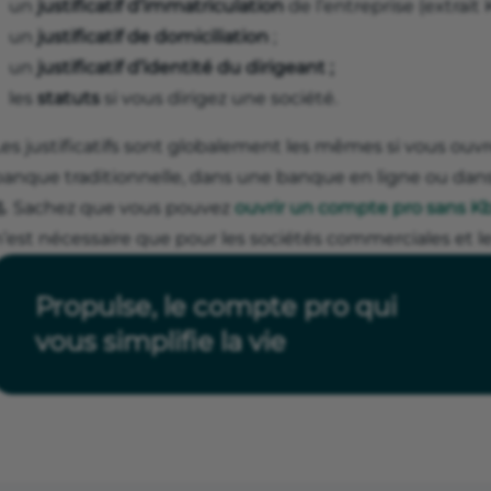
un
justificatif d’immatriculation
de l’entreprise (extrait 
un
justificatif de domiciliation
;
un
justificatif d’identité du dirigeant ;
les
statuts
si vous dirigez une société.
Les justificatifs sont globalement les mêmes si vous ou
banque traditionnelle, dans une banque en ligne ou da
📃 Sachez que vous pouvez
ouvrir un compte pro sans Kb
n’est nécessaire que pour les sociétés commerciales et 
Propulse, le compte pro qui
vous simplifie la vie