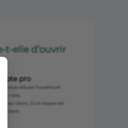
t-elle d’ouvrir
ompte pro
de vous refuser l’ouverture
pour cela.
eau client. Si ce risque est
e client.