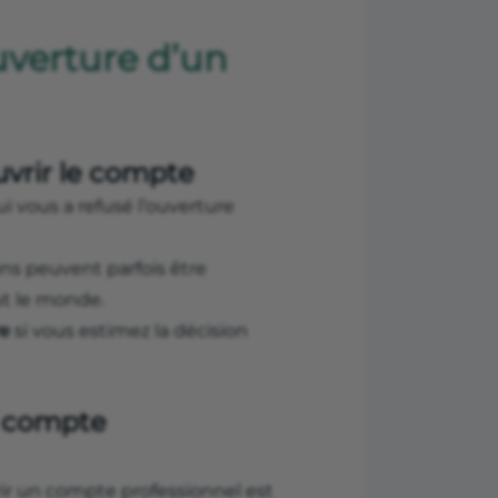
ouverture d’un
uvrir le compte
ui vous a refusé l’ouverture
ons peuvent parfois être
ut le monde.
re
si vous estimez la décision
u compte
vrir un compte professionnel est