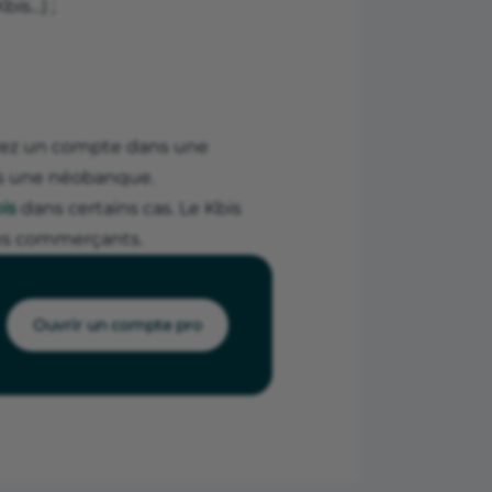
Kbis…) ;
vrez un compte dans une
ns une néobanque.
is
dans certains cas. Le Kbis
les commerçants.
Ouvrir un compte pro