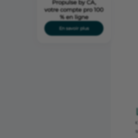
Propulse by CA,
votre compte pro 100
% en ligne
En savoir plus
s