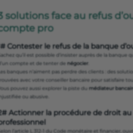
3 solutions face au refus d’
compte pro
1# Contester le refus de la banque d’o
achez qu’il est possible d’insister auprès de la banque q
d’un compte et de tenter de
négocier
.
Les banques n’aiment pas perdre des clients : des soluti
rouvées avec votre conseiller bancaire pour satisfaire to
Vous pouvez aussi explorer la piste du
médiateur bancai
njustifiée ou abusive.
2# Actionner la procédure de droit a
professionnel
elon l’article L 312-1 du Code monétaire et financier, ou