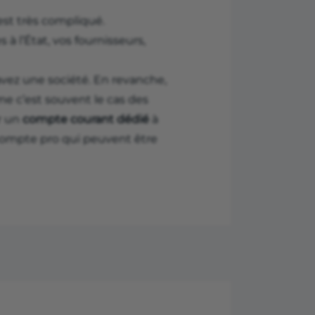
est très compliqué.
 l’État, vos fournisseurs,
avez une société. En revanche,
 c’est souvent le cas des
r un
compte courant dédié
à
n compte pro qui peuvent être