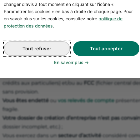
changer d'avis à tout moment en cliquant sur l'icône «
Chaque banque dispose de ses propres critères et de
Paramétrer les cookies » en bas à droite de chaque page. Pour
risque d’insolvabilité
de ses potentiels clients.
en savoir plus sur les cookies, consultez notre
politique de
protection des données
.
Les raisons du refus d’ouvrir un comp
En pratique, si une banque vous refuse l’ouverture d’un 
Tout refuser
Tout accepter
our l’une des raisons suivantes :
En savoir plus
Vous êtes
interdit bancaire
: en clair, vous êtes « fiché
signifie que vous êtes inscrit au
FICP
(fichier des inci
crédits aux particuliers) et/ou au
FCC
(fichier central 
sans provision.
Vous êtes endetté
ou
vos relevés de compte
présenten
fragile.
Votre dossier de création d’entreprise n’est pas conva
dossier incomplet, etc.) ;
Vous exercez dans un
secteur
d’activité
considéré comm