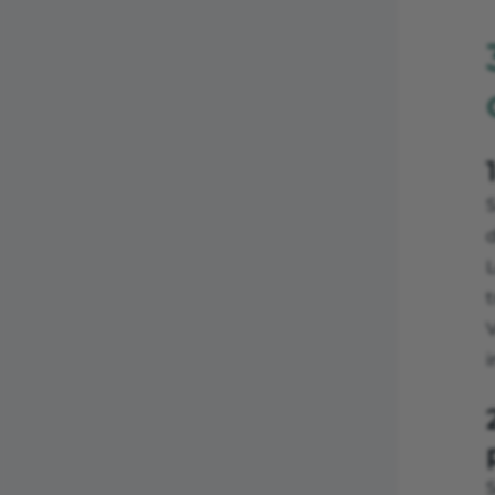
S
t
i
S