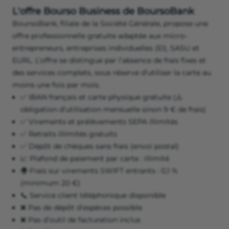
L'offre Bourso Business de BoursoBank
BoursoBank, filiale de la Société Générale, propose une
offre professionnelle gratuite adaptée aux micro-
entrepreneurs, entreprises individuelles (EI), SASU et
EURL. L’offre se distingue par l’absence de frais fixes et
des services complets, sous réserve d’utiliser la carte au
moins une fois par mois.
✅ IBAN français et carte physique gratuite (⚠️
obligation d’utilisation mensuelle sinon 9 € de frais)
✅ Virements et prélèvements SEPA illimités
✅ Retraits illimités gratuits
✅ Dépôt de chèques sans frais (envoi postal)
📈 Plafond de paiement par carte : illimité
🌍 Frais sur virements SWIFT entrants : 0,1 %
(minimum 20 €)
📞 Service client téléphonique disponible
❌ Pas de dépôt d’espèces possible
❌ Pas d’outil de facturation inclus