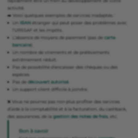
rapidement être un frein au développement de votre
activité.
➡️ Voici quelques exemples de services inadaptés :
Un
IBAN
étranger qui peut poser des problèmes avec
l’URSSAF et les impôts.
L’absence de moyens de paiement (pas de
carte
bancaire
).
Un nombre de virements et de prélèvements
extrêmement réduit.
Pas de possibilité d’encaisser des chèques ou des
espèces.
Pas de
découvert autorisé
.
Un support client difficile à joindre.
❌ Vous ne pourrez pas non plus profiter des services
d’aide à la comptabilité et à la facturation, du cashback,
des assurances, de la
gestion des notes de frais
, etc.
Bon à savoir