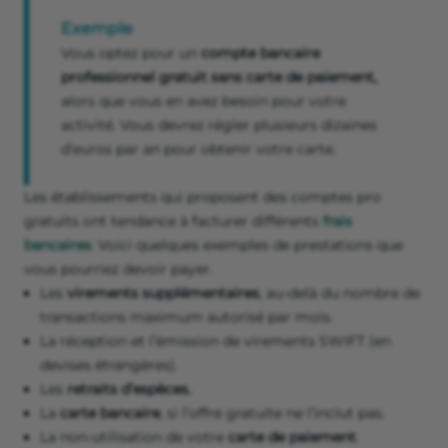
Exemple
Vous optez pour un
compte bancaire
professionnel gratuit sans carte de paiement,
alors que vous en avez besoin pour votre
activité. Vous devrez régler plusieurs dizaines
d’euros par an pour obtenir votre carte.
Les établissements qui proposent des comptes pro
gratuits ont tendance à facturer différents
frais
bancaires
. Voici quelques exemples de prestations que
vous pourriez devoir payer.
Les
virements supplémentaires
, au-delà du nombre de
transactions maximum autorisé par mois.
La réception et l’émission de virements SWIFT (en
devises étrangères).
Les
retraits d’espèces.
La
carte bancaire
, si l’offre gratuite ne l’inclut pas.
La non-utilisation de votre
carte de paiement
.