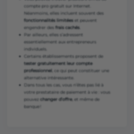
compte pro gratuit sur Internet.
Néanmoins, elles incluent souvent des
fonctionnalités limitées
et peuvent
engendrer des
frais cachés
.
Par ailleurs, elles s’adressent
essentiellement aux entrepreneurs
individuels.
Certains établissements proposent de
tester gratuitement leur compte
professionnel
, ce qui peut constituer une
alternative intéressante.
Dans tous les cas, vous n’êtes pas lié à
votre prestataire de paiement à vie : vous
pouvez
changer d’offre
, et même de
banque !