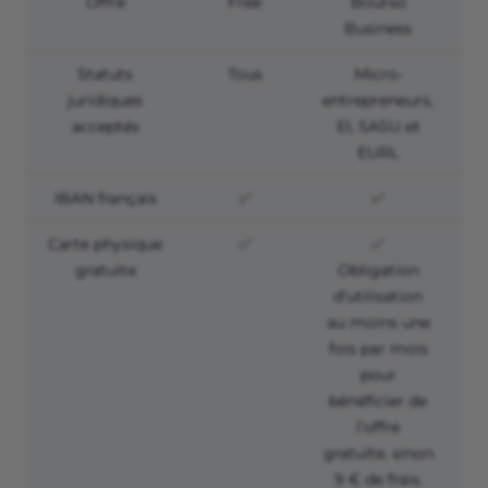
Offre
Free
Bourso
Business
Statuts
Tous
Micro-
juridiques
entrepreneurs,
acceptés
EI, SASU et
EURL
IBAN français
✅
✅
Carte physique
✅
✅
gratuite
Obligation
d’utilisation
au moins une
fois par mois
pour
bénéficier de
l’offre
gratuite. sinon
9 € de frais.