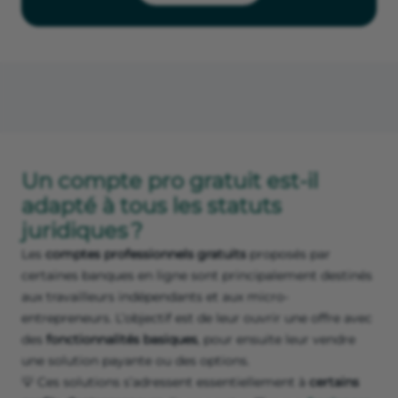
Un compte pro gratuit est-il
adapté à tous les statuts
juridiques ?
Les
comptes professionnels gratuits
proposés par
certaines banques en ligne sont principalement destinés
aux travailleurs indépendants et aux micro-
entrepreneurs. L’objectif est de leur ouvrir une offre avec
des
fonctionnalités basiques
, pour ensuite leur vendre
une solution payante ou des options.
💡 Ces solutions s’adressent essentiellement à
certains