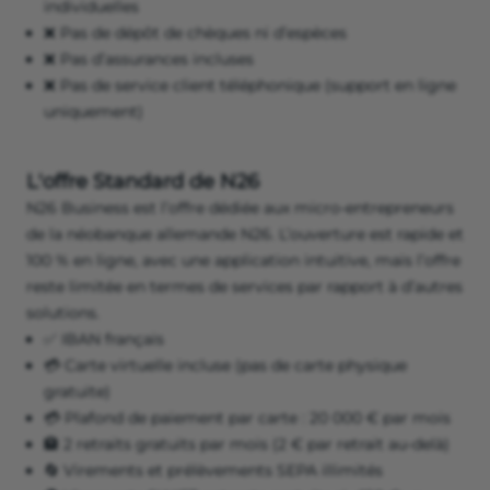
individuelles
❌ Pas de dépôt de chèques ni d’espèces
❌ Pas d’assurances incluses
❌ Pas de service client téléphonique (support en ligne
uniquement)
L'offre Standard de N26
N26 Business est l’offre dédiée aux micro-entrepreneurs
de la néobanque allemande N26. L’ouverture est rapide et
100 % en ligne, avec une application intuitive, mais l’offre
reste limitée en termes de services par rapport à d’autres
solutions.
✅ IBAN français
💳 Carte virtuelle incluse (pas de carte physique
gratuite)
💳 Plafond de paiement par carte : 20 000 € par mois
🏦 2 retraits gratuits par mois (2 € par retrait au-delà)
🔄 Virements et prélèvements SEPA illimités