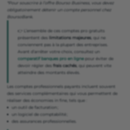
*Pour souscrire à l’offre Bourso Business, vous devez
obligatoirement détenir un compte personnel chez
BoursoBank.
👉 L’ensemble de ces comptes pro gratuits
présentent des
limitations majeures
, qui ne
conviennent pas à la plupart des entreprises.
Avant d’arrêter votre choix, consultez un
comparatif banques pro en ligne
pour éviter de
devoir régler des
frais cachés
, qui peuvent vite
atteindre des montants élevés.
Les comptes professionnels payants incluent souvent
des services complémentaires qui vous permettent de
réaliser des économies in fine, tels que :
un outil de facturation ;
un logiciel de comptabilité ;
des assurances professionnelles.