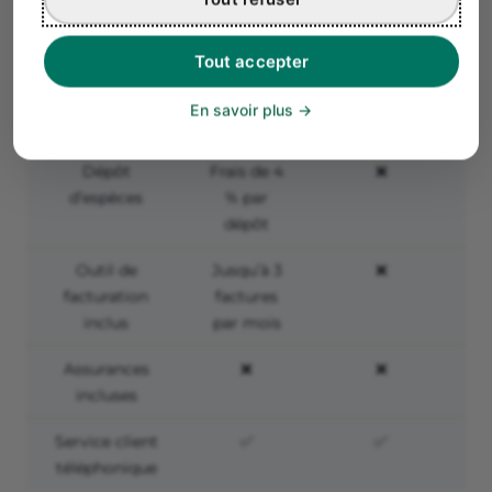
20 €
Tout accepter
Dépôt de
2 € par
✅
En savoir plus
chèques
chèque
Dépôt
Frais de 4
❌
d’espèces
% par
dépôt
Outil de
Jusqu’à 3
❌
facturation
factures
inclus
par mois
Assurances
❌
❌
incluses
Service client
✅
✅
téléphonique