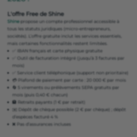
L'offre Free de Shine
Shine
propose un compte professionnel accessible à
tous les statuts juridiques (micro-entrepreneurs,
sociétés). L’offre gratuite inclut les services essentiels,
mais certaines fonctionnalités restent limitées.
✅ IBAN français et carte physique gratuite
✅ Outil de facturation intégré (jusqu’à 3 factures par
mois)
✅ Service client téléphonique (support non prioritaire)
💳 Plafond de paiement par carte : 20 000 € par mois
🔄 5 virements ou prélèvements SEPA gratuits par
mois (puis 0,40 € chacun)
🏦 Retraits payants (1 € par retrait)
✉️ Dépôt de chèque possible (2 € par chèque) ; dépôt
d’espèces facturé 4 %
❌ Pas d’assurances incluses