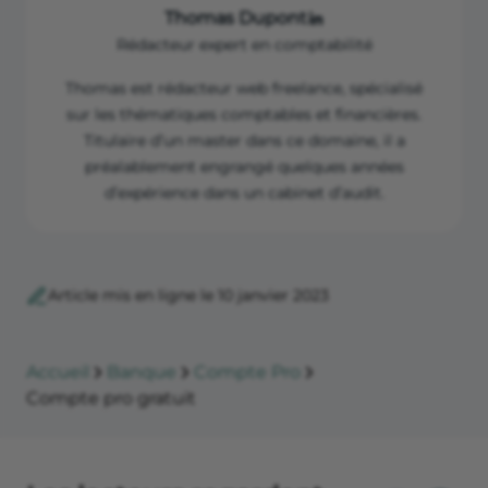
Thomas Dupont
Rédacteur expert en comptabilité
Thomas est rédacteur web freelance, spécialisé
sur les thématiques comptables et financières.
Titulaire d’un master dans ce domaine, il a
préalablement engrangé quelques années
d’expérience dans un cabinet d’audit.
Article mis en ligne le 10 janvier 2023
Accueil
Banque
Compte Pro
Compte pro gratuit