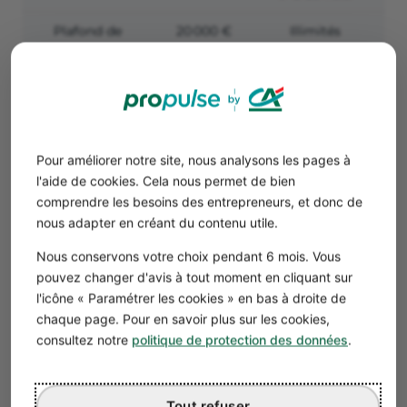
Plafond de
20 000 €
Illimités
10
paiement par
carte mensuel
Nombre de
0 (1 € par
Illimités
retraits gratuits
retrait)
de
par mois
Pour améliorer notre site, nous analysons les pages à
r
l'aide de cookies. Cela nous permet de bien
comprendre les besoins des entrepreneurs, et donc de
Nombre de
5 gratuits,
Illimités
Il
nous adapter en créant du contenu utile.
virements et
puis 0,40 €
Nous conservons votre choix pendant 6 mois. Vous
prélèvements
par
pouvez changer d'avis à tout moment en cliquant sur
SEPA gratuits
transaction
l'icône « Paramétrer les cookies » en bas à droite de
chaque page. Pour en savoir plus sur les cookies,
Frais sur les
6 € par
0,1 % du
5
consultez notre
politique de protection des données
.
virements
virement
montant reçu,
vi
SWIFT entrants
avec un
(en devises)
minimum de
Tout refuser