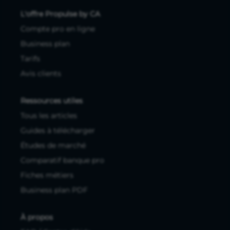
L'offre Propulse by CA
Compte pro en ligne
Business plan
Tarifs
Avis clients
Ressources utiles
Tous les articles
Guides à télécharger
Études de marché
Comparatif banque pro
Fiches métiers
Business plan PDF
À propos