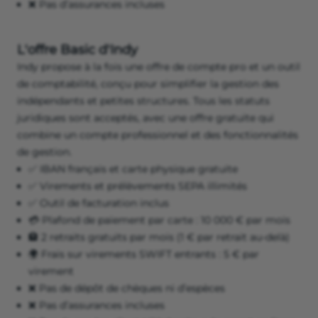
❌ Pas d’assurances incluses
L'offre Basic d'Indy
Indy propose à la fois une offre de compte pro et un outil
de comptabilité, conçu pour simplifier la gestion des
indépendants et petites structures. Tous les statuts
juridiques sont acceptés, avec une offre gratuite qui
combine un compte professionnel et des fonctionnalités
de gestion.
✅ IBAN français et carte physique gratuite
✅ Virements et prélèvements SEPA illimités
✅ Outil de facturation inclus
💳 Plafond de paiement par carte : 10 000 € par mois
🏦 2 retraits gratuits par mois (1 € par retrait au-delà)
🌍 Frais sur virements SWIFT entrants : 5 € par
virement
❌ Pas de dépôt de chèques ni d’espèces
❌ Pas d’assurances incluses