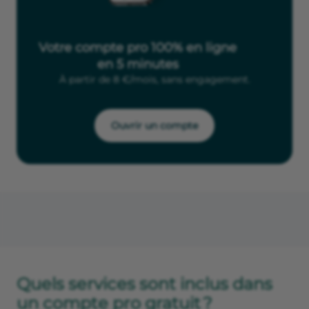
Votre compte pro 100% en ligne
en 5 minutes
À partir de 8 €/mois, sans engagement.
Ouvrir un compte
Quels services sont inclus dans
un compte pro gratuit ?