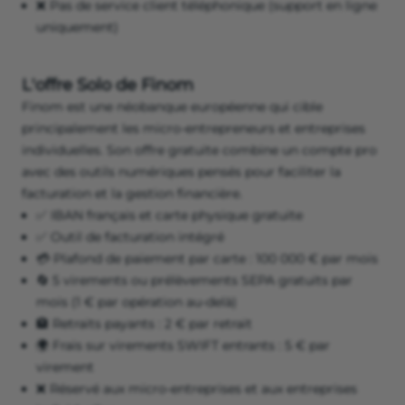
❌ Pas de service client téléphonique (support en ligne
uniquement)
L'offre Solo de Finom
Finom est une néobanque européenne qui cible
principalement les micro-entrepreneurs et entreprises
individuelles. Son offre gratuite combine un compte pro
avec des outils numériques pensés pour faciliter la
facturation et la gestion financière.
✅ IBAN français et carte physique gratuite
✅ Outil de facturation intégré
💳 Plafond de paiement par carte : 100 000 € par mois
🔄 5 virements ou prélèvements SEPA gratuits par
mois (1 € par opération au-delà)
🏦 Retraits payants : 2 € par retrait
🌍 Frais sur virements SWIFT entrants : 5 € par
virement
❌ Réservé aux micro-entreprises et aux entreprises