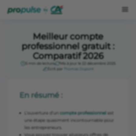
Meilleur compte
professionnel gratuit :
Comparatif 2026
5 min de lecture
Mis à jour le 22 décembre 2025
Écrit par
Thomas Dupont
En résumé :
L’ouverture d’un
compte professionnel
est
une étape quasiment incontournable pour
les entrepreneurs.
Vous pouvez trouver plusieurs offres de