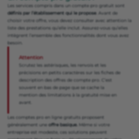
Les services compris dans un compte pro gratuit sont
définis par l’établissement qui le propose
. Avant de
choisir votre offre, vous devez consulter avec attention la
liste des prestations qu’elle inclut. Assurez-vous qu’elles
intègrent l’ensemble des fonctionnalités dont vous avez
besoin.
Attention
Scrutez les astérisques, les renvois et les
précisions en petits caractères sur les fiches de
description des offres de compte pro. C’est
souvent en bas de page que se cache la
mention des limitations à la gratuité mise en
avant.
Les comptes pro en ligne gratuits proposent
généralement une
offre basique.
Même si votre
entreprise est modeste, ces solutions peuvent