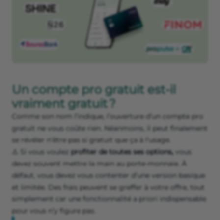
Un compte pro gratuit est-il
vraiment gratuit ?
Comme son nom l’indique, l’ouverture d’un compte pro
gratuit ne vous coûte rien. Néanmoins, il peut finalement
se révéler n’être pas si gratuit que ça à l’usage.
⚠️ Si vous voulez
profiter de toutes ses options,
vous
devez souvent mettre la main au porte-monnaie. À
défaut, vous devez vous contenter d’une version basique
et limitée. Des frais peuvent se greffer à votre offre, tout
simplement car une fonctionnalité a priori indispensable
pour vous n’y figure pas.