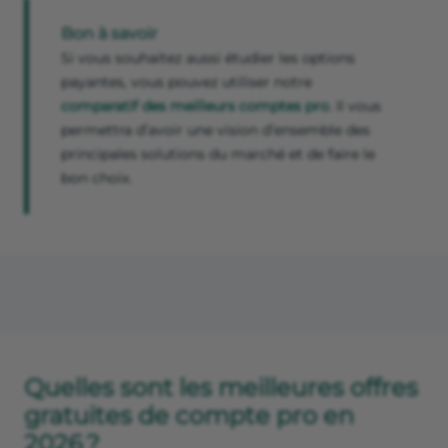
Bon à savoir
Si vous souhaitez aussi étudier les options
payantes, vous pouvez utiliser notre
comparatif des meilleurs comptes pro
. Il vous
permettra d’avoir une vision d’ensemble des
principales solutions du marché et de faire le
bon choix.
Quelles sont les meilleures offres
gratuites de compte pro en
2026 ?