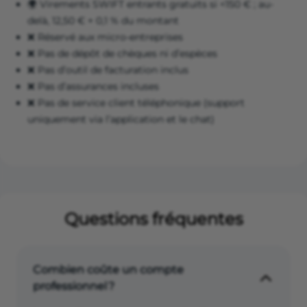
🌍 Virements SWIFT entrants gratuits si <150 € ; au-
delà, 12,50 € + 0,1 % du montant
❌ Réservé aux micro-entreprises
❌ Pas de dépôt de chèques ni d’espèces
❌ Pas d’outil de facturation inclus
❌ Pas d’assurances incluses
❌ Pas de service client téléphonique (support
uniquement via l’application et le chat)
Questions fréquentes
Combien coûte un compte
professionnel ?