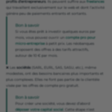
profils d’entrepreneurs
. Ils peuvent suffire aux
freelances
qui travaillent exclusivement sur le web et dont l’activité
génère peu de paiements entrants et sortants.
Bon à savoir
Si vous êtes prêt à investir quelques euros par
mois, vous pouvez ouvrir un
compte pro pour
micro-entreprise
à petit prix. Les néobanques
proposent des offres à des tarifs attractifs,
autour de 10 € par mois.
❌ Les
sociétés
(SARL, EURL, SAS, SASU, etc.), même
modestes, ont des besoins bancaires plus importants et
plus complexes. Elles ne font pas partie de la clientèle
visée par les offres de compte pro gratuit.
Bon à savoir
Pour créer une société, vous devez d’abord
déposer votre capital social
. Cette étape n’est