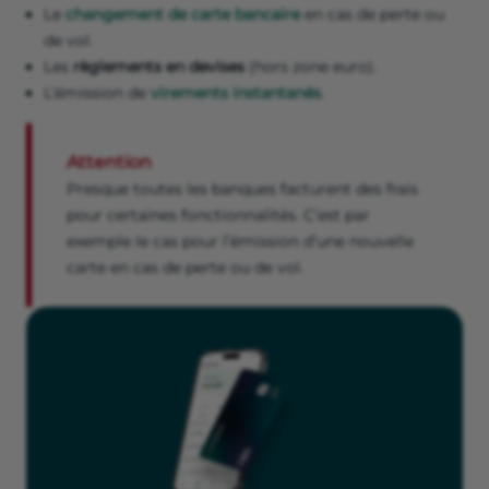
Le
changement de carte bancaire
en cas de perte ou
de vol.
Les
règlements en devises
(hors zone euro).
L’émission de
virements instantanés
.
Attention
Presque toutes les banques facturent des frais
pour certaines fonctionnalités. C’est par
exemple le cas pour l’émission d’une nouvelle
carte en cas de perte ou de vol.