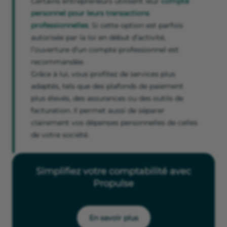
Certains entrepreneurs utilisent leur
compte
personnel pour leurs transactions
professionnelles
. Si cette option est parfois
autorisée par la loi en début d’activité,
l’ouverture d’un compte professionnel est
recommandée.
Grâce à lui, vous profitez de services plus
adaptés, tels que des plafonds de paiement
plus élevés, des assurances ou des outils de
facturation. Il permet aussi de séparer
clairement vos dépenses personnelles de celles
de votre société.
Simplifiez votre comptabilité avec
Propulse
En savoir plus